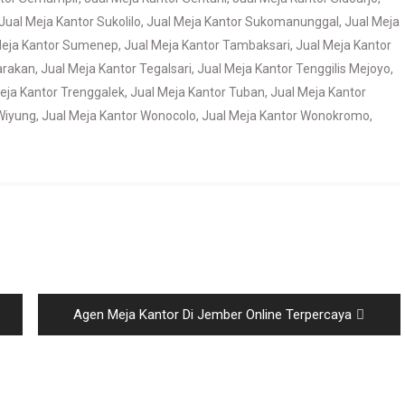
Jual Meja Kantor Sukolilo
,
Jual Meja Kantor Sukomanunggal
,
Jual Meja
Meja Kantor Sumenep
,
Jual Meja Kantor Tambaksari
,
Jual Meja Kantor
arakan
,
Jual Meja Kantor Tegalsari
,
Jual Meja Kantor Tenggilis Mejoyo
,
eja Kantor Trenggalek
,
Jual Meja Kantor Tuban
,
Jual Meja Kantor
Wiyung
,
Jual Meja Kantor Wonocolo
,
Jual Meja Kantor Wonokromo
,
Next
Agen Meja Kantor Di Jember Online Terpercaya
post: