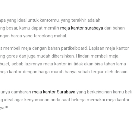
a yang ideal untuk kantormu, yang terakhir adalah
yang besar, kamu dapat memilih
meja kantor surabaya
dari bahan
engan harga yang tergolong mahal.
at membeli meja dengan bahan partikelboard, Lapisan meja kantor
ng gores dan juga mudah dibersihkan. Hindari membeli meja
et, sebab lazimnya meja kantor ini tidak akan bisa tahan lama
 meja kantor dengan harga murah hanya sebab tergiur oleh desain
h punya gambaran
meja kantor Surabaya
yang berkeinginan kamu beli,
ang ideal agar kenyamanan anda saat bekerja memakai meja kantor
a!!!