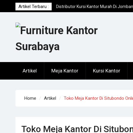
Skip
Artikel Terbaru :
Distributor Kursi Kantor Murah Di Jomba
to
Toko Meja Kantor Di Sumenep Offline
content
Terpercaya
Distributor Filling Cabinet Terbaru Dan
Termurah Di Pamekasan
Artikel
Meja Kantor
Kursi Kantor
Home
Artikel
Toko Meja Kantor Di Situbondo Onl
Toko Meja Kantor Di Situbo