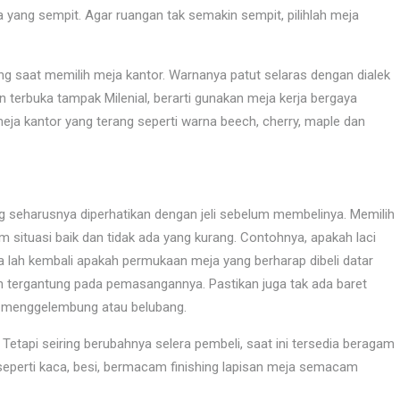
yang sempit. Agar ruangan tak semakin sempit, pilihlah meja
g saat memilih meja kantor. Warnanya patut selaras dengan dialek
in terbuka tampak Milenial, berarti gunakan meja kerja bergaya
meja kantor yang terang seperti warna beech, cherry, maple dan
 seharusnya diperhatikan dengan jeli sebelum membelinya. Memilih
m situasi baik dan tidak ada yang kurang. Contohnya, apakah laci
sa lah kembali apakah permukaan meja yang berharap dibeli datar
ruh tergantung pada pemasangannya. Pastikan juga tak ada baret
g menggelembung atau belubang.
Tetapi seiring berubahnya selera pembeli, saat ini tersedia beragam
eperti kaca, besi, bermacam finishing lapisan meja semacam