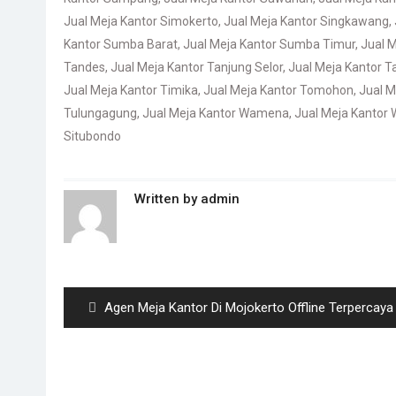
Jual Meja Kantor Simokerto
,
Jual Meja Kantor Singkawang
,
Kantor Sumba Barat
,
Jual Meja Kantor Sumba Timur
,
Jual 
Tandes
,
Jual Meja Kantor Tanjung Selor
,
Jual Meja Kantor T
Jual Meja Kantor Timika
,
Jual Meja Kantor Tomohon
,
Jual M
Tulungagung
,
Jual Meja Kantor Wamena
,
Jual Meja Kantor 
Situbondo
Written by
admin
Post
navigation
Previous
Agen Meja Kantor Di Mojokerto Offline Terpercaya
post: