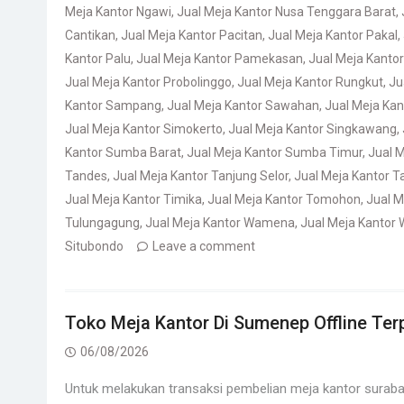
Meja Kantor Ngawi
,
Jual Meja Kantor Nusa Tenggara Barat
,
Cantikan
,
Jual Meja Kantor Pacitan
,
Jual Meja Kantor Pakal
,
Kantor Palu
,
Jual Meja Kantor Pamekasan
,
Jual Meja Kanto
Jual Meja Kantor Probolinggo
,
Jual Meja Kantor Rungkut
,
Ju
Kantor Sampang
,
Jual Meja Kantor Sawahan
,
Jual Meja Ka
Jual Meja Kantor Simokerto
,
Jual Meja Kantor Singkawang
,
Kantor Sumba Barat
,
Jual Meja Kantor Sumba Timur
,
Jual 
Tandes
,
Jual Meja Kantor Tanjung Selor
,
Jual Meja Kantor T
Jual Meja Kantor Timika
,
Jual Meja Kantor Tomohon
,
Jual M
Tulungagung
,
Jual Meja Kantor Wamena
,
Jual Meja Kantor 
Situbondo
Leave a comment
Toko Meja Kantor Di Sumenep Offline Ter
06/08/2026
Untuk melakukan transaksi pembelian meja kantor suraba