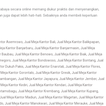
rabaya secara online memang diukur praktis dan menyenangkan,
dan juga dapat lebih hati-hati. Sebaiknya anda membeli keperluan
antor Asemrowo
,
Jual Meja Kantor Bali
,
Jual Meja Kantor Balikpapan
,
eja Kantor Banjarbaru
,
Jual Meja Kantor Banjarmasin
,
Jual Meja
or Baubau
,
Jual Meja Kantor Benowo
,
Jual Meja Kantor Biak
,
Jual Meja
onegoro
,
Jual Meja Kantor Bondowoso
,
Jual Meja Kantor Bontang
,
Jual
tor Dukuh Pakis
,
Jual Meja Kantor Enarotali
,
Jual Meja Kantor Flores
,
 Meja Kantor Gorontalo
,
Jual Meja Kantor Gresik
,
Jual Meja Kantor
 Jambangan
,
Jual Meja Kantor Jayapura
,
Jual Meja Kantor Jember
,
Jual
 Meja Kantor Kediri
,
Jual Meja Kantor Kendari
,
Jual Meja Kantor
Kotamobagu
,
Jual Meja Kantor Krembang
,
Jual Meja Kantor Kupang
,
Jual Meja Kantor Madiun
,
Jual Meja Kantor Magetan
,
Jual Meja Kantor
do
,
Jual Meja Kantor Manokwari
,
Jual Meja Kantor Merauke
,
Jual Meja