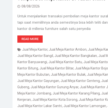
08/08/2026
Untuk menjalankan transaksi pembelian meja kantor sur
tapi saat memilihnya anda semestinya bisa lebih teliti da
kantor di millenia furniture salah satu penyedia
READ MORE
Jual Meja Kantor
,
Jual Meja Kantor Ambon
,
Jual Meja K
Jual Meja Kantor Bangil
,
Jual Meja Kantor Bangkalan
,
Jual M
Kantor Banyuwangi
,
Jual Meja Kantor Batu
,
Jual Meja Kant
Kantor Bitung
,
Jual Meja Kantor Blitar
,
Jual Meja Kantor Boj
Meja Kantor Bubutan
,
Jual Meja Kantor Bulak
,
Jual Meja Kan
Jual Meja Kantor Gayungan
,
Jual Meja Kantor Genteng
,
Jual
Gubeng
,
Jual Meja Kantor Gunung Anyar
,
Jual Meja Kantor
Meja Kantor Jombang
,
Jual Meja Kantor Karang Pilang
,
Jual
Kenjeran
,
Jual Meja Kantor Kota Sorong
,
Jual Meja Kantor 
Jual Meja Kantor Lakar Santri
,
Jual Meja Kantor Lamongan
,