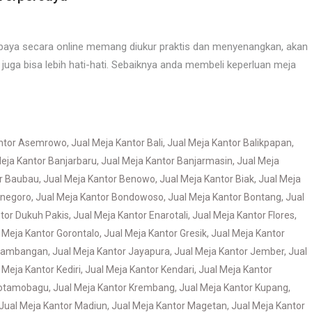
abaya secara online memang diukur praktis dan menyenangkan, akan
n juga bisa lebih hati-hati. Sebaiknya anda membeli keperluan meja
antor Asemrowo
,
Jual Meja Kantor Bali
,
Jual Meja Kantor Balikpapan
,
eja Kantor Banjarbaru
,
Jual Meja Kantor Banjarmasin
,
Jual Meja
or Baubau
,
Jual Meja Kantor Benowo
,
Jual Meja Kantor Biak
,
Jual Meja
onegoro
,
Jual Meja Kantor Bondowoso
,
Jual Meja Kantor Bontang
,
Jual
tor Dukuh Pakis
,
Jual Meja Kantor Enarotali
,
Jual Meja Kantor Flores
,
 Meja Kantor Gorontalo
,
Jual Meja Kantor Gresik
,
Jual Meja Kantor
 Jambangan
,
Jual Meja Kantor Jayapura
,
Jual Meja Kantor Jember
,
Jual
 Meja Kantor Kediri
,
Jual Meja Kantor Kendari
,
Jual Meja Kantor
Kotamobagu
,
Jual Meja Kantor Krembang
,
Jual Meja Kantor Kupang
,
Jual Meja Kantor Madiun
,
Jual Meja Kantor Magetan
,
Jual Meja Kantor