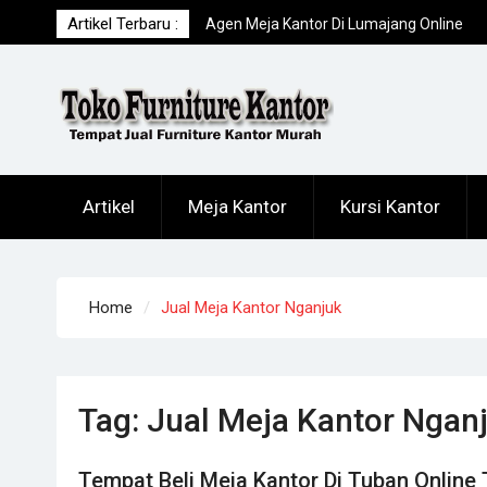
Skip
Artikel Terbaru :
Agen Meja Kantor Di Lumajang Online
to
Terpercaya
content
Toko Meja Kantor Di Sampang Offline
Terpercaya
Tempat Beli Meja Kantor Di Tuban Online
Terpercaya
Artikel
Meja Kantor
Kursi Kantor
Home
Jual Meja Kantor Nganjuk
Tag:
Jual Meja Kantor Ngan
Tempat Beli Meja Kantor Di Tuban Online