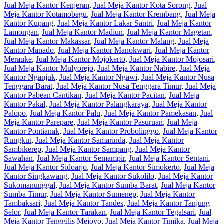
Jual Meja Kantor Kenjeran
,
Jual Meja Kantor Kota Sorong
,
Jual
Meja Kantor Kotamobagu
,
Jual Meja Kantor Krembang
,
Jual Meja
Kantor Kupang
,
Jual Meja Kantor Lakar Santri
,
Jual Meja Kantor
Lamongan
,
Jual Meja Kantor Madiun
,
Jual Meja Kantor Magetan
,
Jual Meja Kantor Makassar
,
Jual Meja Kantor Malang
,
Jual Meja
Kantor Manado
,
Jual Meja Kantor Manokwari
,
Jual Meja Kantor
Merauke
,
Jual Meja Kantor Mojokerto
,
Jual Meja Kantor Mojosari
,
Jual Meja Kantor Mulyorejo
,
Jual Meja Kantor Nabire
,
Jual Meja
Kantor Nganjuk
,
Jual Meja Kantor Ngawi
,
Jual Meja Kantor Nusa
Tenggara Barat
,
Jual Meja Kantor Nusa Tenggara Timur
,
Jual Meja
Kantor Pabean Cantikan
,
Jual Meja Kantor Pacitan
,
Jual Meja
Kantor Pakal
,
Jual Meja Kantor Palangkaraya
,
Jual Meja Kantor
Palopo
,
Jual Meja Kantor Palu
,
Jual Meja Kantor Pamekasan
,
Jual
Meja Kantor Parepare
,
Jual Meja Kantor Pasuruan
,
Jual Meja
Kantor Pontianak
,
Jual Meja Kantor Probolinggo
,
Jual Meja Kantor
Rungkut
,
Jual Meja Kantor Samarinda
,
Jual Meja Kantor
Sambikerep
,
Jual Meja Kantor Sampang
,
Jual Meja Kantor
Sawahan
,
Jual Meja Kantor Semampir
,
Jual Meja Kantor Sentani
,
Jual Meja Kantor Sidoarjo
,
Jual Meja Kantor Simokerto
,
Jual Meja
Kantor Singkawang
,
Jual Meja Kantor Sukolilo
,
Jual Meja Kantor
Sukomanunggal
,
Jual Meja Kantor Sumba Barat
,
Jual Meja Kantor
Sumba Timur
,
Jual Meja Kantor Sumenep
,
Jual Meja Kantor
Tambaksari
,
Jual Meja Kantor Tandes
,
Jual Meja Kantor Tanjung
Selor
,
Jual Meja Kantor Tarakan
,
Jual Meja Kantor Tegalsari
,
Jual
Meja Kantor Tenggilis Mejoyo
,
Jual Meja Kantor Timika
,
Jual Meja