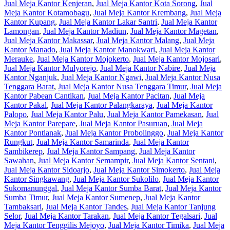
Jual Meja Kantor Kenjeran
,
Jual Meja Kantor Kota Sorong
,
Jual
Meja Kantor Kotamobagu
,
Jual Meja Kantor Krembang
,
Jual Meja
Kantor Kupang
,
Jual Meja Kantor Lakar Santri
,
Jual Meja Kantor
Lamongan
,
Jual Meja Kantor Madiun
,
Jual Meja Kantor Magetan
,
Jual Meja Kantor Makassar
,
Jual Meja Kantor Malang
,
Jual Meja
Kantor Manado
,
Jual Meja Kantor Manokwari
,
Jual Meja Kantor
Merauke
,
Jual Meja Kantor Mojokerto
,
Jual Meja Kantor Mojosari
,
Jual Meja Kantor Mulyorejo
,
Jual Meja Kantor Nabire
,
Jual Meja
Kantor Nganjuk
,
Jual Meja Kantor Ngawi
,
Jual Meja Kantor Nusa
Tenggara Barat
,
Jual Meja Kantor Nusa Tenggara Timur
,
Jual Meja
Kantor Pabean Cantikan
,
Jual Meja Kantor Pacitan
,
Jual Meja
Kantor Pakal
,
Jual Meja Kantor Palangkaraya
,
Jual Meja Kantor
Palopo
,
Jual Meja Kantor Palu
,
Jual Meja Kantor Pamekasan
,
Jual
Meja Kantor Parepare
,
Jual Meja Kantor Pasuruan
,
Jual Meja
Kantor Pontianak
,
Jual Meja Kantor Probolinggo
,
Jual Meja Kantor
Rungkut
,
Jual Meja Kantor Samarinda
,
Jual Meja Kantor
Sambikerep
,
Jual Meja Kantor Sampang
,
Jual Meja Kantor
Sawahan
,
Jual Meja Kantor Semampir
,
Jual Meja Kantor Sentani
,
Jual Meja Kantor Sidoarjo
,
Jual Meja Kantor Simokerto
,
Jual Meja
Kantor Singkawang
,
Jual Meja Kantor Sukolilo
,
Jual Meja Kantor
Sukomanunggal
,
Jual Meja Kantor Sumba Barat
,
Jual Meja Kantor
Sumba Timur
,
Jual Meja Kantor Sumenep
,
Jual Meja Kantor
Tambaksari
,
Jual Meja Kantor Tandes
,
Jual Meja Kantor Tanjung
Selor
,
Jual Meja Kantor Tarakan
,
Jual Meja Kantor Tegalsari
,
Jual
Meja Kantor Tenggilis Mejoyo
,
Jual Meja Kantor Timika
,
Jual Meja