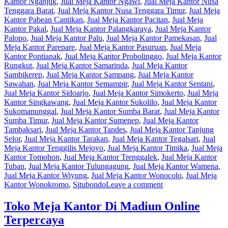
Kantor Nganjuk
,
Jual Meja Kantor Ngawi
,
Jual Meja Kantor Nusa
Tenggara Barat
,
Jual Meja Kantor Nusa Tenggara Timur
,
Jual Meja
Kantor Pabean Cantikan
,
Jual Meja Kantor Pacitan
,
Jual Meja
Kantor Pakal
,
Jual Meja Kantor Palangkaraya
,
Jual Meja Kantor
Palopo
,
Jual Meja Kantor Palu
,
Jual Meja Kantor Pamekasan
,
Jual
Meja Kantor Parepare
,
Jual Meja Kantor Pasuruan
,
Jual Meja
Kantor Pontianak
,
Jual Meja Kantor Probolinggo
,
Jual Meja Kantor
Rungkut
,
Jual Meja Kantor Samarinda
,
Jual Meja Kantor
Sambikerep
,
Jual Meja Kantor Sampang
,
Jual Meja Kantor
Sawahan
,
Jual Meja Kantor Semampir
,
Jual Meja Kantor Sentani
,
Jual Meja Kantor Sidoarjo
,
Jual Meja Kantor Simokerto
,
Jual Meja
Kantor Singkawang
,
Jual Meja Kantor Sukolilo
,
Jual Meja Kantor
Sukomanunggal
,
Jual Meja Kantor Sumba Barat
,
Jual Meja Kantor
Sumba Timur
,
Jual Meja Kantor Sumenep
,
Jual Meja Kantor
Tambaksari
,
Jual Meja Kantor Tandes
,
Jual Meja Kantor Tanjung
Selor
,
Jual Meja Kantor Tarakan
,
Jual Meja Kantor Tegalsari
,
Jual
Meja Kantor Tenggilis Mejoyo
,
Jual Meja Kantor Timika
,
Jual Meja
Kantor Tomohon
,
Jual Meja Kantor Trenggalek
,
Jual Meja Kantor
Tuban
,
Jual Meja Kantor Tulungagung
,
Jual Meja Kantor Wamena
,
Jual Meja Kantor Wiyung
,
Jual Meja Kantor Wonocolo
,
Jual Meja
Kantor Wonokromo
,
Situbondo
Leave a comment
Toko Meja Kantor Di Madiun Online
Terpercaya