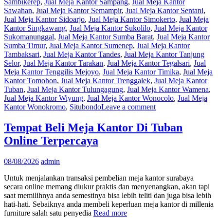
Sambikerep
,
Jual Meja Kantor Sampang
,
Jual Meja Kantor
Sawahan
,
Jual Meja Kantor Semampir
,
Jual Meja Kantor Sentani
,
Jual Meja Kantor Sidoarjo
,
Jual Meja Kantor Simokerto
,
Jual Meja
Kantor Singkawang
,
Jual Meja Kantor Sukolilo
,
Jual Meja Kantor
Sukomanunggal
,
Jual Meja Kantor Sumba Barat
,
Jual Meja Kantor
Sumba Timur
,
Jual Meja Kantor Sumenep
,
Jual Meja Kantor
Tambaksari
,
Jual Meja Kantor Tandes
,
Jual Meja Kantor Tanjung
Selor
,
Jual Meja Kantor Tarakan
,
Jual Meja Kantor Tegalsari
,
Jual
Meja Kantor Tenggilis Mejoyo
,
Jual Meja Kantor Timika
,
Jual Meja
Kantor Tomohon
,
Jual Meja Kantor Trenggalek
,
Jual Meja Kantor
Tuban
,
Jual Meja Kantor Tulungagung
,
Jual Meja Kantor Wamena
,
Jual Meja Kantor Wiyung
,
Jual Meja Kantor Wonocolo
,
Jual Meja
Kantor Wonokromo
,
Situbondo
Leave a comment
Tempat Beli Meja Kantor Di Tuban
Online Terpercaya
08/08/2026
admin
Untuk menjalankan transaksi pembelian meja kantor surabaya
secara online memang diukur praktis dan menyenangkan, akan tapi
saat memilihnya anda semestinya bisa lebih teliti dan juga bisa lebih
hati-hati. Sebaiknya anda membeli keperluan meja kantor di millenia
furniture salah satu penyedia
Read more