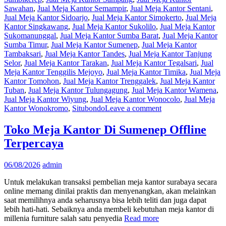
Sawahan
,
Jual Meja Kantor Semampir
,
Jual Meja Kantor Sentani
,
Jual Meja Kantor Sidoarjo
,
Jual Meja Kantor Simokerto
,
Jual Meja
Kantor Singkawang
,
Jual Meja Kantor Sukolilo
,
Jual Meja Kantor
Sukomanunggal
,
Jual Meja Kantor Sumba Barat
,
Jual Meja Kantor
Sumba Timur
,
Jual Meja Kantor Sumenep
,
Jual Meja Kantor
Tambaksari
,
Jual Meja Kantor Tandes
,
Jual Meja Kantor Tanjung
Selor
,
Jual Meja Kantor Tarakan
,
Jual Meja Kantor Tegalsari
,
Jual
Meja Kantor Tenggilis Mejoyo
,
Jual Meja Kantor Timika
,
Jual Meja
Kantor Tomohon
,
Jual Meja Kantor Trenggalek
,
Jual Meja Kantor
Tuban
,
Jual Meja Kantor Tulungagung
,
Jual Meja Kantor Wamena
,
Jual Meja Kantor Wiyung
,
Jual Meja Kantor Wonocolo
,
Jual Meja
Kantor Wonokromo
,
Situbondo
Leave a comment
Toko Meja Kantor Di Sumenep Offline
Terpercaya
06/08/2026
admin
Untuk melakukan transaksi pembelian meja kantor surabaya secara
online memang dinilai praktis dan menyenangkan, akan melainkan
saat memilihnya anda seharusnya bisa lebih teliti dan juga dapat
lebih hati-hati. Sebaiknya anda membeli kebutuhan meja kantor di
millenia furniture salah satu penyedia
Read more