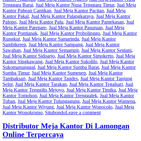
Tenggara Barat
,
Jual Meja Kantor Nusa Tenggara Timur
,
Jual Meja
Kantor Pabean Cantikan
,
Jual Meja Kantor Pacitan
,
Jual Meja
Kantor Pakal
,
Jual Meja Kantor Palangkaraya
,
Jual Meja Kantor
Palopo
,
Jual Meja Kantor Palu
,
Jual Meja Kantor Pamekasan
,
Jual
Meja Kantor Parepare
,
Jual Meja Kantor Pasuruan
,
Jual Meja
Kantor Pontianak
,
Jual Meja Kantor Probolinggo
,
Jual Meja Kantor
Rungkut
,
Jual Meja Kantor Samarinda
,
Jual Meja Kantor
Sambikerep
,
Jual Meja Kantor Sampang
,
Jual Meja Kantor
Sawahan
,
Jual Meja Kantor Semampir
,
Jual Meja Kantor Sentani
,
Jual Meja Kantor Sidoarjo
,
Jual Meja Kantor Simokerto
,
Jual Meja
Kantor Singkawang
,
Jual Meja Kantor Sukolilo
,
Jual Meja Kantor
Sukomanunggal
,
Jual Meja Kantor Sumba Barat
,
Jual Meja Kantor
Sumba Timur
,
Jual Meja Kantor Sumenep
,
Jual Meja Kantor
Tambaksari
,
Jual Meja Kantor Tandes
,
Jual Meja Kantor Tanjung
Selor
,
Jual Meja Kantor Tarakan
,
Jual Meja Kantor Tegalsari
,
Jual
Meja Kantor Tenggilis Mejoyo
,
Jual Meja Kantor Timika
,
Jual Meja
Kantor Tomohon
,
Jual Meja Kantor Trenggalek
,
Jual Meja Kantor
Tuban
,
Jual Meja Kantor Tulungagung
,
Jual Meja Kantor Wamena
,
Jual Meja Kantor Wiyung
,
Jual Meja Kantor Wonocolo
,
Jual Meja
Kantor Wonokromo
,
Situbondo
Leave a comment
Distributor Meja Kantor Di Lamongan
Online Terpercaya