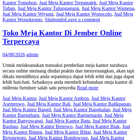
Kantor Tomohon
,
Jual Meja Kantor Trenggalek
,
Jual Meja Kantor
Tuban
,
Jual Meja Kantor Tulungagung
,
Jual Meja Kantor Wamena
,
Jual Meja Kantor Wiyung
,
Jual Meja Kantor Wonocolo
,
Jual Meja
Kantor Wonokromo
,
Situbondo
Leave a comment
Toko Meja Kantor Di Jember Online
Terpercaya
04/08/2026
admin
Untuk melaksanakan transaksi pembelian meja kantor surabaya
secara online memang dinilai praktis dan menyenangkan, akan tapi
dikala memilihnya anda sepatutnya dapat lebih teliti dan juga dapat
lebih hati-hati. Sebaiknya anda membeli kebutuhan meja kantor di
millenia furniture salah satu penyedia
Read more
Jual Meja Kantor
,
Jual Meja Kantor Ambon
,
Jual Meja Kantor
Asemrowo
,
Jual Meja Kantor Bali
,
Jual Meja Kantor Balikpapan
,
Jual Meja Kantor Bangil
,
Jual Meja Kantor Bangkalan
,
Jual Meja
Kantor Banjarbaru
,
Jual Meja Kantor Banjarmasin
,
Jual Meja
Kantor Banyuwangi
,
Jual Meja Kantor Batu
,
Jual Meja Kantor
Baubau
,
Jual Meja Kantor Benowo
,
Jual Meja Kantor Biak
,
Jual
Meja Kantor Bitung
,
Jual Meja Kantor Blitar
,
Jual Meja Kantor
Bojonegoro
,
Jual Meja Kantor Bondowoso
,
Jual Meja Kantor