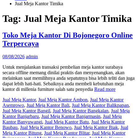
Jual Meja Kantor Timika
Tag:
Jual Meja Kantor Timika
Toko Meja Kantor Di Bojonegoro Online
Terpercaya
08/08/2026
admin
Untuk menjalankan transaksi pembelian meja kantor surabaya
secara offline memang dinilai praktis dan menyenangkan, akan
melainkan saat memilihnya anda sepatutnya bisa lebih teliti dan juga
dapat lebih hati-hati. Sebaiknya anda membeli kebutuhan meja
kantor di millenia furniture salah satu penyedia
Read more
Jual Meja Kantor
,
Jual Meja Kantor Ambon
,
Jual Meja Kantor
Asemrowo
,
Jual Meja Kantor Bali
,
Jual Meja Kantor Balikpapan
,
Jual Meja Kantor Bangil
,
Jual Meja Kantor Bangkalan
,
Jual Meja
Kantor Banjarbaru
,
Jual Meja Kantor Banjarmasin
,
Jual Meja
Kantor Banyuwangi
,
Jual Meja Kantor Batu
,
Jual Meja Kantor
Baubau
,
Jual Meja Kantor Benowo
,
Jual Meja Kantor Biak
,
Jual
Meja Kantor Bitung
,
Jual Meja Kantor Blitar
,
Jual Meja Kantor