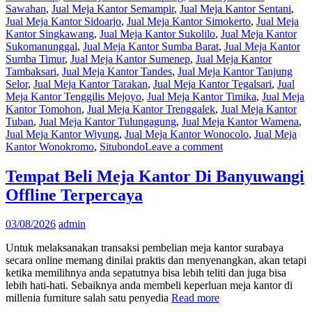
Sawahan
,
Jual Meja Kantor Semampir
,
Jual Meja Kantor Sentani
,
Jual Meja Kantor Sidoarjo
,
Jual Meja Kantor Simokerto
,
Jual Meja
Kantor Singkawang
,
Jual Meja Kantor Sukolilo
,
Jual Meja Kantor
Sukomanunggal
,
Jual Meja Kantor Sumba Barat
,
Jual Meja Kantor
Sumba Timur
,
Jual Meja Kantor Sumenep
,
Jual Meja Kantor
Tambaksari
,
Jual Meja Kantor Tandes
,
Jual Meja Kantor Tanjung
Selor
,
Jual Meja Kantor Tarakan
,
Jual Meja Kantor Tegalsari
,
Jual
Meja Kantor Tenggilis Mejoyo
,
Jual Meja Kantor Timika
,
Jual Meja
Kantor Tomohon
,
Jual Meja Kantor Trenggalek
,
Jual Meja Kantor
Tuban
,
Jual Meja Kantor Tulungagung
,
Jual Meja Kantor Wamena
,
Jual Meja Kantor Wiyung
,
Jual Meja Kantor Wonocolo
,
Jual Meja
Kantor Wonokromo
,
Situbondo
Leave a comment
Tempat Beli Meja Kantor Di Banyuwangi
Offline Terpercaya
03/08/2026
admin
Untuk melaksanakan transaksi pembelian meja kantor surabaya
secara online memang dinilai praktis dan menyenangkan, akan tetapi
ketika memilihnya anda sepatutnya bisa lebih teliti dan juga bisa
lebih hati-hati. Sebaiknya anda membeli keperluan meja kantor di
millenia furniture salah satu penyedia
Read more