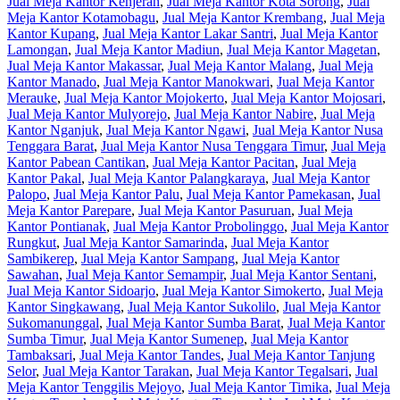
Jual Meja Kantor Kenjeran
,
Jual Meja Kantor Kota Sorong
,
Jual
Meja Kantor Kotamobagu
,
Jual Meja Kantor Krembang
,
Jual Meja
Kantor Kupang
,
Jual Meja Kantor Lakar Santri
,
Jual Meja Kantor
Lamongan
,
Jual Meja Kantor Madiun
,
Jual Meja Kantor Magetan
,
Jual Meja Kantor Makassar
,
Jual Meja Kantor Malang
,
Jual Meja
Kantor Manado
,
Jual Meja Kantor Manokwari
,
Jual Meja Kantor
Merauke
,
Jual Meja Kantor Mojokerto
,
Jual Meja Kantor Mojosari
,
Jual Meja Kantor Mulyorejo
,
Jual Meja Kantor Nabire
,
Jual Meja
Kantor Nganjuk
,
Jual Meja Kantor Ngawi
,
Jual Meja Kantor Nusa
Tenggara Barat
,
Jual Meja Kantor Nusa Tenggara Timur
,
Jual Meja
Kantor Pabean Cantikan
,
Jual Meja Kantor Pacitan
,
Jual Meja
Kantor Pakal
,
Jual Meja Kantor Palangkaraya
,
Jual Meja Kantor
Palopo
,
Jual Meja Kantor Palu
,
Jual Meja Kantor Pamekasan
,
Jual
Meja Kantor Parepare
,
Jual Meja Kantor Pasuruan
,
Jual Meja
Kantor Pontianak
,
Jual Meja Kantor Probolinggo
,
Jual Meja Kantor
Rungkut
,
Jual Meja Kantor Samarinda
,
Jual Meja Kantor
Sambikerep
,
Jual Meja Kantor Sampang
,
Jual Meja Kantor
Sawahan
,
Jual Meja Kantor Semampir
,
Jual Meja Kantor Sentani
,
Jual Meja Kantor Sidoarjo
,
Jual Meja Kantor Simokerto
,
Jual Meja
Kantor Singkawang
,
Jual Meja Kantor Sukolilo
,
Jual Meja Kantor
Sukomanunggal
,
Jual Meja Kantor Sumba Barat
,
Jual Meja Kantor
Sumba Timur
,
Jual Meja Kantor Sumenep
,
Jual Meja Kantor
Tambaksari
,
Jual Meja Kantor Tandes
,
Jual Meja Kantor Tanjung
Selor
,
Jual Meja Kantor Tarakan
,
Jual Meja Kantor Tegalsari
,
Jual
Meja Kantor Tenggilis Mejoyo
,
Jual Meja Kantor Timika
,
Jual Meja