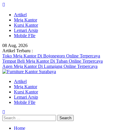
Skip
to
Artikel
content
Meja Kantor
Kursi Kantor
Lemari Arsip
Mobile FIle
08 Aug, 2026
Artikel Terbaru :
Toko Meja Kantor Di Bojonegoro Online Terpercaya
Tempat Beli Meja Kantor Di Tuban Online Terpercaya
Agen Meja Kantor Di Lumajang Online Terpercaya
Artikel
Meja Kantor
Kursi Kantor
Lemari Arsip
Mobile FIle
Search
for:
Home