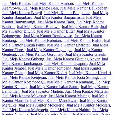
Jual Meja Kantor
,
Jual Meja Kantor Ambon
,
Jual Meja Kantor
Asemrowo
,
Jual Meja Kantor Bali
,
Jual Meja Kantor Balikpapan
,
Jual Meja Kantor Bangil
,
Jual Meja Kantor Bangkalan
,
Jual Meja
Kantor Banjarbaru
,
Jual Meja Kantor Banjarmasin
,
Jual Meja
Kantor Banyuwangi
,
Jual Meja Kantor Batu
,
Jual Meja Kantor
Baubau
,
Jual Meja Kantor Benowo
,
Jual Meja Kantor Biak
,
Jual
Meja Kantor Bitung
,
Jual Meja Kantor Blitar
,
Jual Meja Kantor
Bojonegoro
,
Jual Meja Kantor Bondowoso
,
Jual Meja Kantor
Bontang
,
Jual Meja Kantor Bubutan
,
Jual Meja Kantor Bulak
,
Jual
Meja Kantor Dukuh Pakis
,
Jual Meja Kantor Enarotali
,
Jual Meja
Kantor Flores
,
Jual Meja Kantor Gayungan
,
Jual Meja Kantor
Genteng
,
Jual Meja Kantor Gorontalo
,
Jual Meja Kantor Gresik
,
Jual Meja Kantor Gubeng
,
Jual Meja Kantor Gunung Anyar
,
Jual
Meja Kantor Jambangan
,
Jual Meja Kantor Jayapura
,
Jual Meja
Kantor Jember
,
Jual Meja Kantor Jombang
,
Jual Meja Kantor
Karang Pilang
,
Jual Meja Kantor Kediri
,
Jual Meja Kantor Kendari
,
Jual Meja Kantor Kenjeran
,
Jual Meja Kantor Kota Sorong
,
Jual
Meja Kantor Kotamobagu
,
Jual Meja Kantor Krembang
,
Jual Meja
Kantor Kupang
,
Jual Meja Kantor Lakar Santri
,
Jual Meja Kantor
Lamongan
,
Jual Meja Kantor Madiun
,
Jual Meja Kantor Magetan
,
Jual Meja Kantor Makassar
,
Jual Meja Kantor Malang
,
Jual Meja
Kantor Manado
,
Jual Meja Kantor Manokwari
,
Jual Meja Kantor
Merauke
,
Jual Meja Kantor Mojokerto
,
Jual Meja Kantor Mojosari
,
Jual Meja Kantor Mulyorejo
,
Jual Meja Kantor Nabire
,
Jual Meja
Kantor Nganjuk
,
Jual Meja Kantor Ngawi
,
Jual Meja Kantor Nusa