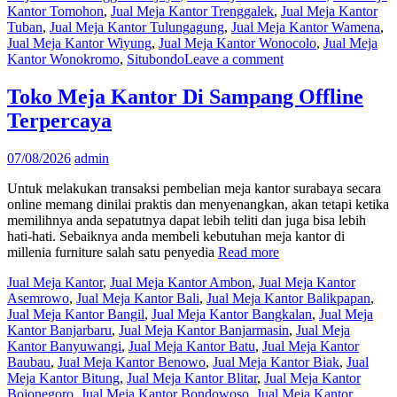
Kantor Tomohon
,
Jual Meja Kantor Trenggalek
,
Jual Meja Kantor
Tuban
,
Jual Meja Kantor Tulungagung
,
Jual Meja Kantor Wamena
,
Jual Meja Kantor Wiyung
,
Jual Meja Kantor Wonocolo
,
Jual Meja
Kantor Wonokromo
,
Situbondo
Leave a comment
Toko Meja Kantor Di Sampang Offline
Terpercaya
07/08/2026
admin
Untuk melakukan transaksi pembelian meja kantor surabaya secara
online memang dinilai praktis dan menyenangkan, akan tetapi ketika
memilihnya anda sepatutnya dapat lebih teliti dan juga bisa lebih
hati-hati. Sebaiknya anda membeli kebutuhan meja kantor di
millenia furniture salah satu penyedia
Read more
Jual Meja Kantor
,
Jual Meja Kantor Ambon
,
Jual Meja Kantor
Asemrowo
,
Jual Meja Kantor Bali
,
Jual Meja Kantor Balikpapan
,
Jual Meja Kantor Bangil
,
Jual Meja Kantor Bangkalan
,
Jual Meja
Kantor Banjarbaru
,
Jual Meja Kantor Banjarmasin
,
Jual Meja
Kantor Banyuwangi
,
Jual Meja Kantor Batu
,
Jual Meja Kantor
Baubau
,
Jual Meja Kantor Benowo
,
Jual Meja Kantor Biak
,
Jual
Meja Kantor Bitung
,
Jual Meja Kantor Blitar
,
Jual Meja Kantor
Bojonegoro
,
Jual Meja Kantor Bondowoso
,
Jual Meja Kantor