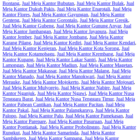
Bontang
,
Jual Meja Kantor Bubutan
,
Jual Meja Kantor Bulak
,
Jual
Meja Kantor Dukuh Pakis
,
Jual Meja Kantor Enarotali
,
Jual Meja
Kantor Flores
,
Jual Meja Kantor Gayungan
,
Jual Meja Kantor
Genteng
,
Jual Meja Kantor Gorontalo
,
Jual Meja Kantor Gresik
,
Jual Meja Kantor Gubeng
,
Jual Meja Kantor Gunung Anyar
,
Jual
Meja Kantor Jambangan
,
Jual Meja Kantor Jayapura
,
Jual Meja
Kantor Jember
,
Jual Meja Kantor Jombang
,
Jual Meja Kantor
Karang Pilang
,
Jual Meja Kantor Kediri
,
Jual Meja Kantor Kendari
,
Jual Meja Kantor Kenjeran
,
Jual Meja Kantor Kota Sorong
,
Jual
Meja Kantor Kotamobagu
,
Jual Meja Kantor Krembang
,
Jual Meja
Kantor Kupang
,
Jual Meja Kantor Lakar Santri
,
Jual Meja Kantor
Lamongan
,
Jual Meja Kantor Madiun
,
Jual Meja Kantor Magetan
,
Jual Meja Kantor Makassar
,
Jual Meja Kantor Malang
,
Jual Meja
Kantor Manado
,
Jual Meja Kantor Manokwari
,
Jual Meja Kantor
Merauke
,
Jual Meja Kantor Mojokerto
,
Jual Meja Kantor Mojosari
,
Jual Meja Kantor Mulyorejo
,
Jual Meja Kantor Nabire
,
Jual Meja
Kantor Nganjuk
,
Jual Meja Kantor Ngawi
,
Jual Meja Kantor Nusa
Tenggara Barat
,
Jual Meja Kantor Nusa Tenggara Timur
,
Jual Meja
Kantor Pabean Cantikan
,
Jual Meja Kantor Pacitan
,
Jual Meja
Kantor Pakal
,
Jual Meja Kantor Palangkaraya
,
Jual Meja Kantor
Palopo
,
Jual Meja Kantor Palu
,
Jual Meja Kantor Pamekasan
,
Jual
Meja Kantor Parepare
,
Jual Meja Kantor Pasuruan
,
Jual Meja
Kantor Pontianak
,
Jual Meja Kantor Probolinggo
,
Jual Meja Kantor
Rungkut
,
Jual Meja Kantor Samarinda
,
Jual Meja Kantor
Sambikerep
,
Jual Meja Kantor Sampang
,
Jual Meja Kantor