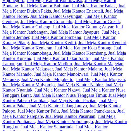
Bojonegoro
,
Jual Meja Kantor Bondowoso
,
Jual Meja Kantor
Bontang
,
Jual Meja Kantor Bubutan
,
Jual Meja Kantor Bulak
,
Jual
Meja Kantor Dukuh Pakis
,
Jual Meja Kantor Enarotali
,
Jual Meja
Kantor Flores
,
Jual Meja Kantor Gayungan
,
Jual Meja Kantor
Genteng
,
Jual Meja Kantor Gorontalo
,
Jual Meja Kantor Gresik
,
Jual Meja Kantor Gubeng
,
Jual Meja Kantor Gunung Anyar
,
Jual
Meja Kantor Jambangan
,
Jual Meja Kantor Jayapura
,
Jual Meja
Kantor Jember
,
Jual Meja Kantor Jombang
,
Jual Meja Kantor
Karang Pilang
,
Jual Meja Kantor Kediri
,
Jual Meja Kantor Kendari
,
Jual Meja Kantor Kenjeran
,
Jual Meja Kantor Kota Sorong
,
Jual
Meja Kantor Kotamobagu
,
Jual Meja Kantor Krembang
,
Jual Meja
Kantor Kupang
,
Jual Meja Kantor Lakar Santri
,
Jual Meja Kantor
Lamongan
,
Jual Meja Kantor Madiun
,
Jual Meja Kantor Magetan
,
Jual Meja Kantor Makassar
,
Jual Meja Kantor Malang
,
Jual Meja
Kantor Manado
,
Jual Meja Kantor Manokwari
,
Jual Meja Kantor
Merauke
,
Jual Meja Kantor Mojokerto
,
Jual Meja Kantor Mojosari
,
Jual Meja Kantor Mulyorejo
,
Jual Meja Kantor Nabire
,
Jual Meja
Kantor Nganjuk
,
Jual Meja Kantor Ngawi
,
Jual Meja Kantor Nusa
Tenggara Barat
,
Jual Meja Kantor Nusa Tenggara Timur
,
Jual Meja
Kantor Pabean Cantikan
,
Jual Meja Kantor Pacitan
,
Jual Meja
Kantor Pakal
,
Jual Meja Kantor Palangkaraya
,
Jual Meja Kantor
Palopo
,
Jual Meja Kantor Palu
,
Jual Meja Kantor Pamekasan
,
Jual
Meja Kantor Parepare
,
Jual Meja Kantor Pasuruan
,
Jual Meja
Kantor Pontianak
,
Jual Meja Kantor Probolinggo
,
Jual Meja Kantor
Rungkut
,
Jual Meja Kantor Samarinda
,
Jual Meja Kantor