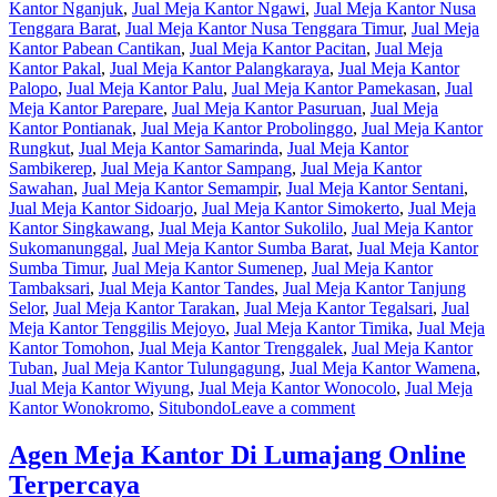
Kantor Nganjuk
,
Jual Meja Kantor Ngawi
,
Jual Meja Kantor Nusa
Tenggara Barat
,
Jual Meja Kantor Nusa Tenggara Timur
,
Jual Meja
Kantor Pabean Cantikan
,
Jual Meja Kantor Pacitan
,
Jual Meja
Kantor Pakal
,
Jual Meja Kantor Palangkaraya
,
Jual Meja Kantor
Palopo
,
Jual Meja Kantor Palu
,
Jual Meja Kantor Pamekasan
,
Jual
Meja Kantor Parepare
,
Jual Meja Kantor Pasuruan
,
Jual Meja
Kantor Pontianak
,
Jual Meja Kantor Probolinggo
,
Jual Meja Kantor
Rungkut
,
Jual Meja Kantor Samarinda
,
Jual Meja Kantor
Sambikerep
,
Jual Meja Kantor Sampang
,
Jual Meja Kantor
Sawahan
,
Jual Meja Kantor Semampir
,
Jual Meja Kantor Sentani
,
Jual Meja Kantor Sidoarjo
,
Jual Meja Kantor Simokerto
,
Jual Meja
Kantor Singkawang
,
Jual Meja Kantor Sukolilo
,
Jual Meja Kantor
Sukomanunggal
,
Jual Meja Kantor Sumba Barat
,
Jual Meja Kantor
Sumba Timur
,
Jual Meja Kantor Sumenep
,
Jual Meja Kantor
Tambaksari
,
Jual Meja Kantor Tandes
,
Jual Meja Kantor Tanjung
Selor
,
Jual Meja Kantor Tarakan
,
Jual Meja Kantor Tegalsari
,
Jual
Meja Kantor Tenggilis Mejoyo
,
Jual Meja Kantor Timika
,
Jual Meja
Kantor Tomohon
,
Jual Meja Kantor Trenggalek
,
Jual Meja Kantor
Tuban
,
Jual Meja Kantor Tulungagung
,
Jual Meja Kantor Wamena
,
Jual Meja Kantor Wiyung
,
Jual Meja Kantor Wonocolo
,
Jual Meja
Kantor Wonokromo
,
Situbondo
Leave a comment
Agen Meja Kantor Di Lumajang Online
Terpercaya