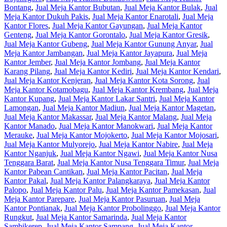
Bontang
,
Jual Meja Kantor Bubutan
,
Jual Meja Kantor Bulak
,
Jual
Meja Kantor Dukuh Pakis
,
Jual Meja Kantor Enarotali
,
Jual Meja
Kantor Flores
,
Jual Meja Kantor Gayungan
,
Jual Meja Kantor
Genteng
,
Jual Meja Kantor Gorontalo
,
Jual Meja Kantor Gresik
,
Jual Meja Kantor Gubeng
,
Jual Meja Kantor Gunung Anyar
,
Jual
Meja Kantor Jambangan
,
Jual Meja Kantor Jayapura
,
Jual Meja
Kantor Jember
,
Jual Meja Kantor Jombang
,
Jual Meja Kantor
Karang Pilang
,
Jual Meja Kantor Kediri
,
Jual Meja Kantor Kendari
,
Jual Meja Kantor Kenjeran
,
Jual Meja Kantor Kota Sorong
,
Jual
Meja Kantor Kotamobagu
,
Jual Meja Kantor Krembang
,
Jual Meja
Kantor Kupang
,
Jual Meja Kantor Lakar Santri
,
Jual Meja Kantor
Lamongan
,
Jual Meja Kantor Madiun
,
Jual Meja Kantor Magetan
,
Jual Meja Kantor Makassar
,
Jual Meja Kantor Malang
,
Jual Meja
Kantor Manado
,
Jual Meja Kantor Manokwari
,
Jual Meja Kantor
Merauke
,
Jual Meja Kantor Mojokerto
,
Jual Meja Kantor Mojosari
,
Jual Meja Kantor Mulyorejo
,
Jual Meja Kantor Nabire
,
Jual Meja
Kantor Nganjuk
,
Jual Meja Kantor Ngawi
,
Jual Meja Kantor Nusa
Tenggara Barat
,
Jual Meja Kantor Nusa Tenggara Timur
,
Jual Meja
Kantor Pabean Cantikan
,
Jual Meja Kantor Pacitan
,
Jual Meja
Kantor Pakal
,
Jual Meja Kantor Palangkaraya
,
Jual Meja Kantor
Palopo
,
Jual Meja Kantor Palu
,
Jual Meja Kantor Pamekasan
,
Jual
Meja Kantor Parepare
,
Jual Meja Kantor Pasuruan
,
Jual Meja
Kantor Pontianak
,
Jual Meja Kantor Probolinggo
,
Jual Meja Kantor
Rungkut
,
Jual Meja Kantor Samarinda
,
Jual Meja Kantor
Sambikerep
,
Jual Meja Kantor Sampang
,
Jual Meja Kantor