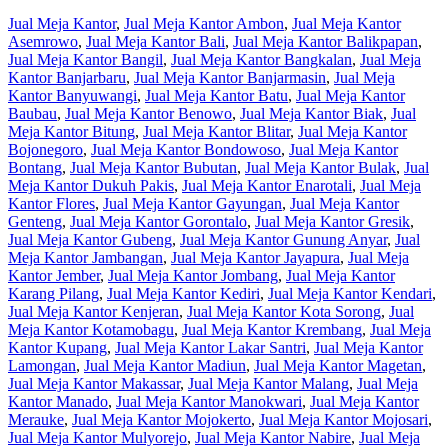
Jual Meja Kantor
,
Jual Meja Kantor Ambon
,
Jual Meja Kantor
Asemrowo
,
Jual Meja Kantor Bali
,
Jual Meja Kantor Balikpapan
,
Jual Meja Kantor Bangil
,
Jual Meja Kantor Bangkalan
,
Jual Meja
Kantor Banjarbaru
,
Jual Meja Kantor Banjarmasin
,
Jual Meja
Kantor Banyuwangi
,
Jual Meja Kantor Batu
,
Jual Meja Kantor
Baubau
,
Jual Meja Kantor Benowo
,
Jual Meja Kantor Biak
,
Jual
Meja Kantor Bitung
,
Jual Meja Kantor Blitar
,
Jual Meja Kantor
Bojonegoro
,
Jual Meja Kantor Bondowoso
,
Jual Meja Kantor
Bontang
,
Jual Meja Kantor Bubutan
,
Jual Meja Kantor Bulak
,
Jual
Meja Kantor Dukuh Pakis
,
Jual Meja Kantor Enarotali
,
Jual Meja
Kantor Flores
,
Jual Meja Kantor Gayungan
,
Jual Meja Kantor
Genteng
,
Jual Meja Kantor Gorontalo
,
Jual Meja Kantor Gresik
,
Jual Meja Kantor Gubeng
,
Jual Meja Kantor Gunung Anyar
,
Jual
Meja Kantor Jambangan
,
Jual Meja Kantor Jayapura
,
Jual Meja
Kantor Jember
,
Jual Meja Kantor Jombang
,
Jual Meja Kantor
Karang Pilang
,
Jual Meja Kantor Kediri
,
Jual Meja Kantor Kendari
,
Jual Meja Kantor Kenjeran
,
Jual Meja Kantor Kota Sorong
,
Jual
Meja Kantor Kotamobagu
,
Jual Meja Kantor Krembang
,
Jual Meja
Kantor Kupang
,
Jual Meja Kantor Lakar Santri
,
Jual Meja Kantor
Lamongan
,
Jual Meja Kantor Madiun
,
Jual Meja Kantor Magetan
,
Jual Meja Kantor Makassar
,
Jual Meja Kantor Malang
,
Jual Meja
Kantor Manado
,
Jual Meja Kantor Manokwari
,
Jual Meja Kantor
Merauke
,
Jual Meja Kantor Mojokerto
,
Jual Meja Kantor Mojosari
,
Jual Meja Kantor Mulyorejo
,
Jual Meja Kantor Nabire
,
Jual Meja