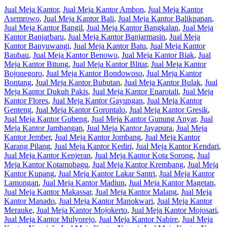
Jual Meja Kantor
,
Jual Meja Kantor Ambon
,
Jual Meja Kantor
Asemrowo
,
Jual Meja Kantor Bali
,
Jual Meja Kantor Balikpapan
,
Jual Meja Kantor Bangil
,
Jual Meja Kantor Bangkalan
,
Jual Meja
Kantor Banjarbaru
,
Jual Meja Kantor Banjarmasin
,
Jual Meja
Kantor Banyuwangi
,
Jual Meja Kantor Batu
,
Jual Meja Kantor
Baubau
,
Jual Meja Kantor Benowo
,
Jual Meja Kantor Biak
,
Jual
Meja Kantor Bitung
,
Jual Meja Kantor Blitar
,
Jual Meja Kantor
Bojonegoro
,
Jual Meja Kantor Bondowoso
,
Jual Meja Kantor
Bontang
,
Jual Meja Kantor Bubutan
,
Jual Meja Kantor Bulak
,
Jual
Meja Kantor Dukuh Pakis
,
Jual Meja Kantor Enarotali
,
Jual Meja
Kantor Flores
,
Jual Meja Kantor Gayungan
,
Jual Meja Kantor
Genteng
,
Jual Meja Kantor Gorontalo
,
Jual Meja Kantor Gresik
,
Jual Meja Kantor Gubeng
,
Jual Meja Kantor Gunung Anyar
,
Jual
Meja Kantor Jambangan
,
Jual Meja Kantor Jayapura
,
Jual Meja
Kantor Jember
,
Jual Meja Kantor Jombang
,
Jual Meja Kantor
Karang Pilang
,
Jual Meja Kantor Kediri
,
Jual Meja Kantor Kendari
,
Jual Meja Kantor Kenjeran
,
Jual Meja Kantor Kota Sorong
,
Jual
Meja Kantor Kotamobagu
,
Jual Meja Kantor Krembang
,
Jual Meja
Kantor Kupang
,
Jual Meja Kantor Lakar Santri
,
Jual Meja Kantor
Lamongan
,
Jual Meja Kantor Madiun
,
Jual Meja Kantor Magetan
,
Jual Meja Kantor Makassar
,
Jual Meja Kantor Malang
,
Jual Meja
Kantor Manado
,
Jual Meja Kantor Manokwari
,
Jual Meja Kantor
Merauke
,
Jual Meja Kantor Mojokerto
,
Jual Meja Kantor Mojosari
,
Jual Meja Kantor Mulyorejo
,
Jual Meja Kantor Nabire
,
Jual Meja