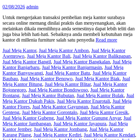
02/08/2026
admin
Untuk mengerjakan transaksi pembelian meja kantor surabaya
secara online memang dinilai praktis dan menyenangkan, akan
melainkan dikala memilihnya anda semestinya dapat lebih teliti dan
juga bisa lebih hati-hati. Sebaiknya anda membeli kebutuhan meja
kantor di millenia furniture salah satu penyedia
Read more
Jual Meja Kantor
,
Jual Meja Kantor Ambon
,
Jual Meja Kantor
Asemrowo
,
Jual Meja Kantor Bali
,
Jual Meja Kantor Balikpapan
,
Jual Meja Kantor Bangil
,
Jual Meja Kantor Bangkalan
,
Jual Meja
Kantor Banjarbaru
,
Jual Meja Kantor Banjarmasin
,
Jual Meja
Kantor Banyuwangi
,
Jual Meja Kantor Batu
,
Jual Meja Kantor
Baubau
,
Jual Meja Kantor Benowo
,
Jual Meja Kantor Biak
,
Jual
Meja Kantor Bitung
,
Jual Meja Kantor Blitar
,
Jual Meja Kantor
Bojonegoro
,
Jual Meja Kantor Bondowoso
,
Jual Meja Kantor
Bontang
,
Jual Meja Kantor Bubutan
,
Jual Meja Kantor Bulak
,
Jual
Meja Kantor Dukuh Pakis
,
Jual Meja Kantor Enarotali
,
Jual Meja
Kantor Flores
,
Jual Meja Kantor Gayungan
,
Jual Meja Kantor
Genteng
,
Jual Meja Kantor Gorontalo
,
Jual Meja Kantor Gresik
,
Jual Meja Kantor Gubeng
,
Jual Meja Kantor Gunung Anyar
,
Jual
Meja Kantor Jambangan
,
Jual Meja Kantor Jayapura
,
Jual Meja
Kantor Jember
,
Jual Meja Kantor Jombang
,
Jual Meja Kantor
Karang Pilang
,
Jual Meja Kantor Kediri
,
Jual Meja Kantor Kendari
,