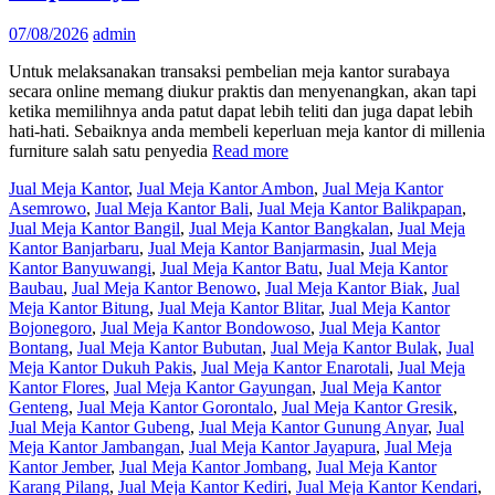
07/08/2026
admin
Untuk melaksanakan transaksi pembelian meja kantor surabaya
secara online memang diukur praktis dan menyenangkan, akan tapi
ketika memilihnya anda patut dapat lebih teliti dan juga dapat lebih
hati-hati. Sebaiknya anda membeli keperluan meja kantor di millenia
furniture salah satu penyedia
Read more
Jual Meja Kantor
,
Jual Meja Kantor Ambon
,
Jual Meja Kantor
Asemrowo
,
Jual Meja Kantor Bali
,
Jual Meja Kantor Balikpapan
,
Jual Meja Kantor Bangil
,
Jual Meja Kantor Bangkalan
,
Jual Meja
Kantor Banjarbaru
,
Jual Meja Kantor Banjarmasin
,
Jual Meja
Kantor Banyuwangi
,
Jual Meja Kantor Batu
,
Jual Meja Kantor
Baubau
,
Jual Meja Kantor Benowo
,
Jual Meja Kantor Biak
,
Jual
Meja Kantor Bitung
,
Jual Meja Kantor Blitar
,
Jual Meja Kantor
Bojonegoro
,
Jual Meja Kantor Bondowoso
,
Jual Meja Kantor
Bontang
,
Jual Meja Kantor Bubutan
,
Jual Meja Kantor Bulak
,
Jual
Meja Kantor Dukuh Pakis
,
Jual Meja Kantor Enarotali
,
Jual Meja
Kantor Flores
,
Jual Meja Kantor Gayungan
,
Jual Meja Kantor
Genteng
,
Jual Meja Kantor Gorontalo
,
Jual Meja Kantor Gresik
,
Jual Meja Kantor Gubeng
,
Jual Meja Kantor Gunung Anyar
,
Jual
Meja Kantor Jambangan
,
Jual Meja Kantor Jayapura
,
Jual Meja
Kantor Jember
,
Jual Meja Kantor Jombang
,
Jual Meja Kantor
Karang Pilang
,
Jual Meja Kantor Kediri
,
Jual Meja Kantor Kendari
,