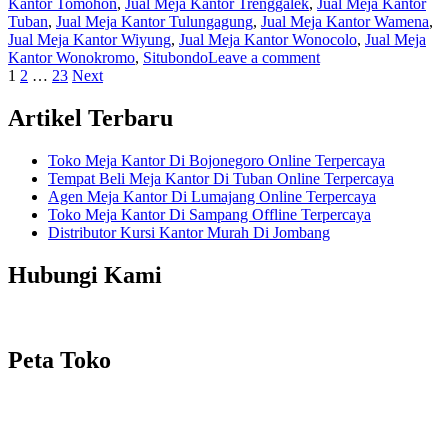
Kantor Tomohon
,
Jual Meja Kantor Trenggalek
,
Jual Meja Kantor
Tuban
,
Jual Meja Kantor Tulungagung
,
Jual Meja Kantor Wamena
,
Jual Meja Kantor Wiyung
,
Jual Meja Kantor Wonocolo
,
Jual Meja
Kantor Wonokromo
,
Situbondo
Leave a comment
Posts
1
2
…
23
Next
navigation
Artikel Terbaru
Toko Meja Kantor Di Bojonegoro Online Terpercaya
Tempat Beli Meja Kantor Di Tuban Online Terpercaya
Agen Meja Kantor Di Lumajang Online Terpercaya
Toko Meja Kantor Di Sampang Offline Terpercaya
Distributor Kursi Kantor Murah Di Jombang
Hubungi Kami
Peta Toko