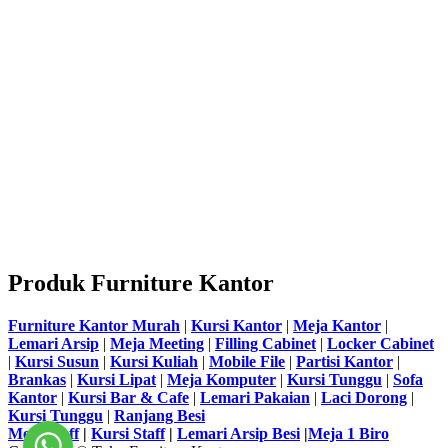
Produk Furniture Kantor
Furniture Kantor Murah
|
Kursi Kantor
|
Meja Kantor
|
Lemari Arsip
|
Meja Meeting
|
Filling Cabinet
|
Locker Cabinet
|
Kursi Susun
|
Kursi Kuliah
|
Mobile File
|
Partisi Kantor
|
Brankas
|
Kursi Lipat
|
Meja Komputer
|
Kursi Tunggu
|
Sofa
Kantor
|
Kursi Bar & Cafe
|
Lemari Pakaian
|
Laci Dorong
|
Kursi Tunggu
|
Ranjang Besi
Meja Staff
|
Kursi Staff
|
Lemari Arsip Besi
|
Meja 1 Biro