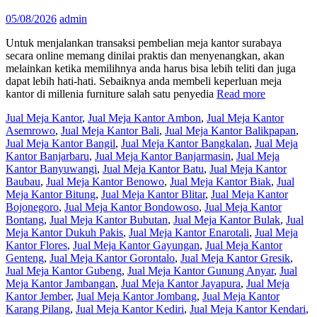
05/08/2026
admin
Untuk menjalankan transaksi pembelian meja kantor surabaya
secara online memang dinilai praktis dan menyenangkan, akan
melainkan ketika memilihnya anda harus bisa lebih teliti dan juga
dapat lebih hati-hati. Sebaiknya anda membeli keperluan meja
kantor di millenia furniture salah satu penyedia
Read more
Jual Meja Kantor
,
Jual Meja Kantor Ambon
,
Jual Meja Kantor
Asemrowo
,
Jual Meja Kantor Bali
,
Jual Meja Kantor Balikpapan
,
Jual Meja Kantor Bangil
,
Jual Meja Kantor Bangkalan
,
Jual Meja
Kantor Banjarbaru
,
Jual Meja Kantor Banjarmasin
,
Jual Meja
Kantor Banyuwangi
,
Jual Meja Kantor Batu
,
Jual Meja Kantor
Baubau
,
Jual Meja Kantor Benowo
,
Jual Meja Kantor Biak
,
Jual
Meja Kantor Bitung
,
Jual Meja Kantor Blitar
,
Jual Meja Kantor
Bojonegoro
,
Jual Meja Kantor Bondowoso
,
Jual Meja Kantor
Bontang
,
Jual Meja Kantor Bubutan
,
Jual Meja Kantor Bulak
,
Jual
Meja Kantor Dukuh Pakis
,
Jual Meja Kantor Enarotali
,
Jual Meja
Kantor Flores
,
Jual Meja Kantor Gayungan
,
Jual Meja Kantor
Genteng
,
Jual Meja Kantor Gorontalo
,
Jual Meja Kantor Gresik
,
Jual Meja Kantor Gubeng
,
Jual Meja Kantor Gunung Anyar
,
Jual
Meja Kantor Jambangan
,
Jual Meja Kantor Jayapura
,
Jual Meja
Kantor Jember
,
Jual Meja Kantor Jombang
,
Jual Meja Kantor
Karang Pilang
,
Jual Meja Kantor Kediri
,
Jual Meja Kantor Kendari
,