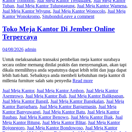
Kantor Tomohon
,
Jual Meja Kantor Trenggalek
,
Jual Meja Kantor
Tuban
,
Jual Meja Kantor Tulungagung
,
Jual Meja Kantor Wamena
,
Jual Meja Kantor Wiyung
,
Jual Meja Kantor Wonocolo
,
Jual Meja
Kantor Wonokromo
,
Situbondo
Leave a comment
Toko Meja Kantor Di Jember Online
Terpercaya
04/08/2026
admin
Untuk melaksanakan transaksi pembelian meja kantor surabaya
secara online memang dinilai praktis dan menyenangkan, akan tapi
dikala memilihnya anda sepatutnya dapat lebih teliti dan juga dapat
lebih hati-hati. Sebaiknya anda membeli kebutuhan meja kantor di
millenia furniture salah satu penyedia
Read more
Jual Meja Kantor
,
Jual Meja Kantor Ambon
,
Jual Meja Kantor
Asemrowo
,
Jual Meja Kantor Bali
,
Jual Meja Kantor Balikpapan
,
Jual Meja Kantor Bangil
,
Jual Meja Kantor Bangkalan
,
Jual Meja
Kantor Banjarbaru
,
Jual Meja Kantor Banjarmasin
,
Jual Meja
Kantor Banyuwangi
,
Jual Meja Kantor Batu
,
Jual Meja Kantor
Baubau
,
Jual Meja Kantor Benowo
,
Jual Meja Kantor Biak
,
Jual
Meja Kantor Bitung
,
Jual Meja Kantor Blitar
,
Jual Meja Kantor
Bojonegoro
,
Jual Meja Kantor Bondowoso
,
Jual Meja Kantor