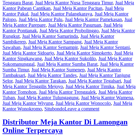
Tenggara Barat
,
Jual Meja Kantor Nusa Tenggara Timur
,
Jual Meja
Kantor Pabean Cantikan
,
Jual Meja Kantor Pacitan
,
Jual Meja
Kantor Pakal
,
Jual Meja Kantor Palangkaraya
,
Jual Meja Kantor
Palopo
,
Jual Meja Kantor Palu
,
Jual Meja Kantor Pamekasan
,
Jual
Meja Kantor Parepare
,
Jual Meja Kantor Pasuruan
,
Jual Meja
Kantor Pontianak
,
Jual Meja Kantor Probolinggo
,
Jual Meja Kantor
Rungkut
,
Jual Meja Kantor Samarinda
,
Jual Meja Kantor
Sambikerep
,
Jual Meja Kantor Sampang
,
Jual Meja Kantor
Sawahan
,
Jual Meja Kantor Semampir
,
Jual Meja Kantor Sentani
,
Jual Meja Kantor Sidoarjo
,
Jual Meja Kantor Simokerto
,
Jual Meja
Kantor Singkawang
,
Jual Meja Kantor Sukolilo
,
Jual Meja Kantor
Sukomanunggal
,
Jual Meja Kantor Sumba Barat
,
Jual Meja Kantor
Sumba Timur
,
Jual Meja Kantor Sumenep
,
Jual Meja Kantor
Tambaksari
,
Jual Meja Kantor Tandes
,
Jual Meja Kantor Tanjung
Selor
,
Jual Meja Kantor Tarakan
,
Jual Meja Kantor Tegalsari
,
Jual
Meja Kantor Tenggilis Mejoyo
,
Jual Meja Kantor Timika
,
Jual Meja
Kantor Tomohon
,
Jual Meja Kantor Trenggalek
,
Jual Meja Kantor
Tuban
,
Jual Meja Kantor Tulungagung
,
Jual Meja Kantor Wamena
,
Jual Meja Kantor Wiyung
,
Jual Meja Kantor Wonocolo
,
Jual Meja
Kantor Wonokromo
,
Situbondo
Leave a comment
Distributor Meja Kantor Di Lamongan
Online Terpercaya