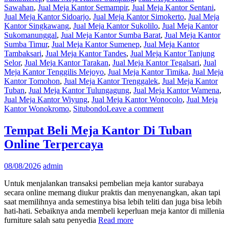
Sawahan
,
Jual Meja Kantor Semampir
,
Jual Meja Kantor Sentani
,
Jual Meja Kantor Sidoarjo
,
Jual Meja Kantor Simokerto
,
Jual Meja
Kantor Singkawang
,
Jual Meja Kantor Sukolilo
,
Jual Meja Kantor
Sukomanunggal
,
Jual Meja Kantor Sumba Barat
,
Jual Meja Kantor
Sumba Timur
,
Jual Meja Kantor Sumenep
,
Jual Meja Kantor
Tambaksari
,
Jual Meja Kantor Tandes
,
Jual Meja Kantor Tanjung
Selor
,
Jual Meja Kantor Tarakan
,
Jual Meja Kantor Tegalsari
,
Jual
Meja Kantor Tenggilis Mejoyo
,
Jual Meja Kantor Timika
,
Jual Meja
Kantor Tomohon
,
Jual Meja Kantor Trenggalek
,
Jual Meja Kantor
Tuban
,
Jual Meja Kantor Tulungagung
,
Jual Meja Kantor Wamena
,
Jual Meja Kantor Wiyung
,
Jual Meja Kantor Wonocolo
,
Jual Meja
Kantor Wonokromo
,
Situbondo
Leave a comment
Tempat Beli Meja Kantor Di Tuban
Online Terpercaya
08/08/2026
admin
Untuk menjalankan transaksi pembelian meja kantor surabaya
secara online memang diukur praktis dan menyenangkan, akan tapi
saat memilihnya anda semestinya bisa lebih teliti dan juga bisa lebih
hati-hati. Sebaiknya anda membeli keperluan meja kantor di millenia
furniture salah satu penyedia
Read more