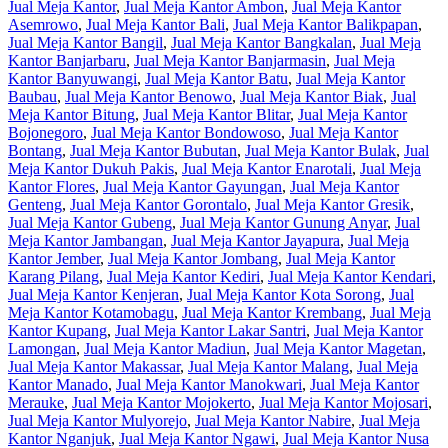
Jual Meja Kantor
,
Jual Meja Kantor Ambon
,
Jual Meja Kantor
Asemrowo
,
Jual Meja Kantor Bali
,
Jual Meja Kantor Balikpapan
,
Jual Meja Kantor Bangil
,
Jual Meja Kantor Bangkalan
,
Jual Meja
Kantor Banjarbaru
,
Jual Meja Kantor Banjarmasin
,
Jual Meja
Kantor Banyuwangi
,
Jual Meja Kantor Batu
,
Jual Meja Kantor
Baubau
,
Jual Meja Kantor Benowo
,
Jual Meja Kantor Biak
,
Jual
Meja Kantor Bitung
,
Jual Meja Kantor Blitar
,
Jual Meja Kantor
Bojonegoro
,
Jual Meja Kantor Bondowoso
,
Jual Meja Kantor
Bontang
,
Jual Meja Kantor Bubutan
,
Jual Meja Kantor Bulak
,
Jual
Meja Kantor Dukuh Pakis
,
Jual Meja Kantor Enarotali
,
Jual Meja
Kantor Flores
,
Jual Meja Kantor Gayungan
,
Jual Meja Kantor
Genteng
,
Jual Meja Kantor Gorontalo
,
Jual Meja Kantor Gresik
,
Jual Meja Kantor Gubeng
,
Jual Meja Kantor Gunung Anyar
,
Jual
Meja Kantor Jambangan
,
Jual Meja Kantor Jayapura
,
Jual Meja
Kantor Jember
,
Jual Meja Kantor Jombang
,
Jual Meja Kantor
Karang Pilang
,
Jual Meja Kantor Kediri
,
Jual Meja Kantor Kendari
,
Jual Meja Kantor Kenjeran
,
Jual Meja Kantor Kota Sorong
,
Jual
Meja Kantor Kotamobagu
,
Jual Meja Kantor Krembang
,
Jual Meja
Kantor Kupang
,
Jual Meja Kantor Lakar Santri
,
Jual Meja Kantor
Lamongan
,
Jual Meja Kantor Madiun
,
Jual Meja Kantor Magetan
,
Jual Meja Kantor Makassar
,
Jual Meja Kantor Malang
,
Jual Meja
Kantor Manado
,
Jual Meja Kantor Manokwari
,
Jual Meja Kantor
Merauke
,
Jual Meja Kantor Mojokerto
,
Jual Meja Kantor Mojosari
,
Jual Meja Kantor Mulyorejo
,
Jual Meja Kantor Nabire
,
Jual Meja
Kantor Nganjuk
,
Jual Meja Kantor Ngawi
,
Jual Meja Kantor Nusa