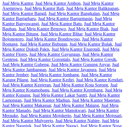
Jual Meja Kantor
,
Jual Meja Kantor Ambon
,
Jual Meja Kantor
Asemrowo
,
Jual Meja Kantor Bali
,
Jual Meja Kantor Balikpapan
,
Jual Meja Kantor Bangil
,
Jual Meja Kantor Bangkalan
,
Jual Meja
Kantor Banjarbaru
,
Jual Meja Kantor Banjarmasin
,
Jual Meja
Kantor Banyuwangi
,
Jual Meja Kantor Batu
,
Jual Meja Kantor
Baubau
,
Jual Meja Kantor Benowo
,
Jual Meja Kantor Biak
,
Jual
Meja Kantor Bitung
,
Jual Meja Kantor Blitar
,
Jual Meja Kantor
Bojonegoro
,
Jual Meja Kantor Bondowoso
,
Jual Meja Kantor
Bontang
,
Jual Meja Kantor Bubutan
,
Jual Meja Kantor Bulak
,
Jual
Meja Kantor Dukuh Pakis
,
Jual Meja Kantor Enarotali
,
Jual Meja
Kantor Flores
,
Jual Meja Kantor Gayungan
,
Jual Meja Kantor
Genteng
,
Jual Meja Kantor Gorontalo
,
Jual Meja Kantor Gresik
,
Jual Meja Kantor Gubeng
,
Jual Meja Kantor Gunung Anyar
,
Jual
Meja Kantor Jambangan
,
Jual Meja Kantor Jayapura
,
Jual Meja
Kantor Jember
,
Jual Meja Kantor Jombang
,
Jual Meja Kantor
Karang Pilang
,
Jual Meja Kantor Kediri
,
Jual Meja Kantor Kendari
,
Jual Meja Kantor Kenjeran
,
Jual Meja Kantor Kota Sorong
,
Jual
Meja Kantor Kotamobagu
,
Jual Meja Kantor Krembang
,
Jual Meja
Kantor Kupang
,
Jual Meja Kantor Lakar Santri
,
Jual Meja Kantor
Lamongan
,
Jual Meja Kantor Madiun
,
Jual Meja Kantor Magetan
,
Jual Meja Kantor Makassar
,
Jual Meja Kantor Malang
,
Jual Meja
Kantor Manado
,
Jual Meja Kantor Manokwari
,
Jual Meja Kantor
Merauke
,
Jual Meja Kantor Mojokerto
,
Jual Meja Kantor Mojosari
,
Jual Meja Kantor Mulyorejo
,
Jual Meja Kantor Nabire
,
Jual Meja
Kantor Nganjuk
,
Jual Meja Kantor Ngawi
,
Jual Meja Kantor Nusa