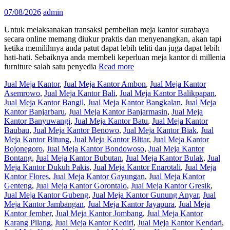
07/08/2026
admin
Untuk melaksanakan transaksi pembelian meja kantor surabaya
secara online memang diukur praktis dan menyenangkan, akan tapi
ketika memilihnya anda patut dapat lebih teliti dan juga dapat lebih
hati-hati. Sebaiknya anda membeli keperluan meja kantor di millenia
furniture salah satu penyedia
Read more
Jual Meja Kantor
,
Jual Meja Kantor Ambon
,
Jual Meja Kantor
Asemrowo
,
Jual Meja Kantor Bali
,
Jual Meja Kantor Balikpapan
,
Jual Meja Kantor Bangil
,
Jual Meja Kantor Bangkalan
,
Jual Meja
Kantor Banjarbaru
,
Jual Meja Kantor Banjarmasin
,
Jual Meja
Kantor Banyuwangi
,
Jual Meja Kantor Batu
,
Jual Meja Kantor
Baubau
,
Jual Meja Kantor Benowo
,
Jual Meja Kantor Biak
,
Jual
Meja Kantor Bitung
,
Jual Meja Kantor Blitar
,
Jual Meja Kantor
Bojonegoro
,
Jual Meja Kantor Bondowoso
,
Jual Meja Kantor
Bontang
,
Jual Meja Kantor Bubutan
,
Jual Meja Kantor Bulak
,
Jual
Meja Kantor Dukuh Pakis
,
Jual Meja Kantor Enarotali
,
Jual Meja
Kantor Flores
,
Jual Meja Kantor Gayungan
,
Jual Meja Kantor
Genteng
,
Jual Meja Kantor Gorontalo
,
Jual Meja Kantor Gresik
,
Jual Meja Kantor Gubeng
,
Jual Meja Kantor Gunung Anyar
,
Jual
Meja Kantor Jambangan
,
Jual Meja Kantor Jayapura
,
Jual Meja
Kantor Jember
,
Jual Meja Kantor Jombang
,
Jual Meja Kantor
Karang Pilang
,
Jual Meja Kantor Kediri
,
Jual Meja Kantor Kendari
,