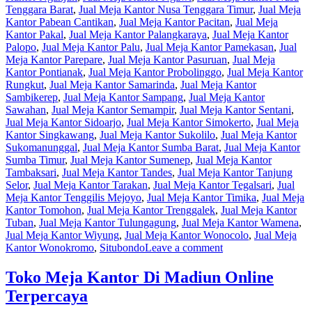
Tenggara Barat
,
Jual Meja Kantor Nusa Tenggara Timur
,
Jual Meja
Kantor Pabean Cantikan
,
Jual Meja Kantor Pacitan
,
Jual Meja
Kantor Pakal
,
Jual Meja Kantor Palangkaraya
,
Jual Meja Kantor
Palopo
,
Jual Meja Kantor Palu
,
Jual Meja Kantor Pamekasan
,
Jual
Meja Kantor Parepare
,
Jual Meja Kantor Pasuruan
,
Jual Meja
Kantor Pontianak
,
Jual Meja Kantor Probolinggo
,
Jual Meja Kantor
Rungkut
,
Jual Meja Kantor Samarinda
,
Jual Meja Kantor
Sambikerep
,
Jual Meja Kantor Sampang
,
Jual Meja Kantor
Sawahan
,
Jual Meja Kantor Semampir
,
Jual Meja Kantor Sentani
,
Jual Meja Kantor Sidoarjo
,
Jual Meja Kantor Simokerto
,
Jual Meja
Kantor Singkawang
,
Jual Meja Kantor Sukolilo
,
Jual Meja Kantor
Sukomanunggal
,
Jual Meja Kantor Sumba Barat
,
Jual Meja Kantor
Sumba Timur
,
Jual Meja Kantor Sumenep
,
Jual Meja Kantor
Tambaksari
,
Jual Meja Kantor Tandes
,
Jual Meja Kantor Tanjung
Selor
,
Jual Meja Kantor Tarakan
,
Jual Meja Kantor Tegalsari
,
Jual
Meja Kantor Tenggilis Mejoyo
,
Jual Meja Kantor Timika
,
Jual Meja
Kantor Tomohon
,
Jual Meja Kantor Trenggalek
,
Jual Meja Kantor
Tuban
,
Jual Meja Kantor Tulungagung
,
Jual Meja Kantor Wamena
,
Jual Meja Kantor Wiyung
,
Jual Meja Kantor Wonocolo
,
Jual Meja
Kantor Wonokromo
,
Situbondo
Leave a comment
Toko Meja Kantor Di Madiun Online
Terpercaya