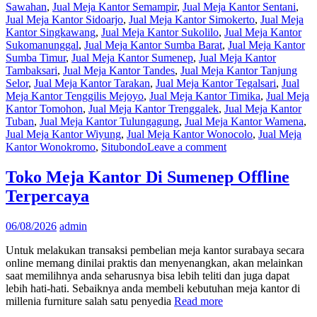
Sawahan
,
Jual Meja Kantor Semampir
,
Jual Meja Kantor Sentani
,
Jual Meja Kantor Sidoarjo
,
Jual Meja Kantor Simokerto
,
Jual Meja
Kantor Singkawang
,
Jual Meja Kantor Sukolilo
,
Jual Meja Kantor
Sukomanunggal
,
Jual Meja Kantor Sumba Barat
,
Jual Meja Kantor
Sumba Timur
,
Jual Meja Kantor Sumenep
,
Jual Meja Kantor
Tambaksari
,
Jual Meja Kantor Tandes
,
Jual Meja Kantor Tanjung
Selor
,
Jual Meja Kantor Tarakan
,
Jual Meja Kantor Tegalsari
,
Jual
Meja Kantor Tenggilis Mejoyo
,
Jual Meja Kantor Timika
,
Jual Meja
Kantor Tomohon
,
Jual Meja Kantor Trenggalek
,
Jual Meja Kantor
Tuban
,
Jual Meja Kantor Tulungagung
,
Jual Meja Kantor Wamena
,
Jual Meja Kantor Wiyung
,
Jual Meja Kantor Wonocolo
,
Jual Meja
Kantor Wonokromo
,
Situbondo
Leave a comment
Toko Meja Kantor Di Sumenep Offline
Terpercaya
06/08/2026
admin
Untuk melakukan transaksi pembelian meja kantor surabaya secara
online memang dinilai praktis dan menyenangkan, akan melainkan
saat memilihnya anda seharusnya bisa lebih teliti dan juga dapat
lebih hati-hati. Sebaiknya anda membeli kebutuhan meja kantor di
millenia furniture salah satu penyedia
Read more