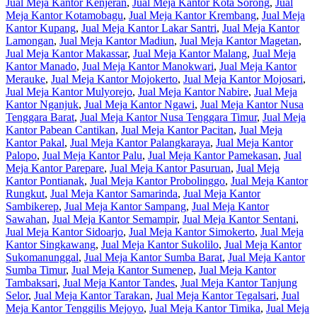
Jual Meja Kantor Kenjeran
,
Jual Meja Kantor Kota Sorong
,
Jual
Meja Kantor Kotamobagu
,
Jual Meja Kantor Krembang
,
Jual Meja
Kantor Kupang
,
Jual Meja Kantor Lakar Santri
,
Jual Meja Kantor
Lamongan
,
Jual Meja Kantor Madiun
,
Jual Meja Kantor Magetan
,
Jual Meja Kantor Makassar
,
Jual Meja Kantor Malang
,
Jual Meja
Kantor Manado
,
Jual Meja Kantor Manokwari
,
Jual Meja Kantor
Merauke
,
Jual Meja Kantor Mojokerto
,
Jual Meja Kantor Mojosari
,
Jual Meja Kantor Mulyorejo
,
Jual Meja Kantor Nabire
,
Jual Meja
Kantor Nganjuk
,
Jual Meja Kantor Ngawi
,
Jual Meja Kantor Nusa
Tenggara Barat
,
Jual Meja Kantor Nusa Tenggara Timur
,
Jual Meja
Kantor Pabean Cantikan
,
Jual Meja Kantor Pacitan
,
Jual Meja
Kantor Pakal
,
Jual Meja Kantor Palangkaraya
,
Jual Meja Kantor
Palopo
,
Jual Meja Kantor Palu
,
Jual Meja Kantor Pamekasan
,
Jual
Meja Kantor Parepare
,
Jual Meja Kantor Pasuruan
,
Jual Meja
Kantor Pontianak
,
Jual Meja Kantor Probolinggo
,
Jual Meja Kantor
Rungkut
,
Jual Meja Kantor Samarinda
,
Jual Meja Kantor
Sambikerep
,
Jual Meja Kantor Sampang
,
Jual Meja Kantor
Sawahan
,
Jual Meja Kantor Semampir
,
Jual Meja Kantor Sentani
,
Jual Meja Kantor Sidoarjo
,
Jual Meja Kantor Simokerto
,
Jual Meja
Kantor Singkawang
,
Jual Meja Kantor Sukolilo
,
Jual Meja Kantor
Sukomanunggal
,
Jual Meja Kantor Sumba Barat
,
Jual Meja Kantor
Sumba Timur
,
Jual Meja Kantor Sumenep
,
Jual Meja Kantor
Tambaksari
,
Jual Meja Kantor Tandes
,
Jual Meja Kantor Tanjung
Selor
,
Jual Meja Kantor Tarakan
,
Jual Meja Kantor Tegalsari
,
Jual
Meja Kantor Tenggilis Mejoyo
,
Jual Meja Kantor Timika
,
Jual Meja