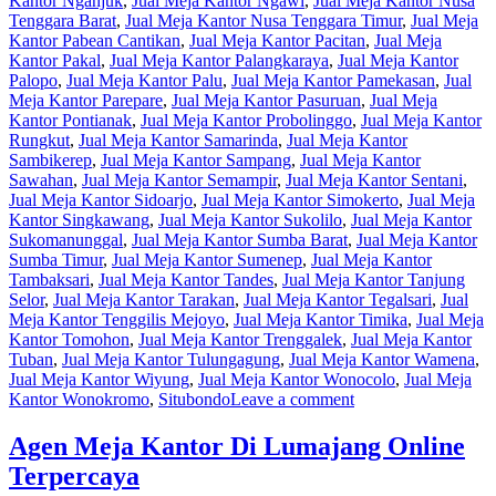
Kantor Nganjuk
,
Jual Meja Kantor Ngawi
,
Jual Meja Kantor Nusa
Tenggara Barat
,
Jual Meja Kantor Nusa Tenggara Timur
,
Jual Meja
Kantor Pabean Cantikan
,
Jual Meja Kantor Pacitan
,
Jual Meja
Kantor Pakal
,
Jual Meja Kantor Palangkaraya
,
Jual Meja Kantor
Palopo
,
Jual Meja Kantor Palu
,
Jual Meja Kantor Pamekasan
,
Jual
Meja Kantor Parepare
,
Jual Meja Kantor Pasuruan
,
Jual Meja
Kantor Pontianak
,
Jual Meja Kantor Probolinggo
,
Jual Meja Kantor
Rungkut
,
Jual Meja Kantor Samarinda
,
Jual Meja Kantor
Sambikerep
,
Jual Meja Kantor Sampang
,
Jual Meja Kantor
Sawahan
,
Jual Meja Kantor Semampir
,
Jual Meja Kantor Sentani
,
Jual Meja Kantor Sidoarjo
,
Jual Meja Kantor Simokerto
,
Jual Meja
Kantor Singkawang
,
Jual Meja Kantor Sukolilo
,
Jual Meja Kantor
Sukomanunggal
,
Jual Meja Kantor Sumba Barat
,
Jual Meja Kantor
Sumba Timur
,
Jual Meja Kantor Sumenep
,
Jual Meja Kantor
Tambaksari
,
Jual Meja Kantor Tandes
,
Jual Meja Kantor Tanjung
Selor
,
Jual Meja Kantor Tarakan
,
Jual Meja Kantor Tegalsari
,
Jual
Meja Kantor Tenggilis Mejoyo
,
Jual Meja Kantor Timika
,
Jual Meja
Kantor Tomohon
,
Jual Meja Kantor Trenggalek
,
Jual Meja Kantor
Tuban
,
Jual Meja Kantor Tulungagung
,
Jual Meja Kantor Wamena
,
Jual Meja Kantor Wiyung
,
Jual Meja Kantor Wonocolo
,
Jual Meja
Kantor Wonokromo
,
Situbondo
Leave a comment
Agen Meja Kantor Di Lumajang Online
Terpercaya