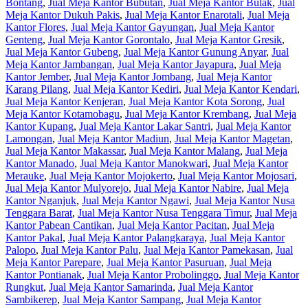
Bontang
,
Jual Meja Kantor Bubutan
,
Jual Meja Kantor Bulak
,
Jual
Meja Kantor Dukuh Pakis
,
Jual Meja Kantor Enarotali
,
Jual Meja
Kantor Flores
,
Jual Meja Kantor Gayungan
,
Jual Meja Kantor
Genteng
,
Jual Meja Kantor Gorontalo
,
Jual Meja Kantor Gresik
,
Jual Meja Kantor Gubeng
,
Jual Meja Kantor Gunung Anyar
,
Jual
Meja Kantor Jambangan
,
Jual Meja Kantor Jayapura
,
Jual Meja
Kantor Jember
,
Jual Meja Kantor Jombang
,
Jual Meja Kantor
Karang Pilang
,
Jual Meja Kantor Kediri
,
Jual Meja Kantor Kendari
,
Jual Meja Kantor Kenjeran
,
Jual Meja Kantor Kota Sorong
,
Jual
Meja Kantor Kotamobagu
,
Jual Meja Kantor Krembang
,
Jual Meja
Kantor Kupang
,
Jual Meja Kantor Lakar Santri
,
Jual Meja Kantor
Lamongan
,
Jual Meja Kantor Madiun
,
Jual Meja Kantor Magetan
,
Jual Meja Kantor Makassar
,
Jual Meja Kantor Malang
,
Jual Meja
Kantor Manado
,
Jual Meja Kantor Manokwari
,
Jual Meja Kantor
Merauke
,
Jual Meja Kantor Mojokerto
,
Jual Meja Kantor Mojosari
,
Jual Meja Kantor Mulyorejo
,
Jual Meja Kantor Nabire
,
Jual Meja
Kantor Nganjuk
,
Jual Meja Kantor Ngawi
,
Jual Meja Kantor Nusa
Tenggara Barat
,
Jual Meja Kantor Nusa Tenggara Timur
,
Jual Meja
Kantor Pabean Cantikan
,
Jual Meja Kantor Pacitan
,
Jual Meja
Kantor Pakal
,
Jual Meja Kantor Palangkaraya
,
Jual Meja Kantor
Palopo
,
Jual Meja Kantor Palu
,
Jual Meja Kantor Pamekasan
,
Jual
Meja Kantor Parepare
,
Jual Meja Kantor Pasuruan
,
Jual Meja
Kantor Pontianak
,
Jual Meja Kantor Probolinggo
,
Jual Meja Kantor
Rungkut
,
Jual Meja Kantor Samarinda
,
Jual Meja Kantor
Sambikerep
,
Jual Meja Kantor Sampang
,
Jual Meja Kantor