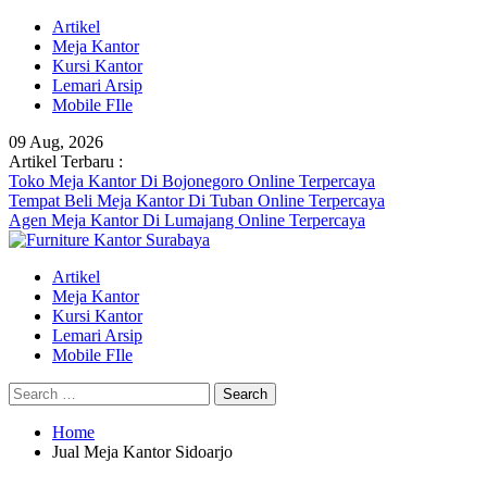
Skip
Artikel
to
Meja Kantor
content
Kursi Kantor
Lemari Arsip
Mobile FIle
09 Aug, 2026
Artikel Terbaru :
Toko Meja Kantor Di Bojonegoro Online Terpercaya
Tempat Beli Meja Kantor Di Tuban Online Terpercaya
Agen Meja Kantor Di Lumajang Online Terpercaya
Artikel
Meja Kantor
Kursi Kantor
Lemari Arsip
Mobile FIle
Search
for:
Home
Jual Meja Kantor Sidoarjo