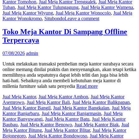
Kantor Tomohon
,
Jual Meja Kantor Trenggalek
,
Jual Meja Kantor
Tuban
,
Jual Meja Kantor Tulungagung
,
Jual Meja Kantor Wamena
,
Jual Meja Kantor Wiyung
,
Jual Meja Kantor Wonocolo
,
Jual Meja
Kantor Wonokromo
,
Situbondo
Leave a comment
Toko Meja Kantor Di Sampang Offline
Terpercaya
07/08/2026
admin
Untuk melakukan transaksi pembelian meja kantor surabaya secara
online memang dinilai praktis dan menyenangkan, akan tetapi ketika
memilihnya anda sepatutnya dapat lebih teliti dan juga bisa lebih
hati-hati. Sebaiknya anda membeli kebutuhan meja kantor di
millenia furniture salah satu penyedia
Read more
Jual Meja Kantor
,
Jual Meja Kantor Ambon
,
Jual Meja Kantor
Asemrowo
,
Jual Meja Kantor Bali
,
Jual Meja Kantor Balikpapan
,
Jual Meja Kantor Bangil
,
Jual Meja Kantor Bangkalan
,
Jual Meja
Kantor Banjarbaru
,
Jual Meja Kantor Banjarmasin
,
Jual Meja
Kantor Banyuwangi
,
Jual Meja Kantor Batu
,
Jual Meja Kantor
Baubau
,
Jual Meja Kantor Benowo
,
Jual Meja Kantor Biak
,
Jual
Meja Kantor Bitung
,
Jual Meja Kantor Blitar
,
Jual Meja Kantor
Bojonegoro
,
Jual Meja Kantor Bondowoso
,
Jual Meja Kantor