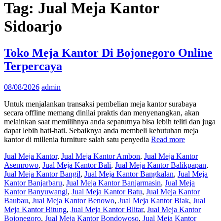
Tag:
Jual Meja Kantor
Sidoarjo
Toko Meja Kantor Di Bojonegoro Online
Terpercaya
08/08/2026
admin
Untuk menjalankan transaksi pembelian meja kantor surabaya
secara offline memang dinilai praktis dan menyenangkan, akan
melainkan saat memilihnya anda sepatutnya bisa lebih teliti dan juga
dapat lebih hati-hati. Sebaiknya anda membeli kebutuhan meja
kantor di millenia furniture salah satu penyedia
Read more
Jual Meja Kantor
,
Jual Meja Kantor Ambon
,
Jual Meja Kantor
Asemrowo
,
Jual Meja Kantor Bali
,
Jual Meja Kantor Balikpapan
,
Jual Meja Kantor Bangil
,
Jual Meja Kantor Bangkalan
,
Jual Meja
Kantor Banjarbaru
,
Jual Meja Kantor Banjarmasin
,
Jual Meja
Kantor Banyuwangi
,
Jual Meja Kantor Batu
,
Jual Meja Kantor
Baubau
,
Jual Meja Kantor Benowo
,
Jual Meja Kantor Biak
,
Jual
Meja Kantor Bitung
,
Jual Meja Kantor Blitar
,
Jual Meja Kantor
Bojonegoro
,
Jual Meja Kantor Bondowoso
,
Jual Meja Kantor