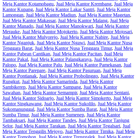
Meja Kantor Kotamobagu
,
Jual Meja Kantor Krembang
,
Jual Meja
Kantor Kupang
,
Jual Meja Kantor Lakar Santri
,
Jual Meja Kantor
Lamongan
,
Jual Meja Kantor Madiun
,
Jual Meja Kantor Magetan
,
Jual Meja Kantor Makassar
,
Jual Meja Kantor Malang
,
Jual Meja
Kantor Manado
,
Jual Meja Kantor Manokwari
,
Jual Meja Kantor
Merauke
,
Jual Meja Kantor Mojokerto
,
Jual Meja Kantor Mojosari
,
Jual Meja Kantor Mulyorejo
,
Jual Meja Kantor Nabire
,
Jual Meja
Kantor Nganjuk
,
Jual Meja Kantor Ngawi
,
Jual Meja Kantor Nusa
Tenggara Barat
,
Jual Meja Kantor Nusa Tenggara Timur
,
Jual Meja
Kantor Pabean Cantikan
,
Jual Meja Kantor Pacitan
,
Jual Meja
Kantor Pakal
,
Jual Meja Kantor Palangkaraya
,
Jual Meja Kantor
Palopo
,
Jual Meja Kantor Palu
,
Jual Meja Kantor Pamekasan
,
Jual
Meja Kantor Parepare
,
Jual Meja Kantor Pasuruan
,
Jual Meja
Kantor Pontianak
,
Jual Meja Kantor Probolinggo
,
Jual Meja Kantor
Rungkut
,
Jual Meja Kantor Samarinda
,
Jual Meja Kantor
Sambikerep
,
Jual Meja Kantor Sampang
,
Jual Meja Kantor
Sawahan
,
Jual Meja Kantor Semampir
,
Jual Meja Kantor Sentani
,
Jual Meja Kantor Sidoarjo
,
Jual Meja Kantor Simokerto
,
Jual Meja
Kantor Singkawang
,
Jual Meja Kantor Sukolilo
,
Jual Meja Kantor
Sukomanunggal
,
Jual Meja Kantor Sumba Barat
,
Jual Meja Kantor
Sumba Timur
,
Jual Meja Kantor Sumenep
,
Jual Meja Kantor
Tambaksari
,
Jual Meja Kantor Tandes
,
Jual Meja Kantor Tanjung
Selor
,
Jual Meja Kantor Tarakan
,
Jual Meja Kantor Tegalsari
,
Jual
Meja Kantor Tenggilis Mejoyo
,
Jual Meja Kantor Timika
,
Jual Meja
Kantor Tomohon
,
Jual Meja Kantor Trenggalek
,
Jual Meja Kantor