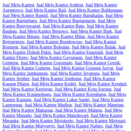
Jual Meja Kantor
,
Jual Meja Kantor Ambon
,
Jual Meja Kantor
Asemrowo
,
Jual Meja Kantor Bali
,
Jual Meja Kantor Balikpapan
,
Jual Meja Kantor Bangil
,
Jual Meja Kantor Bangkalan
,
Jual Meja
Kantor Banjarbaru
,
Jual Meja Kantor Banjarmasin
,
Jual Meja
Kantor Banyuwangi
,
Jual Meja Kantor Batu
,
Jual Meja Kantor
Baubau
,
Jual Meja Kantor Benowo
,
Jual Meja Kantor Biak
,
Jual
Meja Kantor Bitung
,
Jual Meja Kantor Blitar
,
Jual Meja Kantor
Bojonegoro
,
Jual Meja Kantor Bondowoso
,
Jual Meja Kantor
Bontang
,
Jual Meja Kantor Bubutan
,
Jual Meja Kantor Bulak
,
Jual
Meja Kantor Dukuh Pakis
,
Jual Meja Kantor Enarotali
,
Jual Meja
Kantor Flores
,
Jual Meja Kantor Gayungan
,
Jual Meja Kantor
Genteng
,
Jual Meja Kantor Gorontalo
,
Jual Meja Kantor Gresik
,
Jual Meja Kantor Gubeng
,
Jual Meja Kantor Gunung Anyar
,
Jual
Meja Kantor Jambangan
,
Jual Meja Kantor Jayapura
,
Jual Meja
Kantor Jember
,
Jual Meja Kantor Jombang
,
Jual Meja Kantor
Karang Pilang
,
Jual Meja Kantor Kediri
,
Jual Meja Kantor Kendari
,
Jual Meja Kantor Kenjeran
,
Jual Meja Kantor Kota Sorong
,
Jual
Meja Kantor Kotamobagu
,
Jual Meja Kantor Krembang
,
Jual Meja
Kantor Kupang
,
Jual Meja Kantor Lakar Santri
,
Jual Meja Kantor
Lamongan
,
Jual Meja Kantor Madiun
,
Jual Meja Kantor Magetan
,
Jual Meja Kantor Makassar
,
Jual Meja Kantor Malang
,
Jual Meja
Kantor Manado
,
Jual Meja Kantor Manokwari
,
Jual Meja Kantor
Merauke
,
Jual Meja Kantor Mojokerto
,
Jual Meja Kantor Mojosari
,
Jual Meja Kantor Mulyorejo
,
Jual Meja Kantor Nabire
,
Jual Meja