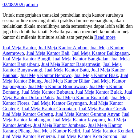
02/08/2026
admin
Untuk mengerjakan transaksi pembelian meja kantor surabaya
secara online memang dinilai praktis dan menyenangkan, akan
melainkan dikala memilihnya anda semestinya dapat lebih teliti dan
juga bisa lebih hati-hati. Sebaiknya anda membeli kebutuhan meja
kantor di millenia furniture salah satu penyedia
Read more
Jual Meja Kantor
,
Jual Meja Kantor Ambon
,
Jual Meja Kantor
Asemrowo
,
Jual Meja Kantor Bali
,
Jual Meja Kantor Balikpapan
,
Jual Meja Kantor Bangil
,
Jual Meja Kantor Bangkalan
,
Jual Meja
Kantor Banjarbaru
,
Jual Meja Kantor Banjarmasin
,
Jual Meja
Kantor Banyuwangi
,
Jual Meja Kantor Batu
,
Jual Meja Kantor
Baubau
,
Jual Meja Kantor Benowo
,
Jual Meja Kantor Biak
,
Jual
Meja Kantor Bitung
,
Jual Meja Kantor Blitar
,
Jual Meja Kantor
Bojonegoro
,
Jual Meja Kantor Bondowoso
,
Jual Meja Kantor
Bontang
,
Jual Meja Kantor Bubutan
,
Jual Meja Kantor Bulak
,
Jual
Meja Kantor Dukuh Pakis
,
Jual Meja Kantor Enarotali
,
Jual Meja
Kantor Flores
,
Jual Meja Kantor Gayungan
,
Jual Meja Kantor
Genteng
,
Jual Meja Kantor Gorontalo
,
Jual Meja Kantor Gresik
,
Jual Meja Kantor Gubeng
,
Jual Meja Kantor Gunung Anyar
,
Jual
Meja Kantor Jambangan
,
Jual Meja Kantor Jayapura
,
Jual Meja
Kantor Jember
,
Jual Meja Kantor Jombang
,
Jual Meja Kantor
Karang Pilang
,
Jual Meja Kantor Kediri
,
Jual Meja Kantor Kendari
,
Jual Meja Kantor Kenjeran
,
Jual Meja Kantor Kota Sorong
,
Jual