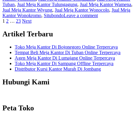
Tuban
,
Jual Meja Kantor Tulungagung
,
Jual Meja Kantor Wamena
,
Jual Meja Kantor Wiyung
,
Jual Meja Kantor Wonocolo
,
Jual Meja
Kantor Wonokromo
,
Situbondo
Leave a comment
Posts
1
2
…
23
Next
navigation
Artikel Terbaru
Toko Meja Kantor Di Bojonegoro Online Terpercaya
Tempat Beli Meja Kantor Di Tuban Online Terpercaya
Agen Meja Kantor Di Lumajang Online Terpercaya
Toko Meja Kantor Di Sampang Offline Terpercaya
Distributor Kursi Kantor Murah Di Jombang
Hubungi Kami
Peta Toko