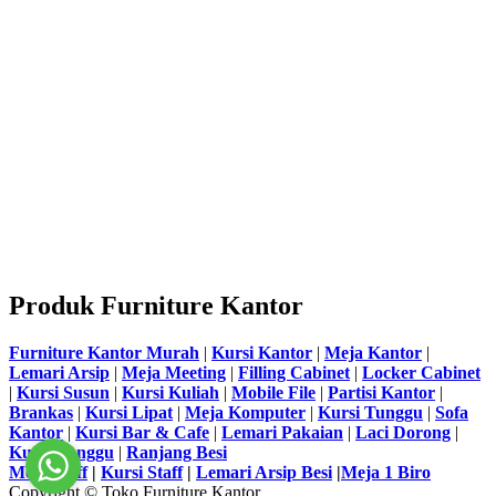
Produk Furniture Kantor
Furniture Kantor Murah
|
Kursi Kantor
|
Meja Kantor
|
Lemari Arsip
|
Meja Meeting
|
Filling Cabinet
|
Locker Cabinet
|
Kursi Susun
|
Kursi Kuliah
|
Mobile File
|
Partisi Kantor
|
Brankas
|
Kursi Lipat
|
Meja Komputer
|
Kursi Tunggu
|
Sofa
Kantor
|
Kursi Bar & Cafe
|
Lemari Pakaian
|
Laci Dorong
|
Kursi Tunggu
|
Ranjang Besi
Meja Staff
|
Kursi Staff
|
Lemari Arsip Besi
|
Meja 1 Biro
Copyright © Toko Furniture Kantor