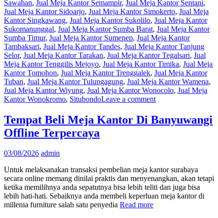
Sawahan
,
Jual Meja Kantor Semampir
,
Jual Meja Kantor Sentani
,
Jual Meja Kantor Sidoarjo
,
Jual Meja Kantor Simokerto
,
Jual Meja
Kantor Singkawang
,
Jual Meja Kantor Sukolilo
,
Jual Meja Kantor
Sukomanunggal
,
Jual Meja Kantor Sumba Barat
,
Jual Meja Kantor
Sumba Timur
,
Jual Meja Kantor Sumenep
,
Jual Meja Kantor
Tambaksari
,
Jual Meja Kantor Tandes
,
Jual Meja Kantor Tanjung
Selor
,
Jual Meja Kantor Tarakan
,
Jual Meja Kantor Tegalsari
,
Jual
Meja Kantor Tenggilis Mejoyo
,
Jual Meja Kantor Timika
,
Jual Meja
Kantor Tomohon
,
Jual Meja Kantor Trenggalek
,
Jual Meja Kantor
Tuban
,
Jual Meja Kantor Tulungagung
,
Jual Meja Kantor Wamena
,
Jual Meja Kantor Wiyung
,
Jual Meja Kantor Wonocolo
,
Jual Meja
Kantor Wonokromo
,
Situbondo
Leave a comment
Tempat Beli Meja Kantor Di Banyuwangi
Offline Terpercaya
03/08/2026
admin
Untuk melaksanakan transaksi pembelian meja kantor surabaya
secara online memang dinilai praktis dan menyenangkan, akan tetapi
ketika memilihnya anda sepatutnya bisa lebih teliti dan juga bisa
lebih hati-hati. Sebaiknya anda membeli keperluan meja kantor di
millenia furniture salah satu penyedia
Read more