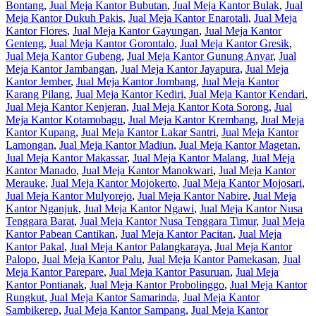
Bontang
,
Jual Meja Kantor Bubutan
,
Jual Meja Kantor Bulak
,
Jual
Meja Kantor Dukuh Pakis
,
Jual Meja Kantor Enarotali
,
Jual Meja
Kantor Flores
,
Jual Meja Kantor Gayungan
,
Jual Meja Kantor
Genteng
,
Jual Meja Kantor Gorontalo
,
Jual Meja Kantor Gresik
,
Jual Meja Kantor Gubeng
,
Jual Meja Kantor Gunung Anyar
,
Jual
Meja Kantor Jambangan
,
Jual Meja Kantor Jayapura
,
Jual Meja
Kantor Jember
,
Jual Meja Kantor Jombang
,
Jual Meja Kantor
Karang Pilang
,
Jual Meja Kantor Kediri
,
Jual Meja Kantor Kendari
,
Jual Meja Kantor Kenjeran
,
Jual Meja Kantor Kota Sorong
,
Jual
Meja Kantor Kotamobagu
,
Jual Meja Kantor Krembang
,
Jual Meja
Kantor Kupang
,
Jual Meja Kantor Lakar Santri
,
Jual Meja Kantor
Lamongan
,
Jual Meja Kantor Madiun
,
Jual Meja Kantor Magetan
,
Jual Meja Kantor Makassar
,
Jual Meja Kantor Malang
,
Jual Meja
Kantor Manado
,
Jual Meja Kantor Manokwari
,
Jual Meja Kantor
Merauke
,
Jual Meja Kantor Mojokerto
,
Jual Meja Kantor Mojosari
,
Jual Meja Kantor Mulyorejo
,
Jual Meja Kantor Nabire
,
Jual Meja
Kantor Nganjuk
,
Jual Meja Kantor Ngawi
,
Jual Meja Kantor Nusa
Tenggara Barat
,
Jual Meja Kantor Nusa Tenggara Timur
,
Jual Meja
Kantor Pabean Cantikan
,
Jual Meja Kantor Pacitan
,
Jual Meja
Kantor Pakal
,
Jual Meja Kantor Palangkaraya
,
Jual Meja Kantor
Palopo
,
Jual Meja Kantor Palu
,
Jual Meja Kantor Pamekasan
,
Jual
Meja Kantor Parepare
,
Jual Meja Kantor Pasuruan
,
Jual Meja
Kantor Pontianak
,
Jual Meja Kantor Probolinggo
,
Jual Meja Kantor
Rungkut
,
Jual Meja Kantor Samarinda
,
Jual Meja Kantor
Sambikerep
,
Jual Meja Kantor Sampang
,
Jual Meja Kantor