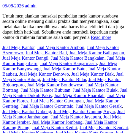
05/08/2026
admin
Untuk menjalankan transaksi pembelian meja kantor surabaya
secara online memang dinilai praktis dan menyenangkan, akan
melainkan ketika memilihnya anda harus bisa lebih teliti dan juga
dapat lebih hati-hati. Sebaiknya anda membeli keperluan meja
kantor di millenia furniture salah satu penyedia
Read more
Jual Meja Kantor
,
Jual Meja Kantor Ambon
,
Jual Meja Kantor
Asemrowo
,
Jual Meja Kantor Bali
,
Jual Meja Kantor Balikpapan
,
Jual Meja Kantor Bangil
,
Jual Meja Kantor Bangkalan
,
Jual Meja
Kantor Banjarbaru
,
Jual Meja Kantor Banjarmasin
,
Jual Meja
Kantor Banyuwangi
,
Jual Meja Kantor Batu
,
Jual Meja Kantor
Baubau
,
Jual Meja Kantor Benowo
,
Jual Meja Kantor Biak
,
Jual
Meja Kantor Bitung
,
Jual Meja Kantor Blitar
,
Jual Meja Kantor
Bojonegoro
,
Jual Meja Kantor Bondowoso
,
Jual Meja Kantor
Bontang
,
Jual Meja Kantor Bubutan
,
Jual Meja Kantor Bulak
,
Jual
Meja Kantor Dukuh Pakis
,
Jual Meja Kantor Enarotali
,
Jual Meja
Kantor Flores
,
Jual Meja Kantor Gayungan
,
Jual Meja Kantor
Genteng
,
Jual Meja Kantor Gorontalo
,
Jual Meja Kantor Gresik
,
Jual Meja Kantor Gubeng
,
Jual Meja Kantor Gunung Anyar
,
Jual
Meja Kantor Jambangan
,
Jual Meja Kantor Jayapura
,
Jual Meja
Kantor Jember
,
Jual Meja Kantor Jombang
,
Jual Meja Kantor
Karang Pilang
,
Jual Meja Kantor Kediri
,
Jual Meja Kantor Kendari
,
Jual Meja Kantor Kenjeran
,
Jual Meja Kantor Kota Sorong
,
Jual