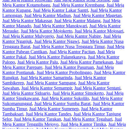
Meja Kantor Kotamobagu
,
Jual Meja Kantor Krembang
,
Jual Meja
Kantor Kupang
,
Jual Meja Kantor Lakar Santri
,
Jual Meja Kantor
Lamongan
,
Jual Meja Kantor Madiun
,
Jual Meja Kantor Magetan
,
Jual Meja Kantor Makassar
,
Jual Meja Kantor Malang
,
Jual Meja
Kantor Manado
,
Jual Meja Kantor Manokwari
,
Jual Meja Kantor
Merauke
,
Jual Meja Kantor Mojokerto
,
Jual Meja Kantor Mojosari
,
Jual Meja Kantor Mulyorejo
,
Jual Meja Kantor Nabire
,
Jual Meja
Kantor Nganjuk
,
Jual Meja Kantor Ngawi
,
Jual Meja Kantor Nusa
Tenggara Barat
,
Jual Meja Kantor Nusa Tenggara Timur
,
Jual Meja
Kantor Pabean Cantikan
,
Jual Meja Kantor Pacitan
,
Jual Meja
Kantor Pakal
,
Jual Meja Kantor Palangkaraya
,
Jual Meja Kantor
Palopo
,
Jual Meja Kantor Palu
,
Jual Meja Kantor Pamekasan
,
Jual
Meja Kantor Parepare
,
Jual Meja Kantor Pasuruan
,
Jual Meja
Kantor Pontianak
,
Jual Meja Kantor Probolinggo
,
Jual Meja Kantor
Rungkut
,
Jual Meja Kantor Samarinda
,
Jual Meja Kantor
Sambikerep
,
Jual Meja Kantor Sampang
,
Jual Meja Kantor
Sawahan
,
Jual Meja Kantor Semampir
,
Jual Meja Kantor Sentani
,
Jual Meja Kantor Sidoarjo
,
Jual Meja Kantor Simokerto
,
Jual Meja
Kantor Singkawang
,
Jual Meja Kantor Sukolilo
,
Jual Meja Kantor
Sukomanunggal
,
Jual Meja Kantor Sumba Barat
,
Jual Meja Kantor
Sumba Timur
,
Jual Meja Kantor Sumenep
,
Jual Meja Kantor
Tambaksari
,
Jual Meja Kantor Tandes
,
Jual Meja Kantor Tanjung
Selor
,
Jual Meja Kantor Tarakan
,
Jual Meja Kantor Tegalsari
,
Jual
Meja Kantor Tenggilis Mejoyo
,
Jual Meja Kantor Timika
,
Jual Meja