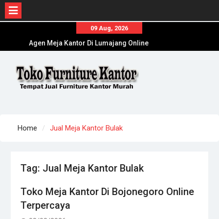
Skip
09 Aug, 2026
to
Agen Meja Kantor Di Lumajang Online
content
Terpercaya
Toko Meja Kantor Di Bojonegoro Online
Terpercaya
Tempat Beli Meja Kantor Di Tuban Online
Terpercaya
Home
Jual Meja Kantor Bulak
Tag:
Jual Meja Kantor Bulak
Toko Meja Kantor Di Bojonegoro Online
Terpercaya