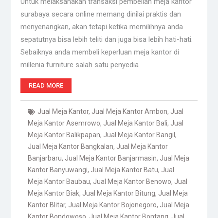
Untuk melaksanakan transaksi pembelian meja kantor
surabaya secara online memang dinilai praktis dan
menyenangkan, akan tetapi ketika memilihnya anda
sepatutnya bisa lebih teliti dan juga bisa lebih hati-hati.
Sebaiknya anda membeli keperluan meja kantor di
millenia furniture salah satu penyedia
READ MORE
Jual Meja Kantor
,
Jual Meja Kantor Ambon
,
Jual
Meja Kantor Asemrowo
,
Jual Meja Kantor Bali
,
Jual
Meja Kantor Balikpapan
,
Jual Meja Kantor Bangil
,
Jual Meja Kantor Bangkalan
,
Jual Meja Kantor
Banjarbaru
,
Jual Meja Kantor Banjarmasin
,
Jual Meja
Kantor Banyuwangi
,
Jual Meja Kantor Batu
,
Jual
Meja Kantor Baubau
,
Jual Meja Kantor Benowo
,
Jual
Meja Kantor Biak
,
Jual Meja Kantor Bitung
,
Jual Meja
Kantor Blitar
,
Jual Meja Kantor Bojonegoro
,
Jual Meja
Kantor Bondowoso
,
Jual Meja Kantor Bontang
,
Jual