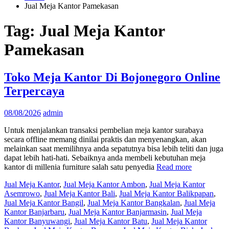
Jual Meja Kantor Pamekasan
Tag:
Jual Meja Kantor
Pamekasan
Toko Meja Kantor Di Bojonegoro Online
Terpercaya
08/08/2026
admin
Untuk menjalankan transaksi pembelian meja kantor surabaya
secara offline memang dinilai praktis dan menyenangkan, akan
melainkan saat memilihnya anda sepatutnya bisa lebih teliti dan juga
dapat lebih hati-hati. Sebaiknya anda membeli kebutuhan meja
kantor di millenia furniture salah satu penyedia
Read more
Jual Meja Kantor
,
Jual Meja Kantor Ambon
,
Jual Meja Kantor
Asemrowo
,
Jual Meja Kantor Bali
,
Jual Meja Kantor Balikpapan
,
Jual Meja Kantor Bangil
,
Jual Meja Kantor Bangkalan
,
Jual Meja
Kantor Banjarbaru
,
Jual Meja Kantor Banjarmasin
,
Jual Meja
Kantor Banyuwangi
,
Jual Meja Kantor Batu
,
Jual Meja Kantor