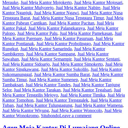
Merauke
,
Jual Meja Kantor Mojokerto
,
Jual Meja Kantor Mojosari
,
Jual Meja Kantor Mulyorejo
,
Jual Meja Kantor Nabire
,
Jual Meja
Kantor Nganjuk
,
Jual Meja Kantor Ngawi
,
Jual Meja Kantor Nusa
Tenggara Barat
,
Jual Meja Kantor Nusa Tenggara Timur
,
Jual Meja
Kantor Pabean Cantikan
,
Jual Meja Kantor Pacitan
,
Jual Meja
Kantor Pakal
,
Jual Meja Kantor Palangkaraya
,
Jual Meja Kantor
Palopo
,
Jual Meja Kantor Palu
,
Jual Meja Kantor Pamekasan
,
Jual
Meja Kantor Parepare
,
Jual Meja Kantor Pasuruan
,
Jual Meja
Kantor Pontianak
,
Jual Meja Kantor Probolinggo
,
Jual Meja Kantor
Rungkut
,
Jual Meja Kantor Samarinda
,
Jual Meja Kantor
Sambikerep
,
Jual Meja Kantor Sampang
,
Jual Meja Kantor
Sawahan
,
Jual Meja Kantor Semampir
,
Jual Meja Kantor Sentani
,
Jual Meja Kantor Sidoarjo
,
Jual Meja Kantor Simokerto
,
Jual Meja
Kantor Singkawang
,
Jual Meja Kantor Sukolilo
,
Jual Meja Kantor
Sukomanunggal
,
Jual Meja Kantor Sumba Barat
,
Jual Meja Kantor
Sumba Timur
,
Jual Meja Kantor Sumenep
,
Jual Meja Kantor
Tambaksari
,
Jual Meja Kantor Tandes
,
Jual Meja Kantor Tanjung
Selor
,
Jual Meja Kantor Tarakan
,
Jual Meja Kantor Tegalsari
,
Jual
Meja Kantor Tenggilis Mejoyo
,
Jual Meja Kantor Timika
,
Jual Meja
Kantor Tomohon
,
Jual Meja Kantor Trenggalek
,
Jual Meja Kantor
Tuban
,
Jual Meja Kantor Tulungagung
,
Jual Meja Kantor Wamena
,
Jual Meja Kantor Wiyung
,
Jual Meja Kantor Wonocolo
,
Jual Meja
Kantor Wonokromo
,
Situbondo
Leave a comment
Agen Meja Kantor Di Lumajang Online