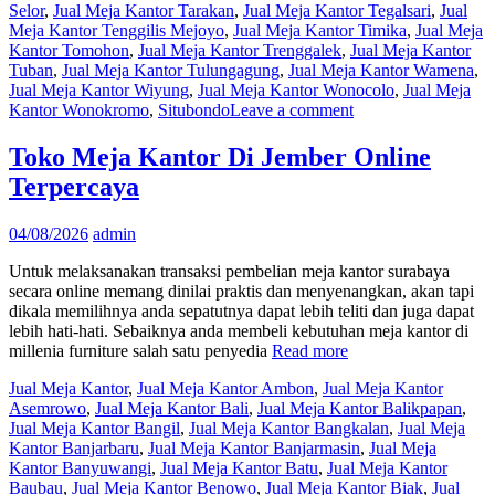
Selor
,
Jual Meja Kantor Tarakan
,
Jual Meja Kantor Tegalsari
,
Jual
Meja Kantor Tenggilis Mejoyo
,
Jual Meja Kantor Timika
,
Jual Meja
Kantor Tomohon
,
Jual Meja Kantor Trenggalek
,
Jual Meja Kantor
Tuban
,
Jual Meja Kantor Tulungagung
,
Jual Meja Kantor Wamena
,
Jual Meja Kantor Wiyung
,
Jual Meja Kantor Wonocolo
,
Jual Meja
Kantor Wonokromo
,
Situbondo
Leave a comment
Toko Meja Kantor Di Jember Online
Terpercaya
04/08/2026
admin
Untuk melaksanakan transaksi pembelian meja kantor surabaya
secara online memang dinilai praktis dan menyenangkan, akan tapi
dikala memilihnya anda sepatutnya dapat lebih teliti dan juga dapat
lebih hati-hati. Sebaiknya anda membeli kebutuhan meja kantor di
millenia furniture salah satu penyedia
Read more
Jual Meja Kantor
,
Jual Meja Kantor Ambon
,
Jual Meja Kantor
Asemrowo
,
Jual Meja Kantor Bali
,
Jual Meja Kantor Balikpapan
,
Jual Meja Kantor Bangil
,
Jual Meja Kantor Bangkalan
,
Jual Meja
Kantor Banjarbaru
,
Jual Meja Kantor Banjarmasin
,
Jual Meja
Kantor Banyuwangi
,
Jual Meja Kantor Batu
,
Jual Meja Kantor
Baubau
,
Jual Meja Kantor Benowo
,
Jual Meja Kantor Biak
,
Jual