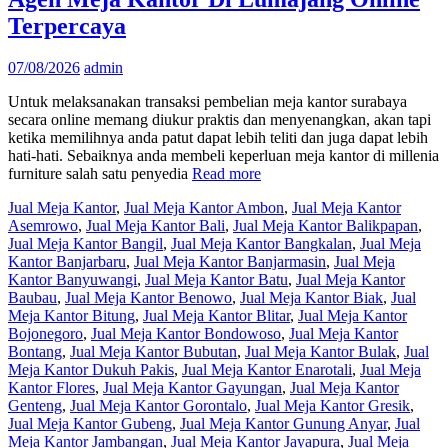
Terpercaya
07/08/2026
admin
Untuk melaksanakan transaksi pembelian meja kantor surabaya
secara online memang diukur praktis dan menyenangkan, akan tapi
ketika memilihnya anda patut dapat lebih teliti dan juga dapat lebih
hati-hati. Sebaiknya anda membeli keperluan meja kantor di millenia
furniture salah satu penyedia
Read more
Jual Meja Kantor
,
Jual Meja Kantor Ambon
,
Jual Meja Kantor
Asemrowo
,
Jual Meja Kantor Bali
,
Jual Meja Kantor Balikpapan
,
Jual Meja Kantor Bangil
,
Jual Meja Kantor Bangkalan
,
Jual Meja
Kantor Banjarbaru
,
Jual Meja Kantor Banjarmasin
,
Jual Meja
Kantor Banyuwangi
,
Jual Meja Kantor Batu
,
Jual Meja Kantor
Baubau
,
Jual Meja Kantor Benowo
,
Jual Meja Kantor Biak
,
Jual
Meja Kantor Bitung
,
Jual Meja Kantor Blitar
,
Jual Meja Kantor
Bojonegoro
,
Jual Meja Kantor Bondowoso
,
Jual Meja Kantor
Bontang
,
Jual Meja Kantor Bubutan
,
Jual Meja Kantor Bulak
,
Jual
Meja Kantor Dukuh Pakis
,
Jual Meja Kantor Enarotali
,
Jual Meja
Kantor Flores
,
Jual Meja Kantor Gayungan
,
Jual Meja Kantor
Genteng
,
Jual Meja Kantor Gorontalo
,
Jual Meja Kantor Gresik
,
Jual Meja Kantor Gubeng
,
Jual Meja Kantor Gunung Anyar
,
Jual
Meja Kantor Jambangan
,
Jual Meja Kantor Jayapura
,
Jual Meja