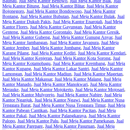
Baubau
,
Jual Meja Kantor Benowo
,
Jual Meja Kantor Biak
,
Jual
Meja Kantor Bitung
,
Jual Meja Kantor Blitar
,
Jual Meja Kantor
Bojonegoro
,
Jual Meja Kantor Bondowoso
,
Jual Meja Kantor
Bontang
,
Jual Meja Kantor Bubutan
,
Jual Meja Kantor Bulak
,
Jual
Meja Kantor Dukuh Pakis
,
Jual Meja Kantor Enarotali
,
Jual Meja
Kantor Flores
,
Jual Meja Kantor Gayungan
,
Jual Meja Kantor
Genteng
,
Jual Meja Kantor Gorontalo
,
Jual Meja Kantor Gresik
,
Jual Meja Kantor Gubeng
,
Jual Meja Kantor Gunung Anyar
,
Jual
Meja Kantor Jambangan
,
Jual Meja Kantor Jayapura
,
Jual Meja
Kantor Jember
,
Jual Meja Kantor Jombang
,
Jual Meja Kantor
Karang Pilang
,
Jual Meja Kantor Kediri
,
Jual Meja Kantor Kendari
,
Jual Meja Kantor Kenjeran
,
Jual Meja Kantor Kota Sorong
,
Jual
Meja Kantor Kotamobagu
,
Jual Meja Kantor Krembang
,
Jual Meja
Kantor Kupang
,
Jual Meja Kantor Lakar Santri
,
Jual Meja Kantor
Lamongan
,
Jual Meja Kantor Madiun
,
Jual Meja Kantor Magetan
,
Jual Meja Kantor Makassar
,
Jual Meja Kantor Malang
,
Jual Meja
Kantor Manado
,
Jual Meja Kantor Manokwari
,
Jual Meja Kantor
Merauke
,
Jual Meja Kantor Mojokerto
,
Jual Meja Kantor Mojosari
,
Jual Meja Kantor Mulyorejo
,
Jual Meja Kantor Nabire
,
Jual Meja
Kantor Nganjuk
,
Jual Meja Kantor Ngawi
,
Jual Meja Kantor Nusa
Tenggara Barat
,
Jual Meja Kantor Nusa Tenggara Timur
,
Jual Meja
Kantor Pabean Cantikan
,
Jual Meja Kantor Pacitan
,
Jual Meja
Kantor Pakal
,
Jual Meja Kantor Palangkaraya
,
Jual Meja Kantor
Palopo
,
Jual Meja Kantor Palu
,
Jual Meja Kantor Pamekasan
,
Jual
Meja Kantor Parepare
,
Jual Meja Kantor Pasuruan
,
Jual Meja