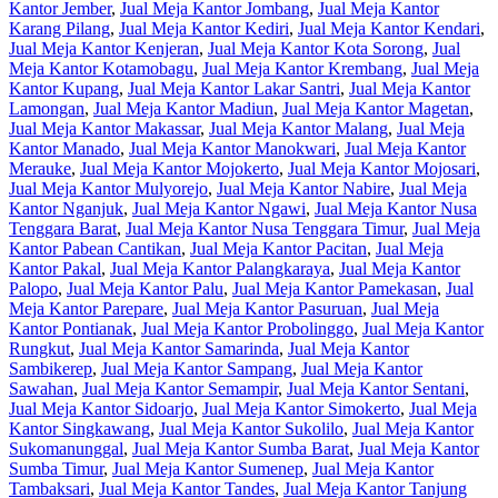
Kantor Jember
,
Jual Meja Kantor Jombang
,
Jual Meja Kantor
Karang Pilang
,
Jual Meja Kantor Kediri
,
Jual Meja Kantor Kendari
,
Jual Meja Kantor Kenjeran
,
Jual Meja Kantor Kota Sorong
,
Jual
Meja Kantor Kotamobagu
,
Jual Meja Kantor Krembang
,
Jual Meja
Kantor Kupang
,
Jual Meja Kantor Lakar Santri
,
Jual Meja Kantor
Lamongan
,
Jual Meja Kantor Madiun
,
Jual Meja Kantor Magetan
,
Jual Meja Kantor Makassar
,
Jual Meja Kantor Malang
,
Jual Meja
Kantor Manado
,
Jual Meja Kantor Manokwari
,
Jual Meja Kantor
Merauke
,
Jual Meja Kantor Mojokerto
,
Jual Meja Kantor Mojosari
,
Jual Meja Kantor Mulyorejo
,
Jual Meja Kantor Nabire
,
Jual Meja
Kantor Nganjuk
,
Jual Meja Kantor Ngawi
,
Jual Meja Kantor Nusa
Tenggara Barat
,
Jual Meja Kantor Nusa Tenggara Timur
,
Jual Meja
Kantor Pabean Cantikan
,
Jual Meja Kantor Pacitan
,
Jual Meja
Kantor Pakal
,
Jual Meja Kantor Palangkaraya
,
Jual Meja Kantor
Palopo
,
Jual Meja Kantor Palu
,
Jual Meja Kantor Pamekasan
,
Jual
Meja Kantor Parepare
,
Jual Meja Kantor Pasuruan
,
Jual Meja
Kantor Pontianak
,
Jual Meja Kantor Probolinggo
,
Jual Meja Kantor
Rungkut
,
Jual Meja Kantor Samarinda
,
Jual Meja Kantor
Sambikerep
,
Jual Meja Kantor Sampang
,
Jual Meja Kantor
Sawahan
,
Jual Meja Kantor Semampir
,
Jual Meja Kantor Sentani
,
Jual Meja Kantor Sidoarjo
,
Jual Meja Kantor Simokerto
,
Jual Meja
Kantor Singkawang
,
Jual Meja Kantor Sukolilo
,
Jual Meja Kantor
Sukomanunggal
,
Jual Meja Kantor Sumba Barat
,
Jual Meja Kantor
Sumba Timur
,
Jual Meja Kantor Sumenep
,
Jual Meja Kantor
Tambaksari
,
Jual Meja Kantor Tandes
,
Jual Meja Kantor Tanjung