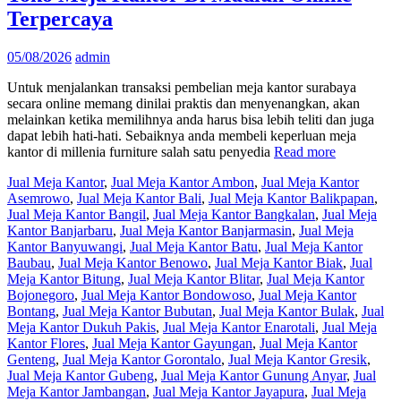
Terpercaya
05/08/2026
admin
Untuk menjalankan transaksi pembelian meja kantor surabaya
secara online memang dinilai praktis dan menyenangkan, akan
melainkan ketika memilihnya anda harus bisa lebih teliti dan juga
dapat lebih hati-hati. Sebaiknya anda membeli keperluan meja
kantor di millenia furniture salah satu penyedia
Read more
Jual Meja Kantor
,
Jual Meja Kantor Ambon
,
Jual Meja Kantor
Asemrowo
,
Jual Meja Kantor Bali
,
Jual Meja Kantor Balikpapan
,
Jual Meja Kantor Bangil
,
Jual Meja Kantor Bangkalan
,
Jual Meja
Kantor Banjarbaru
,
Jual Meja Kantor Banjarmasin
,
Jual Meja
Kantor Banyuwangi
,
Jual Meja Kantor Batu
,
Jual Meja Kantor
Baubau
,
Jual Meja Kantor Benowo
,
Jual Meja Kantor Biak
,
Jual
Meja Kantor Bitung
,
Jual Meja Kantor Blitar
,
Jual Meja Kantor
Bojonegoro
,
Jual Meja Kantor Bondowoso
,
Jual Meja Kantor
Bontang
,
Jual Meja Kantor Bubutan
,
Jual Meja Kantor Bulak
,
Jual
Meja Kantor Dukuh Pakis
,
Jual Meja Kantor Enarotali
,
Jual Meja
Kantor Flores
,
Jual Meja Kantor Gayungan
,
Jual Meja Kantor
Genteng
,
Jual Meja Kantor Gorontalo
,
Jual Meja Kantor Gresik
,
Jual Meja Kantor Gubeng
,
Jual Meja Kantor Gunung Anyar
,
Jual
Meja Kantor Jambangan
,
Jual Meja Kantor Jayapura
,
Jual Meja