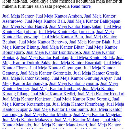
lebih hati-hati. Sebaiknya anda membeli kebutuhan meja kantor di
millenia furniture salah satu penyedia
Read more
Jual Meja Kantor
,
Jual Meja Kantor Ambon
,
Jual Meja Kantor
Asemrowo
,
Jual Meja Kantor Bali
,
Jual Meja Kantor Balikpapan
,
Jual Meja Kantor Bangil
,
Jual Meja Kantor Bangkalan
,
Jual Meja
Kantor Banjarbaru
,
Jual Meja Kantor Banjarmasin
,
Jual Meja
Kantor Banyuwangi
,
Jual Meja Kantor Batu
,
Jual Meja Kantor
Baubau
,
Jual Meja Kantor Benowo
,
Jual Meja Kantor Biak
,
Jual
Meja Kantor Bitung
,
Jual Meja Kantor Blitar
,
Jual Meja Kantor
Bojonegoro
,
Jual Meja Kantor Bondowoso
,
Jual Meja Kantor
Bontang
,
Jual Meja Kantor Bubutan
,
Jual Meja Kantor Bulak
,
Jual
Meja Kantor Dukuh Pakis
,
Jual Meja Kantor Enarotali
,
Jual Meja
Kantor Flores
,
Jual Meja Kantor Gayungan
,
Jual Meja Kantor
Genteng
,
Jual Meja Kantor Gorontalo
,
Jual Meja Kantor Gresik
,
Jual Meja Kantor Gubeng
,
Jual Meja Kantor Gunung Anyar
,
Jual
Meja Kantor Jambangan
,
Jual Meja Kantor Jayapura
,
Jual Meja
Kantor Jember
,
Jual Meja Kantor Jombang
,
Jual Meja Kantor
Karang Pilang
,
Jual Meja Kantor Kediri
,
Jual Meja Kantor Kendari
,
Jual Meja Kantor Kenjeran
,
Jual Meja Kantor Kota Sorong
,
Jual
Meja Kantor Kotamobagu
,
Jual Meja Kantor Krembang
,
Jual Meja
Kantor Kupang
,
Jual Meja Kantor Lakar Santri
,
Jual Meja Kantor
Lamongan
,
Jual Meja Kantor Madiun
,
Jual Meja Kantor Magetan
,
Jual Meja Kantor Makassar
,
Jual Meja Kantor Malang
,
Jual Meja
Kantor Manado
,
Jual Meja Kantor Manokwari
,
Jual Meja Kantor