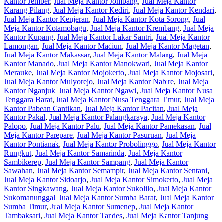
Kantor Jember
,
Jual Meja Kantor Jombang
,
Jual Meja Kantor
Karang Pilang
,
Jual Meja Kantor Kediri
,
Jual Meja Kantor Kendari
,
Jual Meja Kantor Kenjeran
,
Jual Meja Kantor Kota Sorong
,
Jual
Meja Kantor Kotamobagu
,
Jual Meja Kantor Krembang
,
Jual Meja
Kantor Kupang
,
Jual Meja Kantor Lakar Santri
,
Jual Meja Kantor
Lamongan
,
Jual Meja Kantor Madiun
,
Jual Meja Kantor Magetan
,
Jual Meja Kantor Makassar
,
Jual Meja Kantor Malang
,
Jual Meja
Kantor Manado
,
Jual Meja Kantor Manokwari
,
Jual Meja Kantor
Merauke
,
Jual Meja Kantor Mojokerto
,
Jual Meja Kantor Mojosari
,
Jual Meja Kantor Mulyorejo
,
Jual Meja Kantor Nabire
,
Jual Meja
Kantor Nganjuk
,
Jual Meja Kantor Ngawi
,
Jual Meja Kantor Nusa
Tenggara Barat
,
Jual Meja Kantor Nusa Tenggara Timur
,
Jual Meja
Kantor Pabean Cantikan
,
Jual Meja Kantor Pacitan
,
Jual Meja
Kantor Pakal
,
Jual Meja Kantor Palangkaraya
,
Jual Meja Kantor
Palopo
,
Jual Meja Kantor Palu
,
Jual Meja Kantor Pamekasan
,
Jual
Meja Kantor Parepare
,
Jual Meja Kantor Pasuruan
,
Jual Meja
Kantor Pontianak
,
Jual Meja Kantor Probolinggo
,
Jual Meja Kantor
Rungkut
,
Jual Meja Kantor Samarinda
,
Jual Meja Kantor
Sambikerep
,
Jual Meja Kantor Sampang
,
Jual Meja Kantor
Sawahan
,
Jual Meja Kantor Semampir
,
Jual Meja Kantor Sentani
,
Jual Meja Kantor Sidoarjo
,
Jual Meja Kantor Simokerto
,
Jual Meja
Kantor Singkawang
,
Jual Meja Kantor Sukolilo
,
Jual Meja Kantor
Sukomanunggal
,
Jual Meja Kantor Sumba Barat
,
Jual Meja Kantor
Sumba Timur
,
Jual Meja Kantor Sumenep
,
Jual Meja Kantor
Tambaksari
,
Jual Meja Kantor Tandes
,
Jual Meja Kantor Tanjung