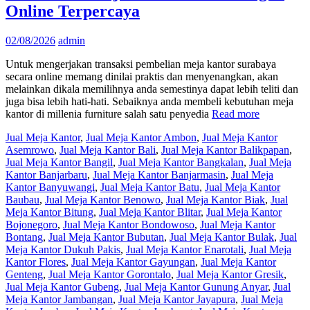
Online Terpercaya
02/08/2026
admin
Untuk mengerjakan transaksi pembelian meja kantor surabaya
secara online memang dinilai praktis dan menyenangkan, akan
melainkan dikala memilihnya anda semestinya dapat lebih teliti dan
juga bisa lebih hati-hati. Sebaiknya anda membeli kebutuhan meja
kantor di millenia furniture salah satu penyedia
Read more
Jual Meja Kantor
,
Jual Meja Kantor Ambon
,
Jual Meja Kantor
Asemrowo
,
Jual Meja Kantor Bali
,
Jual Meja Kantor Balikpapan
,
Jual Meja Kantor Bangil
,
Jual Meja Kantor Bangkalan
,
Jual Meja
Kantor Banjarbaru
,
Jual Meja Kantor Banjarmasin
,
Jual Meja
Kantor Banyuwangi
,
Jual Meja Kantor Batu
,
Jual Meja Kantor
Baubau
,
Jual Meja Kantor Benowo
,
Jual Meja Kantor Biak
,
Jual
Meja Kantor Bitung
,
Jual Meja Kantor Blitar
,
Jual Meja Kantor
Bojonegoro
,
Jual Meja Kantor Bondowoso
,
Jual Meja Kantor
Bontang
,
Jual Meja Kantor Bubutan
,
Jual Meja Kantor Bulak
,
Jual
Meja Kantor Dukuh Pakis
,
Jual Meja Kantor Enarotali
,
Jual Meja
Kantor Flores
,
Jual Meja Kantor Gayungan
,
Jual Meja Kantor
Genteng
,
Jual Meja Kantor Gorontalo
,
Jual Meja Kantor Gresik
,
Jual Meja Kantor Gubeng
,
Jual Meja Kantor Gunung Anyar
,
Jual
Meja Kantor Jambangan
,
Jual Meja Kantor Jayapura
,
Jual Meja