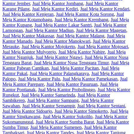
Kantor Jember
,
Jual Meja Kantor Jombang
,
Jual Meja Kantor
Karang Pilang
,
Jual Meja Kantor Kediri
,
Jual Meja Kantor Kendari
,
Jual Meja Kantor Kenjeran
,
Jual Meja Kantor Kota Sorong
,
Jual
Meja Kantor Kotamobagu
,
Jual Meja Kantor Krembang
,
Jual Meja
Kantor Kupang
,
Jual Meja Kantor Lakar Santri
,
Jual Meja Kantor
Lamongan
,
Jual Meja Kantor Madiun
,
Jual Meja Kantor Magetan
,
Jual Meja Kantor Makassar
,
Jual Meja Kantor Malang
,
Jual Meja
Kantor Manado
,
Jual Meja Kantor Manokwari
,
Jual Meja Kantor
Merauke
,
Jual Meja Kantor Mojokerto
,
Jual Meja Kantor Mojosari
,
Jual Meja Kantor Mulyorejo
,
Jual Meja Kantor Nabire
,
Jual Meja
Kantor Nganjuk
,
Jual Meja Kantor Ngawi
,
Jual Meja Kantor Nusa
Tenggara Barat
,
Jual Meja Kantor Nusa Tenggara Timur
,
Jual Meja
Kantor Pabean Cantikan
,
Jual Meja Kantor Pacitan
,
Jual Meja
Kantor Pakal
,
Jual Meja Kantor Palangkaraya
,
Jual Meja Kantor
Palopo
,
Jual Meja Kantor Palu
,
Jual Meja Kantor Pamekasan
,
Jual
Meja Kantor Parepare
,
Jual Meja Kantor Pasuruan
,
Jual Meja
Kantor Pontianak
,
Jual Meja Kantor Probolinggo
,
Jual Meja Kantor
Rungkut
,
Jual Meja Kantor Samarinda
,
Jual Meja Kantor
Sambikerep
,
Jual Meja Kantor Sampang
,
Jual Meja Kantor
Sawahan
,
Jual Meja Kantor Semampir
,
Jual Meja Kantor Sentani
,
Jual Meja Kantor Sidoarjo
,
Jual Meja Kantor Simokerto
,
Jual Meja
Kantor Singkawang
,
Jual Meja Kantor Sukolilo
,
Jual Meja Kantor
Sukomanunggal
,
Jual Meja Kantor Sumba Barat
,
Jual Meja Kantor
Sumba Timur
,
Jual Meja Kantor Sumenep
,
Jual Meja Kantor
Tambaksari
,
Jual Meja Kantor Tandes
,
Jual Meja Kantor Tanjung