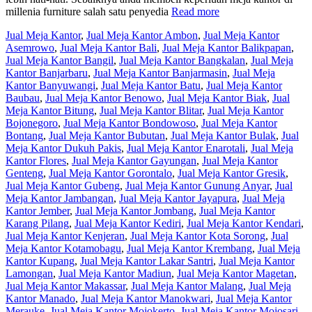
millenia furniture salah satu penyedia
Read more
Jual Meja Kantor
,
Jual Meja Kantor Ambon
,
Jual Meja Kantor
Asemrowo
,
Jual Meja Kantor Bali
,
Jual Meja Kantor Balikpapan
,
Jual Meja Kantor Bangil
,
Jual Meja Kantor Bangkalan
,
Jual Meja
Kantor Banjarbaru
,
Jual Meja Kantor Banjarmasin
,
Jual Meja
Kantor Banyuwangi
,
Jual Meja Kantor Batu
,
Jual Meja Kantor
Baubau
,
Jual Meja Kantor Benowo
,
Jual Meja Kantor Biak
,
Jual
Meja Kantor Bitung
,
Jual Meja Kantor Blitar
,
Jual Meja Kantor
Bojonegoro
,
Jual Meja Kantor Bondowoso
,
Jual Meja Kantor
Bontang
,
Jual Meja Kantor Bubutan
,
Jual Meja Kantor Bulak
,
Jual
Meja Kantor Dukuh Pakis
,
Jual Meja Kantor Enarotali
,
Jual Meja
Kantor Flores
,
Jual Meja Kantor Gayungan
,
Jual Meja Kantor
Genteng
,
Jual Meja Kantor Gorontalo
,
Jual Meja Kantor Gresik
,
Jual Meja Kantor Gubeng
,
Jual Meja Kantor Gunung Anyar
,
Jual
Meja Kantor Jambangan
,
Jual Meja Kantor Jayapura
,
Jual Meja
Kantor Jember
,
Jual Meja Kantor Jombang
,
Jual Meja Kantor
Karang Pilang
,
Jual Meja Kantor Kediri
,
Jual Meja Kantor Kendari
,
Jual Meja Kantor Kenjeran
,
Jual Meja Kantor Kota Sorong
,
Jual
Meja Kantor Kotamobagu
,
Jual Meja Kantor Krembang
,
Jual Meja
Kantor Kupang
,
Jual Meja Kantor Lakar Santri
,
Jual Meja Kantor
Lamongan
,
Jual Meja Kantor Madiun
,
Jual Meja Kantor Magetan
,
Jual Meja Kantor Makassar
,
Jual Meja Kantor Malang
,
Jual Meja
Kantor Manado
,
Jual Meja Kantor Manokwari
,
Jual Meja Kantor
Merauke
,
Jual Meja Kantor Mojokerto
,
Jual Meja Kantor Mojosari
,