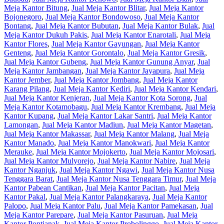
Meja Kantor Bitung
,
Jual Meja Kantor Blitar
,
Jual Meja Kantor
Bojonegoro
,
Jual Meja Kantor Bondowoso
,
Jual Meja Kantor
Bontang
,
Jual Meja Kantor Bubutan
,
Jual Meja Kantor Bulak
,
Jual
Meja Kantor Dukuh Pakis
,
Jual Meja Kantor Enarotali
,
Jual Meja
Kantor Flores
,
Jual Meja Kantor Gayungan
,
Jual Meja Kantor
Genteng
,
Jual Meja Kantor Gorontalo
,
Jual Meja Kantor Gresik
,
Jual Meja Kantor Gubeng
,
Jual Meja Kantor Gunung Anyar
,
Jual
Meja Kantor Jambangan
,
Jual Meja Kantor Jayapura
,
Jual Meja
Kantor Jember
,
Jual Meja Kantor Jombang
,
Jual Meja Kantor
Karang Pilang
,
Jual Meja Kantor Kediri
,
Jual Meja Kantor Kendari
,
Jual Meja Kantor Kenjeran
,
Jual Meja Kantor Kota Sorong
,
Jual
Meja Kantor Kotamobagu
,
Jual Meja Kantor Krembang
,
Jual Meja
Kantor Kupang
,
Jual Meja Kantor Lakar Santri
,
Jual Meja Kantor
Lamongan
,
Jual Meja Kantor Madiun
,
Jual Meja Kantor Magetan
,
Jual Meja Kantor Makassar
,
Jual Meja Kantor Malang
,
Jual Meja
Kantor Manado
,
Jual Meja Kantor Manokwari
,
Jual Meja Kantor
Merauke
,
Jual Meja Kantor Mojokerto
,
Jual Meja Kantor Mojosari
,
Jual Meja Kantor Mulyorejo
,
Jual Meja Kantor Nabire
,
Jual Meja
Kantor Nganjuk
,
Jual Meja Kantor Ngawi
,
Jual Meja Kantor Nusa
Tenggara Barat
,
Jual Meja Kantor Nusa Tenggara Timur
,
Jual Meja
Kantor Pabean Cantikan
,
Jual Meja Kantor Pacitan
,
Jual Meja
Kantor Pakal
,
Jual Meja Kantor Palangkaraya
,
Jual Meja Kantor
Palopo
,
Jual Meja Kantor Palu
,
Jual Meja Kantor Pamekasan
,
Jual
Meja Kantor Parepare
,
Jual Meja Kantor Pasuruan
,
Jual Meja
Kantor Pontianak
,
Jual Meja Kantor Probolinggo
,
Jual Meja Kantor