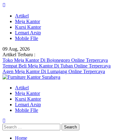
Skip
to
Artikel
content
Meja Kantor
Kursi Kantor
Lemari Arsip
Mobile FIle
09 Aug, 2026
Artikel Terbaru :
Toko Meja Kantor Di Bojonegoro Online Terpercaya
Tempat Beli Meja Kantor Di Tuban Online Terpercaya
Agen Meja Kantor Di Lumajang Online Terpercaya
Artikel
Meja Kantor
Kursi Kantor
Lemari Arsip
Mobile FIle
Search
for:
Home