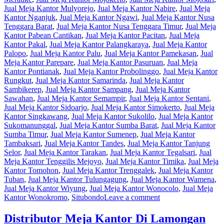
Jual Meja Kantor Mulyorejo
,
Jual Meja Kantor Nabire
,
Jual Meja
Kantor Nganjuk
,
Jual Meja Kantor Ngawi
,
Jual Meja Kantor Nusa
Tenggara Barat
,
Jual Meja Kantor Nusa Tenggara Timur
,
Jual Meja
Kantor Pabean Cantikan
,
Jual Meja Kantor Pacitan
,
Jual Meja
Kantor Pakal
,
Jual Meja Kantor Palangkaraya
,
Jual Meja Kantor
Palopo
,
Jual Meja Kantor Palu
,
Jual Meja Kantor Pamekasan
,
Jual
Meja Kantor Parepare
,
Jual Meja Kantor Pasuruan
,
Jual Meja
Kantor Pontianak
,
Jual Meja Kantor Probolinggo
,
Jual Meja Kantor
Rungkut
,
Jual Meja Kantor Samarinda
,
Jual Meja Kantor
Sambikerep
,
Jual Meja Kantor Sampang
,
Jual Meja Kantor
Sawahan
,
Jual Meja Kantor Semampir
,
Jual Meja Kantor Sentani
,
Jual Meja Kantor Sidoarjo
,
Jual Meja Kantor Simokerto
,
Jual Meja
Kantor Singkawang
,
Jual Meja Kantor Sukolilo
,
Jual Meja Kantor
Sukomanunggal
,
Jual Meja Kantor Sumba Barat
,
Jual Meja Kantor
Sumba Timur
,
Jual Meja Kantor Sumenep
,
Jual Meja Kantor
Tambaksari
,
Jual Meja Kantor Tandes
,
Jual Meja Kantor Tanjung
Selor
,
Jual Meja Kantor Tarakan
,
Jual Meja Kantor Tegalsari
,
Jual
Meja Kantor Tenggilis Mejoyo
,
Jual Meja Kantor Timika
,
Jual Meja
Kantor Tomohon
,
Jual Meja Kantor Trenggalek
,
Jual Meja Kantor
Tuban
,
Jual Meja Kantor Tulungagung
,
Jual Meja Kantor Wamena
,
Jual Meja Kantor Wiyung
,
Jual Meja Kantor Wonocolo
,
Jual Meja
Kantor Wonokromo
,
Situbondo
Leave a comment
Distributor Meja Kantor Di Lamongan