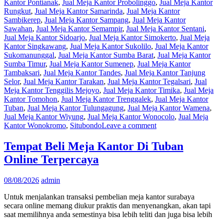
Kantor Pontianak
,
Jual Meja Kantor Probolinggo
,
Jual Meja Kantor
Rungkut
,
Jual Meja Kantor Samarinda
,
Jual Meja Kantor
Sambikerep
,
Jual Meja Kantor Sampang
,
Jual Meja Kantor
Sawahan
,
Jual Meja Kantor Semampir
,
Jual Meja Kantor Sentani
,
Jual Meja Kantor Sidoarjo
,
Jual Meja Kantor Simokerto
,
Jual Meja
Kantor Singkawang
,
Jual Meja Kantor Sukolilo
,
Jual Meja Kantor
Sukomanunggal
,
Jual Meja Kantor Sumba Barat
,
Jual Meja Kantor
Sumba Timur
,
Jual Meja Kantor Sumenep
,
Jual Meja Kantor
Tambaksari
,
Jual Meja Kantor Tandes
,
Jual Meja Kantor Tanjung
Selor
,
Jual Meja Kantor Tarakan
,
Jual Meja Kantor Tegalsari
,
Jual
Meja Kantor Tenggilis Mejoyo
,
Jual Meja Kantor Timika
,
Jual Meja
Kantor Tomohon
,
Jual Meja Kantor Trenggalek
,
Jual Meja Kantor
Tuban
,
Jual Meja Kantor Tulungagung
,
Jual Meja Kantor Wamena
,
Jual Meja Kantor Wiyung
,
Jual Meja Kantor Wonocolo
,
Jual Meja
Kantor Wonokromo
,
Situbondo
Leave a comment
Tempat Beli Meja Kantor Di Tuban
Online Terpercaya
08/08/2026
admin
Untuk menjalankan transaksi pembelian meja kantor surabaya
secara online memang diukur praktis dan menyenangkan, akan tapi
saat memilihnya anda semestinya bisa lebih teliti dan juga bisa lebih