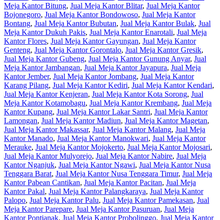
Meja Kantor Bitung
,
Jual Meja Kantor Blitar
,
Jual Meja Kantor
Bojonegoro
,
Jual Meja Kantor Bondowoso
,
Jual Meja Kantor
Bontang
,
Jual Meja Kantor Bubutan
,
Jual Meja Kantor Bulak
,
Jual
Meja Kantor Dukuh Pakis
,
Jual Meja Kantor Enarotali
,
Jual Meja
Kantor Flores
,
Jual Meja Kantor Gayungan
,
Jual Meja Kantor
Genteng
,
Jual Meja Kantor Gorontalo
,
Jual Meja Kantor Gresik
,
Jual Meja Kantor Gubeng
,
Jual Meja Kantor Gunung Anyar
,
Jual
Meja Kantor Jambangan
,
Jual Meja Kantor Jayapura
,
Jual Meja
Kantor Jember
,
Jual Meja Kantor Jombang
,
Jual Meja Kantor
Karang Pilang
,
Jual Meja Kantor Kediri
,
Jual Meja Kantor Kendari
,
Jual Meja Kantor Kenjeran
,
Jual Meja Kantor Kota Sorong
,
Jual
Meja Kantor Kotamobagu
,
Jual Meja Kantor Krembang
,
Jual Meja
Kantor Kupang
,
Jual Meja Kantor Lakar Santri
,
Jual Meja Kantor
Lamongan
,
Jual Meja Kantor Madiun
,
Jual Meja Kantor Magetan
,
Jual Meja Kantor Makassar
,
Jual Meja Kantor Malang
,
Jual Meja
Kantor Manado
,
Jual Meja Kantor Manokwari
,
Jual Meja Kantor
Merauke
,
Jual Meja Kantor Mojokerto
,
Jual Meja Kantor Mojosari
,
Jual Meja Kantor Mulyorejo
,
Jual Meja Kantor Nabire
,
Jual Meja
Kantor Nganjuk
,
Jual Meja Kantor Ngawi
,
Jual Meja Kantor Nusa
Tenggara Barat
,
Jual Meja Kantor Nusa Tenggara Timur
,
Jual Meja
Kantor Pabean Cantikan
,
Jual Meja Kantor Pacitan
,
Jual Meja
Kantor Pakal
,
Jual Meja Kantor Palangkaraya
,
Jual Meja Kantor
Palopo
,
Jual Meja Kantor Palu
,
Jual Meja Kantor Pamekasan
,
Jual
Meja Kantor Parepare
,
Jual Meja Kantor Pasuruan
,
Jual Meja
Kantor Pontianak
,
Jual Meja Kantor Probolinggo
,
Jual Meja Kantor