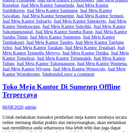
Rungkut
,
Jual Meja Kantor Samarinda
,
Jual Meja Kantor
Sambikerep
,
Jual Meja Kantor Sampang
,
Jual Meja Kantor
Sawahan
,
Jual Meja Kantor Semampir
,
Jual Meja Kantor Sentani
,
Jual Meja Kantor Sidoarjo
,
Jual Meja Kantor Simokerto
,
Jual Meja
Kantor Singkawang
,
Jual Meja Kantor Sukolilo
,
Jual Meja Kantor
Sukomanunggal
,
Jual Meja Kantor Sumba Barat
,
Jual Meja Kantor
Sumba Timur
,
Jual Meja Kantor Sumenep
,
Jual Meja Kantor
Tambaksari
,
Jual Meja Kantor Tandes
,
Jual Meja Kantor Tanjung
Selor
,
Jual Meja Kantor Tarakan
,
Jual Meja Kantor Tegalsari
,
Jual
Meja Kantor Tenggilis Mejoyo
,
Jual Meja Kantor Timika
,
Jual Meja
Kantor Tomohon
,
Jual Meja Kantor Trenggalek
,
Jual Meja Kantor
Tuban
,
Jual Meja Kantor Tulungagung
,
Jual Meja Kantor Wamena
,
Jual Meja Kantor Wiyung
,
Jual Meja Kantor Wonocolo
,
Jual Meja
Kantor Wonokromo
,
Situbondo
Leave a comment
Toko Meja Kantor Di Sumenep Offline
Terpercaya
06/08/2026
admin
Untuk melakukan transaksi pembelian meja kantor surabaya secara
online memang dinilai praktis dan menyenangkan, akan melainkan
saat memilihnya anda seharusnya bisa lebih teliti dan juga dapat