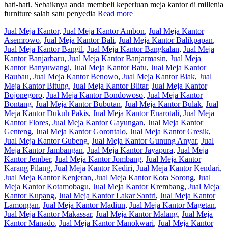
hati-hati. Sebaiknya anda membeli keperluan meja kantor di millenia
furniture salah satu penyedia
Read more
Jual Meja Kantor
,
Jual Meja Kantor Ambon
,
Jual Meja Kantor
Asemrowo
,
Jual Meja Kantor Bali
,
Jual Meja Kantor Balikpapan
,
Jual Meja Kantor Bangil
,
Jual Meja Kantor Bangkalan
,
Jual Meja
Kantor Banjarbaru
,
Jual Meja Kantor Banjarmasin
,
Jual Meja
Kantor Banyuwangi
,
Jual Meja Kantor Batu
,
Jual Meja Kantor
Baubau
,
Jual Meja Kantor Benowo
,
Jual Meja Kantor Biak
,
Jual
Meja Kantor Bitung
,
Jual Meja Kantor Blitar
,
Jual Meja Kantor
Bojonegoro
,
Jual Meja Kantor Bondowoso
,
Jual Meja Kantor
Bontang
,
Jual Meja Kantor Bubutan
,
Jual Meja Kantor Bulak
,
Jual
Meja Kantor Dukuh Pakis
,
Jual Meja Kantor Enarotali
,
Jual Meja
Kantor Flores
,
Jual Meja Kantor Gayungan
,
Jual Meja Kantor
Genteng
,
Jual Meja Kantor Gorontalo
,
Jual Meja Kantor Gresik
,
Jual Meja Kantor Gubeng
,
Jual Meja Kantor Gunung Anyar
,
Jual
Meja Kantor Jambangan
,
Jual Meja Kantor Jayapura
,
Jual Meja
Kantor Jember
,
Jual Meja Kantor Jombang
,
Jual Meja Kantor
Karang Pilang
,
Jual Meja Kantor Kediri
,
Jual Meja Kantor Kendari
,
Jual Meja Kantor Kenjeran
,
Jual Meja Kantor Kota Sorong
,
Jual
Meja Kantor Kotamobagu
,
Jual Meja Kantor Krembang
,
Jual Meja
Kantor Kupang
,
Jual Meja Kantor Lakar Santri
,
Jual Meja Kantor
Lamongan
,
Jual Meja Kantor Madiun
,
Jual Meja Kantor Magetan
,
Jual Meja Kantor Makassar
,
Jual Meja Kantor Malang
,
Jual Meja
Kantor Manado
,
Jual Meja Kantor Manokwari
,
Jual Meja Kantor