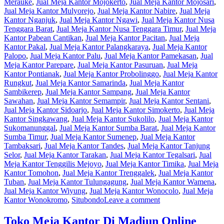
Merauke
,
Jual Meja Kantor Mojokerto
,
Jual Meja Kantor Mojosari
,
Jual Meja Kantor Mulyorejo
,
Jual Meja Kantor Nabire
,
Jual Meja
Kantor Nganjuk
,
Jual Meja Kantor Ngawi
,
Jual Meja Kantor Nusa
Tenggara Barat
,
Jual Meja Kantor Nusa Tenggara Timur
,
Jual Meja
Kantor Pabean Cantikan
,
Jual Meja Kantor Pacitan
,
Jual Meja
Kantor Pakal
,
Jual Meja Kantor Palangkaraya
,
Jual Meja Kantor
Palopo
,
Jual Meja Kantor Palu
,
Jual Meja Kantor Pamekasan
,
Jual
Meja Kantor Parepare
,
Jual Meja Kantor Pasuruan
,
Jual Meja
Kantor Pontianak
,
Jual Meja Kantor Probolinggo
,
Jual Meja Kantor
Rungkut
,
Jual Meja Kantor Samarinda
,
Jual Meja Kantor
Sambikerep
,
Jual Meja Kantor Sampang
,
Jual Meja Kantor
Sawahan
,
Jual Meja Kantor Semampir
,
Jual Meja Kantor Sentani
,
Jual Meja Kantor Sidoarjo
,
Jual Meja Kantor Simokerto
,
Jual Meja
Kantor Singkawang
,
Jual Meja Kantor Sukolilo
,
Jual Meja Kantor
Sukomanunggal
,
Jual Meja Kantor Sumba Barat
,
Jual Meja Kantor
Sumba Timur
,
Jual Meja Kantor Sumenep
,
Jual Meja Kantor
Tambaksari
,
Jual Meja Kantor Tandes
,
Jual Meja Kantor Tanjung
Selor
,
Jual Meja Kantor Tarakan
,
Jual Meja Kantor Tegalsari
,
Jual
Meja Kantor Tenggilis Mejoyo
,
Jual Meja Kantor Timika
,
Jual Meja
Kantor Tomohon
,
Jual Meja Kantor Trenggalek
,
Jual Meja Kantor
Tuban
,
Jual Meja Kantor Tulungagung
,
Jual Meja Kantor Wamena
,
Jual Meja Kantor Wiyung
,
Jual Meja Kantor Wonocolo
,
Jual Meja
Kantor Wonokromo
,
Situbondo
Leave a comment
Toko Meja Kantor Di Madiun Online