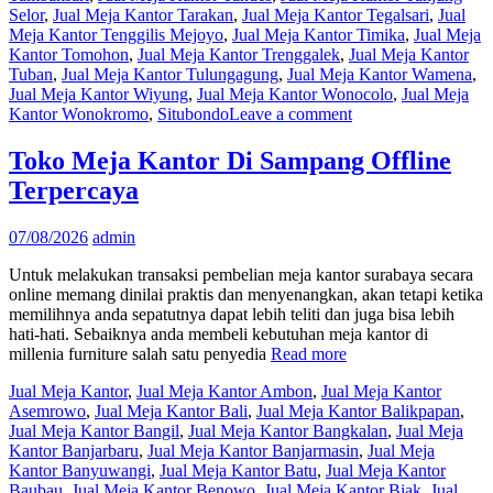
Selor
,
Jual Meja Kantor Tarakan
,
Jual Meja Kantor Tegalsari
,
Jual
Meja Kantor Tenggilis Mejoyo
,
Jual Meja Kantor Timika
,
Jual Meja
Kantor Tomohon
,
Jual Meja Kantor Trenggalek
,
Jual Meja Kantor
Tuban
,
Jual Meja Kantor Tulungagung
,
Jual Meja Kantor Wamena
,
Jual Meja Kantor Wiyung
,
Jual Meja Kantor Wonocolo
,
Jual Meja
Kantor Wonokromo
,
Situbondo
Leave a comment
Toko Meja Kantor Di Sampang Offline
Terpercaya
07/08/2026
admin
Untuk melakukan transaksi pembelian meja kantor surabaya secara
online memang dinilai praktis dan menyenangkan, akan tetapi ketika
memilihnya anda sepatutnya dapat lebih teliti dan juga bisa lebih
hati-hati. Sebaiknya anda membeli kebutuhan meja kantor di
millenia furniture salah satu penyedia
Read more
Jual Meja Kantor
,
Jual Meja Kantor Ambon
,
Jual Meja Kantor
Asemrowo
,
Jual Meja Kantor Bali
,
Jual Meja Kantor Balikpapan
,
Jual Meja Kantor Bangil
,
Jual Meja Kantor Bangkalan
,
Jual Meja
Kantor Banjarbaru
,
Jual Meja Kantor Banjarmasin
,
Jual Meja
Kantor Banyuwangi
,
Jual Meja Kantor Batu
,
Jual Meja Kantor
Baubau
,
Jual Meja Kantor Benowo
,
Jual Meja Kantor Biak
,
Jual