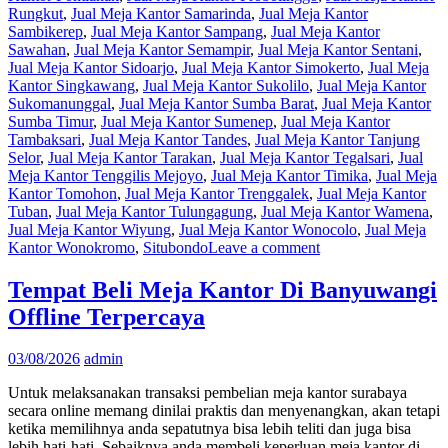
Rungkut
,
Jual Meja Kantor Samarinda
,
Jual Meja Kantor
Sambikerep
,
Jual Meja Kantor Sampang
,
Jual Meja Kantor
Sawahan
,
Jual Meja Kantor Semampir
,
Jual Meja Kantor Sentani
,
Jual Meja Kantor Sidoarjo
,
Jual Meja Kantor Simokerto
,
Jual Meja
Kantor Singkawang
,
Jual Meja Kantor Sukolilo
,
Jual Meja Kantor
Sukomanunggal
,
Jual Meja Kantor Sumba Barat
,
Jual Meja Kantor
Sumba Timur
,
Jual Meja Kantor Sumenep
,
Jual Meja Kantor
Tambaksari
,
Jual Meja Kantor Tandes
,
Jual Meja Kantor Tanjung
Selor
,
Jual Meja Kantor Tarakan
,
Jual Meja Kantor Tegalsari
,
Jual
Meja Kantor Tenggilis Mejoyo
,
Jual Meja Kantor Timika
,
Jual Meja
Kantor Tomohon
,
Jual Meja Kantor Trenggalek
,
Jual Meja Kantor
Tuban
,
Jual Meja Kantor Tulungagung
,
Jual Meja Kantor Wamena
,
Jual Meja Kantor Wiyung
,
Jual Meja Kantor Wonocolo
,
Jual Meja
Kantor Wonokromo
,
Situbondo
Leave a comment
Tempat Beli Meja Kantor Di Banyuwangi
Offline Terpercaya
03/08/2026
admin
Untuk melaksanakan transaksi pembelian meja kantor surabaya
secara online memang dinilai praktis dan menyenangkan, akan tetapi
ketika memilihnya anda sepatutnya bisa lebih teliti dan juga bisa
lebih hati-hati. Sebaiknya anda membeli keperluan meja kantor di