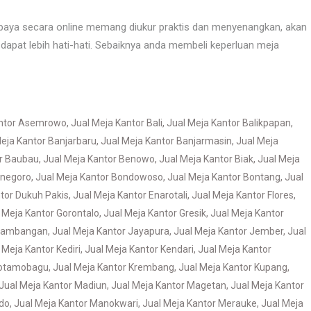
abaya secara online memang diukur praktis dan menyenangkan, akan
ga dapat lebih hati-hati. Sebaiknya anda membeli keperluan meja
antor Asemrowo
,
Jual Meja Kantor Bali
,
Jual Meja Kantor Balikpapan
,
eja Kantor Banjarbaru
,
Jual Meja Kantor Banjarmasin
,
Jual Meja
or Baubau
,
Jual Meja Kantor Benowo
,
Jual Meja Kantor Biak
,
Jual Meja
onegoro
,
Jual Meja Kantor Bondowoso
,
Jual Meja Kantor Bontang
,
Jual
tor Dukuh Pakis
,
Jual Meja Kantor Enarotali
,
Jual Meja Kantor Flores
,
 Meja Kantor Gorontalo
,
Jual Meja Kantor Gresik
,
Jual Meja Kantor
 Jambangan
,
Jual Meja Kantor Jayapura
,
Jual Meja Kantor Jember
,
Jual
 Meja Kantor Kediri
,
Jual Meja Kantor Kendari
,
Jual Meja Kantor
Kotamobagu
,
Jual Meja Kantor Krembang
,
Jual Meja Kantor Kupang
,
Jual Meja Kantor Madiun
,
Jual Meja Kantor Magetan
,
Jual Meja Kantor
do
,
Jual Meja Kantor Manokwari
,
Jual Meja Kantor Merauke
,
Jual Meja