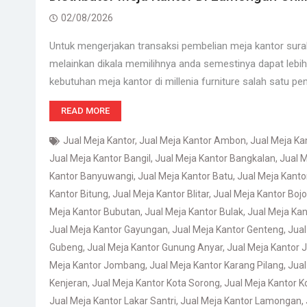
02/08/2026
Untuk mengerjakan transaksi pembelian meja kantor sura
melainkan dikala memilihnya anda semestinya dapat lebih t
kebutuhan meja kantor di millenia furniture salah satu pe
READ MORE
Jual Meja Kantor
,
Jual Meja Kantor Ambon
,
Jual Meja K
Jual Meja Kantor Bangil
,
Jual Meja Kantor Bangkalan
,
Jual M
Kantor Banyuwangi
,
Jual Meja Kantor Batu
,
Jual Meja Kant
Kantor Bitung
,
Jual Meja Kantor Blitar
,
Jual Meja Kantor Boj
Meja Kantor Bubutan
,
Jual Meja Kantor Bulak
,
Jual Meja Kan
Jual Meja Kantor Gayungan
,
Jual Meja Kantor Genteng
,
Jual
Gubeng
,
Jual Meja Kantor Gunung Anyar
,
Jual Meja Kantor
Meja Kantor Jombang
,
Jual Meja Kantor Karang Pilang
,
Jual
Kenjeran
,
Jual Meja Kantor Kota Sorong
,
Jual Meja Kantor 
Jual Meja Kantor Lakar Santri
,
Jual Meja Kantor Lamongan
,