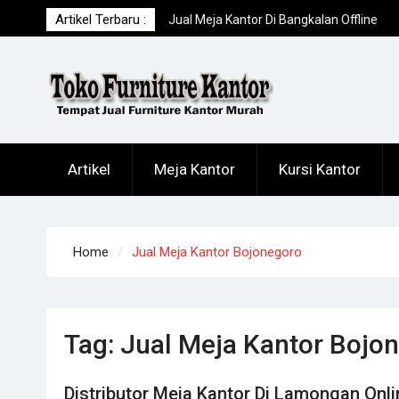
Skip
Artikel Terbaru :
Jual Meja Kantor Di Bangkalan Offline
to
Terpercaya
content
Jual Filling Cabinet Terbaru Dan Termura
Di Pasuruan
Distributor Meja Kantor Di Lamongan
Online Terpercaya
Artikel
Meja Kantor
Kursi Kantor
Home
Jual Meja Kantor Bojonegoro
Tag:
Jual Meja Kantor Bojo
Distributor Meja Kantor Di Lamongan Onl