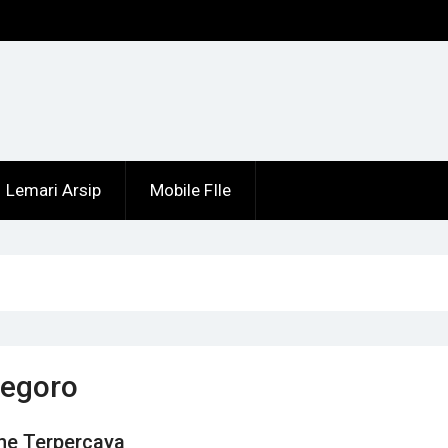
h
Lemari Arsip
Mobile FIle
negoro
ine Terpercaya