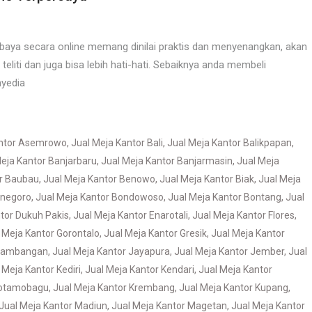
baya secara online memang dinilai praktis dan menyenangkan, akan
eliti dan juga bisa lebih hati-hati. Sebaiknya anda membeli
nyedia
antor Asemrowo
,
Jual Meja Kantor Bali
,
Jual Meja Kantor Balikpapan
,
eja Kantor Banjarbaru
,
Jual Meja Kantor Banjarmasin
,
Jual Meja
or Baubau
,
Jual Meja Kantor Benowo
,
Jual Meja Kantor Biak
,
Jual Meja
onegoro
,
Jual Meja Kantor Bondowoso
,
Jual Meja Kantor Bontang
,
Jual
tor Dukuh Pakis
,
Jual Meja Kantor Enarotali
,
Jual Meja Kantor Flores
,
 Meja Kantor Gorontalo
,
Jual Meja Kantor Gresik
,
Jual Meja Kantor
 Jambangan
,
Jual Meja Kantor Jayapura
,
Jual Meja Kantor Jember
,
Jual
 Meja Kantor Kediri
,
Jual Meja Kantor Kendari
,
Jual Meja Kantor
Kotamobagu
,
Jual Meja Kantor Krembang
,
Jual Meja Kantor Kupang
,
Jual Meja Kantor Madiun
,
Jual Meja Kantor Magetan
,
Jual Meja Kantor