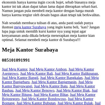
ekonomis hanya karena ingin cocok bujet, sebab biasanya meja
kantor ini tak akan dapat tahan lama dapat diterapkan sehari-hari.
Namun jangan pula membeli meja kantor dengan harga murah
hanya karena tergiur oleh desain bagus akan tetapi tak berkwalitas.
Nah sesudah membaca tulisan di atas, anda pasti sudah punya
ilustrasi
meja kantor Surabaya
yang ingin kamu beli, ‘kan? Jangan
lupa juga untuk memilih kursi kantor nya yang tepat agar
kenyamanan anda dikala bekerja menerapkan meja kantor kian
optimal. Selamat membeli meja kantor di Surabaya!!!
Meja Kantor Surabaya
085101091991
Jual Meja Kantor
,
Jual Meja Kantor Ambon
,
Jual Meja Kantor
Asemrowo
,
Jual Meja Kantor Bali
,
Jual Meja Kantor Balikpapan
,
Jual Meja Kantor Bangil
,
Jual Meja Kantor Bangkalan
,
Jual Meja
Kantor Banjarbaru
,
Jual Meja Kantor Banjarmasin
,
Jual Meja
Kantor Banyuwangi
,
Jual Meja Kantor Batu
,
Jual Meja Kantor
Baubau
,
Jual Meja Kantor Benowo
,
Jual Meja Kantor Biak
,
Jual
Meja Kantor Bitung
,
Jual Meja Kantor Blitar
,
Jual Meja Kantor
Bojonegoro
,
Jual Meja Kantor Bondowoso
,
Jual Meja Kantor
Bontang
,
Jual Meja Kantor Bubutan
,
Jual Meja Kantor Bulak
,
Jual