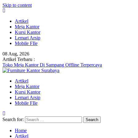
Skip to content
Artikel
Meja Kantor
Kursi Kantor
Lemari Arsip
Mobile FIle
08 Aug, 2026
Artikel Terbaru :
Toko Meja Kantor Di Sampang Offline Terpercaya
Distributor Kursi Kantor Murah Di Jombang
Agen Meja Kantor Di Lumajang Online Terpercaya
Artikel
Meja Kantor
Kursi Kantor
Lemari Arsip
Mobile FIle
Search for:
Home
Artikel