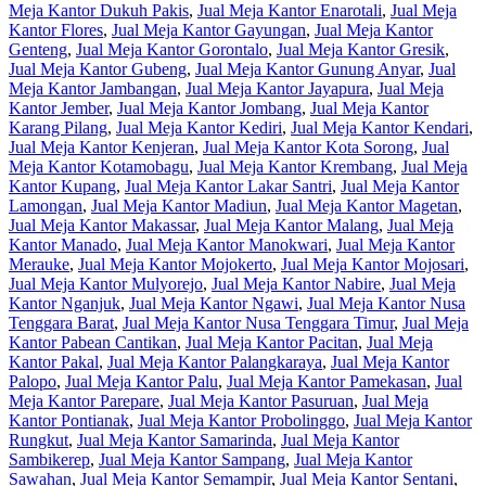
Meja Kantor Dukuh Pakis
,
Jual Meja Kantor Enarotali
,
Jual Meja
Kantor Flores
,
Jual Meja Kantor Gayungan
,
Jual Meja Kantor
Genteng
,
Jual Meja Kantor Gorontalo
,
Jual Meja Kantor Gresik
,
Jual Meja Kantor Gubeng
,
Jual Meja Kantor Gunung Anyar
,
Jual
Meja Kantor Jambangan
,
Jual Meja Kantor Jayapura
,
Jual Meja
Kantor Jember
,
Jual Meja Kantor Jombang
,
Jual Meja Kantor
Karang Pilang
,
Jual Meja Kantor Kediri
,
Jual Meja Kantor Kendari
,
Jual Meja Kantor Kenjeran
,
Jual Meja Kantor Kota Sorong
,
Jual
Meja Kantor Kotamobagu
,
Jual Meja Kantor Krembang
,
Jual Meja
Kantor Kupang
,
Jual Meja Kantor Lakar Santri
,
Jual Meja Kantor
Lamongan
,
Jual Meja Kantor Madiun
,
Jual Meja Kantor Magetan
,
Jual Meja Kantor Makassar
,
Jual Meja Kantor Malang
,
Jual Meja
Kantor Manado
,
Jual Meja Kantor Manokwari
,
Jual Meja Kantor
Merauke
,
Jual Meja Kantor Mojokerto
,
Jual Meja Kantor Mojosari
,
Jual Meja Kantor Mulyorejo
,
Jual Meja Kantor Nabire
,
Jual Meja
Kantor Nganjuk
,
Jual Meja Kantor Ngawi
,
Jual Meja Kantor Nusa
Tenggara Barat
,
Jual Meja Kantor Nusa Tenggara Timur
,
Jual Meja
Kantor Pabean Cantikan
,
Jual Meja Kantor Pacitan
,
Jual Meja
Kantor Pakal
,
Jual Meja Kantor Palangkaraya
,
Jual Meja Kantor
Palopo
,
Jual Meja Kantor Palu
,
Jual Meja Kantor Pamekasan
,
Jual
Meja Kantor Parepare
,
Jual Meja Kantor Pasuruan
,
Jual Meja
Kantor Pontianak
,
Jual Meja Kantor Probolinggo
,
Jual Meja Kantor
Rungkut
,
Jual Meja Kantor Samarinda
,
Jual Meja Kantor
Sambikerep
,
Jual Meja Kantor Sampang
,
Jual Meja Kantor
Sawahan
,
Jual Meja Kantor Semampir
,
Jual Meja Kantor Sentani
,