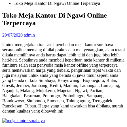
Toko Meja Kantor Di Ngawi Online Terpercaya
Toko Meja Kantor Di Ngawi Online
Terpercaya
29/07/2020
admin
Untuk mengerjakan transaksi pembelian meja kantor surabaya
secara online memang dinilai praktis dan menyenangkan, akan tetapi
dikala memilihnya anda harus dapat lebih teliti dan juga bisa lebih
hati-hati. Sebaiknya anda membeli keperluan meja kantor di millenia
furniture salah satu penyedia meja kantor offline yang terpercaya
serta menawarkan harga yang terbaik, pengiriman tepat waktu dan
juga melayani untuk anda yang berada di jawa timur seperti anda
yang berada di kota Surabaya, Banyuwangi, Bojonegoro, Blitar,
Gresik, Jember, Jombang, Kediri, Madiun, Lamongan, Lumajang,
Nganjuk, Malang, Mojokerto, Magetan, Ngawi, Pacitan,
Bangkalan, Pasuruan, Ponorogo, Probolinggo, Sampang,
Bondowoso, Situbondo, Sumenep, Tulungagung, Trenggalek,
Pamekasan, Tuban. Harga yang kami tawarkan bisa dibilang murah
dengan kualitas yang dibawah ini: