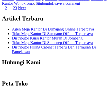
Kantor Wonokromo
,
Situbondo
Leave a comment
Posts
1
2
…
23
Next
navigation
Artikel Terbaru
Agen Meja Kantor Di Lumajang Online Terpercaya
Toko Meja Kantor Di Sampang Offline Terpercaya
Distributor Kursi Kantor Murah Di Jombang
Toko Meja Kantor Di Sumenep Offline Terpercaya
Distributor Filling Cabinet Terbaru Dan Termurah Di
Pamekasan
Hubungi Kami
Peta Toko