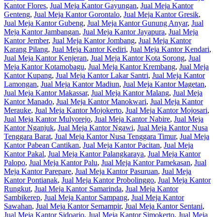
Kantor Flores
,
Jual Meja Kantor Gayungan
,
Jual Meja Kantor
Genteng
,
Jual Meja Kantor Gorontalo
,
Jual Meja Kantor Gresik
,
Jual Meja Kantor Gubeng
,
Jual Meja Kantor Gunung Anyar
,
Jual
Meja Kantor Jambangan
,
Jual Meja Kantor Jayapura
,
Jual Meja
Kantor Jember
,
Jual Meja Kantor Jombang
,
Jual Meja Kantor
Karang Pilang
,
Jual Meja Kantor Kediri
,
Jual Meja Kantor Kendari
,
Jual Meja Kantor Kenjeran
,
Jual Meja Kantor Kota Sorong
,
Jual
Meja Kantor Kotamobagu
,
Jual Meja Kantor Krembang
,
Jual Meja
Kantor Kupang
,
Jual Meja Kantor Lakar Santri
,
Jual Meja Kantor
Lamongan
,
Jual Meja Kantor Madiun
,
Jual Meja Kantor Magetan
,
Jual Meja Kantor Makassar
,
Jual Meja Kantor Malang
,
Jual Meja
Kantor Manado
,
Jual Meja Kantor Manokwari
,
Jual Meja Kantor
Merauke
,
Jual Meja Kantor Mojokerto
,
Jual Meja Kantor Mojosari
,
Jual Meja Kantor Mulyorejo
,
Jual Meja Kantor Nabire
,
Jual Meja
Kantor Nganjuk
,
Jual Meja Kantor Ngawi
,
Jual Meja Kantor Nusa
Tenggara Barat
,
Jual Meja Kantor Nusa Tenggara Timur
,
Jual Meja
Kantor Pabean Cantikan
,
Jual Meja Kantor Pacitan
,
Jual Meja
Kantor Pakal
,
Jual Meja Kantor Palangkaraya
,
Jual Meja Kantor
Palopo
,
Jual Meja Kantor Palu
,
Jual Meja Kantor Pamekasan
,
Jual
Meja Kantor Parepare
,
Jual Meja Kantor Pasuruan
,
Jual Meja
Kantor Pontianak
,
Jual Meja Kantor Probolinggo
,
Jual Meja Kantor
Rungkut
,
Jual Meja Kantor Samarinda
,
Jual Meja Kantor
Sambikerep
,
Jual Meja Kantor Sampang
,
Jual Meja Kantor
Sawahan
,
Jual Meja Kantor Semampir
,
Jual Meja Kantor Sentani
,
Jual Meja Kantor Sidoarjo
,
Jual Meja Kantor Simokerto
,
Jual Meja