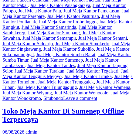
Kantor Pakal
,
Jual Meja Kantor Palangkaraya
,
Jual Meja Kantor
Palopo
,
Jual Meja Kantor Palu
,
Jual Meja Kantor Pamekasan
,
Jual
Meja Kantor Parepare
,
Jual Meja Kantor Pasuruan
,
Jual Meja
Kantor Pontianak
,
Jual Meja Kantor Probolinggo
,
Jual Meja Kantor
Rungkut
,
Jual Meja Kantor Samarinda
,
Jual Meja Kantor
Sambikerep
,
Jual Meja Kantor Sampang
,
Jual Meja Kantor
Sawahan
,
Jual Meja Kantor Semampir
,
Jual Meja Kantor Sentani
,
Jual Meja Kantor Sidoarjo
,
Jual Meja Kantor Simokerto
,
Jual Meja
Kantor Singkawang
,
Jual Meja Kantor Sukolilo
,
Jual Meja Kantor
Sukomanunggal
,
Jual Meja Kantor Sumba Barat
,
Jual Meja Kantor
Sumba Timur
,
Jual Meja Kantor Sumenep
,
Jual Meja Kantor
Tambaksari
,
Jual Meja Kantor Tandes
,
Jual Meja Kantor Tanjung
Selor
,
Jual Meja Kantor Tarakan
,
Jual Meja Kantor Tegalsari
,
Jual
Meja Kantor Tenggilis Mejoyo
,
Jual Meja Kantor Timika
,
Jual Meja
Kantor Tomohon
,
Jual Meja Kantor Trenggalek
,
Jual Meja Kantor
Tuban
,
Jual Meja Kantor Tulungagung
,
Jual Meja Kantor Wamena
,
Jual Meja Kantor Wiyung
,
Jual Meja Kantor Wonocolo
,
Jual Meja
Kantor Wonokromo
,
Situbondo
Leave a comment
Toko Meja Kantor Di Sumenep Offline
Terpercaya
06/08/2026
admin