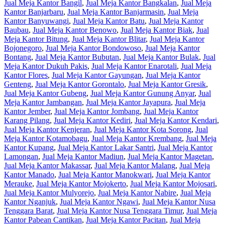
Jual Meja Kantor Bangil
,
Jual Meja Kantor Bangkalan
,
Jual Meja
Kantor Banjarbaru
,
Jual Meja Kantor Banjarmasin
,
Jual Meja
Kantor Banyuwangi
,
Jual Meja Kantor Batu
,
Jual Meja Kantor
Baubau
,
Jual Meja Kantor Benowo
,
Jual Meja Kantor Biak
,
Jual
Meja Kantor Bitung
,
Jual Meja Kantor Blitar
,
Jual Meja Kantor
Bojonegoro
,
Jual Meja Kantor Bondowoso
,
Jual Meja Kantor
Bontang
,
Jual Meja Kantor Bubutan
,
Jual Meja Kantor Bulak
,
Jual
Meja Kantor Dukuh Pakis
,
Jual Meja Kantor Enarotali
,
Jual Meja
Kantor Flores
,
Jual Meja Kantor Gayungan
,
Jual Meja Kantor
Genteng
,
Jual Meja Kantor Gorontalo
,
Jual Meja Kantor Gresik
,
Jual Meja Kantor Gubeng
,
Jual Meja Kantor Gunung Anyar
,
Jual
Meja Kantor Jambangan
,
Jual Meja Kantor Jayapura
,
Jual Meja
Kantor Jember
,
Jual Meja Kantor Jombang
,
Jual Meja Kantor
Karang Pilang
,
Jual Meja Kantor Kediri
,
Jual Meja Kantor Kendari
,
Jual Meja Kantor Kenjeran
,
Jual Meja Kantor Kota Sorong
,
Jual
Meja Kantor Kotamobagu
,
Jual Meja Kantor Krembang
,
Jual Meja
Kantor Kupang
,
Jual Meja Kantor Lakar Santri
,
Jual Meja Kantor
Lamongan
,
Jual Meja Kantor Madiun
,
Jual Meja Kantor Magetan
,
Jual Meja Kantor Makassar
,
Jual Meja Kantor Malang
,
Jual Meja
Kantor Manado
,
Jual Meja Kantor Manokwari
,
Jual Meja Kantor
Merauke
,
Jual Meja Kantor Mojokerto
,
Jual Meja Kantor Mojosari
,
Jual Meja Kantor Mulyorejo
,
Jual Meja Kantor Nabire
,
Jual Meja
Kantor Nganjuk
,
Jual Meja Kantor Ngawi
,
Jual Meja Kantor Nusa
Tenggara Barat
,
Jual Meja Kantor Nusa Tenggara Timur
,
Jual Meja
Kantor Pabean Cantikan
,
Jual Meja Kantor Pacitan
,
Jual Meja