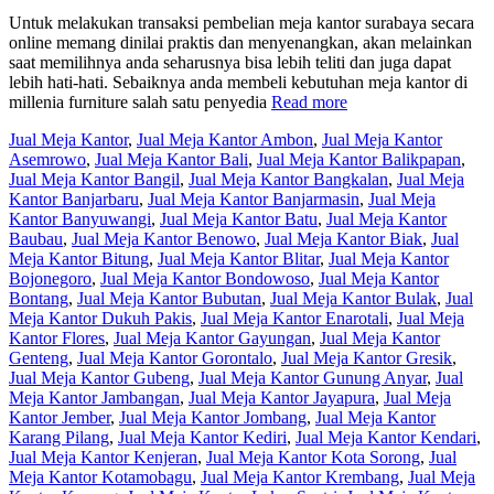
Untuk melakukan transaksi pembelian meja kantor surabaya secara
online memang dinilai praktis dan menyenangkan, akan melainkan
saat memilihnya anda seharusnya bisa lebih teliti dan juga dapat
lebih hati-hati. Sebaiknya anda membeli kebutuhan meja kantor di
millenia furniture salah satu penyedia
Read more
Jual Meja Kantor
,
Jual Meja Kantor Ambon
,
Jual Meja Kantor
Asemrowo
,
Jual Meja Kantor Bali
,
Jual Meja Kantor Balikpapan
,
Jual Meja Kantor Bangil
,
Jual Meja Kantor Bangkalan
,
Jual Meja
Kantor Banjarbaru
,
Jual Meja Kantor Banjarmasin
,
Jual Meja
Kantor Banyuwangi
,
Jual Meja Kantor Batu
,
Jual Meja Kantor
Baubau
,
Jual Meja Kantor Benowo
,
Jual Meja Kantor Biak
,
Jual
Meja Kantor Bitung
,
Jual Meja Kantor Blitar
,
Jual Meja Kantor
Bojonegoro
,
Jual Meja Kantor Bondowoso
,
Jual Meja Kantor
Bontang
,
Jual Meja Kantor Bubutan
,
Jual Meja Kantor Bulak
,
Jual
Meja Kantor Dukuh Pakis
,
Jual Meja Kantor Enarotali
,
Jual Meja
Kantor Flores
,
Jual Meja Kantor Gayungan
,
Jual Meja Kantor
Genteng
,
Jual Meja Kantor Gorontalo
,
Jual Meja Kantor Gresik
,
Jual Meja Kantor Gubeng
,
Jual Meja Kantor Gunung Anyar
,
Jual
Meja Kantor Jambangan
,
Jual Meja Kantor Jayapura
,
Jual Meja
Kantor Jember
,
Jual Meja Kantor Jombang
,
Jual Meja Kantor
Karang Pilang
,
Jual Meja Kantor Kediri
,
Jual Meja Kantor Kendari
,
Jual Meja Kantor Kenjeran
,
Jual Meja Kantor Kota Sorong
,
Jual
Meja Kantor Kotamobagu
,
Jual Meja Kantor Krembang
,
Jual Meja