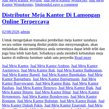
Jual Meja Kantor Wiyung
,
Jual Meja Kantor Wonocolo
,
Jual Meja
Kantor Wonokromo
,
Situbondo
Leave a comment
Distributor Meja Kantor Di Lamongan
Online Terpercaya
02/08/2026
admin
Untuk mengerjakan transaksi pembelian meja kantor surabaya
secara online memang dinilai praktis dan menyenangkan, akan
melainkan dikala memilihnya anda semestinya dapat lebih teliti dan
juga bisa lebih hati-hati. Sebaiknya anda membeli kebutuhan meja
kantor di millenia furniture salah satu penyedia
Read more
Jual Meja Kantor
,
Jual Meja Kantor Ambon
,
Jual Meja Kantor
Asemrowo
,
Jual Meja Kantor Bali
,
Jual Meja Kantor Balikpapan
,
Jual Meja Kantor Bangil
,
Jual Meja Kantor Bangkalan
,
Jual Meja
Kantor Banjarbaru
,
Jual Meja Kantor Banjarmasin
,
Jual Meja
Kantor Banyuwangi
,
Jual Meja Kantor Batu
,
Jual Meja Kantor
Baubau
,
Jual Meja Kantor Benowo
,
Jual Meja Kantor Biak
,
Jual
Meja Kantor Bitung
,
Jual Meja Kantor Blitar
,
Jual Meja Kantor
Bojonegoro
,
Jual Meja Kantor Bondowoso
,
Jual Meja Kantor
Bontang
,
Jual Meja Kantor Bubutan
,
Jual Meja Kantor Bulak
,
Jual
Meja Kantor Dukuh Pakis
,
Jual Meja Kantor Enarotali
,
Jual Meja