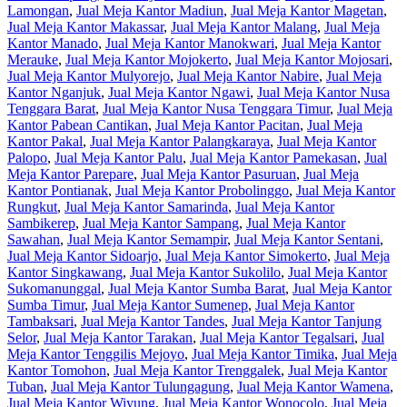
Lamongan
,
Jual Meja Kantor Madiun
,
Jual Meja Kantor Magetan
,
Jual Meja Kantor Makassar
,
Jual Meja Kantor Malang
,
Jual Meja
Kantor Manado
,
Jual Meja Kantor Manokwari
,
Jual Meja Kantor
Merauke
,
Jual Meja Kantor Mojokerto
,
Jual Meja Kantor Mojosari
,
Jual Meja Kantor Mulyorejo
,
Jual Meja Kantor Nabire
,
Jual Meja
Kantor Nganjuk
,
Jual Meja Kantor Ngawi
,
Jual Meja Kantor Nusa
Tenggara Barat
,
Jual Meja Kantor Nusa Tenggara Timur
,
Jual Meja
Kantor Pabean Cantikan
,
Jual Meja Kantor Pacitan
,
Jual Meja
Kantor Pakal
,
Jual Meja Kantor Palangkaraya
,
Jual Meja Kantor
Palopo
,
Jual Meja Kantor Palu
,
Jual Meja Kantor Pamekasan
,
Jual
Meja Kantor Parepare
,
Jual Meja Kantor Pasuruan
,
Jual Meja
Kantor Pontianak
,
Jual Meja Kantor Probolinggo
,
Jual Meja Kantor
Rungkut
,
Jual Meja Kantor Samarinda
,
Jual Meja Kantor
Sambikerep
,
Jual Meja Kantor Sampang
,
Jual Meja Kantor
Sawahan
,
Jual Meja Kantor Semampir
,
Jual Meja Kantor Sentani
,
Jual Meja Kantor Sidoarjo
,
Jual Meja Kantor Simokerto
,
Jual Meja
Kantor Singkawang
,
Jual Meja Kantor Sukolilo
,
Jual Meja Kantor
Sukomanunggal
,
Jual Meja Kantor Sumba Barat
,
Jual Meja Kantor
Sumba Timur
,
Jual Meja Kantor Sumenep
,
Jual Meja Kantor
Tambaksari
,
Jual Meja Kantor Tandes
,
Jual Meja Kantor Tanjung
Selor
,
Jual Meja Kantor Tarakan
,
Jual Meja Kantor Tegalsari
,
Jual
Meja Kantor Tenggilis Mejoyo
,
Jual Meja Kantor Timika
,
Jual Meja
Kantor Tomohon
,
Jual Meja Kantor Trenggalek
,
Jual Meja Kantor
Tuban
,
Jual Meja Kantor Tulungagung
,
Jual Meja Kantor Wamena
,
Jual Meja Kantor Wiyung
,
Jual Meja Kantor Wonocolo
,
Jual Meja