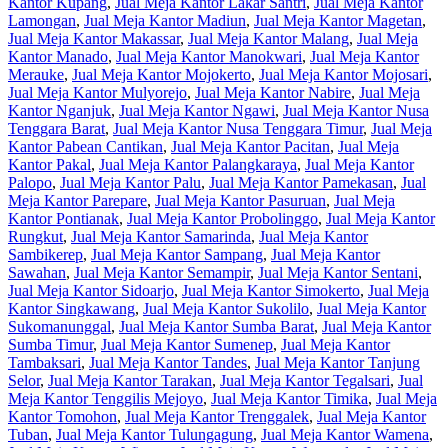
Kantor Kupang
,
Jual Meja Kantor Lakar Santri
,
Jual Meja Kantor
Lamongan
,
Jual Meja Kantor Madiun
,
Jual Meja Kantor Magetan
,
Jual Meja Kantor Makassar
,
Jual Meja Kantor Malang
,
Jual Meja
Kantor Manado
,
Jual Meja Kantor Manokwari
,
Jual Meja Kantor
Merauke
,
Jual Meja Kantor Mojokerto
,
Jual Meja Kantor Mojosari
,
Jual Meja Kantor Mulyorejo
,
Jual Meja Kantor Nabire
,
Jual Meja
Kantor Nganjuk
,
Jual Meja Kantor Ngawi
,
Jual Meja Kantor Nusa
Tenggara Barat
,
Jual Meja Kantor Nusa Tenggara Timur
,
Jual Meja
Kantor Pabean Cantikan
,
Jual Meja Kantor Pacitan
,
Jual Meja
Kantor Pakal
,
Jual Meja Kantor Palangkaraya
,
Jual Meja Kantor
Palopo
,
Jual Meja Kantor Palu
,
Jual Meja Kantor Pamekasan
,
Jual
Meja Kantor Parepare
,
Jual Meja Kantor Pasuruan
,
Jual Meja
Kantor Pontianak
,
Jual Meja Kantor Probolinggo
,
Jual Meja Kantor
Rungkut
,
Jual Meja Kantor Samarinda
,
Jual Meja Kantor
Sambikerep
,
Jual Meja Kantor Sampang
,
Jual Meja Kantor
Sawahan
,
Jual Meja Kantor Semampir
,
Jual Meja Kantor Sentani
,
Jual Meja Kantor Sidoarjo
,
Jual Meja Kantor Simokerto
,
Jual Meja
Kantor Singkawang
,
Jual Meja Kantor Sukolilo
,
Jual Meja Kantor
Sukomanunggal
,
Jual Meja Kantor Sumba Barat
,
Jual Meja Kantor
Sumba Timur
,
Jual Meja Kantor Sumenep
,
Jual Meja Kantor
Tambaksari
,
Jual Meja Kantor Tandes
,
Jual Meja Kantor Tanjung
Selor
,
Jual Meja Kantor Tarakan
,
Jual Meja Kantor Tegalsari
,
Jual
Meja Kantor Tenggilis Mejoyo
,
Jual Meja Kantor Timika
,
Jual Meja
Kantor Tomohon
,
Jual Meja Kantor Trenggalek
,
Jual Meja Kantor
Tuban
,
Jual Meja Kantor Tulungagung
,
Jual Meja Kantor Wamena
,