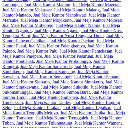
Lamongan
,
Jual Meja Kantor Madiun
,
Jual Meja Kantor Magetan
,
Jual Meja Kantor Makassar
,
Jual Meja Kantor Malang
,
Jual Meja
Kantor Manado
,
Jual Meja Kantor Manokwari
,
Jual Meja Kantor
Merauke
,
Jual Meja Kantor Mojokerto
,
Jual Meja Kantor Mojosari
,
Jual Meja Kantor Mulyorejo
,
Jual Meja Kantor Nabire
,
Jual Meja
Kantor Nganjuk
,
Jual Meja Kantor Ngawi
,
Jual Meja Kantor Nusa
Tenggara Barat
,
Jual Meja Kantor Nusa Tenggara Timur
,
Jual Meja
Kantor Pabean Cantikan
,
Jual Meja Kantor Pacitan
,
Jual Meja
Kantor Pakal
,
Jual Meja Kantor Palangkaraya
,
Jual Meja Kantor
Palopo
,
Jual Meja Kantor Palu
,
Jual Meja Kantor Pamekasan
,
Jual
Meja Kantor Parepare
,
Jual Meja Kantor Pasuruan
,
Jual Meja
Kantor Pontianak
,
Jual Meja Kantor Probolinggo
,
Jual Meja Kantor
Rungkut
,
Jual Meja Kantor Samarinda
,
Jual Meja Kantor
Sambikerep
,
Jual Meja Kantor Sampang
,
Jual Meja Kantor
Sawahan
,
Jual Meja Kantor Semampir
,
Jual Meja Kantor Sentani
,
Jual Meja Kantor Sidoarjo
,
Jual Meja Kantor Simokerto
,
Jual Meja
Kantor Singkawang
,
Jual Meja Kantor Sukolilo
,
Jual Meja Kantor
Sukomanunggal
,
Jual Meja Kantor Sumba Barat
,
Jual Meja Kantor
Sumba Timur
,
Jual Meja Kantor Sumenep
,
Jual Meja Kantor
Tambaksari
,
Jual Meja Kantor Tandes
,
Jual Meja Kantor Tanjung
Selor
,
Jual Meja Kantor Tarakan
,
Jual Meja Kantor Tegalsari
,
Jual
Meja Kantor Tenggilis Mejoyo
,
Jual Meja Kantor Timika
,
Jual Meja
Kantor Tomohon
,
Jual Meja Kantor Trenggalek
,
Jual Meja Kantor
Tuban
,
Jual Meja Kantor Tulungagung
,
Jual Meja Kantor Wamena
,