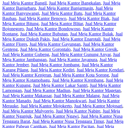
Jual Meja Kantor Bangil
,
Jual Meja Kantor Bangkalan
,
Jual Meja
Kantor Banjarbaru
,
Jual Meja Kantor Banjarmasin
,
Jual Meja
Kantor Banyuwangi
,
Jual Meja Kantor Batu
,
Jual Meja Kantor
Baubau
,
Jual Meja Kantor Benowo
,
Jual Meja Kantor Biak
,
Jual
Meja Kantor Bitung
,
Jual Meja Kantor Blitar
,
Jual Meja Kantor
Bojonegoro
,
Jual Meja Kantor Bondowoso
,
Jual Meja Kantor
Bontang
,
Jual Meja Kantor Bubutan
,
Jual Meja Kantor Bulak
,
Jual
Meja Kantor Dukuh Pakis
,
Jual Meja Kantor Enarotali
,
Jual Meja
Kantor Flores
,
Jual Meja Kantor Gayungan
,
Jual Meja Kantor
Genteng
,
Jual Meja Kantor Gorontalo
,
Jual Meja Kantor Gresik
,
Jual Meja Kantor Gubeng
,
Jual Meja Kantor Gunung Anyar
,
Jual
Meja Kantor Jambangan
,
Jual Meja Kantor Jayapura
,
Jual Meja
Kantor Jember
,
Jual Meja Kantor Jombang
,
Jual Meja Kantor
Karang Pilang
,
Jual Meja Kantor Kediri
,
Jual Meja Kantor Kendari
,
Jual Meja Kantor Kenjeran
,
Jual Meja Kantor Kota Sorong
,
Jual
Meja Kantor Kotamobagu
,
Jual Meja Kantor Krembang
,
Jual Meja
Kantor Kupang
,
Jual Meja Kantor Lakar Santri
,
Jual Meja Kantor
Lamongan
,
Jual Meja Kantor Madiun
,
Jual Meja Kantor Magetan
,
Jual Meja Kantor Makassar
,
Jual Meja Kantor Malang
,
Jual Meja
Kantor Manado
,
Jual Meja Kantor Manokwari
,
Jual Meja Kantor
Merauke
,
Jual Meja Kantor Mojokerto
,
Jual Meja Kantor Mojosari
,
Jual Meja Kantor Mulyorejo
,
Jual Meja Kantor Nabire
,
Jual Meja
Kantor Nganjuk
,
Jual Meja Kantor Ngawi
,
Jual Meja Kantor Nusa
Tenggara Barat
,
Jual Meja Kantor Nusa Tenggara Timur
,
Jual Meja
Kantor Pabean Cantikan
,
Jual Meja Kantor Pacitan
,
Jual Meja