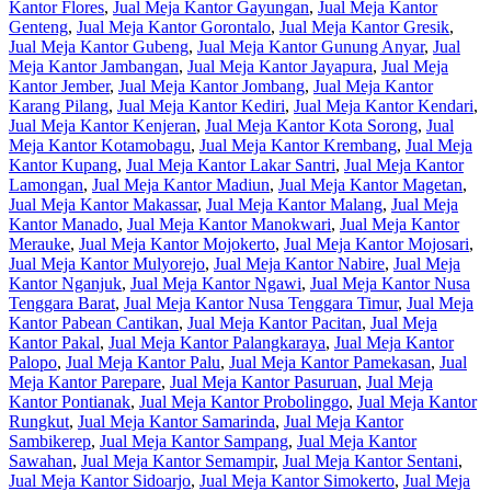
Kantor Flores
,
Jual Meja Kantor Gayungan
,
Jual Meja Kantor
Genteng
,
Jual Meja Kantor Gorontalo
,
Jual Meja Kantor Gresik
,
Jual Meja Kantor Gubeng
,
Jual Meja Kantor Gunung Anyar
,
Jual
Meja Kantor Jambangan
,
Jual Meja Kantor Jayapura
,
Jual Meja
Kantor Jember
,
Jual Meja Kantor Jombang
,
Jual Meja Kantor
Karang Pilang
,
Jual Meja Kantor Kediri
,
Jual Meja Kantor Kendari
,
Jual Meja Kantor Kenjeran
,
Jual Meja Kantor Kota Sorong
,
Jual
Meja Kantor Kotamobagu
,
Jual Meja Kantor Krembang
,
Jual Meja
Kantor Kupang
,
Jual Meja Kantor Lakar Santri
,
Jual Meja Kantor
Lamongan
,
Jual Meja Kantor Madiun
,
Jual Meja Kantor Magetan
,
Jual Meja Kantor Makassar
,
Jual Meja Kantor Malang
,
Jual Meja
Kantor Manado
,
Jual Meja Kantor Manokwari
,
Jual Meja Kantor
Merauke
,
Jual Meja Kantor Mojokerto
,
Jual Meja Kantor Mojosari
,
Jual Meja Kantor Mulyorejo
,
Jual Meja Kantor Nabire
,
Jual Meja
Kantor Nganjuk
,
Jual Meja Kantor Ngawi
,
Jual Meja Kantor Nusa
Tenggara Barat
,
Jual Meja Kantor Nusa Tenggara Timur
,
Jual Meja
Kantor Pabean Cantikan
,
Jual Meja Kantor Pacitan
,
Jual Meja
Kantor Pakal
,
Jual Meja Kantor Palangkaraya
,
Jual Meja Kantor
Palopo
,
Jual Meja Kantor Palu
,
Jual Meja Kantor Pamekasan
,
Jual
Meja Kantor Parepare
,
Jual Meja Kantor Pasuruan
,
Jual Meja
Kantor Pontianak
,
Jual Meja Kantor Probolinggo
,
Jual Meja Kantor
Rungkut
,
Jual Meja Kantor Samarinda
,
Jual Meja Kantor
Sambikerep
,
Jual Meja Kantor Sampang
,
Jual Meja Kantor
Sawahan
,
Jual Meja Kantor Semampir
,
Jual Meja Kantor Sentani
,
Jual Meja Kantor Sidoarjo
,
Jual Meja Kantor Simokerto
,
Jual Meja