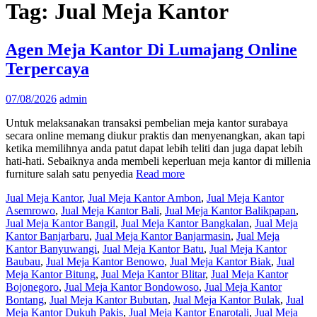
Tag:
Jual Meja Kantor
Agen Meja Kantor Di Lumajang Online
Terpercaya
07/08/2026
admin
Untuk melaksanakan transaksi pembelian meja kantor surabaya
secara online memang diukur praktis dan menyenangkan, akan tapi
ketika memilihnya anda patut dapat lebih teliti dan juga dapat lebih
hati-hati. Sebaiknya anda membeli keperluan meja kantor di millenia
furniture salah satu penyedia
Read more
Jual Meja Kantor
,
Jual Meja Kantor Ambon
,
Jual Meja Kantor
Asemrowo
,
Jual Meja Kantor Bali
,
Jual Meja Kantor Balikpapan
,
Jual Meja Kantor Bangil
,
Jual Meja Kantor Bangkalan
,
Jual Meja
Kantor Banjarbaru
,
Jual Meja Kantor Banjarmasin
,
Jual Meja
Kantor Banyuwangi
,
Jual Meja Kantor Batu
,
Jual Meja Kantor
Baubau
,
Jual Meja Kantor Benowo
,
Jual Meja Kantor Biak
,
Jual
Meja Kantor Bitung
,
Jual Meja Kantor Blitar
,
Jual Meja Kantor
Bojonegoro
,
Jual Meja Kantor Bondowoso
,
Jual Meja Kantor
Bontang
,
Jual Meja Kantor Bubutan
,
Jual Meja Kantor Bulak
,
Jual
Meja Kantor Dukuh Pakis
,
Jual Meja Kantor Enarotali
,
Jual Meja