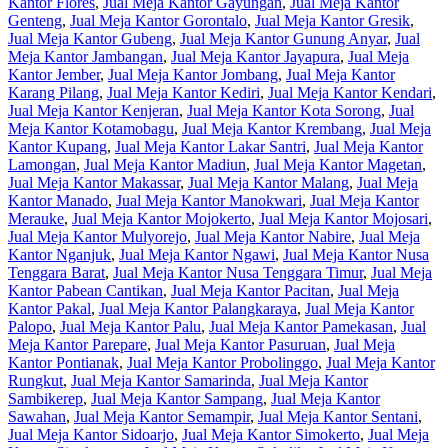
Kantor Flores
,
Jual Meja Kantor Gayungan
,
Jual Meja Kantor
Genteng
,
Jual Meja Kantor Gorontalo
,
Jual Meja Kantor Gresik
,
Jual Meja Kantor Gubeng
,
Jual Meja Kantor Gunung Anyar
,
Jual
Meja Kantor Jambangan
,
Jual Meja Kantor Jayapura
,
Jual Meja
Kantor Jember
,
Jual Meja Kantor Jombang
,
Jual Meja Kantor
Karang Pilang
,
Jual Meja Kantor Kediri
,
Jual Meja Kantor Kendari
,
Jual Meja Kantor Kenjeran
,
Jual Meja Kantor Kota Sorong
,
Jual
Meja Kantor Kotamobagu
,
Jual Meja Kantor Krembang
,
Jual Meja
Kantor Kupang
,
Jual Meja Kantor Lakar Santri
,
Jual Meja Kantor
Lamongan
,
Jual Meja Kantor Madiun
,
Jual Meja Kantor Magetan
,
Jual Meja Kantor Makassar
,
Jual Meja Kantor Malang
,
Jual Meja
Kantor Manado
,
Jual Meja Kantor Manokwari
,
Jual Meja Kantor
Merauke
,
Jual Meja Kantor Mojokerto
,
Jual Meja Kantor Mojosari
,
Jual Meja Kantor Mulyorejo
,
Jual Meja Kantor Nabire
,
Jual Meja
Kantor Nganjuk
,
Jual Meja Kantor Ngawi
,
Jual Meja Kantor Nusa
Tenggara Barat
,
Jual Meja Kantor Nusa Tenggara Timur
,
Jual Meja
Kantor Pabean Cantikan
,
Jual Meja Kantor Pacitan
,
Jual Meja
Kantor Pakal
,
Jual Meja Kantor Palangkaraya
,
Jual Meja Kantor
Palopo
,
Jual Meja Kantor Palu
,
Jual Meja Kantor Pamekasan
,
Jual
Meja Kantor Parepare
,
Jual Meja Kantor Pasuruan
,
Jual Meja
Kantor Pontianak
,
Jual Meja Kantor Probolinggo
,
Jual Meja Kantor
Rungkut
,
Jual Meja Kantor Samarinda
,
Jual Meja Kantor
Sambikerep
,
Jual Meja Kantor Sampang
,
Jual Meja Kantor
Sawahan
,
Jual Meja Kantor Semampir
,
Jual Meja Kantor Sentani
,
Jual Meja Kantor Sidoarjo
,
Jual Meja Kantor Simokerto
,
Jual Meja