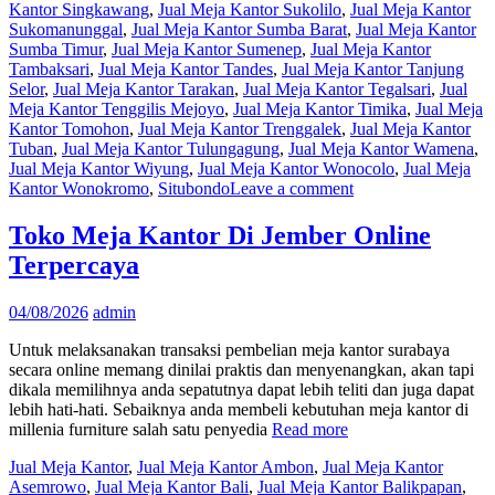
Kantor Singkawang
,
Jual Meja Kantor Sukolilo
,
Jual Meja Kantor
Sukomanunggal
,
Jual Meja Kantor Sumba Barat
,
Jual Meja Kantor
Sumba Timur
,
Jual Meja Kantor Sumenep
,
Jual Meja Kantor
Tambaksari
,
Jual Meja Kantor Tandes
,
Jual Meja Kantor Tanjung
Selor
,
Jual Meja Kantor Tarakan
,
Jual Meja Kantor Tegalsari
,
Jual
Meja Kantor Tenggilis Mejoyo
,
Jual Meja Kantor Timika
,
Jual Meja
Kantor Tomohon
,
Jual Meja Kantor Trenggalek
,
Jual Meja Kantor
Tuban
,
Jual Meja Kantor Tulungagung
,
Jual Meja Kantor Wamena
,
Jual Meja Kantor Wiyung
,
Jual Meja Kantor Wonocolo
,
Jual Meja
Kantor Wonokromo
,
Situbondo
Leave a comment
Toko Meja Kantor Di Jember Online
Terpercaya
04/08/2026
admin
Untuk melaksanakan transaksi pembelian meja kantor surabaya
secara online memang dinilai praktis dan menyenangkan, akan tapi
dikala memilihnya anda sepatutnya dapat lebih teliti dan juga dapat
lebih hati-hati. Sebaiknya anda membeli kebutuhan meja kantor di
millenia furniture salah satu penyedia
Read more
Jual Meja Kantor
,
Jual Meja Kantor Ambon
,
Jual Meja Kantor
Asemrowo
,
Jual Meja Kantor Bali
,
Jual Meja Kantor Balikpapan
,