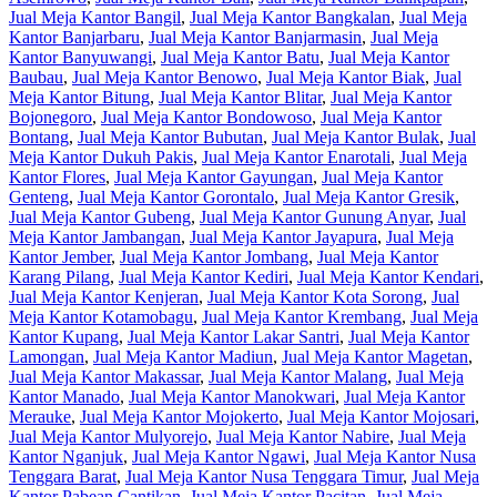
Jual Meja Kantor Bangil
,
Jual Meja Kantor Bangkalan
,
Jual Meja
Kantor Banjarbaru
,
Jual Meja Kantor Banjarmasin
,
Jual Meja
Kantor Banyuwangi
,
Jual Meja Kantor Batu
,
Jual Meja Kantor
Baubau
,
Jual Meja Kantor Benowo
,
Jual Meja Kantor Biak
,
Jual
Meja Kantor Bitung
,
Jual Meja Kantor Blitar
,
Jual Meja Kantor
Bojonegoro
,
Jual Meja Kantor Bondowoso
,
Jual Meja Kantor
Bontang
,
Jual Meja Kantor Bubutan
,
Jual Meja Kantor Bulak
,
Jual
Meja Kantor Dukuh Pakis
,
Jual Meja Kantor Enarotali
,
Jual Meja
Kantor Flores
,
Jual Meja Kantor Gayungan
,
Jual Meja Kantor
Genteng
,
Jual Meja Kantor Gorontalo
,
Jual Meja Kantor Gresik
,
Jual Meja Kantor Gubeng
,
Jual Meja Kantor Gunung Anyar
,
Jual
Meja Kantor Jambangan
,
Jual Meja Kantor Jayapura
,
Jual Meja
Kantor Jember
,
Jual Meja Kantor Jombang
,
Jual Meja Kantor
Karang Pilang
,
Jual Meja Kantor Kediri
,
Jual Meja Kantor Kendari
,
Jual Meja Kantor Kenjeran
,
Jual Meja Kantor Kota Sorong
,
Jual
Meja Kantor Kotamobagu
,
Jual Meja Kantor Krembang
,
Jual Meja
Kantor Kupang
,
Jual Meja Kantor Lakar Santri
,
Jual Meja Kantor
Lamongan
,
Jual Meja Kantor Madiun
,
Jual Meja Kantor Magetan
,
Jual Meja Kantor Makassar
,
Jual Meja Kantor Malang
,
Jual Meja
Kantor Manado
,
Jual Meja Kantor Manokwari
,
Jual Meja Kantor
Merauke
,
Jual Meja Kantor Mojokerto
,
Jual Meja Kantor Mojosari
,
Jual Meja Kantor Mulyorejo
,
Jual Meja Kantor Nabire
,
Jual Meja
Kantor Nganjuk
,
Jual Meja Kantor Ngawi
,
Jual Meja Kantor Nusa
Tenggara Barat
,
Jual Meja Kantor Nusa Tenggara Timur
,
Jual Meja
Kantor Pabean Cantikan
,
Jual Meja Kantor Pacitan
,
Jual Meja