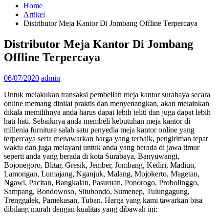
Home
Artikel
Distributor Meja Kantor Di Jombang Offline Terpercaya
Distributor Meja Kantor Di Jombang
Offline Terpercaya
06/07/2020
admin
Untuk melakukan transaksi pembelian meja kantor surabaya secara
online memang dinilai praktis dan menyenangkan, akan melainkan
dikala memilihnya anda harus dapat lebih teliti dan juga dapat lebih
hati-hati. Sebaiknya anda membeli kebutuhan meja kantor di
millenia furniture salah satu penyedia meja kantor online yang
terpercaya serta menawarkan harga yang terbaik, pengiriman tepat
waktu dan juga melayani untuk anda yang berada di jawa timur
seperti anda yang berada di kota Surabaya, Banyuwangi,
Bojonegoro, Blitar, Gresik, Jember, Jombang, Kediri, Madiun,
Lamongan, Lumajang, Nganjuk, Malang, Mojokerto, Magetan,
Ngawi, Pacitan, Bangkalan, Pasuruan, Ponorogo, Probolinggo,
Sampang, Bondowoso, Situbondo, Sumenep, Tulungagung,
Trenggalek, Pamekasan, Tuban. Harga yang kami tawarkan bisa
dibilang murah dengan kualitas yang dibawah ini: