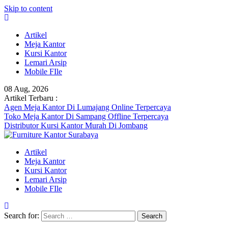
Skip to content
Artikel
Meja Kantor
Kursi Kantor
Lemari Arsip
Mobile FIle
08 Aug, 2026
Artikel Terbaru :
Agen Meja Kantor Di Lumajang Online Terpercaya
Toko Meja Kantor Di Sampang Offline Terpercaya
Distributor Kursi Kantor Murah Di Jombang
Artikel
Meja Kantor
Kursi Kantor
Lemari Arsip
Mobile FIle
Search for: