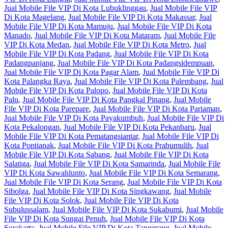
Jual Mobile File VIP Di Kota Lubuklinggau
,
Jual Mobile File VIP
Di Kota Magelang
,
Jual Mobile File VIP Di Kota Makassar
,
Jual
Mobile File VIP Di Kota Mamuju
,
Jual Mobile File VIP Di Kota
Manado
,
Jual Mobile File VIP Di Kota Mataram
,
Jual Mobile File
VIP Di Kota Medan
,
Jual Mobile File VIP Di Kota Metro
,
Jual
Mobile File VIP Di Kota Padang
,
Jual Mobile File VIP Di Kota
Padangpanjang
,
Jual Mobile File VIP Di Kota Padangsidempuan
,
Jual Mobile File VIP Di Kota Pagar Alam
,
Jual Mobile File VIP Di
Kota Palangka Raya
,
Jual Mobile File VIP Di Kota Palembang
,
Jual
Mobile File VIP Di Kota Palopo
,
Jual Mobile File VIP Di Kota
Palu
,
Jual Mobile File VIP Di Kota Pangkal Pinang
,
Jual Mobile
File VIP Di Kota Parepare
,
Jual Mobile File VIP Di Kota Pariaman
,
Jual Mobile File VIP Di Kota Payakumbuh
,
Jual Mobile File VIP Di
Kota Pekalongan
,
Jual Mobile File VIP Di Kota Pekanbaru
,
Jual
Mobile File VIP Di Kota Pematangsiantar
,
Jual Mobile File VIP Di
Kota Pontianak
,
Jual Mobile File VIP Di Kota Prabumulih
,
Jual
Mobile File VIP Di Kota Sabang
,
Jual Mobile File VIP Di Kota
Salatiga
,
Jual Mobile File VIP Di Kota Samarinda
,
Jual Mobile File
VIP Di Kota Sawahlunto
,
Jual Mobile File VIP Di Kota Semarang
,
Jual Mobile File VIP Di Kota Serang
,
Jual Mobile File VIP Di Kota
Sibolga
,
Jual Mobile File VIP Di Kota Singkawang
,
Jual Mobile
File VIP Di Kota Solok
,
Jual Mobile File VIP Di Kota
Subulussalam
,
Jual Mobile File VIP Di Kota Sukabumi
,
Jual Mobile
File VIP Di Kota Sungai Penuh
,
Jual Mobile File VIP Di Kota
Surakarta
,
Jual Mobile File VIP Di Kota Tangerang
,
Jual Mobile