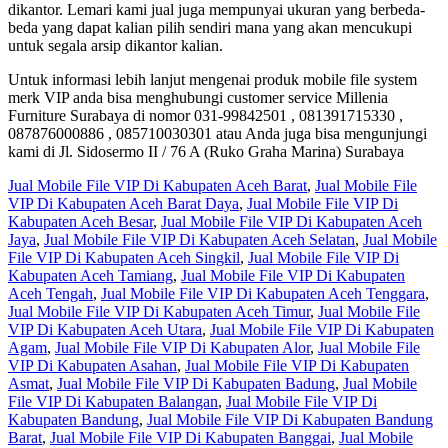
dikantor. Lemari kami jual juga mempunyai ukuran yang berbeda-
beda yang dapat kalian pilih sendiri mana yang akan mencukupi
untuk segala arsip dikantor kalian.
Untuk informasi lebih lanjut mengenai produk mobile file system
merk VIP anda bisa menghubungi customer service Millenia
Furniture Surabaya di nomor 031-99842501 , 081391715330 ,
087876000886 , 085710030301 atau Anda juga bisa mengunjungi
kami di Jl. Sidosermo II / 76 A (Ruko Graha Marina) Surabaya
Jual Mobile File VIP Di Kabupaten Aceh Barat
,
Jual Mobile File
VIP Di Kabupaten Aceh Barat Daya
,
Jual Mobile File VIP Di
Kabupaten Aceh Besar
,
Jual Mobile File VIP Di Kabupaten Aceh
Jaya
,
Jual Mobile File VIP Di Kabupaten Aceh Selatan
,
Jual Mobile
File VIP Di Kabupaten Aceh Singkil
,
Jual Mobile File VIP Di
Kabupaten Aceh Tamiang
,
Jual Mobile File VIP Di Kabupaten
Aceh Tengah
,
Jual Mobile File VIP Di Kabupaten Aceh Tenggara
,
Jual Mobile File VIP Di Kabupaten Aceh Timur
,
Jual Mobile File
VIP Di Kabupaten Aceh Utara
,
Jual Mobile File VIP Di Kabupaten
Agam
,
Jual Mobile File VIP Di Kabupaten Alor
,
Jual Mobile File
VIP Di Kabupaten Asahan
,
Jual Mobile File VIP Di Kabupaten
Asmat
,
Jual Mobile File VIP Di Kabupaten Badung
,
Jual Mobile
File VIP Di Kabupaten Balangan
,
Jual Mobile File VIP Di
Kabupaten Bandung
,
Jual Mobile File VIP Di Kabupaten Bandung
Barat
,
Jual Mobile File VIP Di Kabupaten Banggai
,
Jual Mobile