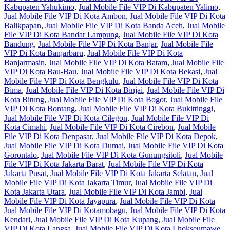
Kabupaten Yahukimo
,
Jual Mobile File VIP Di Kabupaten Yalimo
,
Jual Mobile File VIP Di Kota Ambon
,
Jual Mobile File VIP Di Kota
Balikpapan
,
Jual Mobile File VIP Di Kota Banda Aceh
,
Jual Mobile
File VIP Di Kota Bandar Lampung
,
Jual Mobile File VIP Di Kota
Bandung
,
Jual Mobile File VIP Di Kota Banjar
,
Jual Mobile File
VIP Di Kota Banjarbaru
,
Jual Mobile File VIP Di Kota
Banjarmasin
,
Jual Mobile File VIP Di Kota Batam
,
Jual Mobile File
VIP Di Kota Bau-Bau
,
Jual Mobile File VIP Di Kota Bekasi
,
Jual
Mobile File VIP Di Kota Bengkulu
,
Jual Mobile File VIP Di Kota
Bima
,
Jual Mobile File VIP Di Kota Binjai
,
Jual Mobile File VIP Di
Kota Bitung
,
Jual Mobile File VIP Di Kota Bogor
,
Jual Mobile File
VIP Di Kota Bontang
,
Jual Mobile File VIP Di Kota Bukittinggi
,
Jual Mobile File VIP Di Kota Cilegon
,
Jual Mobile File VIP Di
Kota Cimahi
,
Jual Mobile File VIP Di Kota Cirebon
,
Jual Mobile
File VIP Di Kota Denpasar
,
Jual Mobile File VIP Di Kota Depok
,
Jual Mobile File VIP Di Kota Dumai
,
Jual Mobile File VIP Di Kota
Gorontalo
,
Jual Mobile File VIP Di Kota Gunungsitoli
,
Jual Mobile
File VIP Di Kota Jakarta Barat
,
Jual Mobile File VIP Di Kota
Jakarta Pusat
,
Jual Mobile File VIP Di Kota Jakarta Selatan
,
Jual
Mobile File VIP Di Kota Jakarta Timur
,
Jual Mobile File VIP Di
Kota Jakarta Utara
,
Jual Mobile File VIP Di Kota Jambi
,
Jual
Mobile File VIP Di Kota Jayapura
,
Jual Mobile File VIP Di Kota
Jual Mobile File VIP Di Kotamobagu
,
Jual Mobile File VIP Di Kota
Kendari
,
Jual Mobile File VIP Di Kota Kupang
,
Jual Mobile File
VIP Di Kota Langsa
,
Jual Mobile File VIP Di Kota Lhokseumawe
,