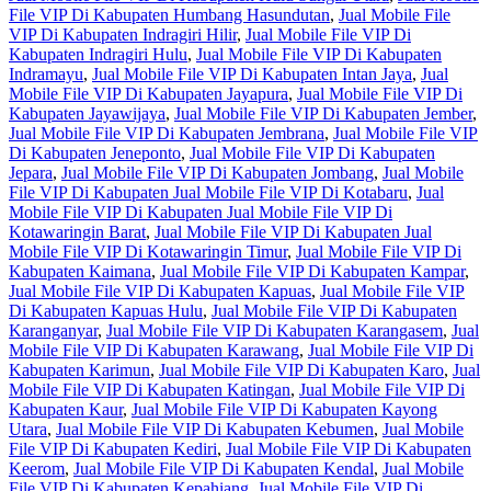
File VIP Di Kabupaten Humbang Hasundutan
,
Jual Mobile File
VIP Di Kabupaten Indragiri Hilir
,
Jual Mobile File VIP Di
Kabupaten Indragiri Hulu
,
Jual Mobile File VIP Di Kabupaten
Indramayu
,
Jual Mobile File VIP Di Kabupaten Intan Jaya
,
Jual
Mobile File VIP Di Kabupaten Jayapura
,
Jual Mobile File VIP Di
Kabupaten Jayawijaya
,
Jual Mobile File VIP Di Kabupaten Jember
,
Jual Mobile File VIP Di Kabupaten Jembrana
,
Jual Mobile File VIP
Di Kabupaten Jeneponto
,
Jual Mobile File VIP Di Kabupaten
Jepara
,
Jual Mobile File VIP Di Kabupaten Jombang
,
Jual Mobile
File VIP Di Kabupaten Jual Mobile File VIP Di Kotabaru
,
Jual
Mobile File VIP Di Kabupaten Jual Mobile File VIP Di
Kotawaringin Barat
,
Jual Mobile File VIP Di Kabupaten Jual
Mobile File VIP Di Kotawaringin Timur
,
Jual Mobile File VIP Di
Kabupaten Kaimana
,
Jual Mobile File VIP Di Kabupaten Kampar
,
Jual Mobile File VIP Di Kabupaten Kapuas
,
Jual Mobile File VIP
Di Kabupaten Kapuas Hulu
,
Jual Mobile File VIP Di Kabupaten
Karanganyar
,
Jual Mobile File VIP Di Kabupaten Karangasem
,
Jual
Mobile File VIP Di Kabupaten Karawang
,
Jual Mobile File VIP Di
Kabupaten Karimun
,
Jual Mobile File VIP Di Kabupaten Karo
,
Jual
Mobile File VIP Di Kabupaten Katingan
,
Jual Mobile File VIP Di
Kabupaten Kaur
,
Jual Mobile File VIP Di Kabupaten Kayong
Utara
,
Jual Mobile File VIP Di Kabupaten Kebumen
,
Jual Mobile
File VIP Di Kabupaten Kediri
,
Jual Mobile File VIP Di Kabupaten
Keerom
,
Jual Mobile File VIP Di Kabupaten Kendal
,
Jual Mobile
File VIP Di Kabupaten Kepahiang
,
Jual Mobile File VIP Di