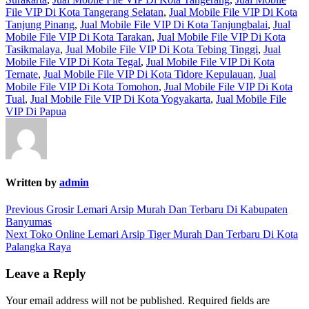
File VIP Di Kota Tangerang Selatan
,
Jual Mobile File VIP Di Kota
Tanjung Pinang
,
Jual Mobile File VIP Di Kota Tanjungbalai
,
Jual
Mobile File VIP Di Kota Tarakan
,
Jual Mobile File VIP Di Kota
Tasikmalaya
,
Jual Mobile File VIP Di Kota Tebing Tinggi
,
Jual
Mobile File VIP Di Kota Tegal
,
Jual Mobile File VIP Di Kota
Ternate
,
Jual Mobile File VIP Di Kota Tidore Kepulauan
,
Jual
Mobile File VIP Di Kota Tomohon
,
Jual Mobile File VIP Di Kota
Tual
,
Jual Mobile File VIP Di Kota Yogyakarta
,
Jual Mobile File
VIP Di Papua
Written by
admin
Post
Previous
Previous
Grosir Lemari Arsip Murah Dan Terbaru Di Kabupaten
post:
Banyumas
navigation
Next
Next
Toko Online Lemari Arsip Tiger Murah Dan Terbaru Di Kota
post:
Palangka Raya
Leave a Reply
Your email address will not be published.
Required fields are