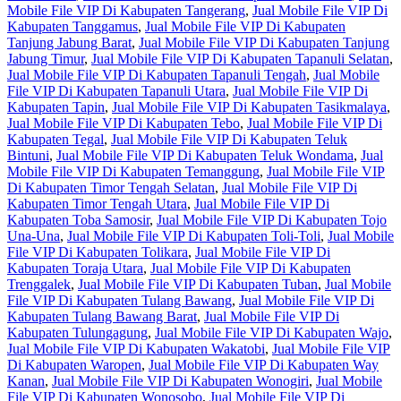
Mobile File VIP Di Kabupaten Tangerang
,
Jual Mobile File VIP Di
Kabupaten Tanggamus
,
Jual Mobile File VIP Di Kabupaten
Tanjung Jabung Barat
,
Jual Mobile File VIP Di Kabupaten Tanjung
Jabung Timur
,
Jual Mobile File VIP Di Kabupaten Tapanuli Selatan
,
Jual Mobile File VIP Di Kabupaten Tapanuli Tengah
,
Jual Mobile
File VIP Di Kabupaten Tapanuli Utara
,
Jual Mobile File VIP Di
Kabupaten Tapin
,
Jual Mobile File VIP Di Kabupaten Tasikmalaya
,
Jual Mobile File VIP Di Kabupaten Tebo
,
Jual Mobile File VIP Di
Kabupaten Tegal
,
Jual Mobile File VIP Di Kabupaten Teluk
Bintuni
,
Jual Mobile File VIP Di Kabupaten Teluk Wondama
,
Jual
Mobile File VIP Di Kabupaten Temanggung
,
Jual Mobile File VIP
Di Kabupaten Timor Tengah Selatan
,
Jual Mobile File VIP Di
Kabupaten Timor Tengah Utara
,
Jual Mobile File VIP Di
Kabupaten Toba Samosir
,
Jual Mobile File VIP Di Kabupaten Tojo
Una-Una
,
Jual Mobile File VIP Di Kabupaten Toli-Toli
,
Jual Mobile
File VIP Di Kabupaten Tolikara
,
Jual Mobile File VIP Di
Kabupaten Toraja Utara
,
Jual Mobile File VIP Di Kabupaten
Trenggalek
,
Jual Mobile File VIP Di Kabupaten Tuban
,
Jual Mobile
File VIP Di Kabupaten Tulang Bawang
,
Jual Mobile File VIP Di
Kabupaten Tulang Bawang Barat
,
Jual Mobile File VIP Di
Kabupaten Tulungagung
,
Jual Mobile File VIP Di Kabupaten Wajo
,
Jual Mobile File VIP Di Kabupaten Wakatobi
,
Jual Mobile File VIP
Di Kabupaten Waropen
,
Jual Mobile File VIP Di Kabupaten Way
Kanan
,
Jual Mobile File VIP Di Kabupaten Wonogiri
,
Jual Mobile
File VIP Di Kabupaten Wonosobo
,
Jual Mobile File VIP Di