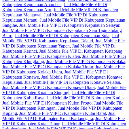
Kabupaten Kepulauan Anambas
,
Jual Mobile File VIP Di
Kabupaten Kepulauan Aru
,
Jual Mobile File VIP Di Kabupaten
Kepulauan Mentawai
,
Jual Mobile File VIP Di Kabupaten
Kepulauan Meranti
,
Jual Mobile File VIP Di Kabupaten Kepulauan
Sangihe
,
Jual Mobile File VIP Di Kabupaten Kepulauan Selayar
,
Jual Mobile File VIP Di Kabupaten Kepulauan Siau Tagulandang
Biaro
,
Jual Mobile File VIP Di Kabupaten Kepulauan Sula
,
Jual
Mobile File VIP Di Kabupaten Kepulauan Talaud
,
Jual Mobile File
VIP Di Kabupaten Kepulauan Yapen
,
Jual Mobile File VIP Di
Kabupaten Kerinci
,
Jual Mobile File VIP Di Kabupaten Ketapang
,
Jual Mobile File VIP Di Kabupaten Klaten
,
Jual Mobile File VIP Di
Kabupaten Klungkung
,
Jual Mobile File VIP Di Kabupaten Kolaka
,
Jual Mobile File VIP Di Kabupaten Kolaka Timur
,
Jual Mobile File
VIP Di Kabupaten Kolaka Utara
,
Jual Mobile File VIP Di
Kabupaten Konawe
,
Jual Mobile File VIP Di Kabupaten Konawe
Kepulauan
,
Jual Mobile File VIP Di Kabupaten Konawe Selatan
,
Jual Mobile File VIP Di Kabupaten Konawe Utara
,
Jual Mobile File
VIP Di Kabupaten Kuantan Singingi
,
Jual Mobile File VIP Di
Kabupaten Kubu Raya
,
Jual Mobile File VIP Di Kabupaten Kudus
,
Jual Mobile File VIP Di Kabupaten Kulon Progo
,
Jual Mobile File
VIP Di Kabupaten Kuningan
,
Jual Mobile File VIP Di Kabupaten
Kupang
,
Jual Mobile File VIP Di Kabupaten Kutai Barat
,
Jual
Mobile File VIP Di Kabupaten Kutai Kartanegara
,
Jual Mobile File
VIP Di Kabupaten Kutai Timur
,
Jual Mobile File VIP Di Kabupaten
Labuhanbatu
,
Jual Mobile File VIP Di Kabupaten Labuhanbatu