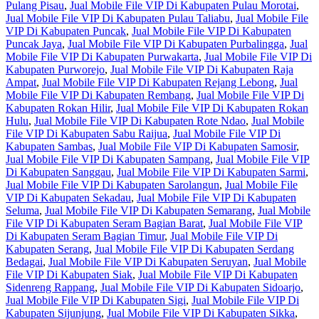
Pulang Pisau
,
Jual Mobile File VIP Di Kabupaten Pulau Morotai
,
Jual Mobile File VIP Di Kabupaten Pulau Taliabu
,
Jual Mobile File
VIP Di Kabupaten Puncak
,
Jual Mobile File VIP Di Kabupaten
Puncak Jaya
,
Jual Mobile File VIP Di Kabupaten Purbalingga
,
Jual
Mobile File VIP Di Kabupaten Purwakarta
,
Jual Mobile File VIP Di
Kabupaten Purworejo
,
Jual Mobile File VIP Di Kabupaten Raja
Ampat
,
Jual Mobile File VIP Di Kabupaten Rejang Lebong
,
Jual
Mobile File VIP Di Kabupaten Rembang
,
Jual Mobile File VIP Di
Kabupaten Rokan Hilir
,
Jual Mobile File VIP Di Kabupaten Rokan
Hulu
,
Jual Mobile File VIP Di Kabupaten Rote Ndao
,
Jual Mobile
File VIP Di Kabupaten Sabu Raijua
,
Jual Mobile File VIP Di
Kabupaten Sambas
,
Jual Mobile File VIP Di Kabupaten Samosir
,
Jual Mobile File VIP Di Kabupaten Sampang
,
Jual Mobile File VIP
Di Kabupaten Sanggau
,
Jual Mobile File VIP Di Kabupaten Sarmi
,
Jual Mobile File VIP Di Kabupaten Sarolangun
,
Jual Mobile File
VIP Di Kabupaten Sekadau
,
Jual Mobile File VIP Di Kabupaten
Seluma
,
Jual Mobile File VIP Di Kabupaten Semarang
,
Jual Mobile
File VIP Di Kabupaten Seram Bagian Barat
,
Jual Mobile File VIP
Di Kabupaten Seram Bagian Timur
,
Jual Mobile File VIP Di
Kabupaten Serang
,
Jual Mobile File VIP Di Kabupaten Serdang
Bedagai
,
Jual Mobile File VIP Di Kabupaten Seruyan
,
Jual Mobile
File VIP Di Kabupaten Siak
,
Jual Mobile File VIP Di Kabupaten
Sidenreng Rappang
,
Jual Mobile File VIP Di Kabupaten Sidoarjo
,
Jual Mobile File VIP Di Kabupaten Sigi
,
Jual Mobile File VIP Di
Kabupaten Sijunjung
,
Jual Mobile File VIP Di Kabupaten Sikka
,