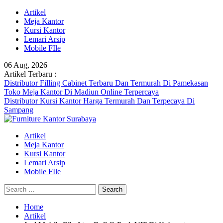
Skip
Artikel
to
Meja Kantor
content
Kursi Kantor
Lemari Arsip
Mobile FIle
06 Aug, 2026
Artikel Terbaru :
Distributor Filling Cabinet Terbaru Dan Termurah Di Pamekasan
Toko Meja Kantor Di Madiun Online Terpercaya
Distributor Kursi Kantor Harga Termurah Dan Terpecaya Di
Sampang
Artikel
Meja Kantor
Kursi Kantor
Lemari Arsip
Mobile FIle
Search
for:
Home
Artikel