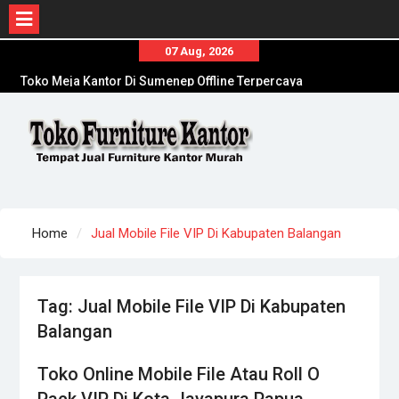
Skip
07 Aug, 2026
to
Toko Meja Kantor Di Sumenep Offline Terpercaya
content
Toko Meja Kantor Di Sampang Offline Terpercaya
Distributor Kursi Kantor Murah Di Jombang
Home
Jual Mobile File VIP Di Kabupaten Balangan
Tag:
Jual Mobile File VIP Di Kabupaten
Balangan
Toko Online Mobile File Atau Roll O