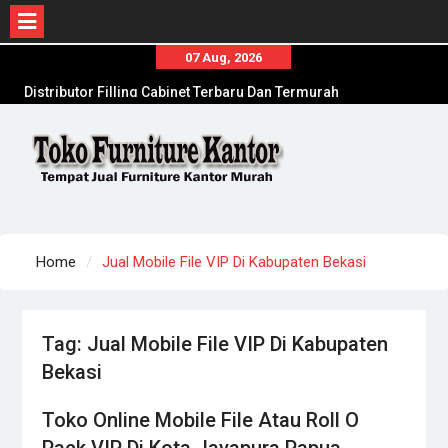
Skip
07 Aug, 2026
to
Distributor Filling Cabinet Terbaru Dan Termurah
content
Di Pamekasan
Distributor Kursi Kantor Murah Di Jombang
Toko Meja Kantor Di Sumenep Offline Terpercaya
Home
Jual Mobile File VIP Di Kabupaten Bekasi
Tag:
Jual Mobile File VIP Di Kabupaten
Bekasi
Toko Online Mobile File Atau Roll O