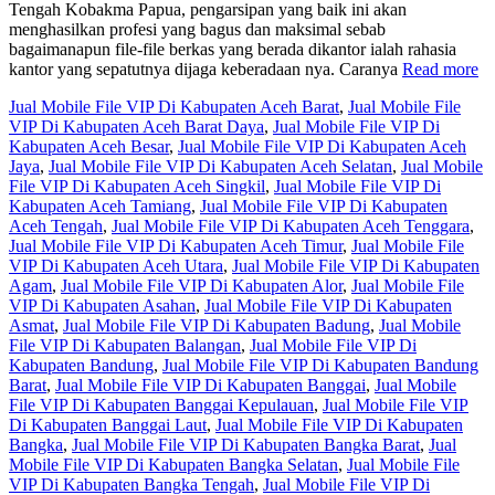
Tengah Kobakma Papua, pengarsipan yang baik ini akan
menghasilkan profesi yang bagus dan maksimal sebab
bagaimanapun file-file berkas yang berada dikantor ialah rahasia
kantor yang sepatutnya dijaga keberadaan nya. Caranya
Read more
Jual Mobile File VIP Di Kabupaten Aceh Barat
,
Jual Mobile File
VIP Di Kabupaten Aceh Barat Daya
,
Jual Mobile File VIP Di
Kabupaten Aceh Besar
,
Jual Mobile File VIP Di Kabupaten Aceh
Jaya
,
Jual Mobile File VIP Di Kabupaten Aceh Selatan
,
Jual Mobile
File VIP Di Kabupaten Aceh Singkil
,
Jual Mobile File VIP Di
Kabupaten Aceh Tamiang
,
Jual Mobile File VIP Di Kabupaten
Aceh Tengah
,
Jual Mobile File VIP Di Kabupaten Aceh Tenggara
,
Jual Mobile File VIP Di Kabupaten Aceh Timur
,
Jual Mobile File
VIP Di Kabupaten Aceh Utara
,
Jual Mobile File VIP Di Kabupaten
Agam
,
Jual Mobile File VIP Di Kabupaten Alor
,
Jual Mobile File
VIP Di Kabupaten Asahan
,
Jual Mobile File VIP Di Kabupaten
Asmat
,
Jual Mobile File VIP Di Kabupaten Badung
,
Jual Mobile
File VIP Di Kabupaten Balangan
,
Jual Mobile File VIP Di
Kabupaten Bandung
,
Jual Mobile File VIP Di Kabupaten Bandung
Barat
,
Jual Mobile File VIP Di Kabupaten Banggai
,
Jual Mobile
File VIP Di Kabupaten Banggai Kepulauan
,
Jual Mobile File VIP
Di Kabupaten Banggai Laut
,
Jual Mobile File VIP Di Kabupaten
Bangka
,
Jual Mobile File VIP Di Kabupaten Bangka Barat
,
Jual
Mobile File VIP Di Kabupaten Bangka Selatan
,
Jual Mobile File
VIP Di Kabupaten Bangka Tengah
,
Jual Mobile File VIP Di