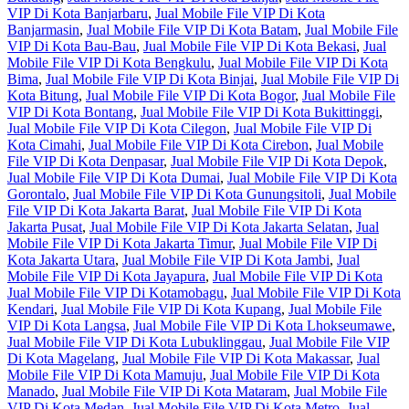
VIP Di Kota Banjarbaru
,
Jual Mobile File VIP Di Kota
Banjarmasin
,
Jual Mobile File VIP Di Kota Batam
,
Jual Mobile File
VIP Di Kota Bau-Bau
,
Jual Mobile File VIP Di Kota Bekasi
,
Jual
Mobile File VIP Di Kota Bengkulu
,
Jual Mobile File VIP Di Kota
Bima
,
Jual Mobile File VIP Di Kota Binjai
,
Jual Mobile File VIP Di
Kota Bitung
,
Jual Mobile File VIP Di Kota Bogor
,
Jual Mobile File
VIP Di Kota Bontang
,
Jual Mobile File VIP Di Kota Bukittinggi
,
Jual Mobile File VIP Di Kota Cilegon
,
Jual Mobile File VIP Di
Kota Cimahi
,
Jual Mobile File VIP Di Kota Cirebon
,
Jual Mobile
File VIP Di Kota Denpasar
,
Jual Mobile File VIP Di Kota Depok
,
Jual Mobile File VIP Di Kota Dumai
,
Jual Mobile File VIP Di Kota
Gorontalo
,
Jual Mobile File VIP Di Kota Gunungsitoli
,
Jual Mobile
File VIP Di Kota Jakarta Barat
,
Jual Mobile File VIP Di Kota
Jakarta Pusat
,
Jual Mobile File VIP Di Kota Jakarta Selatan
,
Jual
Mobile File VIP Di Kota Jakarta Timur
,
Jual Mobile File VIP Di
Kota Jakarta Utara
,
Jual Mobile File VIP Di Kota Jambi
,
Jual
Mobile File VIP Di Kota Jayapura
,
Jual Mobile File VIP Di Kota
Jual Mobile File VIP Di Kotamobagu
,
Jual Mobile File VIP Di Kota
Kendari
,
Jual Mobile File VIP Di Kota Kupang
,
Jual Mobile File
VIP Di Kota Langsa
,
Jual Mobile File VIP Di Kota Lhokseumawe
,
Jual Mobile File VIP Di Kota Lubuklinggau
,
Jual Mobile File VIP
Di Kota Magelang
,
Jual Mobile File VIP Di Kota Makassar
,
Jual
Mobile File VIP Di Kota Mamuju
,
Jual Mobile File VIP Di Kota
Manado
,
Jual Mobile File VIP Di Kota Mataram
,
Jual Mobile File
VIP Di Kota Medan
,
Jual Mobile File VIP Di Kota Metro
,
Jual