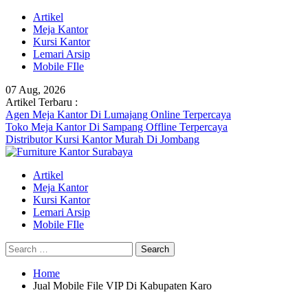
Skip
Artikel
to
Meja Kantor
content
Kursi Kantor
Lemari Arsip
Mobile FIle
07 Aug, 2026
Artikel Terbaru :
Agen Meja Kantor Di Lumajang Online Terpercaya
Toko Meja Kantor Di Sampang Offline Terpercaya
Distributor Kursi Kantor Murah Di Jombang
Artikel
Meja Kantor
Kursi Kantor
Lemari Arsip
Mobile FIle
Search
for:
Home
Jual Mobile File VIP Di Kabupaten Karo