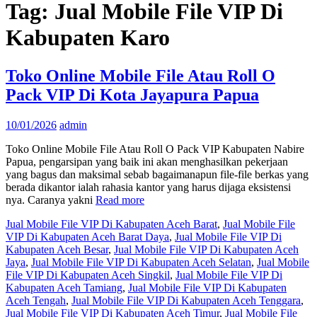
Tag:
Jual Mobile File VIP Di
Kabupaten Karo
Toko Online Mobile File Atau Roll O
Pack VIP Di Kota Jayapura Papua
10/01/2026
admin
Toko Online Mobile File Atau Roll O Pack VIP Kabupaten Nabire
Papua, pengarsipan yang baik ini akan menghasilkan pekerjaan
yang bagus dan maksimal sebab bagaimanapun file-file berkas yang
berada dikantor ialah rahasia kantor yang harus dijaga eksistensi
nya. Caranya yakni
Read more
Jual Mobile File VIP Di Kabupaten Aceh Barat
,
Jual Mobile File
VIP Di Kabupaten Aceh Barat Daya
,
Jual Mobile File VIP Di
Kabupaten Aceh Besar
,
Jual Mobile File VIP Di Kabupaten Aceh
Jaya
,
Jual Mobile File VIP Di Kabupaten Aceh Selatan
,
Jual Mobile
File VIP Di Kabupaten Aceh Singkil
,
Jual Mobile File VIP Di
Kabupaten Aceh Tamiang
,
Jual Mobile File VIP Di Kabupaten
Aceh Tengah
,
Jual Mobile File VIP Di Kabupaten Aceh Tenggara
,
Jual Mobile File VIP Di Kabupaten Aceh Timur
,
Jual Mobile File