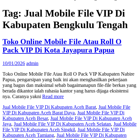
Tag:
Jual Mobile File VIP Di
Kabupaten Bengkulu Tengah
Toko Online Mobile File Atau Roll O
Pack VIP Di Kota Jayapura Papua
10/01/2026
admin
Toko Online Mobile File Atau Roll O Pack VIP Kabupaten Nabire
Papua, pengarsipan yang baik ini akan menghasilkan pekerjaan
yang bagus dan maksimal sebab bagaimanapun file-file berkas yang
berada dikantor ialah rahasia kantor yang harus dijaga eksistensi
nya. Caranya yakni
Read more
Jual Mobile File VIP Di Kabupaten Aceh Barat
,
Jual Mobile File
VIP Di Kabupaten Aceh Barat Daya
,
Jual Mobile File VIP Di
Kabupaten Aceh Besar
,
Jual Mobile File VIP Di Kabupaten Aceh
Jaya
,
Jual Mobile File VIP Di Kabupaten Aceh Selatan
,
Jual Mobile
File VIP Di Kabupaten Aceh Singkil
,
Jual Mobile File VIP Di
Kabupaten Aceh Tamiang
,
Jual Mobile File VIP Di Kabupaten