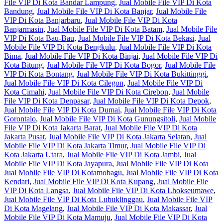
File VIP Di Kota Bandar Lampung
,
Jual Mobile File VIP Di Kota
Bandung
,
Jual Mobile File VIP Di Kota Banjar
,
Jual Mobile File
VIP Di Kota Banjarbaru
,
Jual Mobile File VIP Di Kota
Banjarmasin
,
Jual Mobile File VIP Di Kota Batam
,
Jual Mobile File
VIP Di Kota Bau-Bau
,
Jual Mobile File VIP Di Kota Bekasi
,
Jual
Mobile File VIP Di Kota Bengkulu
,
Jual Mobile File VIP Di Kota
Bima
,
Jual Mobile File VIP Di Kota Binjai
,
Jual Mobile File VIP Di
Kota Bitung
,
Jual Mobile File VIP Di Kota Bogor
,
Jual Mobile File
VIP Di Kota Bontang
,
Jual Mobile File VIP Di Kota Bukittinggi
,
Jual Mobile File VIP Di Kota Cilegon
,
Jual Mobile File VIP Di
Kota Cimahi
,
Jual Mobile File VIP Di Kota Cirebon
,
Jual Mobile
File VIP Di Kota Denpasar
,
Jual Mobile File VIP Di Kota Depok
,
Jual Mobile File VIP Di Kota Dumai
,
Jual Mobile File VIP Di Kota
Gorontalo
,
Jual Mobile File VIP Di Kota Gunungsitoli
,
Jual Mobile
File VIP Di Kota Jakarta Barat
,
Jual Mobile File VIP Di Kota
Jakarta Pusat
,
Jual Mobile File VIP Di Kota Jakarta Selatan
,
Jual
Mobile File VIP Di Kota Jakarta Timur
,
Jual Mobile File VIP Di
Kota Jakarta Utara
,
Jual Mobile File VIP Di Kota Jambi
,
Jual
Mobile File VIP Di Kota Jayapura
,
Jual Mobile File VIP Di Kota
Jual Mobile File VIP Di Kotamobagu
,
Jual Mobile File VIP Di Kota
Kendari
,
Jual Mobile File VIP Di Kota Kupang
,
Jual Mobile File
VIP Di Kota Langsa
,
Jual Mobile File VIP Di Kota Lhokseumawe
,
Jual Mobile File VIP Di Kota Lubuklinggau
,
Jual Mobile File VIP
Di Kota Magelang
,
Jual Mobile File VIP Di Kota Makassar
,
Jual
Mobile File VIP Di Kota Mamuju
,
Jual Mobile File VIP Di Kota