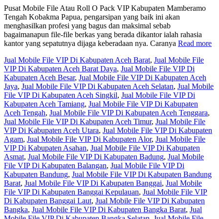
Pusat Mobile File Atau Roll O Pack VIP Kabupaten Mamberamo
Tengah Kobakma Papua, pengarsipan yang baik ini akan
menghasilkan profesi yang bagus dan maksimal sebab
bagaimanapun file-file berkas yang berada dikantor ialah rahasia
kantor yang sepatutnya dijaga keberadaan nya. Caranya
Read more
Jual Mobile File VIP Di Kabupaten Aceh Barat
,
Jual Mobile File
VIP Di Kabupaten Aceh Barat Daya
,
Jual Mobile File VIP Di
Kabupaten Aceh Besar
,
Jual Mobile File VIP Di Kabupaten Aceh
Jaya
,
Jual Mobile File VIP Di Kabupaten Aceh Selatan
,
Jual Mobile
File VIP Di Kabupaten Aceh Singkil
,
Jual Mobile File VIP Di
Kabupaten Aceh Tamiang
,
Jual Mobile File VIP Di Kabupaten
Aceh Tengah
,
Jual Mobile File VIP Di Kabupaten Aceh Tenggara
,
Jual Mobile File VIP Di Kabupaten Aceh Timur
,
Jual Mobile File
VIP Di Kabupaten Aceh Utara
,
Jual Mobile File VIP Di Kabupaten
Agam
,
Jual Mobile File VIP Di Kabupaten Alor
,
Jual Mobile File
VIP Di Kabupaten Asahan
,
Jual Mobile File VIP Di Kabupaten
Asmat
,
Jual Mobile File VIP Di Kabupaten Badung
,
Jual Mobile
File VIP Di Kabupaten Balangan
,
Jual Mobile File VIP Di
Kabupaten Bandung
,
Jual Mobile File VIP Di Kabupaten Bandung
Barat
,
Jual Mobile File VIP Di Kabupaten Banggai
,
Jual Mobile
File VIP Di Kabupaten Banggai Kepulauan
,
Jual Mobile File VIP
Di Kabupaten Banggai Laut
,
Jual Mobile File VIP Di Kabupaten
Bangka
,
Jual Mobile File VIP Di Kabupaten Bangka Barat
,
Jual
Mobile File VIP Di Kabupaten Bangka Selatan
,
Jual Mobile File