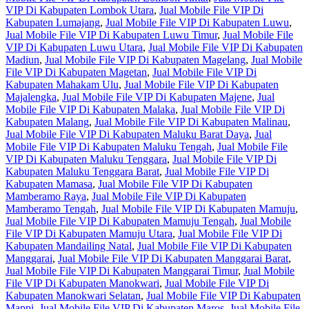
VIP Di Kabupaten Lombok Utara
,
Jual Mobile File VIP Di
Kabupaten Lumajang
,
Jual Mobile File VIP Di Kabupaten Luwu
,
Jual Mobile File VIP Di Kabupaten Luwu Timur
,
Jual Mobile File
VIP Di Kabupaten Luwu Utara
,
Jual Mobile File VIP Di Kabupaten
Madiun
,
Jual Mobile File VIP Di Kabupaten Magelang
,
Jual Mobile
File VIP Di Kabupaten Magetan
,
Jual Mobile File VIP Di
Kabupaten Mahakam Ulu
,
Jual Mobile File VIP Di Kabupaten
Majalengka
,
Jual Mobile File VIP Di Kabupaten Majene
,
Jual
Mobile File VIP Di Kabupaten Malaka
,
Jual Mobile File VIP Di
Kabupaten Malang
,
Jual Mobile File VIP Di Kabupaten Malinau
,
Jual Mobile File VIP Di Kabupaten Maluku Barat Daya
,
Jual
Mobile File VIP Di Kabupaten Maluku Tengah
,
Jual Mobile File
VIP Di Kabupaten Maluku Tenggara
,
Jual Mobile File VIP Di
Kabupaten Maluku Tenggara Barat
,
Jual Mobile File VIP Di
Kabupaten Mamasa
,
Jual Mobile File VIP Di Kabupaten
Mamberamo Raya
,
Jual Mobile File VIP Di Kabupaten
Mamberamo Tengah
,
Jual Mobile File VIP Di Kabupaten Mamuju
,
Jual Mobile File VIP Di Kabupaten Mamuju Tengah
,
Jual Mobile
File VIP Di Kabupaten Mamuju Utara
,
Jual Mobile File VIP Di
Kabupaten Mandailing Natal
,
Jual Mobile File VIP Di Kabupaten
Manggarai
,
Jual Mobile File VIP Di Kabupaten Manggarai Barat
,
Jual Mobile File VIP Di Kabupaten Manggarai Timur
,
Jual Mobile
File VIP Di Kabupaten Manokwari
,
Jual Mobile File VIP Di
Kabupaten Manokwari Selatan
,
Jual Mobile File VIP Di Kabupaten
Mappi
,
Jual Mobile File VIP Di Kabupaten Maros
,
Jual Mobile File