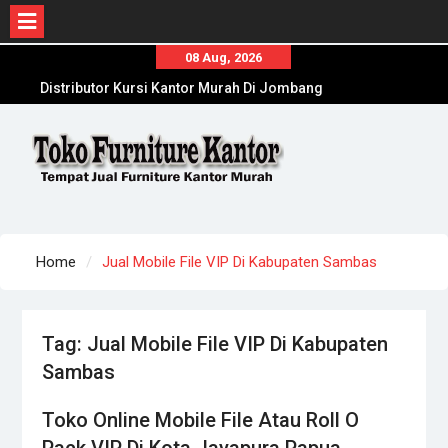
Skip
08 Aug, 2026
to
Distributor Kursi Kantor Murah Di Jombang
content
Agen Meja Kantor Di Lumajang Online
Terpercaya
Toko Meja Kantor Di Sampang Offline Terpercaya
Home
Jual Mobile File VIP Di Kabupaten Sambas
Tag:
Jual Mobile File VIP Di Kabupaten
Sambas
Toko Online Mobile File Atau Roll O