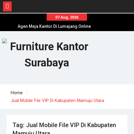
Skip
07 Aug, 2026
to
Agen Meja Kantor Di Lumajang Online
content
Terpercaya
Toko Meja Kantor Di Sampang Offline Terpercaya
Distributor Kursi Kantor Murah Di Jombang
Home
Jual Mobile File VIP Di Kabupaten Mamuju Utara
Tag:
Jual Mobile File VIP Di Kabupaten
Mamuju Utara