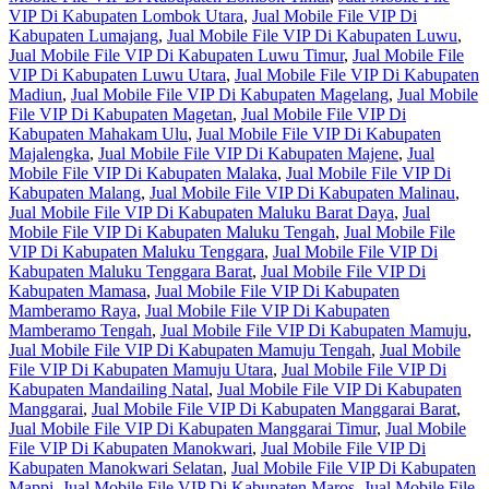
VIP Di Kabupaten Lombok Utara
,
Jual Mobile File VIP Di
Kabupaten Lumajang
,
Jual Mobile File VIP Di Kabupaten Luwu
,
Jual Mobile File VIP Di Kabupaten Luwu Timur
,
Jual Mobile File
VIP Di Kabupaten Luwu Utara
,
Jual Mobile File VIP Di Kabupaten
Madiun
,
Jual Mobile File VIP Di Kabupaten Magelang
,
Jual Mobile
File VIP Di Kabupaten Magetan
,
Jual Mobile File VIP Di
Kabupaten Mahakam Ulu
,
Jual Mobile File VIP Di Kabupaten
Majalengka
,
Jual Mobile File VIP Di Kabupaten Majene
,
Jual
Mobile File VIP Di Kabupaten Malaka
,
Jual Mobile File VIP Di
Kabupaten Malang
,
Jual Mobile File VIP Di Kabupaten Malinau
,
Jual Mobile File VIP Di Kabupaten Maluku Barat Daya
,
Jual
Mobile File VIP Di Kabupaten Maluku Tengah
,
Jual Mobile File
VIP Di Kabupaten Maluku Tenggara
,
Jual Mobile File VIP Di
Kabupaten Maluku Tenggara Barat
,
Jual Mobile File VIP Di
Kabupaten Mamasa
,
Jual Mobile File VIP Di Kabupaten
Mamberamo Raya
,
Jual Mobile File VIP Di Kabupaten
Mamberamo Tengah
,
Jual Mobile File VIP Di Kabupaten Mamuju
,
Jual Mobile File VIP Di Kabupaten Mamuju Tengah
,
Jual Mobile
File VIP Di Kabupaten Mamuju Utara
,
Jual Mobile File VIP Di
Kabupaten Mandailing Natal
,
Jual Mobile File VIP Di Kabupaten
Manggarai
,
Jual Mobile File VIP Di Kabupaten Manggarai Barat
,
Jual Mobile File VIP Di Kabupaten Manggarai Timur
,
Jual Mobile
File VIP Di Kabupaten Manokwari
,
Jual Mobile File VIP Di
Kabupaten Manokwari Selatan
,
Jual Mobile File VIP Di Kabupaten
Mappi
,
Jual Mobile File VIP Di Kabupaten Maros
,
Jual Mobile File