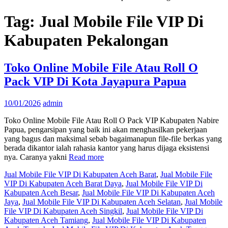
Tag:
Jual Mobile File VIP Di
Kabupaten Pekalongan
Toko Online Mobile File Atau Roll O
Pack VIP Di Kota Jayapura Papua
10/01/2026
admin
Toko Online Mobile File Atau Roll O Pack VIP Kabupaten Nabire
Papua, pengarsipan yang baik ini akan menghasilkan pekerjaan
yang bagus dan maksimal sebab bagaimanapun file-file berkas yang
berada dikantor ialah rahasia kantor yang harus dijaga eksistensi
nya. Caranya yakni
Read more
Jual Mobile File VIP Di Kabupaten Aceh Barat
,
Jual Mobile File
VIP Di Kabupaten Aceh Barat Daya
,
Jual Mobile File VIP Di
Kabupaten Aceh Besar
,
Jual Mobile File VIP Di Kabupaten Aceh
Jaya
,
Jual Mobile File VIP Di Kabupaten Aceh Selatan
,
Jual Mobile
File VIP Di Kabupaten Aceh Singkil
,
Jual Mobile File VIP Di
Kabupaten Aceh Tamiang
,
Jual Mobile File VIP Di Kabupaten