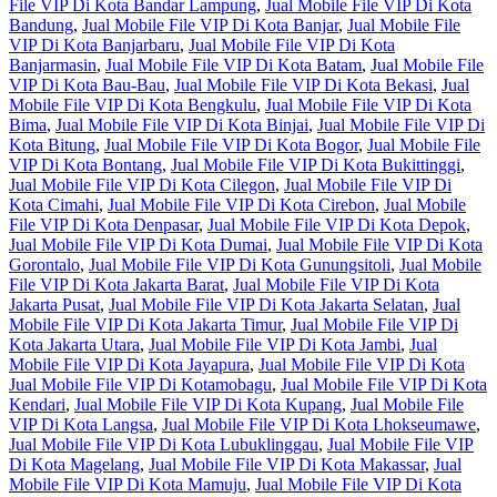
File VIP Di Kota Bandar Lampung
,
Jual Mobile File VIP Di Kota
Bandung
,
Jual Mobile File VIP Di Kota Banjar
,
Jual Mobile File
VIP Di Kota Banjarbaru
,
Jual Mobile File VIP Di Kota
Banjarmasin
,
Jual Mobile File VIP Di Kota Batam
,
Jual Mobile File
VIP Di Kota Bau-Bau
,
Jual Mobile File VIP Di Kota Bekasi
,
Jual
Mobile File VIP Di Kota Bengkulu
,
Jual Mobile File VIP Di Kota
Bima
,
Jual Mobile File VIP Di Kota Binjai
,
Jual Mobile File VIP Di
Kota Bitung
,
Jual Mobile File VIP Di Kota Bogor
,
Jual Mobile File
VIP Di Kota Bontang
,
Jual Mobile File VIP Di Kota Bukittinggi
,
Jual Mobile File VIP Di Kota Cilegon
,
Jual Mobile File VIP Di
Kota Cimahi
,
Jual Mobile File VIP Di Kota Cirebon
,
Jual Mobile
File VIP Di Kota Denpasar
,
Jual Mobile File VIP Di Kota Depok
,
Jual Mobile File VIP Di Kota Dumai
,
Jual Mobile File VIP Di Kota
Gorontalo
,
Jual Mobile File VIP Di Kota Gunungsitoli
,
Jual Mobile
File VIP Di Kota Jakarta Barat
,
Jual Mobile File VIP Di Kota
Jakarta Pusat
,
Jual Mobile File VIP Di Kota Jakarta Selatan
,
Jual
Mobile File VIP Di Kota Jakarta Timur
,
Jual Mobile File VIP Di
Kota Jakarta Utara
,
Jual Mobile File VIP Di Kota Jambi
,
Jual
Mobile File VIP Di Kota Jayapura
,
Jual Mobile File VIP Di Kota
Jual Mobile File VIP Di Kotamobagu
,
Jual Mobile File VIP Di Kota
Kendari
,
Jual Mobile File VIP Di Kota Kupang
,
Jual Mobile File
VIP Di Kota Langsa
,
Jual Mobile File VIP Di Kota Lhokseumawe
,
Jual Mobile File VIP Di Kota Lubuklinggau
,
Jual Mobile File VIP
Di Kota Magelang
,
Jual Mobile File VIP Di Kota Makassar
,
Jual
Mobile File VIP Di Kota Mamuju
,
Jual Mobile File VIP Di Kota