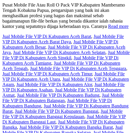
Pusat Mobile File Atau Roll O Pack VIP Kabupaten Mamberamo
Tengah Kobakma Papua, pengarsipan yang baik ini akan
menghasilkan profesi yang bagus dan maksimal sebab
bagaimanapun file-file berkas yang berada dikantor ialah rahasia
kantor yang sepatutnya dijaga keberadaan nya. Caranya
Read more
Jual Mobile File VIP Di Kabupaten Aceh Barat
,
Jual Mobile File
VIP Di Kabupaten Aceh Barat Daya
,
Jual Mobile File VIP Di
Kabupaten Aceh Besar
,
Jual Mobile File VIP Di Kabupaten Aceh
Jaya
,
Jual Mobile File VIP Di Kabupaten Aceh Selatan
,
Jual Mobile
File VIP Di Kabupaten Aceh Singkil
,
Jual Mobile File VIP Di
Kabupaten Aceh Tamiang
,
Jual Mobile File VIP Di Kabupaten
Aceh Tengah
,
Jual Mobile File VIP Di Kabupaten Aceh Tenggara
,
Jual Mobile File VIP Di Kabupaten Aceh Timur
,
Jual Mobile File
VIP Di Kabupaten Aceh Utara
,
Jual Mobile File VIP Di Kabupaten
Agam
,
Jual Mobile File VIP Di Kabupaten Alor
,
Jual Mobile File
VIP Di Kabupaten Asahan
,
Jual Mobile File VIP Di Kabupaten
Asmat
,
Jual Mobile File VIP Di Kabupaten Badung
,
Jual Mobile
File VIP Di Kabupaten Balangan
,
Jual Mobile File VIP Di
Kabupaten Bandung
,
Jual Mobile File VIP Di Kabupaten Bandung
Barat
,
Jual Mobile File VIP Di Kabupaten Banggai
,
Jual Mobile
File VIP Di Kabupaten Banggai Kepulauan
,
Jual Mobile File VIP
Di Kabupaten Banggai Laut
,
Jual Mobile File VIP Di Kabupaten
Bangka
,
Jual Mobile File VIP Di Kabupaten Bangka Barat
,
Jual
Mobile File VIP Di Kabupaten Bangka Selatan
,
Jual Mobile File