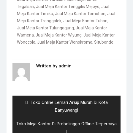
Tegalsari
,
Jual Meja Kantor Tenggilis Mejoyo
,
Jual
Meja Kantor Timika
,
Jual Meja Kantor Tomohon
,
Jual
Meja Kantor Trenggalek
,
Jual Meja Kantor Tuban
,
Jual Meja Kantor Tulungagung
,
Jual Meja Kantor
Wamena
,
Jual Meja Kantor Wiyung
,
Jual Meja Kantor
Wonocolo
,
Jual Meja Kantor Wonokromo
,
Situbondo
Written by
admin
Post
navigation
Previous
Toko Online Lemari Arsip Murah Di Kota
post:
Banyuwangi
Next
Toko Meja Kantor Di Probolinggo Offline Terpercaya
post: