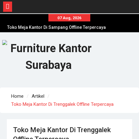
Skip
07 Aug, 2026
to
Toko Meja Kantor Di Sampang Offline Terpercaya
content
Distributor Kursi Kantor Murah Di Jombang
Toko Meja Kantor Di Sumenep Offline Terpercaya
Home
Artikel
Toko Meja Kantor Di Trenggalek Offline Terpercaya
Toko Meja Kantor Di Trenggalek