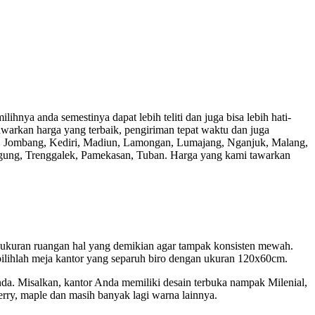
hnya anda semestinya dapat lebih teliti dan juga bisa lebih hati-
nawarkan harga yang terbaik, pengiriman tepat waktu dan juga
ber, Jombang, Kediri, Madiun, Lamongan, Lumajang, Nganjuk, Malang,
gung, Trenggalek, Pamekasan, Tuban. Harga yang kami tawarkan
n ukuran ruangan hal yang demikian agar tampak konsisten mewah.
pilihlah meja kantor yang separuh biro dengan ukuran 120x60cm.
nda. Misalkan, kantor Anda memiliki desain terbuka nampak Milenial,
erry, maple dan masih banyak lagi warna lainnya.