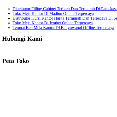
Distributor Filling Cabinet Terbaru Dan Termurah Di Pamekas
Toko Meja Kantor Di Madiun Online Terpercaya
Distributor Kursi Kantor Harga Termurah Dan Terpecaya Di 
Toko Meja Kantor Di Jember Online Terpercaya
Tempat Beli Meja Kantor Di Banyuwangi Offline Terpercaya
Hubungi Kami
Peta Toko