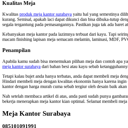
Kualitas Meja
Kwalitas
produk meja kantor surabaya
yaitu hal yang semestinya dili
kurang. Semisal, apakah laci dapat dikunci dan bisa dibuka-tutup den
segala tergantung pada pemasangannya. Pastikan juga tak ada baret 
Kebanyakan meja kantor pada lazimnya terbuat dari kayu. Tapi seiring
macam finishing lapisan meja semacam melamin, laminasi, MDF, PVC,
Penampilan
Apabila kamu sudah bisa menemukan pilihan meja dan contoh apa yang
meja kantor surabaya
dari bahan besi atau kayu sebab ketangguhanny
Tetapi kalau bujet anda hanya terbatas, anda dapat membeli meja de
Hindari membeli meja dengan kwalitas ekonomis hanya karena ingin c
kantor dengan harga murah cuma sebab tergiur oleh desain baik akan te
Nah setelah membaca artikel di atas, anda pasti sudah punya gambar
bekerja menerapkan meja kantor kian optimal. Selamat membeli meja 
Meja Kantor Surabaya
085101091991