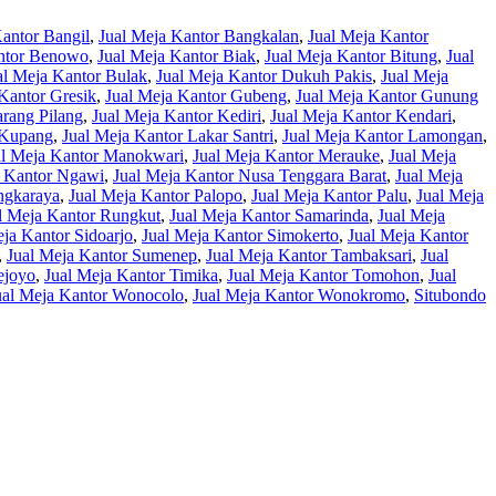
Kantor Bangil
,
Jual Meja Kantor Bangkalan
,
Jual Meja Kantor
antor Benowo
,
Jual Meja Kantor Biak
,
Jual Meja Kantor Bitung
,
Jual
al Meja Kantor Bulak
,
Jual Meja Kantor Dukuh Pakis
,
Jual Meja
Kantor Gresik
,
Jual Meja Kantor Gubeng
,
Jual Meja Kantor Gunung
arang Pilang
,
Jual Meja Kantor Kediri
,
Jual Meja Kantor Kendari
,
 Kupang
,
Jual Meja Kantor Lakar Santri
,
Jual Meja Kantor Lamongan
,
al Meja Kantor Manokwari
,
Jual Meja Kantor Merauke
,
Jual Meja
a Kantor Ngawi
,
Jual Meja Kantor Nusa Tenggara Barat
,
Jual Meja
ngkaraya
,
Jual Meja Kantor Palopo
,
Jual Meja Kantor Palu
,
Jual Meja
l Meja Kantor Rungkut
,
Jual Meja Kantor Samarinda
,
Jual Meja
eja Kantor Sidoarjo
,
Jual Meja Kantor Simokerto
,
Jual Meja Kantor
,
Jual Meja Kantor Sumenep
,
Jual Meja Kantor Tambaksari
,
Jual
ejoyo
,
Jual Meja Kantor Timika
,
Jual Meja Kantor Tomohon
,
Jual
ual Meja Kantor Wonocolo
,
Jual Meja Kantor Wonokromo
,
Situbondo