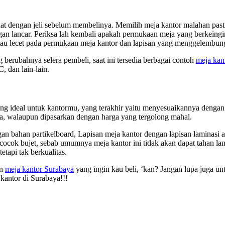
hat dengan jeli sebelum membelinya. Memilih meja kantor malahan past
gan lancar. Periksa lah kembali apakah permukaan meja yang berkeingin
atau lecet pada permukaan meja kantor dan lapisan yang menggelembun
 berubahnya selera pembeli, saat ini tersedia berbagai contoh
meja kan
 dan lain-lain.
 ideal untuk kantormu, yang terakhir yaitu menyesuaikannya dengan b
a, walaupun dipasarkan dengan harga yang tergolong mahal.
ngan bahan partikelboard, Lapisan meja kantor dengan lapisan laminasi
ocok bujet, sebab umumnya meja kantor ini tidak akan dapat tahan la
tapi tak berkualitas.
an
meja kantor Surabaya
yang ingin kau beli, ‘kan? Jangan lupa juga un
kantor di Surabaya!!!