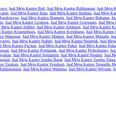
rowo
,
Jual Meja Kantor Bali
,
Jual Meja Kantor Balikpapan
,
Jual Meja 
wangi
,
Jual Meja Kantor Batu
,
Jual Meja Kantor Baubau
,
Jual Meja K
 Bondowoso
,
Jual Meja Kantor Bontang
,
Jual Meja Kantor Bubutan
,
Ju
an
,
Jual Meja Kantor Genteng
,
Jual Meja Kantor Gorontalo
,
Jual Meja 
l Meja Kantor Jember
,
Jual Meja Kantor Jombang
,
Jual Meja Kantor K
a Kantor Kotamobagu
,
Jual Meja Kantor Krembang
,
Jual Meja Kantor
tor Makassar
,
Jual Meja Kantor Malang
,
Jual Meja Kantor Manado
,
Ju
yorejo
,
Jual Meja Kantor Nabire
,
Jual Meja Kantor Nganjuk
,
Jual Mej
al Meja Kantor Pacitan
,
Jual Meja Kantor Pakal
,
Jual Meja Kantor Pala
uruan
,
Jual Meja Kantor Pontianak
,
Jual Meja Kantor Probolinggo
,
Jua
awahan
,
Jual Meja Kantor Semampir
,
Jual Meja Kantor Sentani
,
Jual M
unggal
,
Jual Meja Kantor Sumba Barat
,
Jual Meja Kantor Sumba Timur
tor Tarakan
,
Jual Meja Kantor Tegalsari
,
Jual Meja Kantor Tenggilis M
 Tulungagung
,
Jual Meja Kantor Wamena
,
Jual Meja Kantor Wiyung
,
J