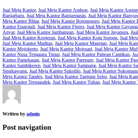
Jual Meja Kantor
,
Jual Meja Kantor Ambon
,
Jual Meja Kantor Asem
Banjarbaru
,
Jual Meja Kantor Banjarmasin
,
Jual Meja Kantor Banyu
Meja Kantor Blitar
,
Jual Meja Kantor Bojonegoro
,
Jual Meja Kantor
Kantor Enarotali
,
Jual Meja Kantor Flores
,
Jual Meja Kantor Gayung
Anyar
,
Jual Meja Kantor Jambangan
,
Jual Meja Kantor Jayapura
,
Jua
Jual Meja Kantor Kenjeran
,
Jual Meja Kantor Kota Sorong
,
Jual Mej
Jual Meja Kantor Madiun
,
Jual Meja Kantor Magetan
,
Jual Meja Kan
Kantor Mojokerto
,
Jual Meja Kantor Mojosari
,
Jual Meja Kantor Mul
Kantor Nusa Tenggara Timur
,
Jual Meja Kantor Pabean Cantikan
,
Ju
Kantor Pamekasan
,
Jual Meja Kantor Parepare
,
Jual Meja Kantor Pas
Kantor Sambikerep
,
Jual Meja Kantor Sampang
,
Jual Meja Kantor S
Singkawang
,
Jual Meja Kantor Sukolilo
,
Jual Meja Kantor Sukoman
Meja Kantor Tandes
,
Jual Meja Kantor Tanjung Selor
,
Jual Meja Kan
Meja Kantor Trenggalek
,
Jual Meja Kantor Tuban
,
Jual Meja Kantor
Written by
admin
Post navigation