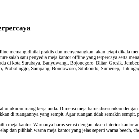
erpercaya
ine memang dinilai praktis dan menyenangkan, akan tetapi dikala memili
ture salah satu penyedia meja kantor offline yang terpercaya serta me
erada di kota Surabaya, Banyuwangi, Bojonegoro, Blitar, Gresik, Jem
go, Probolinggo, Sampang, Bondowoso, Situbondo, Sumenep, Tulunga
ahui ukuran ruang kerja anda. Dimensi meja harus disesuaikan denga
kkan di ruangannya yang sempit. Agar ruangan tidak semakin sempit, 
lih meja kantor. Warnanya harus serasi dengan aksen interior kantor a
lap dan pilihlah warna meja kantor yang jelas seperti warna beech, ch