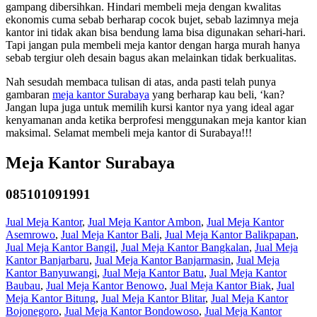
gampang dibersihkan. Hindari membeli meja dengan kwalitas
ekonomis cuma sebab berharap cocok bujet, sebab lazimnya meja
kantor ini tidak akan bisa bendung lama bisa digunakan sehari-hari.
Tapi jangan pula membeli meja kantor dengan harga murah hanya
sebab tergiur oleh desain bagus akan melainkan tidak berkualitas.
Nah sesudah membaca tulisan di atas, anda pasti telah punya
gambaran
meja kantor Surabaya
yang berharap kau beli, ‘kan?
Jangan lupa juga untuk memilih kursi kantor nya yang ideal agar
kenyamanan anda ketika berprofesi menggunakan meja kantor kian
maksimal. Selamat membeli meja kantor di Surabaya!!!
Meja Kantor Surabaya
085101091991
Jual Meja Kantor
,
Jual Meja Kantor Ambon
,
Jual Meja Kantor
Asemrowo
,
Jual Meja Kantor Bali
,
Jual Meja Kantor Balikpapan
,
Jual Meja Kantor Bangil
,
Jual Meja Kantor Bangkalan
,
Jual Meja
Kantor Banjarbaru
,
Jual Meja Kantor Banjarmasin
,
Jual Meja
Kantor Banyuwangi
,
Jual Meja Kantor Batu
,
Jual Meja Kantor
Baubau
,
Jual Meja Kantor Benowo
,
Jual Meja Kantor Biak
,
Jual
Meja Kantor Bitung
,
Jual Meja Kantor Blitar
,
Jual Meja Kantor
Bojonegoro
,
Jual Meja Kantor Bondowoso
,
Jual Meja Kantor