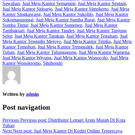
Sawahan
,
Jual Meja Kantor Semampir
,
Jual Meja Kantor Sentani
,
Jual Meja Kantor Sidoarjo
,
Jual Meja Kantor Simokerto
,
Jual Meja
Kantor Singkawang
,
Jual Meja Kantor Sukolilo
,
Jual Meja Kantor
Sukomanunggal
,
Jual Meja Kantor Sumba Barat
,
Jual Meja Kantor
Sumba Timur
,
Jual Meja Kantor Sumenep
,
Jual Meja Kantor
Tambaksari
,
Jual Meja Kantor Tandes
,
Jual Meja Kantor Tanjung
Selor
,
Jual Meja Kantor Tarakan
,
Jual Meja Kantor Tegalsari
,
Jual
Meja Kantor Tenggilis Mejoyo
,
Jual Meja Kantor Timika
,
Jual Meja
Kantor Tomohon
,
Jual Meja Kantor Trenggalek
,
Jual Meja Kantor
Tuban
,
Jual Meja Kantor Tulungagung
,
Jual Meja Kantor Wamena
,
Jual Meja Kantor Wiyung
,
Jual Meja Kantor Wonocolo
,
Jual Meja
Kantor Wonokromo
,
Situbondo
Written by
admin
Post navigation
Previous
Previous post:
Distributor Lemari Arsip Murah Di Kota
Tuban
Next
Next post:
Jual Meja Kantor Di Kediri Online Terpercaya