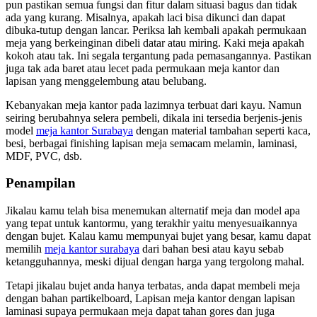
pun pastikan semua fungsi dan fitur dalam situasi bagus dan tidak
ada yang kurang. Misalnya, apakah laci bisa dikunci dan dapat
dibuka-tutup dengan lancar. Periksa lah kembali apakah permukaan
meja yang berkeinginan dibeli datar atau miring. Kaki meja apakah
kokoh atau tak. Ini segala tergantung pada pemasangannya. Pastikan
juga tak ada baret atau lecet pada permukaan meja kantor dan
lapisan yang menggelembung atau belubang.
Kebanyakan meja kantor pada lazimnya terbuat dari kayu. Namun
seiring berubahnya selera pembeli, dikala ini tersedia berjenis-jenis
model
meja kantor Surabaya
dengan material tambahan seperti kaca,
besi, berbagai finishing lapisan meja semacam melamin, laminasi,
MDF, PVC, dsb.
Penampilan
Jikalau kamu telah bisa menemukan alternatif meja dan model apa
yang tepat untuk kantormu, yang terakhir yaitu menyesuaikannya
dengan bujet. Kalau kamu mempunyai bujet yang besar, kamu dapat
memilih
meja kantor surabaya
dari bahan besi atau kayu sebab
ketangguhannya, meski dijual dengan harga yang tergolong mahal.
Tetapi jikalau bujet anda hanya terbatas, anda dapat membeli meja
dengan bahan partikelboard, Lapisan meja kantor dengan lapisan
laminasi supaya permukaan meja dapat tahan gores dan juga