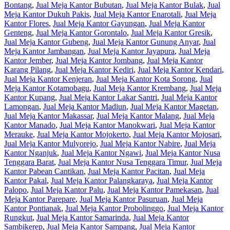
Bontang
,
Jual Meja Kantor Bubutan
,
Jual Meja Kantor Bulak
,
Jual
Meja Kantor Dukuh Pakis
,
Jual Meja Kantor Enarotali
,
Jual Meja
Kantor Flores
,
Jual Meja Kantor Gayungan
,
Jual Meja Kantor
Genteng
,
Jual Meja Kantor Gorontalo
,
Jual Meja Kantor Gresik
,
Jual Meja Kantor Gubeng
,
Jual Meja Kantor Gunung Anyar
,
Jual
Meja Kantor Jambangan
,
Jual Meja Kantor Jayapura
,
Jual Meja
Kantor Jember
,
Jual Meja Kantor Jombang
,
Jual Meja Kantor
Karang Pilang
,
Jual Meja Kantor Kediri
,
Jual Meja Kantor Kendari
,
Jual Meja Kantor Kenjeran
,
Jual Meja Kantor Kota Sorong
,
Jual
Meja Kantor Kotamobagu
,
Jual Meja Kantor Krembang
,
Jual Meja
Kantor Kupang
,
Jual Meja Kantor Lakar Santri
,
Jual Meja Kantor
Lamongan
,
Jual Meja Kantor Madiun
,
Jual Meja Kantor Magetan
,
Jual Meja Kantor Makassar
,
Jual Meja Kantor Malang
,
Jual Meja
Kantor Manado
,
Jual Meja Kantor Manokwari
,
Jual Meja Kantor
Merauke
,
Jual Meja Kantor Mojokerto
,
Jual Meja Kantor Mojosari
,
Jual Meja Kantor Mulyorejo
,
Jual Meja Kantor Nabire
,
Jual Meja
Kantor Nganjuk
,
Jual Meja Kantor Ngawi
,
Jual Meja Kantor Nusa
Tenggara Barat
,
Jual Meja Kantor Nusa Tenggara Timur
,
Jual Meja
Kantor Pabean Cantikan
,
Jual Meja Kantor Pacitan
,
Jual Meja
Kantor Pakal
,
Jual Meja Kantor Palangkaraya
,
Jual Meja Kantor
Palopo
,
Jual Meja Kantor Palu
,
Jual Meja Kantor Pamekasan
,
Jual
Meja Kantor Parepare
,
Jual Meja Kantor Pasuruan
,
Jual Meja
Kantor Pontianak
,
Jual Meja Kantor Probolinggo
,
Jual Meja Kantor
Rungkut
,
Jual Meja Kantor Samarinda
,
Jual Meja Kantor
Sambikerep
,
Jual Meja Kantor Sampang
,
Jual Meja Kantor