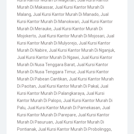
Murah Di Makassar
,
Jual Kursi Kantor Murah Di
Malang
,
Jual Kursi Kantor Murah Di Manado
,
Jual
Kursi Kantor Murah Di Manokwari
,
Jual Kursi Kantor
Murah Di Merauke
,
Jual Kursi Kantor Murah Di
Mojokerto
,
Jual Kursi Kantor Murah Di Mojosari
,
Jual
Kursi Kantor Murah Di Mulyorejo
,
Jual Kursi Kantor
Murah Di Nabire
,
Jual Kursi Kantor Murah Di Nganjuk
,
Jual Kursi Kantor Murah Di Ngawi
,
Jual Kursi Kantor
Murah Di Nusa Tenggara Barat
,
Jual Kursi Kantor
Murah Di Nusa Tenggara Timur
,
Jual Kursi Kantor
Murah Di Pabean Cantikan
,
Jual Kursi Kantor Murah
Di Pacitan
,
Jual Kursi Kantor Murah Di Pakal
,
Jual
Kursi Kantor Murah Di Palangkaraya
,
Jual Kursi
Kantor Murah Di Palopo
,
Jual Kursi Kantor Murah Di
Palu
,
Jual Kursi Kantor Murah Di Pamekasan
,
Jual
Kursi Kantor Murah Di Parepare
,
Jual Kursi Kantor
Murah Di Pasuruan
,
Jual Kursi Kantor Murah Di
Pontianak
,
Jual Kursi Kantor Murah Di Probolinggo
,