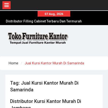
Skip
07 Aug, 2026
to
Distributor Filling Cabinet Terbaru Dan Termurah
content
Di Pamekasan
Distributor Kursi Kantor Murah Di Jombang
Toko Meja Kantor Di Sumenep Offline Terpercaya
Home
Jual Kursi Kantor Murah Di Samarinda
Tag:
Jual Kursi Kantor Murah Di
Samarinda
Distributor Kursi Kantor Murah Di