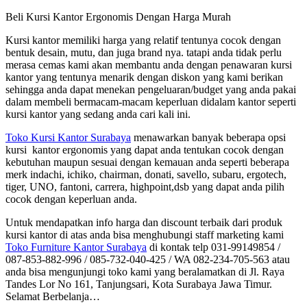
Beli Kursi Kantor Ergonomis Dengan Harga Murah
Kursi kantor memiliki harga yang relatif tentunya cocok dengan
bentuk desain, mutu, dan juga brand nya. tatapi anda tidak perlu
merasa cemas kami akan membantu anda dengan penawaran kursi
kantor yang tentunya menarik dengan diskon yang kami berikan
sehingga anda dapat menekan pengeluaran/budget yang anda pakai
dalam membeli bermacam-macam keperluan didalam kantor seperti
kursi kantor yang sedang anda cari kali ini.
Toko Kursi Kantor Surabaya
menawarkan banyak beberapa opsi
kursi kantor ergonomis yang dapat anda tentukan cocok dengan
kebutuhan maupun sesuai dengan kemauan anda seperti beberapa
merk indachi, ichiko, chairman, donati, savello, subaru, ergotech,
tiger, UNO, fantoni, carrera, highpoint,dsb yang dapat anda pilih
cocok dengan keperluan anda.
Untuk mendapatkan info harga dan discount terbaik dari produk
kursi kantor di atas anda bisa menghubungi staff marketing kami
Toko Furniture Kantor Surabaya
di kontak telp 031-99149854 /
087-853-882-996 / 085-732-040-425 / WA 082-234-705-563 atau
anda bisa mengunjungi toko kami yang beralamatkan di Jl. Raya
Tandes Lor No 161, Tanjungsari, Kota Surabaya Jawa Timur.
Selamat Berbelanja…