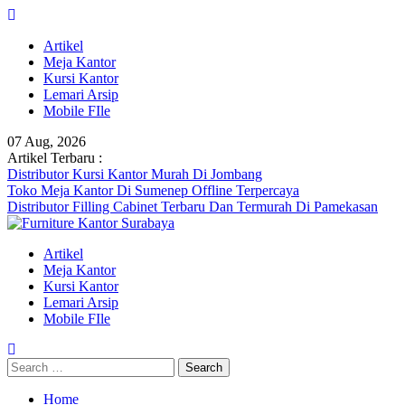
Skip
to
Artikel
content
Meja Kantor
Kursi Kantor
Lemari Arsip
Mobile FIle
07 Aug, 2026
Artikel Terbaru :
Distributor Kursi Kantor Murah Di Jombang
Toko Meja Kantor Di Sumenep Offline Terpercaya
Distributor Filling Cabinet Terbaru Dan Termurah Di Pamekasan
Artikel
Meja Kantor
Kursi Kantor
Lemari Arsip
Mobile FIle
Search
for:
Home