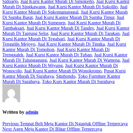
Sidoarjo
,
Jual Kursi Kantor Murah Di Simokerto
,
Jual Kursi Kantor
Murah Di Singkawang
,
Jual Kursi Kantor Murah Di Sukolilo
,
Jual
Kursi Kantor Murah Di Sukomanunggal
,
Jual Kursi Kantor Murah
Di Sumba Barat
,
Jual Kursi Kantor Murah Di Sumba Timur
,
Jual
Kursi Kantor Murah Di Sumenep
,
Jual Kursi Kantor Murah Di
Tambaksari
,
Jual Kursi Kantor Murah Di Tandes
,
Jual Kursi Kantor
Murah Di Tanjung Selor
,
Jual Kursi Kantor Murah Di Tarakan
,
Jual
Kursi Kantor Murah Di Tegalsari
,
Jual Kursi Kantor Murah Di
Tenggilis Mejoyo
,
Jual Kursi Kantor Murah Di Timika
,
Jual Kursi
Kantor Murah Di Tomohon
,
Jual Kursi Kantor Murah Di
Trenggalek
,
Jual Kursi Kantor Murah Di Tuban
,
Jual Kursi Kantor
Murah Di Tulungagung
,
Jual Kursi Kantor Murah Di Wamena
,
Jual
Kursi Kantor Murah Di Wiyung
,
Jual Kursi Kantor Murah Di
Wonocolo
,
Jual Kursi Kantor Murah Di Wonokromo
,
Pusat Kursi
Kantor Murah Di Surabaya
,
Situbondo
,
Toko Furniture Kantor
Murah Di Surabaya
,
Toko Kurs Kantor Murah Di Surabaya
Written by
admin
Post
Previous
Previous
Tempat Beli Meja Kantor Di Nganjuk Offline Terpercaya
Next
post:
Next
Agen Meja Kantor Di Blitar Offline Terpercaya
navigation