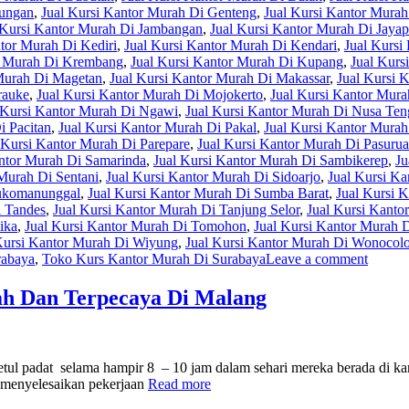
yungan
,
Jual Kursi Kantor Murah Di Genteng
,
Jual Kursi Kantor Murah
 Kursi Kantor Murah Di Jambangan
,
Jual Kursi Kantor Murah Di Jayap
ntor Murah Di Kediri
,
Jual Kursi Kantor Murah Di Kendari
,
Jual Kursi
r Murah Di Krembang
,
Jual Kursi Kantor Murah Di Kupang
,
Jual Kurs
 Murah Di Magetan
,
Jual Kursi Kantor Murah Di Makassar
,
Jual Kursi 
rauke
,
Jual Kursi Kantor Murah Di Mojokerto
,
Jual Kursi Kantor Mura
 Kursi Kantor Murah Di Ngawi
,
Jual Kursi Kantor Murah Di Nusa Ten
i Pacitan
,
Jual Kursi Kantor Murah Di Pakal
,
Jual Kursi Kantor Murah
 Kursi Kantor Murah Di Parepare
,
Jual Kursi Kantor Murah Di Pasuru
antor Murah Di Samarinda
,
Jual Kursi Kantor Murah Di Sambikerep
,
Ju
 Murah Di Sentani
,
Jual Kursi Kantor Murah Di Sidoarjo
,
Jual Kursi K
Sukomanunggal
,
Jual Kursi Kantor Murah Di Sumba Barat
,
Jual Kursi 
i Tandes
,
Jual Kursi Kantor Murah Di Tanjung Selor
,
Jual Kursi Kanto
ika
,
Jual Kursi Kantor Murah Di Tomohon
,
Jual Kursi Kantor Murah 
Kursi Kantor Murah Di Wiyung
,
Jual Kursi Kantor Murah Di Wonocol
rabaya
,
Toko Kurs Kantor Murah Di Surabaya
Leave a comment
ah Dan Terpecaya Di Malang
betul padat selama hampir 8 – 10 jam dalam sehari mereka berada di 
 menyelesaikan pekerjaan
Read more