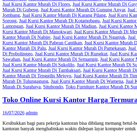
Jual Kursi Kantor Murah Di Flores
,
Jual Kursi Kantor Murah Di Ga
Murah Di Gubeng
,
Jual Kursi Kantor Murah Di Gunung Anyar
,
Jual
Jombang
,
Jual Kursi Kantor Murah Di Karang Pilang
,
Jual Kursi Ka
Sorong
,
Jual Kursi Kantor Murah Di Kotamobagu
,
Jual Kursi Kanto
Lamongan
,
Jual Kursi Kantor Murah Di Madiun
,
Jual Kursi Kantor
Kursi Kantor Murah Di Manokwari
,
Jual Kursi Kantor Murah Di Me
Kantor Murah Di Nabire
,
Jual Kursi Kantor Murah Di Nganjuk
,
Jual
Kursi Kantor Murah Di Pabean Cantikan
,
Jual Kursi Kantor Murah D
Kantor Murah Di Palu
,
Jual Kursi Kantor Murah Di Pamekasan
,
Jual
Di Probolinggo
,
Jual Kursi Kantor Murah Di Rungkut
,
Jual Kursi K
Sawahan
,
Jual Kursi Kantor Murah Di Semampir
,
Jual Kursi Kantor
Jual Kursi Kantor Murah Di Sukolilo
,
Jual Kursi Kantor Murah Di 
Jual Kursi Kantor Murah Di Tambaksari
,
Jual Kursi Kantor Murah D
Kantor Murah Di Tenggilis Mejoyo
,
Jual Kursi Kantor Murah Di Tim
Murah Di Tulungagung
,
Jual Kursi Kantor Murah Di Wamena
,
Jual 
Murah Di Surabaya
,
Situbondo
,
Toko Furniture Kantor Murah Di Su
Toko Online Kursi Kantor Harga Termur
16/07/2026
admin
Kesibukkan bagi para pekerja kantoran bisa dibilang memang betul-
kantoran banyak menghabiskan waktu didepan layar komputer untuk