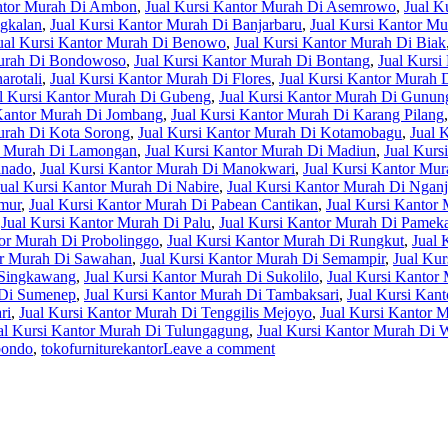
antor Murah Di Ambon
,
Jual Kursi Kantor Murah Di Asemrowo
,
Jual K
ngkalan
,
Jual Kursi Kantor Murah Di Banjarbaru
,
Jual Kursi Kantor Mu
ual Kursi Kantor Murah Di Benowo
,
Jual Kursi Kantor Murah Di Biak
Murah Di Bondowoso
,
Jual Kursi Kantor Murah Di Bontang
,
Jual Kursi
arotali
,
Jual Kursi Kantor Murah Di Flores
,
Jual Kursi Kantor Murah
l Kursi Kantor Murah Di Gubeng
,
Jual Kursi Kantor Murah Di Gunun
 Kantor Murah Di Jombang
,
Jual Kursi Kantor Murah Di Karang Pilang
urah Di Kota Sorong
,
Jual Kursi Kantor Murah Di Kotamobagu
,
Jual 
or Murah Di Lamongan
,
Jual Kursi Kantor Murah Di Madiun
,
Jual Kurs
anado
,
Jual Kursi Kantor Murah Di Manokwari
,
Jual Kursi Kantor Mu
Jual Kursi Kantor Murah Di Nabire
,
Jual Kursi Kantor Murah Di Ngan
imur
,
Jual Kursi Kantor Murah Di Pabean Cantikan
,
Jual Kursi Kantor 
,
Jual Kursi Kantor Murah Di Palu
,
Jual Kursi Kantor Murah Di Pamek
tor Murah Di Probolinggo
,
Jual Kursi Kantor Murah Di Rungkut
,
Jual 
or Murah Di Sawahan
,
Jual Kursi Kantor Murah Di Semampir
,
Jual Kur
 Singkawang
,
Jual Kursi Kantor Murah Di Sukolilo
,
Jual Kursi Kanto
 Di Sumenep
,
Jual Kursi Kantor Murah Di Tambaksari
,
Jual Kursi Kan
ri
,
Jual Kursi Kantor Murah Di Tenggilis Mejoyo
,
Jual Kursi Kantor 
al Kursi Kantor Murah Di Tulungagung
,
Jual Kursi Kantor Murah Di
bondo
,
tokofurniturekantor
Leave a comment