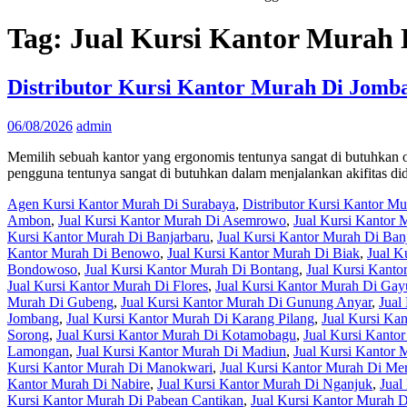
Tag:
Jual Kursi Kantor Murah 
Distributor Kursi Kantor Murah Di Jomb
06/08/2026
admin
Memilih sebuah kantor yang ergonomis tentunya sangat di butuhkan o
pengguna tentunya sangat di butuhkan dalam menjalankan akifitas did
Agen Kursi Kantor Murah Di Surabaya
,
Distributor Kursi Kantor M
Ambon
,
Jual Kursi Kantor Murah Di Asemrowo
,
Jual Kursi Kantor 
Kursi Kantor Murah Di Banjarbaru
,
Jual Kursi Kantor Murah Di Ban
Kantor Murah Di Benowo
,
Jual Kursi Kantor Murah Di Biak
,
Jual K
Bondowoso
,
Jual Kursi Kantor Murah Di Bontang
,
Jual Kursi Kant
Jual Kursi Kantor Murah Di Flores
,
Jual Kursi Kantor Murah Di Ga
Murah Di Gubeng
,
Jual Kursi Kantor Murah Di Gunung Anyar
,
Jual
Jombang
,
Jual Kursi Kantor Murah Di Karang Pilang
,
Jual Kursi Ka
Sorong
,
Jual Kursi Kantor Murah Di Kotamobagu
,
Jual Kursi Kanto
Lamongan
,
Jual Kursi Kantor Murah Di Madiun
,
Jual Kursi Kantor
Kursi Kantor Murah Di Manokwari
,
Jual Kursi Kantor Murah Di Me
Kantor Murah Di Nabire
,
Jual Kursi Kantor Murah Di Nganjuk
,
Jual
Kursi Kantor Murah Di Pabean Cantikan
,
Jual Kursi Kantor Murah D