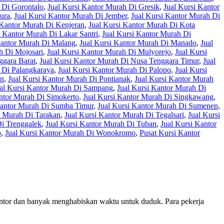
 Di Gorontalo
,
Jual Kursi Kantor Murah Di Gresik
,
Jual Kursi Kantor
ura
,
Jual Kursi Kantor Murah Di Jember
,
Jual Kursi Kantor Murah Di
 Kantor Murah Di Kenjeran
,
Jual Kursi Kantor Murah Di Kota
i Kantor Murah Di Lakar Santri
,
Jual Kursi Kantor Murah Di
Kantor Murah Di Malang
,
Jual Kursi Kantor Murah Di Manado
,
Jual
h Di Mojosari
,
Jual Kursi Kantor Murah Di Mulyorejo
,
Jual Kursi
ggara Barat
,
Jual Kursi Kantor Murah Di Nusa Tenggara Timur
,
Jual
 Di Palangkaraya
,
Jual Kursi Kantor Murah Di Palopo
,
Jual Kursi
an
,
Jual Kursi Kantor Murah Di Pontianak
,
Jual Kursi Kantor Murah
al Kursi Kantor Murah Di Sampang
,
Jual Kursi Kantor Murah Di
antor Murah Di Simokerto
,
Jual Kursi Kantor Murah Di Singkawang
,
Kantor Murah Di Sumba Timur
,
Jual Kursi Kantor Murah Di Sumenep
,
r Murah Di Tarakan
,
Jual Kursi Kantor Murah Di Tegalsari
,
Jual Kursi
Di Trenggalek
,
Jual Kursi Kantor Murah Di Tuban
,
Jual Kursi Kantor
o
,
Jual Kursi Kantor Murah Di Wonokromo
,
Pusat Kursi Kantor
kantor dan banyak menghabiskan waktu untuk duduk. Para pekerja