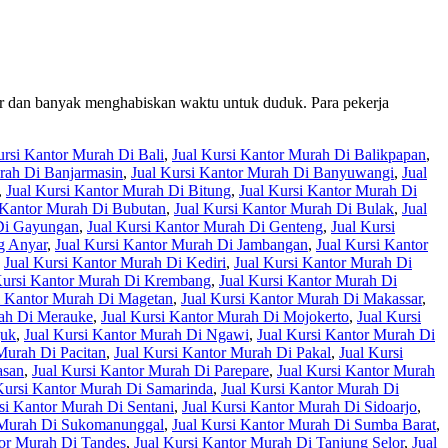
or dan banyak menghabiskan waktu untuk duduk. Para pekerja
ursi Kantor Murah Di Bali
,
Jual Kursi Kantor Murah Di Balikpapan
,
rah Di Banjarmasin
,
Jual Kursi Kantor Murah Di Banyuwangi
,
Jual
,
Jual Kursi Kantor Murah Di Bitung
,
Jual Kursi Kantor Murah Di
 Kantor Murah Di Bubutan
,
Jual Kursi Kantor Murah Di Bulak
,
Jual
 Di Gayungan
,
Jual Kursi Kantor Murah Di Genteng
,
Jual Kursi
g Anyar
,
Jual Kursi Kantor Murah Di Jambangan
,
Jual Kursi Kantor
,
Jual Kursi Kantor Murah Di Kediri
,
Jual Kursi Kantor Murah Di
Kursi Kantor Murah Di Krembang
,
Jual Kursi Kantor Murah Di
i Kantor Murah Di Magetan
,
Jual Kursi Kantor Murah Di Makassar
,
rah Di Merauke
,
Jual Kursi Kantor Murah Di Mojokerto
,
Jual Kursi
juk
,
Jual Kursi Kantor Murah Di Ngawi
,
Jual Kursi Kantor Murah Di
Murah Di Pacitan
,
Jual Kursi Kantor Murah Di Pakal
,
Jual Kursi
asan
,
Jual Kursi Kantor Murah Di Parepare
,
Jual Kursi Kantor Murah
Kursi Kantor Murah Di Samarinda
,
Jual Kursi Kantor Murah Di
si Kantor Murah Di Sentani
,
Jual Kursi Kantor Murah Di Sidoarjo
,
r Murah Di Sukomanunggal
,
Jual Kursi Kantor Murah Di Sumba Barat
,
tor Murah Di Tandes
,
Jual Kursi Kantor Murah Di Tanjung Selor
,
Jual