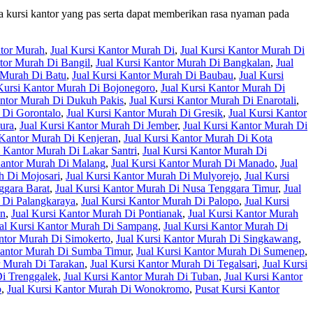
a kursi kantor yang pas serta dapat memberikan rasa nyaman pada
ntor Murah
,
Jual Kursi Kantor Murah Di
,
Jual Kursi Kantor Murah Di
ntor Murah Di Bangil
,
Jual Kursi Kantor Murah Di Bangkalan
,
Jual
 Murah Di Batu
,
Jual Kursi Kantor Murah Di Baubau
,
Jual Kursi
Kursi Kantor Murah Di Bojonegoro
,
Jual Kursi Kantor Murah Di
antor Murah Di Dukuh Pakis
,
Jual Kursi Kantor Murah Di Enarotali
,
 Di Gorontalo
,
Jual Kursi Kantor Murah Di Gresik
,
Jual Kursi Kantor
ura
,
Jual Kursi Kantor Murah Di Jember
,
Jual Kursi Kantor Murah Di
 Kantor Murah Di Kenjeran
,
Jual Kursi Kantor Murah Di Kota
i Kantor Murah Di Lakar Santri
,
Jual Kursi Kantor Murah Di
Kantor Murah Di Malang
,
Jual Kursi Kantor Murah Di Manado
,
Jual
h Di Mojosari
,
Jual Kursi Kantor Murah Di Mulyorejo
,
Jual Kursi
ggara Barat
,
Jual Kursi Kantor Murah Di Nusa Tenggara Timur
,
Jual
 Di Palangkaraya
,
Jual Kursi Kantor Murah Di Palopo
,
Jual Kursi
an
,
Jual Kursi Kantor Murah Di Pontianak
,
Jual Kursi Kantor Murah
al Kursi Kantor Murah Di Sampang
,
Jual Kursi Kantor Murah Di
antor Murah Di Simokerto
,
Jual Kursi Kantor Murah Di Singkawang
,
Kantor Murah Di Sumba Timur
,
Jual Kursi Kantor Murah Di Sumenep
,
r Murah Di Tarakan
,
Jual Kursi Kantor Murah Di Tegalsari
,
Jual Kursi
Di Trenggalek
,
Jual Kursi Kantor Murah Di Tuban
,
Jual Kursi Kantor
o
,
Jual Kursi Kantor Murah Di Wonokromo
,
Pusat Kursi Kantor