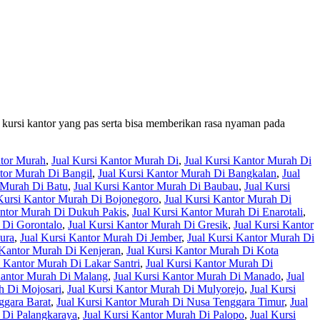
 kursi kantor yang pas serta bisa memberikan rasa nyaman pada
ntor Murah
,
Jual Kursi Kantor Murah Di
,
Jual Kursi Kantor Murah Di
ntor Murah Di Bangil
,
Jual Kursi Kantor Murah Di Bangkalan
,
Jual
 Murah Di Batu
,
Jual Kursi Kantor Murah Di Baubau
,
Jual Kursi
Kursi Kantor Murah Di Bojonegoro
,
Jual Kursi Kantor Murah Di
antor Murah Di Dukuh Pakis
,
Jual Kursi Kantor Murah Di Enarotali
,
 Di Gorontalo
,
Jual Kursi Kantor Murah Di Gresik
,
Jual Kursi Kantor
ura
,
Jual Kursi Kantor Murah Di Jember
,
Jual Kursi Kantor Murah Di
 Kantor Murah Di Kenjeran
,
Jual Kursi Kantor Murah Di Kota
i Kantor Murah Di Lakar Santri
,
Jual Kursi Kantor Murah Di
Kantor Murah Di Malang
,
Jual Kursi Kantor Murah Di Manado
,
Jual
h Di Mojosari
,
Jual Kursi Kantor Murah Di Mulyorejo
,
Jual Kursi
ggara Barat
,
Jual Kursi Kantor Murah Di Nusa Tenggara Timur
,
Jual
 Di Palangkaraya
,
Jual Kursi Kantor Murah Di Palopo
,
Jual Kursi