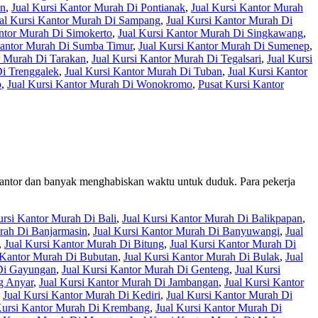
an
,
Jual Kursi Kantor Murah Di Pontianak
,
Jual Kursi Kantor Murah
al Kursi Kantor Murah Di Sampang
,
Jual Kursi Kantor Murah Di
antor Murah Di Simokerto
,
Jual Kursi Kantor Murah Di Singkawang
,
Kantor Murah Di Sumba Timur
,
Jual Kursi Kantor Murah Di Sumenep
,
r Murah Di Tarakan
,
Jual Kursi Kantor Murah Di Tegalsari
,
Jual Kursi
Di Trenggalek
,
Jual Kursi Kantor Murah Di Tuban
,
Jual Kursi Kantor
o
,
Jual Kursi Kantor Murah Di Wonokromo
,
Pusat Kursi Kantor
kantor dan banyak menghabiskan waktu untuk duduk. Para pekerja
ursi Kantor Murah Di Bali
,
Jual Kursi Kantor Murah Di Balikpapan
,
rah Di Banjarmasin
,
Jual Kursi Kantor Murah Di Banyuwangi
,
Jual
,
Jual Kursi Kantor Murah Di Bitung
,
Jual Kursi Kantor Murah Di
 Kantor Murah Di Bubutan
,
Jual Kursi Kantor Murah Di Bulak
,
Jual
 Di Gayungan
,
Jual Kursi Kantor Murah Di Genteng
,
Jual Kursi
g Anyar
,
Jual Kursi Kantor Murah Di Jambangan
,
Jual Kursi Kantor
,
Jual Kursi Kantor Murah Di Kediri
,
Jual Kursi Kantor Murah Di
Kursi Kantor Murah Di Krembang
,
Jual Kursi Kantor Murah Di