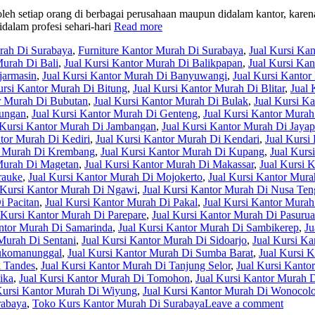
leh setiap orang di berbagai perusahaan maupun didalam kantor, karen
dalam profesi sehari-hari
Read more
urah Di Surabaya
,
Furniture Kantor Murah Di Surabaya
,
Jual Kursi Ka
Murah Di Bali
,
Jual Kursi Kantor Murah Di Balikpapan
,
Jual Kursi Ka
jarmasin
,
Jual Kursi Kantor Murah Di Banyuwangi
,
Jual Kursi Kantor
ursi Kantor Murah Di Bitung
,
Jual Kursi Kantor Murah Di Blitar
,
Jual 
or Murah Di Bubutan
,
Jual Kursi Kantor Murah Di Bulak
,
Jual Kursi K
yungan
,
Jual Kursi Kantor Murah Di Genteng
,
Jual Kursi Kantor Murah
 Kursi Kantor Murah Di Jambangan
,
Jual Kursi Kantor Murah Di Jayap
ntor Murah Di Kediri
,
Jual Kursi Kantor Murah Di Kendari
,
Jual Kursi
r Murah Di Krembang
,
Jual Kursi Kantor Murah Di Kupang
,
Jual Kurs
 Murah Di Magetan
,
Jual Kursi Kantor Murah Di Makassar
,
Jual Kursi 
rauke
,
Jual Kursi Kantor Murah Di Mojokerto
,
Jual Kursi Kantor Mura
 Kursi Kantor Murah Di Ngawi
,
Jual Kursi Kantor Murah Di Nusa Ten
i Pacitan
,
Jual Kursi Kantor Murah Di Pakal
,
Jual Kursi Kantor Murah
 Kursi Kantor Murah Di Parepare
,
Jual Kursi Kantor Murah Di Pasuru
antor Murah Di Samarinda
,
Jual Kursi Kantor Murah Di Sambikerep
,
Ju
 Murah Di Sentani
,
Jual Kursi Kantor Murah Di Sidoarjo
,
Jual Kursi K
Sukomanunggal
,
Jual Kursi Kantor Murah Di Sumba Barat
,
Jual Kursi 
i Tandes
,
Jual Kursi Kantor Murah Di Tanjung Selor
,
Jual Kursi Kanto
ika
,
Jual Kursi Kantor Murah Di Tomohon
,
Jual Kursi Kantor Murah 
Kursi Kantor Murah Di Wiyung
,
Jual Kursi Kantor Murah Di Wonocol
rabaya
,
Toko Kurs Kantor Murah Di Surabaya
Leave a comment