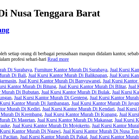
Di Nusa Tenggara Barat
ang
leh setiap orang di berbagai perusahaan maupun didalam kantor, sebab
alam profesi sehari-hari
Read more
urah Di Surabaya
,
Furniture Kantor Murah Di Surabaya
,
Jual Kursi Ka
Murah Di Bali
,
Jual Kursi Kantor Murah Di Balikpapan
,
Jual Kursi Ka
jarmasin
,
Jual Kursi Kantor Murah Di Banyuwangi
,
Jual Kursi Kantor
ursi Kantor Murah Di Bitung
,
Jual Kursi Kantor Murah Di Blitar
,
Jual 
or Murah Di Bubutan
,
Jual Kursi Kantor Murah Di Bulak
,
Jual Kursi K
yungan
,
Jual Kursi Kantor Murah Di Genteng
,
Jual Kursi Kantor Murah
 Kursi Kantor Murah Di Jambangan
,
Jual Kursi Kantor Murah Di Jayap
ntor Murah Di Kediri
,
Jual Kursi Kantor Murah Di Kendari
,
Jual Kursi
r Murah Di Krembang
,
Jual Kursi Kantor Murah Di Kupang
,
Jual Kurs
 Murah Di Magetan
,
Jual Kursi Kantor Murah Di Makassar
,
Jual Kursi 
rauke
,
Jual Kursi Kantor Murah Di Mojokerto
,
Jual Kursi Kantor Mura
 Kursi Kantor Murah Di Ngawi
,
Jual Kursi Kantor Murah Di Nusa Ten
i Pacitan
,
Jual Kursi Kantor Murah Di Pakal
,
Jual Kursi Kantor Murah