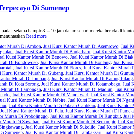
Terpecaya Di Sumenep
 padat selama hampir 8 – 10 jam dalam sehari mereka berada di kant
k menuntaskan
Read more
antor Murah Di Ambon
,
Jual Kursi Kantor Murah Di Asemrowo
,
Jual K
ngkalan
,
Jual Kursi Kantor Murah Di Banjarbaru
,
Jual Kursi Kantor Mu
ual Kursi Kantor Murah Di Benowo
,
Jual Kursi Kantor Murah Di Biak
Murah Di Bondowoso
,
Jual Kursi Kantor Murah Di Bontang
,
Jual Kursi
arotali
,
Jual Kursi Kantor Murah Di Flores
,
Jual Kursi Kantor Murah
l Kursi Kantor Murah Di Gubeng
,
Jual Kursi Kantor Murah Di Gunun
 Kantor Murah Di Jombang
,
Jual Kursi Kantor Murah Di Karang Pilang
urah Di Kota Sorong
,
Jual Kursi Kantor Murah Di Kotamobagu
,
Jual 
or Murah Di Lamongan
,
Jual Kursi Kantor Murah Di Madiun
,
Jual Kurs
anado
,
Jual Kursi Kantor Murah Di Manokwari
,
Jual Kursi Kantor Mu
Jual Kursi Kantor Murah Di Nabire
,
Jual Kursi Kantor Murah Di Ngan
imur
,
Jual Kursi Kantor Murah Di Pabean Cantikan
,
Jual Kursi Kantor 
,
Jual Kursi Kantor Murah Di Palu
,
Jual Kursi Kantor Murah Di Pamek
tor Murah Di Probolinggo
,
Jual Kursi Kantor Murah Di Rungkut
,
Jual 
or Murah Di Sawahan
,
Jual Kursi Kantor Murah Di Semampir
,
Jual Kur
 Singkawang
,
Jual Kursi Kantor Murah Di Sukolilo
,
Jual Kursi Kanto
 Di Sumenep
,
Jual Kursi Kantor Murah Di Tambaksari
,
Jual Kursi Kan