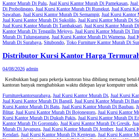
Kantor Murah Di Palu
,
Jual Kursi Kantor Murah Di Pamekasan
,
Jual
Di Probolinggo
,
Jual Kursi Kantor Murah Di Rungkut
,
Jual Kursi K
Sawahan
,
Jual Kursi Kantor Murah Di Semampir
,
Jual Kursi Kantor
Jual Kursi Kantor Murah Di Sukolilo
,
Jual Kursi Kantor Murah Di 
Jual Kursi Kantor Murah Di Tambaksari
,
Jual Kursi Kantor Murah D
Kantor Murah Di Tenggilis Mejoyo
,
Jual Kursi Kantor Murah Di Tim
Murah Di Tulungagung
,
Jual Kursi Kantor Murah Di Wamena
,
Jual 
Murah Di Surabaya
,
Situbondo
,
Toko Furniture Kantor Murah Di Su
Distributor Kursi Kantor Harga Termura
04/08/2026
admin
Kesibukkan bagi para pekerja kantoran bisa dibilang memang betul-
kantoran banyak menghabiskan waktu didepan layar komputer untu
Furniturekantorsurabaya
,
Jual Kursi Kantor Murah Di
,
Jual Kursi K
Jual Kursi Kantor Murah Di Bangil
,
Jual Kursi Kantor Murah Di Ba
Kursi Kantor Murah Di Batu
,
Jual Kursi Kantor Murah Di Baubau
,
J
Blitar
,
Jual Kursi Kantor Murah Di Bojonegoro
,
Jual Kursi Kantor 
Kursi Kantor Murah Di Dukuh Pakis
,
Jual Kursi Kantor Murah Di En
Kantor Murah Di Gorontalo
,
Jual Kursi Kantor Murah Di Gresik
,
Jua
Murah Di Jayapura
,
Jual Kursi Kantor Murah Di Jember
,
Jual Kursi
Kendari
,
Jual Kursi Kantor Murah Di Kenjeran
,
Jual Kursi Kantor M