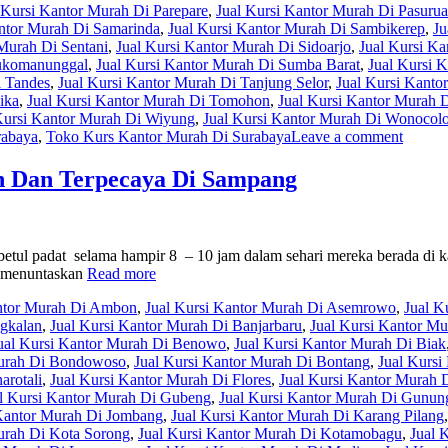
 Kursi Kantor Murah Di Parepare
,
Jual Kursi Kantor Murah Di Pasuru
antor Murah Di Samarinda
,
Jual Kursi Kantor Murah Di Sambikerep
,
Ju
 Murah Di Sentani
,
Jual Kursi Kantor Murah Di Sidoarjo
,
Jual Kursi K
Sukomanunggal
,
Jual Kursi Kantor Murah Di Sumba Barat
,
Jual Kursi 
i Tandes
,
Jual Kursi Kantor Murah Di Tanjung Selor
,
Jual Kursi Kanto
ika
,
Jual Kursi Kantor Murah Di Tomohon
,
Jual Kursi Kantor Murah 
Kursi Kantor Murah Di Wiyung
,
Jual Kursi Kantor Murah Di Wonocol
rabaya
,
Toko Kurs Kantor Murah Di Surabaya
Leave a comment
h Dan Terpecaya Di Sampang
betul padat selama hampir 8 – 10 jam dalam sehari mereka berada di 
k menuntaskan
Read more
antor Murah Di Ambon
,
Jual Kursi Kantor Murah Di Asemrowo
,
Jual K
ngkalan
,
Jual Kursi Kantor Murah Di Banjarbaru
,
Jual Kursi Kantor Mu
ual Kursi Kantor Murah Di Benowo
,
Jual Kursi Kantor Murah Di Biak
Murah Di Bondowoso
,
Jual Kursi Kantor Murah Di Bontang
,
Jual Kursi
arotali
,
Jual Kursi Kantor Murah Di Flores
,
Jual Kursi Kantor Murah
l Kursi Kantor Murah Di Gubeng
,
Jual Kursi Kantor Murah Di Gunun
 Kantor Murah Di Jombang
,
Jual Kursi Kantor Murah Di Karang Pilang
urah Di Kota Sorong
,
Jual Kursi Kantor Murah Di Kotamobagu
,
Jual 