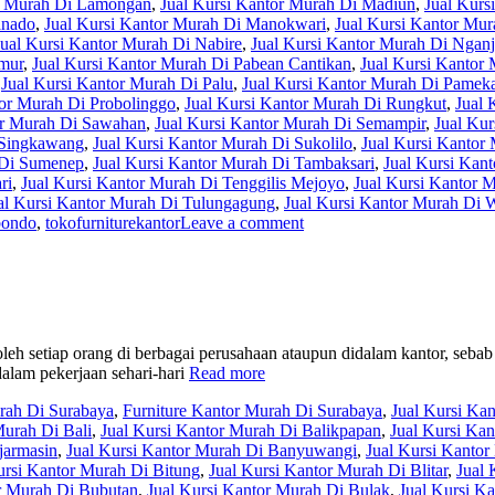
or Murah Di Lamongan
,
Jual Kursi Kantor Murah Di Madiun
,
Jual Kurs
anado
,
Jual Kursi Kantor Murah Di Manokwari
,
Jual Kursi Kantor Mu
Jual Kursi Kantor Murah Di Nabire
,
Jual Kursi Kantor Murah Di Ngan
imur
,
Jual Kursi Kantor Murah Di Pabean Cantikan
,
Jual Kursi Kantor 
,
Jual Kursi Kantor Murah Di Palu
,
Jual Kursi Kantor Murah Di Pamek
tor Murah Di Probolinggo
,
Jual Kursi Kantor Murah Di Rungkut
,
Jual 
or Murah Di Sawahan
,
Jual Kursi Kantor Murah Di Semampir
,
Jual Kur
 Singkawang
,
Jual Kursi Kantor Murah Di Sukolilo
,
Jual Kursi Kanto
 Di Sumenep
,
Jual Kursi Kantor Murah Di Tambaksari
,
Jual Kursi Kan
ri
,
Jual Kursi Kantor Murah Di Tenggilis Mejoyo
,
Jual Kursi Kantor 
al Kursi Kantor Murah Di Tulungagung
,
Jual Kursi Kantor Murah Di
bondo
,
tokofurniturekantor
Leave a comment
leh setiap orang di berbagai perusahaan ataupun didalam kantor, sebab
dalam pekerjaan sehari-hari
Read more
urah Di Surabaya
,
Furniture Kantor Murah Di Surabaya
,
Jual Kursi Ka
Murah Di Bali
,
Jual Kursi Kantor Murah Di Balikpapan
,
Jual Kursi Ka
jarmasin
,
Jual Kursi Kantor Murah Di Banyuwangi
,
Jual Kursi Kantor
ursi Kantor Murah Di Bitung
,
Jual Kursi Kantor Murah Di Blitar
,
Jual 
or Murah Di Bubutan
,
Jual Kursi Kantor Murah Di Bulak
,
Jual Kursi K