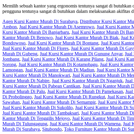
Memilih sebuah kantor yang ergonomis tentunya sangat di butuhkan o
pengguna tentunya sangat di butuhkan dalam melaksanakan akifitas di
Agen Kursi Kantor Murah Di Surabaya
,
Distributor Kursi Kantor M
Ambon
,
Jual Kursi Kantor Murah Di Asemrowo
,
Jual Kursi Kantor 
Kursi Kantor Murah Di Banjarbaru
,
Jual Kursi Kantor Murah Di Ban
Kantor Murah Di Benowo
,
Jual Kursi Kantor Murah Di Biak
,
Jual K
Bondowoso
,
Jual Kursi Kantor Murah Di Bontang
,
Jual Kursi Kant
Jual Kursi Kantor Murah Di Flores
,
Jual Kursi Kantor Murah Di Ga
Murah Di Gubeng
,
Jual Kursi Kantor Murah Di Gunung Anyar
,
Jual
Jombang
,
Jual Kursi Kantor Murah Di Karang Pilang
,
Jual Kursi Ka
Sorong
,
Jual Kursi Kantor Murah Di Kotamobagu
,
Jual Kursi Kanto
Lamongan
,
Jual Kursi Kantor Murah Di Madiun
,
Jual Kursi Kantor
Kursi Kantor Murah Di Manokwari
,
Jual Kursi Kantor Murah Di Me
Kantor Murah Di Nabire
,
Jual Kursi Kantor Murah Di Nganjuk
,
Jual
Kursi Kantor Murah Di Pabean Cantikan
,
Jual Kursi Kantor Murah D
Kantor Murah Di Palu
,
Jual Kursi Kantor Murah Di Pamekasan
,
Jual
Di Probolinggo
,
Jual Kursi Kantor Murah Di Rungkut
,
Jual Kursi K
Sawahan
,
Jual Kursi Kantor Murah Di Semampir
,
Jual Kursi Kantor
Jual Kursi Kantor Murah Di Sukolilo
,
Jual Kursi Kantor Murah Di 
Jual Kursi Kantor Murah Di Tambaksari
,
Jual Kursi Kantor Murah D
Kantor Murah Di Tenggilis Mejoyo
,
Jual Kursi Kantor Murah Di Tim
Murah Di Tulungagung
,
Jual Kursi Kantor Murah Di Wamena
,
Jual 
Murah Di Surabaya
,
Situbondo
,
Toko Furniture Kantor Murah Di Su