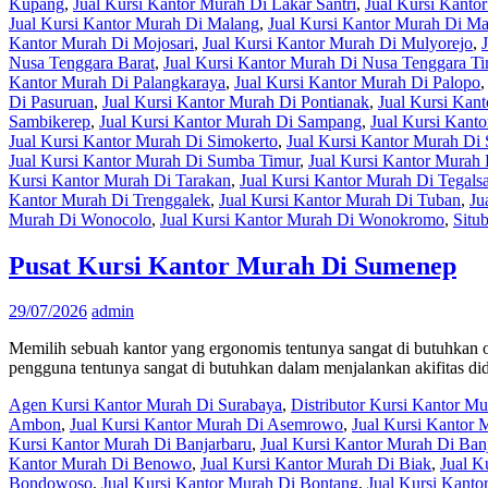
Kupang
,
Jual Kursi Kantor Murah Di Lakar Santri
,
Jual Kursi Kant
Jual Kursi Kantor Murah Di Malang
,
Jual Kursi Kantor Murah Di M
Kantor Murah Di Mojosari
,
Jual Kursi Kantor Murah Di Mulyorejo
,
Nusa Tenggara Barat
,
Jual Kursi Kantor Murah Di Nusa Tenggara T
Kantor Murah Di Palangkaraya
,
Jual Kursi Kantor Murah Di Palopo
Di Pasuruan
,
Jual Kursi Kantor Murah Di Pontianak
,
Jual Kursi Kan
Sambikerep
,
Jual Kursi Kantor Murah Di Sampang
,
Jual Kursi Kant
Jual Kursi Kantor Murah Di Simokerto
,
Jual Kursi Kantor Murah Di
Jual Kursi Kantor Murah Di Sumba Timur
,
Jual Kursi Kantor Murah
Kursi Kantor Murah Di Tarakan
,
Jual Kursi Kantor Murah Di Tegalsa
Kantor Murah Di Trenggalek
,
Jual Kursi Kantor Murah Di Tuban
,
Ju
Murah Di Wonocolo
,
Jual Kursi Kantor Murah Di Wonokromo
,
Situ
Pusat Kursi Kantor Murah Di Sumenep
29/07/2026
admin
Memilih sebuah kantor yang ergonomis tentunya sangat di butuhkan o
pengguna tentunya sangat di butuhkan dalam menjalankan akifitas di
Agen Kursi Kantor Murah Di Surabaya
,
Distributor Kursi Kantor M
Ambon
,
Jual Kursi Kantor Murah Di Asemrowo
,
Jual Kursi Kantor 
Kursi Kantor Murah Di Banjarbaru
,
Jual Kursi Kantor Murah Di Ban
Kantor Murah Di Benowo
,
Jual Kursi Kantor Murah Di Biak
,
Jual K
Bondowoso
,
Jual Kursi Kantor Murah Di Bontang
,
Jual Kursi Kant