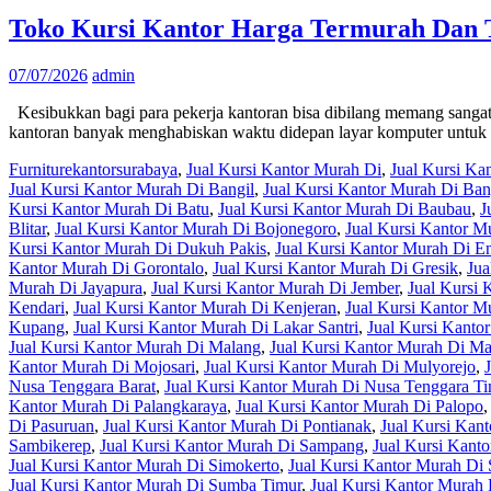
Toko Kursi Kantor Harga Termurah Dan 
07/07/2026
admin
Kesibukkan bagi para pekerja kantoran bisa dibilang memang sangat
kantoran banyak menghabiskan waktu didepan layar komputer untu
Furniturekantorsurabaya
,
Jual Kursi Kantor Murah Di
,
Jual Kursi K
Jual Kursi Kantor Murah Di Bangil
,
Jual Kursi Kantor Murah Di Ba
Kursi Kantor Murah Di Batu
,
Jual Kursi Kantor Murah Di Baubau
,
J
Blitar
,
Jual Kursi Kantor Murah Di Bojonegoro
,
Jual Kursi Kantor 
Kursi Kantor Murah Di Dukuh Pakis
,
Jual Kursi Kantor Murah Di En
Kantor Murah Di Gorontalo
,
Jual Kursi Kantor Murah Di Gresik
,
Jua
Murah Di Jayapura
,
Jual Kursi Kantor Murah Di Jember
,
Jual Kursi
Kendari
,
Jual Kursi Kantor Murah Di Kenjeran
,
Jual Kursi Kantor M
Kupang
,
Jual Kursi Kantor Murah Di Lakar Santri
,
Jual Kursi Kant
Jual Kursi Kantor Murah Di Malang
,
Jual Kursi Kantor Murah Di M
Kantor Murah Di Mojosari
,
Jual Kursi Kantor Murah Di Mulyorejo
,
Nusa Tenggara Barat
,
Jual Kursi Kantor Murah Di Nusa Tenggara T
Kantor Murah Di Palangkaraya
,
Jual Kursi Kantor Murah Di Palopo
Di Pasuruan
,
Jual Kursi Kantor Murah Di Pontianak
,
Jual Kursi Kan
Sambikerep
,
Jual Kursi Kantor Murah Di Sampang
,
Jual Kursi Kant
Jual Kursi Kantor Murah Di Simokerto
,
Jual Kursi Kantor Murah Di
Jual Kursi Kantor Murah Di Sumba Timur
,
Jual Kursi Kantor Murah