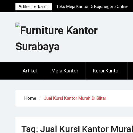
Skip
Artikel Terbaru :
Toko Meja Kantor Di Bojonegoro Online
to
Terpercaya
content
Tempat Beli Meja Kantor Di Tuban Online
Terpercaya
Agen Meja Kantor Di Lumajang Online
Terpercaya
Artikel
Meja Kantor
Kursi Kantor
Home
Jual Kursi Kantor Murah Di Blitar
Tag:
Jual Kursi Kantor Murah