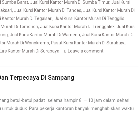
Di Sumba Barat
,
Jual Kursi Kantor Murah Di Sumba Timur
,
Jual Kursi
aksari
,
Jual Kursi Kantor Murah Di Tandes
,
Jual Kursi Kantor Murah Di
i Kantor Murah Di Tegalsari
,
Jual Kursi Kantor Murah Di Tenggilis
or Murah Di Tomohon
,
Jual Kursi Kantor Murah Di Trenggalek
,
Jual Kursi
gung
,
Jual Kursi Kantor Murah Di Wamena
,
Jual Kursi Kantor Murah Di
antor Murah Di Wonokromo
,
Pusat Kursi Kantor Murah Di Surabaya
,
Kurs Kantor Murah Di Surabaya
Leave a comment
 Dan Terpecaya Di Sampang
mang betul-betul padat selama hampir 8 – 10 jam dalam sehari
 untuk duduk. Para pekerja kantoran banyak menghabiskan waktu