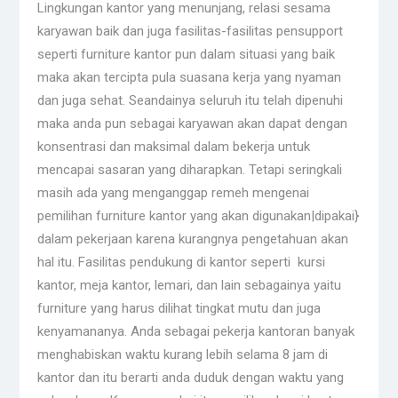
Lingkungan kantor yang menunjang, relasi sesama
karyawan baik dan juga fasilitas-fasilitas pensupport
seperti furniture kantor pun dalam situasi yang baik
maka akan tercipta pula suasana kerja yang nyaman
dan juga sehat. Seandainya seluruh itu telah dipenuhi
maka anda pun sebagai karyawan akan dapat dengan
konsentrasi dan maksimal dalam bekerja untuk
mencapai sasaran yang diharapkan. Tetapi seringkali
masih ada yang menganggap remeh mengenai
pemilihan furniture kantor yang akan digunakan|dipakai}
dalam pekerjaan karena kurangnya pengetahuan akan
hal itu. Fasilitas pendukung di kantor seperti kursi
kantor, meja kantor, lemari, dan lain sebagainya yaitu
furniture yang harus dilihat tingkat mutu dan juga
kenyamananya. Anda sebagai pekerja kantoran banyak
menghabiskan waktu kurang lebih selama 8 jam di
kantor dan itu berarti anda duduk dengan waktu yang