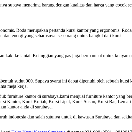
ya supaya menerima barang dengan kualitas dan harga yang cocok seper
gonomis. Roda merupakan pertanda kursi kantor yang ergonomis. Roda 
tu dan energi yang seharusnya seseorang untuk bangkit dari kursi.
kaki ke lantai. Ketinggian yang pas juga bermanfaat untuk kenyaman
bentuk sudut 900. Supaya syarat ini dapat dipenuhi oleh sebuah kursi 
ama meja kerja.
 furniture kantor di surabaya,kami menjual furniture kantor yang be
rsi Kantor, Kursi Kuliah, Kursi Lipat, Kursi Susun, Kursi Bar, Lemari
an kantor anda di surabaya.
ruh indonesia dan salah satunya untuk di kawasan Surabaya dan seki