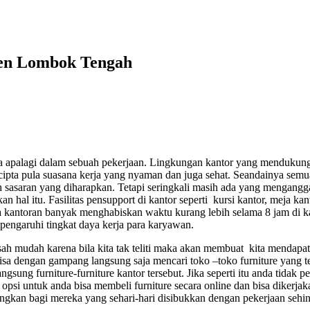
ten Lombok Tengah
 apalagi dalam sebuah pekerjaan. Lingkungan kantor yang mendukung, r
rcipta pula suasana kerja yang nyaman dan juga sehat. Seandainya sem
 sasaran yang diharapkan. Tetapi seringkali masih ada yang mengangg
hal itu. Fasilitas pensupport di kantor seperti kursi kantor, meja kan
ja kantoran banyak menghabiskan waktu kurang lebih selama 8 jam di k
pengaruhi tingkat daya kerja para karyawan.
sah mudah karena bila kita tak teliti maka akan membuat kita mendapatk
 bisa dengan gampang langsung saja mencari toko –toko furniture yang 
ng furniture-furniture kantor tersebut. Jika seperti itu anda tidak perl
psi untuk anda bisa membeli furniture secara online dan bisa dikerjaka
gkan bagi mereka yang sehari-hari disibukkan dengan pekerjaan seh