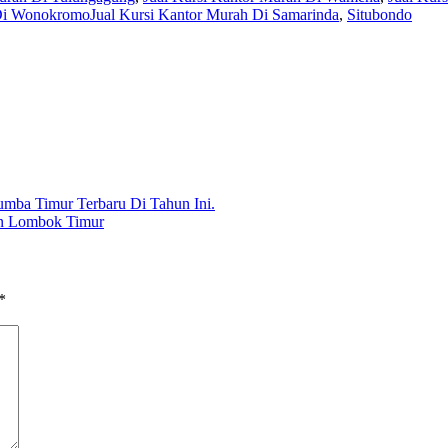
Di WonokromoJual Kursi Kantor Murah Di Samarinda
,
Situbondo
umba Timur Terbaru Di Tahun Ini.
en Lombok Timur
*