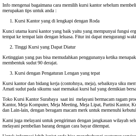
Info mengenai bagaimana cara memilih kursi kantor sebelum membelin
merupakan tips untuk anda :
Kursi Kantor yang di lengkapi dengan Roda
Kunci utama kursi kantor yang baik yaitu yang mempunyai fungsi er
tempat ke tempat lain dengan leluasa. Fitur ini dapat mengurangi wak
Tinggi Kursi yang Dapat Diatur
Ketinggian yang pas bisa memudahkan penggunanya ketika menapakan 
membentuk sudut 90 derajat.
Kursi dengan Pengaturan Lengan yang tepat
Kursi kantor dan bidang kerja (contohnya, meja), sebaiknya siku mem
Amati sudut pada sikumu saat memakai kursi hal yang demikian bers
Toko Kursi Kantor Surabaya saat ini melayani bermacam ragam produk
Kantor, Meja Komputer, Meja Meeting, Meja Lipat, Partisi Kantor, Ku
dan Lain-lain, dengan beragam macam merk untuk memenuhi kebutuh
Kami juga melayani untuk pengiriman dengan jangkauan wilayah selu
melayani pembelian barang dengan cara bayar ditempat.