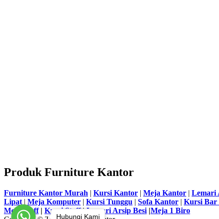
Produk Furniture Kantor
Furniture Kantor Murah
|
Kursi Kantor
|
Meja Kantor
|
Lemari 
Lipat
|
Meja Komputer
|
Kursi Tunggu
|
Sofa Kantor
|
Kursi Bar
Meja Staff
|
Kursi Staff
|
Lemari Arsip Besi
|
Meja 1 Biro
Hubungi Kami