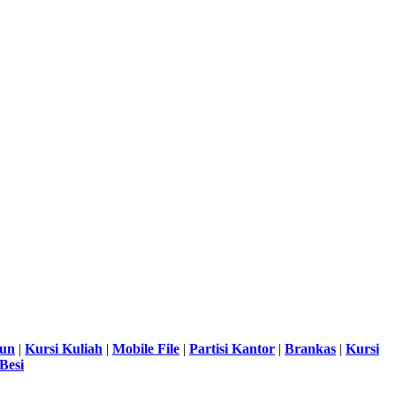
sun
|
Kursi Kuliah
|
Mobile File
|
Partisi Kantor
|
Brankas
|
Kursi
Besi