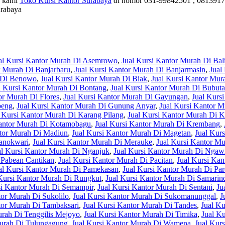
e kami
Toko Kursi Kantor Surabaya
di nomor 031-99842501 , 0813917
urabaya
al Kursi Kantor Murah Di Asemrowo
,
Jual Kursi Kantor Murah Di Bal
r Murah Di Banjarbaru
,
Jual Kursi Kantor Murah Di Banjarmasin
,
Jual
h Di Benowo
,
Jual Kursi Kantor Murah Di Biak
,
Jual Kursi Kantor Mur
l Kursi Kantor Murah Di Bontang
,
Jual Kursi Kantor Murah Di Bubut
or Murah Di Flores
,
Jual Kursi Kantor Murah Di Gayungan
,
Jual Kurs
beng
,
Jual Kursi Kantor Murah Di Gunung Anyar
,
Jual Kursi Kantor 
l Kursi Kantor Murah Di Karang Pilang
,
Jual Kursi Kantor Murah Di K
Kantor Murah Di Kotamobagu
,
Jual Kursi Kantor Murah Di Krembang
,
ntor Murah Di Madiun
,
Jual Kursi Kantor Murah Di Magetan
,
Jual Kur
Manokwari
,
Jual Kursi Kantor Murah Di Merauke
,
Jual Kursi Kantor M
al Kursi Kantor Murah Di Nganjuk
,
Jual Kursi Kantor Murah Di Ngaw
 Pabean Cantikan
,
Jual Kursi Kantor Murah Di Pacitan
,
Jual Kursi Kan
al Kursi Kantor Murah Di Pamekasan
,
Jual Kursi Kantor Murah Di Par
Kursi Kantor Murah Di Rungkut
,
Jual Kursi Kantor Murah Di Samarin
si Kantor Murah Di Semampir
,
Jual Kursi Kantor Murah Di Sentani
,
Ju
tor Murah Di Sukolilo
,
Jual Kursi Kantor Murah Di Sukomanunggal
,
J
tor Murah Di Tambaksari
,
Jual Kursi Kantor Murah Di Tandes
,
Jual Ku
urah Di Tenggilis Mejoyo
,
Jual Kursi Kantor Murah Di Timika
,
Jual K
Murah Di Tulungagung
,
Jual Kursi Kantor Murah Di Wamena
,
Jual Kur