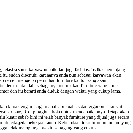
elasi sesama karyawan baik dan juga fasilitas-fasilitas penunjang
ua itu sudah dipenuhi karenanya anda pun sebagai karyawan akan
ap remeh mengenai pemilihan furniture kantor yang akan
tor, lemari, dan lain sebagainya merupakan furniture yang harus
antor dan itu berarti anda duduk dengan waktu yang cukup lama.
an kursi dengan harga mahal tapi kualitas dan ergonomis kursi itu
tersebar banyak di pinggiran kota untuk mendapatkannya. Tetapi akan
u kuatir sebab kini ini telah banyak furniture yang dijual juga secara
n di jeda-jeda pekerjaan anda. Keberadaan toko furniture online yang
ingga tidak mempunyai waktu senggang yang cukup.