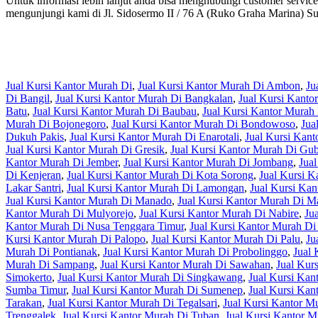
Untuk informasi lebih lanjut anda bisa menghubungi customer servic
mengunjungi kami di Jl. Sidosermo II / 76 A (Ruko Graha Marina) S
Jual Kursi Kantor Murah Di
,
Jual Kursi Kantor Murah Di Ambon
,
Ju
Di Bangil
,
Jual Kursi Kantor Murah Di Bangkalan
,
Jual Kursi Kanto
Batu
,
Jual Kursi Kantor Murah Di Baubau
,
Jual Kursi Kantor Mura
Murah Di Bojonegoro
,
Jual Kursi Kantor Murah Di Bondowoso
,
Jua
Dukuh Pakis
,
Jual Kursi Kantor Murah Di Enarotali
,
Jual Kursi Kant
Jual Kursi Kantor Murah Di Gresik
,
Jual Kursi Kantor Murah Di Gu
Kantor Murah Di Jember
,
Jual Kursi Kantor Murah Di Jombang
,
Jua
Di Kenjeran
,
Jual Kursi Kantor Murah Di Kota Sorong
,
Jual Kursi 
Lakar Santri
,
Jual Kursi Kantor Murah Di Lamongan
,
Jual Kursi Ka
Jual Kursi Kantor Murah Di Manado
,
Jual Kursi Kantor Murah Di 
Kantor Murah Di Mulyorejo
,
Jual Kursi Kantor Murah Di Nabire
,
Ju
Kantor Murah Di Nusa Tenggara Timur
,
Jual Kursi Kantor Murah Di
Kursi Kantor Murah Di Palopo
,
Jual Kursi Kantor Murah Di Palu
,
Ju
Murah Di Pontianak
,
Jual Kursi Kantor Murah Di Probolinggo
,
Jual 
Murah Di Sampang
,
Jual Kursi Kantor Murah Di Sawahan
,
Jual Kur
Simokerto
,
Jual Kursi Kantor Murah Di Singkawang
,
Jual Kursi Kan
Sumba Timur
,
Jual Kursi Kantor Murah Di Sumenep
,
Jual Kursi Kan
Tarakan
,
Jual Kursi Kantor Murah Di Tegalsari
,
Jual Kursi Kantor M
Trenggalek
,
Jual Kursi Kantor Murah Di Tuban
,
Jual Kursi Kantor 