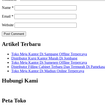
Name
*
Email
*
Website
Artikel Terbaru
Toko Meja Kantor Di Sampang Offline Terpercaya
Distributor Kursi Kantor Murah Di Jombang
Toko Meja Kantor Di Sumenep Offline Terpercaya
Distributor Filling Cabinet Terbaru Dan Termurah Di Pamekas
Toko Meja Kantor Di Madiun Online Terpercaya
Hubungi Kami
Peta Toko