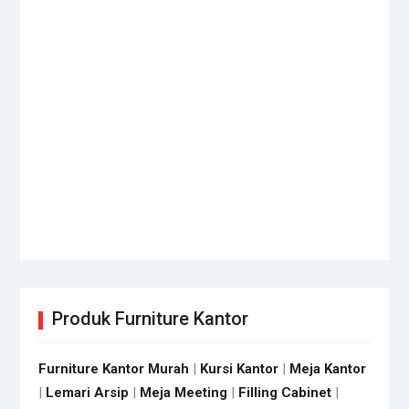
Produk Furniture Kantor
Furniture Kantor Murah
|
Kursi Kantor
|
Meja Kantor
|
Lemari Arsip
|
Meja Meeting
|
Filling Cabinet
|