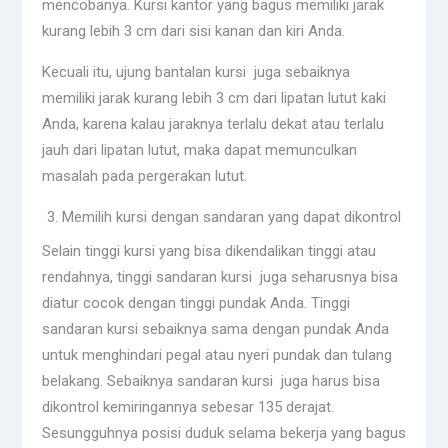
mencobanya. Kursi kantor yang bagus memiliki jarak
kurang lebih 3 cm dari sisi kanan dan kiri Anda.
Kecuali itu, ujung bantalan kursi juga sebaiknya
memiliki jarak kurang lebih 3 cm dari lipatan lutut kaki
Anda, karena kalau jaraknya terlalu dekat atau terlalu
jauh dari lipatan lutut, maka dapat memunculkan
masalah pada pergerakan lutut.
Memilih kursi dengan sandaran yang dapat dikontrol
Selain tinggi kursi yang bisa dikendalikan tinggi atau
rendahnya, tinggi sandaran kursi juga seharusnya bisa
diatur cocok dengan tinggi pundak Anda. Tinggi
sandaran kursi sebaiknya sama dengan pundak Anda
untuk menghindari pegal atau nyeri pundak dan tulang
belakang. Sebaiknya sandaran kursi juga harus bisa
dikontrol kemiringannya sebesar 135 derajat.
Sesungguhnya posisi duduk selama bekerja yang bagus