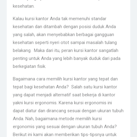
kesehatan.
Kalau kursi kantor Anda tak memenuhi standar
kesehatan dan ditambah dengan posisi duduk Anda
yang salah, akan menyebabkan berbagai gangguan
kesehatan seperti nyeri otot sampai masalah tulang
belakang. Maka dari itu, peran kursi kantor sangatlah
penting untuk Anda yang lebih banyak duduk dari pada
berkegiatan fisik.
Bagaimana cara memilih kursi kantor yang tepat dan
tepat bagi kesehatan Anda? Salah satu kursi kantor
yang dapat menjadi alternatif saat bekerja di kantor
yakni kursi ergonomis. Karena kursi ergonomis ini
dapat diatur dan dirancang sesuai dengan ukuran tubuh
Anda. Nah, bagaimana metode memilih kursi
ergonomis yang sesuai dengan ukuran tubuh Anda?
Berikut ini kami akan memberikan tips-tipsnya untuk