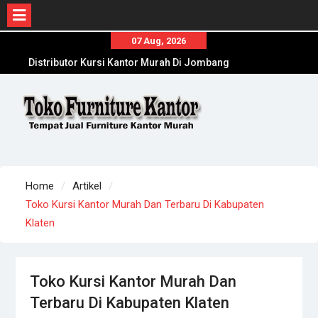
Skip
07 Aug, 2026
Distributor Kursi Kantor Murah Di Jombang
to
Toko Meja Kantor Di Sumenep Offline Terpercaya
content
Toko Meja Kantor Di Sampang Offline Terpercaya
Home
Artikel
Toko Kursi Kantor Murah Dan Terbaru Di Kabupaten
Klaten
Toko Kursi Kantor Murah Dan
Terbaru Di Kabupaten Klaten