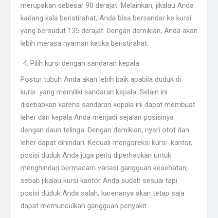
merupakan sebesar 90 derajat. Melainkan, jikalau Anda
kadang kala beristirahat, Anda bisa bersandar ke kursi
yang bersudut 135 derajat. Dengan demikian, Anda akan
lebih merasa nyaman ketika beristirahat.
Pilih kursi dengan sandaran kepala
Postur tubuh Anda akan lebih baik apabila duduk di
kursi yang memiliki sandaran kepala. Selain ini
disebabkan karena sandaran kepala ini dapat membuat
leher dan kepala Anda menjadi sejalan posisinya
dengan daun telinga. Dengan demikian, nyeri otot dan
leher dapat dihindari. Kecuali mengoreksi kursi kantor,
posisi duduk Anda juga perlu diperhatikan untuk
menghindari bermacam variasi gangguan kesehatan,
sebab jikalau kursi kantor Anda sudah sesuai tapi
posisi duduk Anda salah, karenanya akan tetap saja
dapat memunculkan gangguan penyakit.