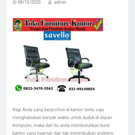
08/10/2025
admin
Bagi Anda yang berprofesi di kantor tentu saja
menghabiskan banyak waktu untuk duduk di depan
komputer, maka dari itu anda membutuhkan kursi
kantor yang nyaman dan tak menimbulkan problem