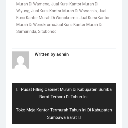
Murah Di Wamena
,
Jual Kursi Kantor Murah Di
Wiyung
,
Jual Kursi Kantor Murah Di Wonocolo
,
Jual
Kursi Kantor Murah Di Wonokromo
,
Jual Kursi Kantor
Murah Di WonokromoJual Kursi Kantor Murah Di
Samarinda
,
Situbondo
Written by
admin
Post
navigation
Previous
Pusat Filling Cabinet Murah Di Kabupaten Sumba
post:
Barat Terbaru Di Tahun Ini.
Next
Toko Meja Kantor Termurah Tahun Ini Di Kabupaten
post:
Sumbawa Barat