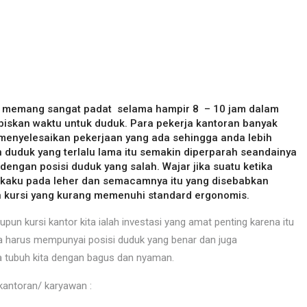
ang memang sangat padat selama hampir 8 – 10 jam dalam
iskan waktu untuk duduk. Para pekerja kantoran banyak
menyelesaikan pekerjaan yang ada sehingga anda lebih
n duduk yang terlalu lama itu semakin diperparah seandainya
engan posisi duduk yang salah. Wajar jika suatu ketika
g, kaku pada leher dan semacamnya itu yang disebabkan
n kursi yang kurang memenuhi standard ergonomis.
pun kursi kantor kita ialah investasi yang amat penting karena itu
a harus mempunyai posisi duduk yang benar dan juga
tubuh kita dengan bagus dan nyaman.
 kantoran/ karyawan :