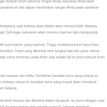
bagai tempat rehat sebentar lengan Anda. Biasanya Anda akan
 sandaran ini dan dapat merehatkan tangan Anda pada sandaran
 terkadang saat bekerja akan badan akan merasa lelah. Adanya
pegal. Sehingga, karyawan akan merasa nyaman dan mengurangi
ih kursi kantor yang nyaman. Tinggi rendahnya kursi harus bisa
ersebut. Sudut yang dibentuk oleh tungkai kaki dan paha sebisa
tidak cuma tertumpu pada betis saja sebab hal itu bisa mebuat kram
a nyaman dan rileks. Pemilihan bantalan kursi yang empuk ini
 bekerja. hanya itu bantalan kursi yang empuk akan membuat
am bekerja.
lebih leluasa dan fleksibel dalam bergerak. itu, kursi dengan roda
uk ke meja teman atau pindah ruangan. Dengan demikian,