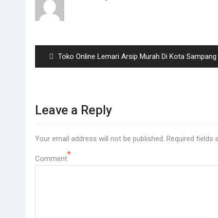
Post
navigation
Previous
Toko Online Lemari Arsip Murah Di Kota Sampang
post:
Leave a Reply
Your email address will not be published.
Required fields
*
Comment