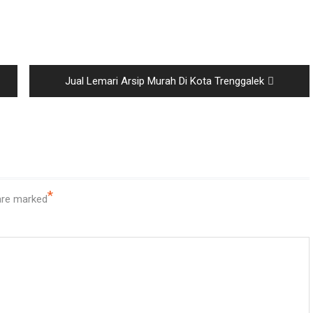
Next
Jual Lemari Arsip Murah Di Kota Trenggalek
post:
*
 are marked