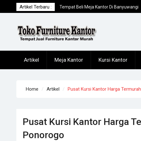
Skip
Artikel Terbaru :
Tempat Beli Meja Kantor Di Banyuwangi
to
Offline Terpercaya
content
Pusat Lemari Arsip Murah Di Kota
Trenggalek
Distributor Meja Kantor Di Lamongan
Online Terpercaya
Artikel
Meja Kantor
Kursi Kantor
Home
Artikel
Pusat Kursi Kantor Harga Termura
Pusat Kursi Kantor Harga T
Ponorogo