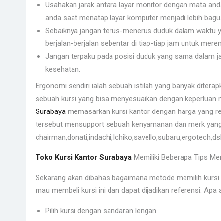
Usahakan jarak antara layar monitor dengan mata and
anda saat menatap layar komputer menjadi lebih bagu
Sebaiknya jangan terus-menerus duduk dalam waktu ya
berjalan-berjalan sebentar di tiap-tiap jam untuk mer
Jangan terpaku pada posisi duduk yang sama dalam ja
kesehatan.
Ergonomi sendiri ialah sebuah istilah yang banyak diterap
sebuah kursi yang bisa menyesuaikan dengan keperluan
Surabaya
memasarkan kursi kantor dengan harga yang rel
tersebut mensupport sebuah kenyamanan dan merk yang 
chairman,donati,indachi,Ichiko,savello,subaru,ergotech,ds
Toko Kursi Kantor Surabaya
Memiliki Beberapa Tips Me
Sekarang akan dibahas bagaimana metode memilih kursi k
mau membeli kursi ini dan dapat dijadikan referensi. Apa aja
Pilih kursi dengan sandaran lengan