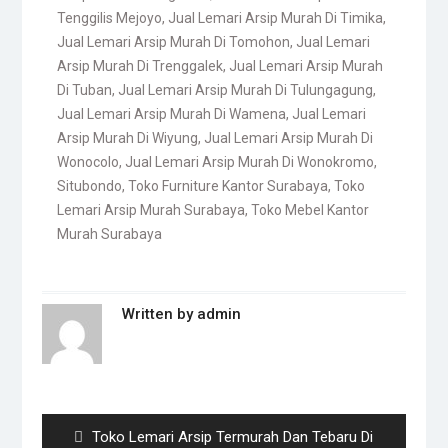
Tenggilis Mejoyo
,
Jual Lemari Arsip Murah Di Timika
,
Jual Lemari Arsip Murah Di Tomohon
,
Jual Lemari
Arsip Murah Di Trenggalek
,
Jual Lemari Arsip Murah
Di Tuban
,
Jual Lemari Arsip Murah Di Tulungagung
,
Jual Lemari Arsip Murah Di Wamena
,
Jual Lemari
Arsip Murah Di Wiyung
,
Jual Lemari Arsip Murah Di
Wonocolo
,
Jual Lemari Arsip Murah Di Wonokromo
,
Situbondo
,
Toko Furniture Kantor Surabaya
,
Toko
Lemari Arsip Murah Surabaya
,
Toko Mebel Kantor
Murah Surabaya
Written by
admin
Post
navigation
Previous
Toko Lemari Arsip Termurah Dan Tebaru Di