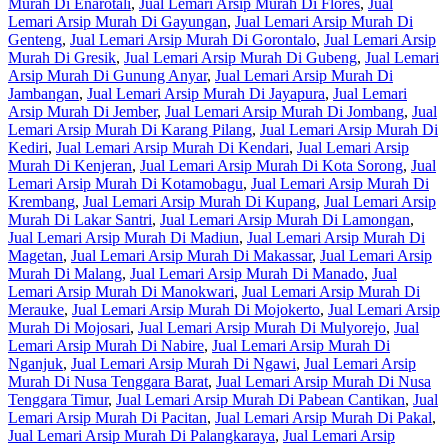
Murah Di Enarotali
,
Jual Lemari Arsip Murah Di Flores
,
Jual
Lemari Arsip Murah Di Gayungan
,
Jual Lemari Arsip Murah Di
Genteng
,
Jual Lemari Arsip Murah Di Gorontalo
,
Jual Lemari Arsip
Murah Di Gresik
,
Jual Lemari Arsip Murah Di Gubeng
,
Jual Lemari
Arsip Murah Di Gunung Anyar
,
Jual Lemari Arsip Murah Di
Jambangan
,
Jual Lemari Arsip Murah Di Jayapura
,
Jual Lemari
Arsip Murah Di Jember
,
Jual Lemari Arsip Murah Di Jombang
,
Jual
Lemari Arsip Murah Di Karang Pilang
,
Jual Lemari Arsip Murah Di
Kediri
,
Jual Lemari Arsip Murah Di Kendari
,
Jual Lemari Arsip
Murah Di Kenjeran
,
Jual Lemari Arsip Murah Di Kota Sorong
,
Jual
Lemari Arsip Murah Di Kotamobagu
,
Jual Lemari Arsip Murah Di
Krembang
,
Jual Lemari Arsip Murah Di Kupang
,
Jual Lemari Arsip
Murah Di Lakar Santri
,
Jual Lemari Arsip Murah Di Lamongan
,
Jual Lemari Arsip Murah Di Madiun
,
Jual Lemari Arsip Murah Di
Magetan
,
Jual Lemari Arsip Murah Di Makassar
,
Jual Lemari Arsip
Murah Di Malang
,
Jual Lemari Arsip Murah Di Manado
,
Jual
Lemari Arsip Murah Di Manokwari
,
Jual Lemari Arsip Murah Di
Merauke
,
Jual Lemari Arsip Murah Di Mojokerto
,
Jual Lemari Arsip
Murah Di Mojosari
,
Jual Lemari Arsip Murah Di Mulyorejo
,
Jual
Lemari Arsip Murah Di Nabire
,
Jual Lemari Arsip Murah Di
Nganjuk
,
Jual Lemari Arsip Murah Di Ngawi
,
Jual Lemari Arsip
Murah Di Nusa Tenggara Barat
,
Jual Lemari Arsip Murah Di Nusa
Tenggara Timur
,
Jual Lemari Arsip Murah Di Pabean Cantikan
,
Jual
Lemari Arsip Murah Di Pacitan
,
Jual Lemari Arsip Murah Di Pakal
,
Jual Lemari Arsip Murah Di Palangkaraya
,
Jual Lemari Arsip