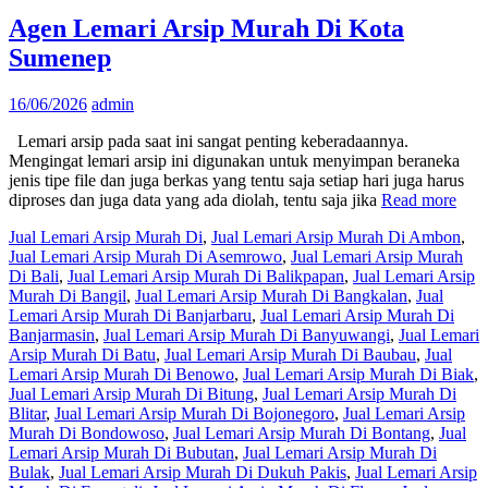
Agen Lemari Arsip Murah Di Kota
Sumenep
16/06/2026
admin
Lemari arsip pada saat ini sangat penting keberadaannya.
Mengingat lemari arsip ini digunakan untuk menyimpan beraneka
jenis tipe file dan juga berkas yang tentu saja setiap hari juga harus
diproses dan juga data yang ada diolah, tentu saja jika
Read more
Jual Lemari Arsip Murah Di
,
Jual Lemari Arsip Murah Di Ambon
,
Jual Lemari Arsip Murah Di Asemrowo
,
Jual Lemari Arsip Murah
Di Bali
,
Jual Lemari Arsip Murah Di Balikpapan
,
Jual Lemari Arsip
Murah Di Bangil
,
Jual Lemari Arsip Murah Di Bangkalan
,
Jual
Lemari Arsip Murah Di Banjarbaru
,
Jual Lemari Arsip Murah Di
Banjarmasin
,
Jual Lemari Arsip Murah Di Banyuwangi
,
Jual Lemari
Arsip Murah Di Batu
,
Jual Lemari Arsip Murah Di Baubau
,
Jual
Lemari Arsip Murah Di Benowo
,
Jual Lemari Arsip Murah Di Biak
,
Jual Lemari Arsip Murah Di Bitung
,
Jual Lemari Arsip Murah Di
Blitar
,
Jual Lemari Arsip Murah Di Bojonegoro
,
Jual Lemari Arsip
Murah Di Bondowoso
,
Jual Lemari Arsip Murah Di Bontang
,
Jual
Lemari Arsip Murah Di Bubutan
,
Jual Lemari Arsip Murah Di
Bulak
,
Jual Lemari Arsip Murah Di Dukuh Pakis
,
Jual Lemari Arsip