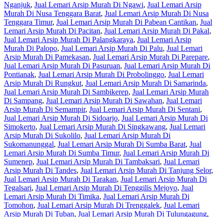
Nganjuk
,
Jual Lemari Arsip Murah Di Ngawi
,
Jual Lemari Arsip
Murah Di Nusa Tenggara Barat
,
Jual Lemari Arsip Murah Di Nusa
Tenggara Timur
,
Jual Lemari Arsip Murah Di Pabean Cantikan
,
Jual
Lemari Arsip Murah Di Pacitan
,
Jual Lemari Arsip Murah Di Pakal
,
Jual Lemari Arsip Murah Di Palangkaraya
,
Jual Lemari Arsip
Murah Di Palopo
,
Jual Lemari Arsip Murah Di Palu
,
Jual Lemari
Arsip Murah Di Pamekasan
,
Jual Lemari Arsip Murah Di Parepare
,
Jual Lemari Arsip Murah Di Pasuruan
,
Jual Lemari Arsip Murah Di
Pontianak
,
Jual Lemari Arsip Murah Di Probolinggo
,
Jual Lemari
Arsip Murah Di Rungkut
,
Jual Lemari Arsip Murah Di Samarinda
,
Jual Lemari Arsip Murah Di Sambikerep
,
Jual Lemari Arsip Murah
Di Sampang
,
Jual Lemari Arsip Murah Di Sawahan
,
Jual Lemari
Arsip Murah Di Semampir
,
Jual Lemari Arsip Murah Di Sentani
,
Jual Lemari Arsip Murah Di Sidoarjo
,
Jual Lemari Arsip Murah Di
Simokerto
,
Jual Lemari Arsip Murah Di Singkawang
,
Jual Lemari
Arsip Murah Di Sukolilo
,
Jual Lemari Arsip Murah Di
Sukomanunggal
,
Jual Lemari Arsip Murah Di Sumba Barat
,
Jual
Lemari Arsip Murah Di Sumba Timur
,
Jual Lemari Arsip Murah Di
Sumenep
,
Jual Lemari Arsip Murah Di Tambaksari
,
Jual Lemari
Arsip Murah Di Tandes
,
Jual Lemari Arsip Murah Di Tanjung Selor
,
Jual Lemari Arsip Murah Di Tarakan
,
Jual Lemari Arsip Murah Di
Tegalsari
,
Jual Lemari Arsip Murah Di Tenggilis Mejoyo
,
Jual
Lemari Arsip Murah Di Timika
,
Jual Lemari Arsip Murah Di
Tomohon
,
Jual Lemari Arsip Murah Di Trenggalek
,
Jual Lemari
Arsip Murah Di Tuban
,
Jual Lemari Arsip Murah Di Tulungagung
,