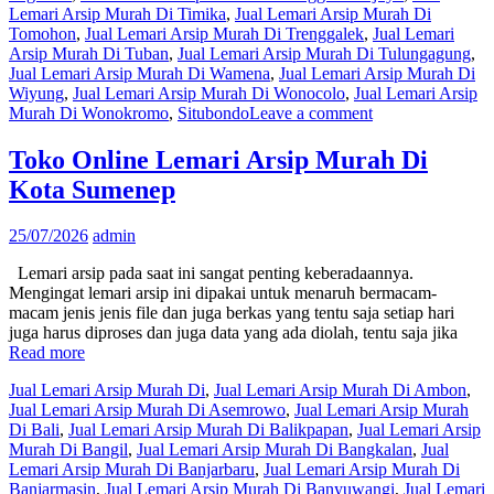
Lemari Arsip Murah Di Timika
,
Jual Lemari Arsip Murah Di
Tomohon
,
Jual Lemari Arsip Murah Di Trenggalek
,
Jual Lemari
Arsip Murah Di Tuban
,
Jual Lemari Arsip Murah Di Tulungagung
,
Jual Lemari Arsip Murah Di Wamena
,
Jual Lemari Arsip Murah Di
Wiyung
,
Jual Lemari Arsip Murah Di Wonocolo
,
Jual Lemari Arsip
Murah Di Wonokromo
,
Situbondo
Leave a comment
Toko Online Lemari Arsip Murah Di
Kota Sumenep
25/07/2026
admin
Lemari arsip pada saat ini sangat penting keberadaannya.
Mengingat lemari arsip ini dipakai untuk menaruh bermacam-
macam jenis jenis file dan juga berkas yang tentu saja setiap hari
juga harus diproses dan juga data yang ada diolah, tentu saja jika
Read more
Jual Lemari Arsip Murah Di
,
Jual Lemari Arsip Murah Di Ambon
,
Jual Lemari Arsip Murah Di Asemrowo
,
Jual Lemari Arsip Murah
Di Bali
,
Jual Lemari Arsip Murah Di Balikpapan
,
Jual Lemari Arsip
Murah Di Bangil
,
Jual Lemari Arsip Murah Di Bangkalan
,
Jual
Lemari Arsip Murah Di Banjarbaru
,
Jual Lemari Arsip Murah Di
Banjarmasin
,
Jual Lemari Arsip Murah Di Banyuwangi
,
Jual Lemari