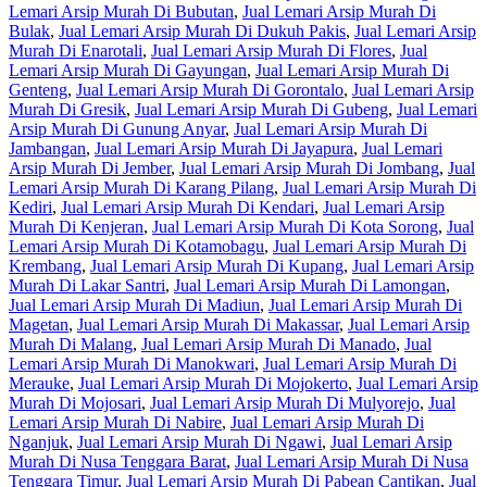
Lemari Arsip Murah Di Bubutan
,
Jual Lemari Arsip Murah Di
Bulak
,
Jual Lemari Arsip Murah Di Dukuh Pakis
,
Jual Lemari Arsip
Murah Di Enarotali
,
Jual Lemari Arsip Murah Di Flores
,
Jual
Lemari Arsip Murah Di Gayungan
,
Jual Lemari Arsip Murah Di
Genteng
,
Jual Lemari Arsip Murah Di Gorontalo
,
Jual Lemari Arsip
Murah Di Gresik
,
Jual Lemari Arsip Murah Di Gubeng
,
Jual Lemari
Arsip Murah Di Gunung Anyar
,
Jual Lemari Arsip Murah Di
Jambangan
,
Jual Lemari Arsip Murah Di Jayapura
,
Jual Lemari
Arsip Murah Di Jember
,
Jual Lemari Arsip Murah Di Jombang
,
Jual
Lemari Arsip Murah Di Karang Pilang
,
Jual Lemari Arsip Murah Di
Kediri
,
Jual Lemari Arsip Murah Di Kendari
,
Jual Lemari Arsip
Murah Di Kenjeran
,
Jual Lemari Arsip Murah Di Kota Sorong
,
Jual
Lemari Arsip Murah Di Kotamobagu
,
Jual Lemari Arsip Murah Di
Krembang
,
Jual Lemari Arsip Murah Di Kupang
,
Jual Lemari Arsip
Murah Di Lakar Santri
,
Jual Lemari Arsip Murah Di Lamongan
,
Jual Lemari Arsip Murah Di Madiun
,
Jual Lemari Arsip Murah Di
Magetan
,
Jual Lemari Arsip Murah Di Makassar
,
Jual Lemari Arsip
Murah Di Malang
,
Jual Lemari Arsip Murah Di Manado
,
Jual
Lemari Arsip Murah Di Manokwari
,
Jual Lemari Arsip Murah Di
Merauke
,
Jual Lemari Arsip Murah Di Mojokerto
,
Jual Lemari Arsip
Murah Di Mojosari
,
Jual Lemari Arsip Murah Di Mulyorejo
,
Jual
Lemari Arsip Murah Di Nabire
,
Jual Lemari Arsip Murah Di
Nganjuk
,
Jual Lemari Arsip Murah Di Ngawi
,
Jual Lemari Arsip
Murah Di Nusa Tenggara Barat
,
Jual Lemari Arsip Murah Di Nusa
Tenggara Timur
,
Jual Lemari Arsip Murah Di Pabean Cantikan
,
Jual