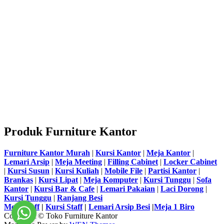
Produk Furniture Kantor
Furniture Kantor Murah
|
Kursi Kantor
|
Meja Kantor
|
Lemari Arsip
|
Meja Meeting
|
Filling Cabinet
|
Locker Cabinet
|
Kursi Susun
|
Kursi Kuliah
|
Mobile File
|
Partisi Kantor
|
Brankas
|
Kursi Lipat
|
Meja Komputer
|
Kursi Tunggu
|
Sofa
Kantor
|
Kursi Bar & Cafe
|
Lemari Pakaian
|
Laci Dorong
|
Kursi Tunggu
|
Ranjang Besi
Meja Staff
|
Kursi Staff
|
Lemari Arsip Besi
|
Meja 1 Biro
Copyright © Toko Furniture Kantor