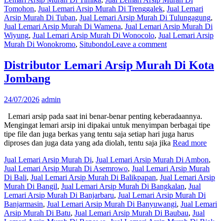
Tomohon
,
Jual Lemari Arsip Murah Di Trenggalek
,
Jual Lemari
Arsip Murah Di Tuban
,
Jual Lemari Arsip Murah Di Tulungagung
,
Jual Lemari Arsip Murah Di Wamena
,
Jual Lemari Arsip Murah Di
Wiyung
,
Jual Lemari Arsip Murah Di Wonocolo
,
Jual Lemari Arsip
Murah Di Wonokromo
,
Situbondo
Leave a comment
Distributor Lemari Arsip Murah Di Kota
Jombang
24/07/2026
admin
Lemari arsip pada saat ini benar-benar penting keberadaannya.
Mengingat lemari arsip ini dipakai untuk menyimpan berbagai tipe
tipe file dan juga berkas yang tentu saja setiap hari juga harus
diproses dan juga data yang ada diolah, tentu saja jika
Read more
Jual Lemari Arsip Murah Di
,
Jual Lemari Arsip Murah Di Ambon
,
Jual Lemari Arsip Murah Di Asemrowo
,
Jual Lemari Arsip Murah
Di Bali
,
Jual Lemari Arsip Murah Di Balikpapan
,
Jual Lemari Arsip
Murah Di Bangil
,
Jual Lemari Arsip Murah Di Bangkalan
,
Jual
Lemari Arsip Murah Di Banjarbaru
,
Jual Lemari Arsip Murah Di
Banjarmasin
,
Jual Lemari Arsip Murah Di Banyuwangi
,
Jual Lemari
Arsip Murah Di Batu
,
Jual Lemari Arsip Murah Di Baubau
,
Jual