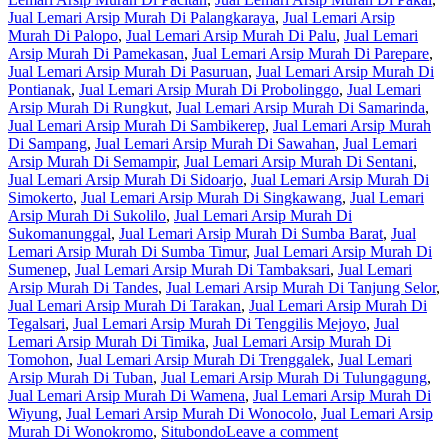
Jual Lemari Arsip Murah Di Palangkaraya
,
Jual Lemari Arsip
Murah Di Palopo
,
Jual Lemari Arsip Murah Di Palu
,
Jual Lemari
Arsip Murah Di Pamekasan
,
Jual Lemari Arsip Murah Di Parepare
,
Jual Lemari Arsip Murah Di Pasuruan
,
Jual Lemari Arsip Murah Di
Pontianak
,
Jual Lemari Arsip Murah Di Probolinggo
,
Jual Lemari
Arsip Murah Di Rungkut
,
Jual Lemari Arsip Murah Di Samarinda
,
Jual Lemari Arsip Murah Di Sambikerep
,
Jual Lemari Arsip Murah
Di Sampang
,
Jual Lemari Arsip Murah Di Sawahan
,
Jual Lemari
Arsip Murah Di Semampir
,
Jual Lemari Arsip Murah Di Sentani
,
Jual Lemari Arsip Murah Di Sidoarjo
,
Jual Lemari Arsip Murah Di
Simokerto
,
Jual Lemari Arsip Murah Di Singkawang
,
Jual Lemari
Arsip Murah Di Sukolilo
,
Jual Lemari Arsip Murah Di
Sukomanunggal
,
Jual Lemari Arsip Murah Di Sumba Barat
,
Jual
Lemari Arsip Murah Di Sumba Timur
,
Jual Lemari Arsip Murah Di
Sumenep
,
Jual Lemari Arsip Murah Di Tambaksari
,
Jual Lemari
Arsip Murah Di Tandes
,
Jual Lemari Arsip Murah Di Tanjung Selor
,
Jual Lemari Arsip Murah Di Tarakan
,
Jual Lemari Arsip Murah Di
Tegalsari
,
Jual Lemari Arsip Murah Di Tenggilis Mejoyo
,
Jual
Lemari Arsip Murah Di Timika
,
Jual Lemari Arsip Murah Di
Tomohon
,
Jual Lemari Arsip Murah Di Trenggalek
,
Jual Lemari
Arsip Murah Di Tuban
,
Jual Lemari Arsip Murah Di Tulungagung
,
Jual Lemari Arsip Murah Di Wamena
,
Jual Lemari Arsip Murah Di
Wiyung
,
Jual Lemari Arsip Murah Di Wonocolo
,
Jual Lemari Arsip
Murah Di Wonokromo
,
Situbondo
Leave a comment