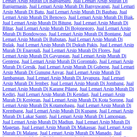
Lemari Arsip Murah Di Banjarbaru
,
Jual Lemari Arsip Murah Di
Banjarmasin
,
Jual Lemari Arsip Murah Di Banyuwangi
,
Jual Lemari
Arsip Murah Di Batu
,
Jual Lemari Arsip Murah Di Baubau
,
Jual
Lemari Arsip Murah Di Benowo
,
Jual Lemari Arsip Murah Di Biak
,
Jual Lemari Arsip Murah Di Bitung
,
Jual Lemari Arsip Murah Di
Blitar
,
Jual Lemari Arsip Murah Di Bojonegoro
,
Jual Lemari Arsip
Murah Di Bondowoso
,
Jual Lemari Arsip Murah Di Bontang
,
Jual
Lemari Arsip Murah Di Bubutan
,
Jual Lemari Arsip Murah Di
Bulak
,
Jual Lemari Arsip Murah Di Dukuh Pakis
,
Jual Lemari Arsip
Murah Di Enarotali
,
Jual Lemari Arsip Murah Di Flores
,
Jual
Lemari Arsip Murah Di Gayungan
,
Jual Lemari Arsip Murah Di
Genteng
,
Jual Lemari Arsip Murah Di Gorontalo
,
Jual Lemari Arsip
Murah Di Gresik
,
Jual Lemari Arsip Murah Di Gubeng
,
Jual Lemari
Arsip Murah Di Gunung Anyar
,
Jual Lemari Arsip Murah Di
Jambangan
,
Jual Lemari Arsip Murah Di Jayapura
,
Jual Lemari
Arsip Murah Di Jember
,
Jual Lemari Arsip Murah Di Jombang
,
Jual
Lemari Arsip Murah Di Karang Pilang
,
Jual Lemari Arsip Murah Di
Kediri
,
Jual Lemari Arsip Murah Di Kendari
,
Jual Lemari Arsip
Murah Di Kenjeran
,
Jual Lemari Arsip Murah Di Kota Sorong
,
Jual
Lemari Arsip Murah Di Kotamobagu
,
Jual Lemari Arsip Murah Di
Krembang
,
Jual Lemari Arsip Murah Di Kupang
,
Jual Lemari Arsip
Murah Di Lakar Santri
,
Jual Lemari Arsip Murah Di Lamongan
,
Jual Lemari Arsip Murah Di Madiun
,
Jual Lemari Arsip Murah Di
Magetan
,
Jual Lemari Arsip Murah Di Makassar
,
Jual Lemari Arsip
Murah Di Malang
,
Jual Lemari Arsip Murah Di Manado
,
Jual