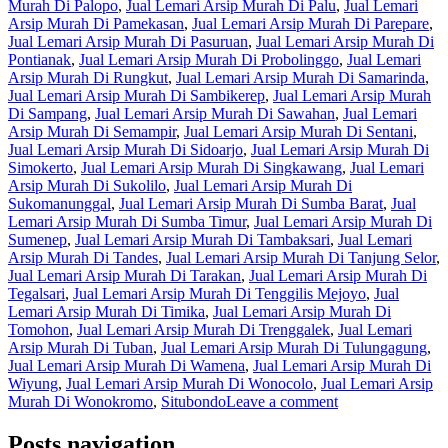
Murah Di Palopo
,
Jual Lemari Arsip Murah Di Palu
,
Jual Lemari
Arsip Murah Di Pamekasan
,
Jual Lemari Arsip Murah Di Parepare
,
Jual Lemari Arsip Murah Di Pasuruan
,
Jual Lemari Arsip Murah Di
Pontianak
,
Jual Lemari Arsip Murah Di Probolinggo
,
Jual Lemari
Arsip Murah Di Rungkut
,
Jual Lemari Arsip Murah Di Samarinda
,
Jual Lemari Arsip Murah Di Sambikerep
,
Jual Lemari Arsip Murah
Di Sampang
,
Jual Lemari Arsip Murah Di Sawahan
,
Jual Lemari
Arsip Murah Di Semampir
,
Jual Lemari Arsip Murah Di Sentani
,
Jual Lemari Arsip Murah Di Sidoarjo
,
Jual Lemari Arsip Murah Di
Simokerto
,
Jual Lemari Arsip Murah Di Singkawang
,
Jual Lemari
Arsip Murah Di Sukolilo
,
Jual Lemari Arsip Murah Di
Sukomanunggal
,
Jual Lemari Arsip Murah Di Sumba Barat
,
Jual
Lemari Arsip Murah Di Sumba Timur
,
Jual Lemari Arsip Murah Di
Sumenep
,
Jual Lemari Arsip Murah Di Tambaksari
,
Jual Lemari
Arsip Murah Di Tandes
,
Jual Lemari Arsip Murah Di Tanjung Selor
,
Jual Lemari Arsip Murah Di Tarakan
,
Jual Lemari Arsip Murah Di
Tegalsari
,
Jual Lemari Arsip Murah Di Tenggilis Mejoyo
,
Jual
Lemari Arsip Murah Di Timika
,
Jual Lemari Arsip Murah Di
Tomohon
,
Jual Lemari Arsip Murah Di Trenggalek
,
Jual Lemari
Arsip Murah Di Tuban
,
Jual Lemari Arsip Murah Di Tulungagung
,
Jual Lemari Arsip Murah Di Wamena
,
Jual Lemari Arsip Murah Di
Wiyung
,
Jual Lemari Arsip Murah Di Wonocolo
,
Jual Lemari Arsip
Murah Di Wonokromo
,
Situbondo
Leave a comment
Posts navigation