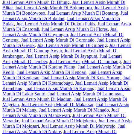
Jual Lemari Arsip Murah Di Bitung
,
Jual Lemari Arsip Murah Di
Blitar
,
Jual Lemari Arsip Murah Di Bojonegoro
,
Jual Lemari Arsip
Murah Di Bondowoso
,
Jual Lemari Arsip Murah Di Bontang
,
Jual
Lemari Arsip Murah Di Bubutan
,
Jual Lemari Arsip Murah Di
Bulak
,
Jual Lemari Arsip Murah Di Dukuh Pakis
,
Jual Lemari Arsip
Murah Di Enarotali
,
Jual Lemari Arsip Murah Di Flores
,
Jual
Lemari Arsip Murah Di Gayungan
,
Jual Lemari Arsip Murah Di
Genteng
,
Jual Lemari Arsip Murah Di Gorontalo
,
Jual Lemari Arsip
Murah Di Gresik
,
Jual Lemari Arsip Murah Di Gubeng
,
Jual Lemari
Arsip Murah Di Gunung Anyar
,
Jual Lemari Arsip Murah Di
Jambangan
,
Jual Lemari Arsip Murah Di Jayapura
,
Jual Lemari
Arsip Murah Di Jember
,
Jual Lemari Arsip Murah Di Jombang
,
Jual
Lemari Arsip Murah Di Karang Pilang
,
Jual Lemari Arsip Murah Di
Kediri
,
Jual Lemari Arsip Murah Di Kendari
,
Jual Lemari Arsip
Murah Di Kenjeran
,
Jual Lemari Arsip Murah Di Kota Sorong
,
Jual
Lemari Arsip Murah Di Kotamobagu
,
Jual Lemari Arsip Murah Di
Krembang
,
Jual Lemari Arsip Murah Di Kupang
,
Jual Lemari Arsip
Murah Di Lakar Santri
,
Jual Lemari Arsip Murah Di Lamongan
,
Jual Lemari Arsip Murah Di Madiun
,
Jual Lemari Arsip Murah Di
Magetan
,
Jual Lemari Arsip Murah Di Makassar
,
Jual Lemari Arsip
Murah Di Malang
,
Jual Lemari Arsip Murah Di Manado
,
Jual
Lemari Arsip Murah Di Manokwari
,
Jual Lemari Arsip Murah Di
Merauke
,
Jual Lemari Arsip Murah Di Mojokerto
,
Jual Lemari Arsip
Murah Di Mojosari
,
Jual Lemari Arsip Murah Di Mulyorejo
,
Jual
Lemari Arsip Murah Di Nabire
,
Jual Lemari Arsip Murah Di