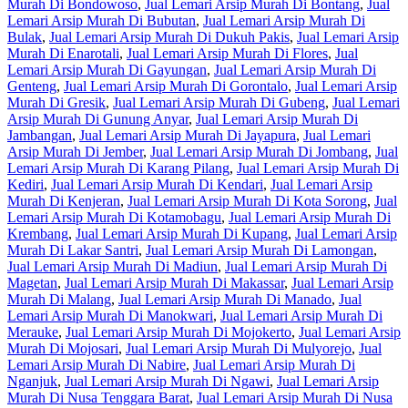
Murah Di Bondowoso
,
Jual Lemari Arsip Murah Di Bontang
,
Jual
Lemari Arsip Murah Di Bubutan
,
Jual Lemari Arsip Murah Di
Bulak
,
Jual Lemari Arsip Murah Di Dukuh Pakis
,
Jual Lemari Arsip
Murah Di Enarotali
,
Jual Lemari Arsip Murah Di Flores
,
Jual
Lemari Arsip Murah Di Gayungan
,
Jual Lemari Arsip Murah Di
Genteng
,
Jual Lemari Arsip Murah Di Gorontalo
,
Jual Lemari Arsip
Murah Di Gresik
,
Jual Lemari Arsip Murah Di Gubeng
,
Jual Lemari
Arsip Murah Di Gunung Anyar
,
Jual Lemari Arsip Murah Di
Jambangan
,
Jual Lemari Arsip Murah Di Jayapura
,
Jual Lemari
Arsip Murah Di Jember
,
Jual Lemari Arsip Murah Di Jombang
,
Jual
Lemari Arsip Murah Di Karang Pilang
,
Jual Lemari Arsip Murah Di
Kediri
,
Jual Lemari Arsip Murah Di Kendari
,
Jual Lemari Arsip
Murah Di Kenjeran
,
Jual Lemari Arsip Murah Di Kota Sorong
,
Jual
Lemari Arsip Murah Di Kotamobagu
,
Jual Lemari Arsip Murah Di
Krembang
,
Jual Lemari Arsip Murah Di Kupang
,
Jual Lemari Arsip
Murah Di Lakar Santri
,
Jual Lemari Arsip Murah Di Lamongan
,
Jual Lemari Arsip Murah Di Madiun
,
Jual Lemari Arsip Murah Di
Magetan
,
Jual Lemari Arsip Murah Di Makassar
,
Jual Lemari Arsip
Murah Di Malang
,
Jual Lemari Arsip Murah Di Manado
,
Jual
Lemari Arsip Murah Di Manokwari
,
Jual Lemari Arsip Murah Di
Merauke
,
Jual Lemari Arsip Murah Di Mojokerto
,
Jual Lemari Arsip
Murah Di Mojosari
,
Jual Lemari Arsip Murah Di Mulyorejo
,
Jual
Lemari Arsip Murah Di Nabire
,
Jual Lemari Arsip Murah Di
Nganjuk
,
Jual Lemari Arsip Murah Di Ngawi
,
Jual Lemari Arsip
Murah Di Nusa Tenggara Barat
,
Jual Lemari Arsip Murah Di Nusa