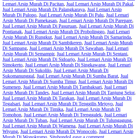
Lemari Arsip Murah Di Pacitan
,
Jual Lemari Arsip Murah Di Pakal
,
Jual Lemari Arsip Murah Di Palangkaraya
,
Jual Lemari Arsip
Murah Di Palopo
,
Jual Lemari Arsip Murah Di Palu
,
Jual Lemari
Arsip Murah Di Pamekasan
,
Jual Lemari Arsip Murah Di Parepare
,
Jual Lemari Arsip Murah Di Pasuruan
,
Jual Lemari Arsip Murah Di
Pontianak
,
Jual Lemari Arsip Murah Di Probolinggo
,
Jual Lemari
Arsip Murah Di Rungkut
,
Jual Lemari Arsip Murah Di Samarinda
,
Jual Lemari Arsip Murah Di Sambikerep
,
Jual Lemari Arsip Murah
Di Sampang
,
Jual Lemari Arsip Murah Di Sawahan
,
Jual Lemari
Arsip Murah Di Semampir
,
Jual Lemari Arsip Murah Di Sentani
,
Jual Lemari Arsip Murah Di Sidoarjo
,
Jual Lemari Arsip Murah Di
Simokerto
,
Jual Lemari Arsip Murah Di Singkawang
,
Jual Lemari
Arsip Murah Di Sukolilo
,
Jual Lemari Arsip Murah Di
Sukomanunggal
,
Jual Lemari Arsip Murah Di Sumba Barat
,
Jual
Lemari Arsip Murah Di Sumba Timur
,
Jual Lemari Arsip Murah Di
Sumenep
,
Jual Lemari Arsip Murah Di Tambaksari
,
Jual Lemari
Arsip Murah Di Tandes
,
Jual Lemari Arsip Murah Di Tanjung Selor
,
Jual Lemari Arsip Murah Di Tarakan
,
Jual Lemari Arsip Murah Di
Tegalsari
,
Jual Lemari Arsip Murah Di Tenggilis Mejoyo
,
Jual
Lemari Arsip Murah Di Timika
,
Jual Lemari Arsip Murah Di
Tomohon
,
Jual Lemari Arsip Murah Di Trenggalek
,
Jual Lemari
Arsip Murah Di Tuban
,
Jual Lemari Arsip Murah Di Tulungagung
,
Jual Lemari Arsip Murah Di Wamena
,
Jual Lemari Arsip Murah Di
Wiyung
,
Jual Lemari Arsip Murah Di Wonocolo
,
Jual Lemari Arsip
Murah Di Wonokromo
,
Situbondo
Leave a comment