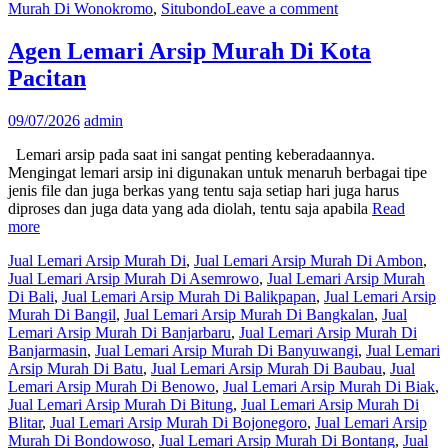
Murah Di Wonokromo
,
Situbondo
Leave a comment
Agen Lemari Arsip Murah Di Kota
Pacitan
09/07/2026
admin
Lemari arsip pada saat ini sangat penting keberadaannya.
Mengingat lemari arsip ini digunakan untuk menaruh berbagai tipe
jenis file dan juga berkas yang tentu saja setiap hari juga harus
diproses dan juga data yang ada diolah, tentu saja apabila
Read
more
Jual Lemari Arsip Murah Di
,
Jual Lemari Arsip Murah Di Ambon
,
Jual Lemari Arsip Murah Di Asemrowo
,
Jual Lemari Arsip Murah
Di Bali
,
Jual Lemari Arsip Murah Di Balikpapan
,
Jual Lemari Arsip
Murah Di Bangil
,
Jual Lemari Arsip Murah Di Bangkalan
,
Jual
Lemari Arsip Murah Di Banjarbaru
,
Jual Lemari Arsip Murah Di
Banjarmasin
,
Jual Lemari Arsip Murah Di Banyuwangi
,
Jual Lemari
Arsip Murah Di Batu
,
Jual Lemari Arsip Murah Di Baubau
,
Jual
Lemari Arsip Murah Di Benowo
,
Jual Lemari Arsip Murah Di Biak
,
Jual Lemari Arsip Murah Di Bitung
,
Jual Lemari Arsip Murah Di
Blitar
,
Jual Lemari Arsip Murah Di Bojonegoro
,
Jual Lemari Arsip
Murah Di Bondowoso
,
Jual Lemari Arsip Murah Di Bontang
,
Jual