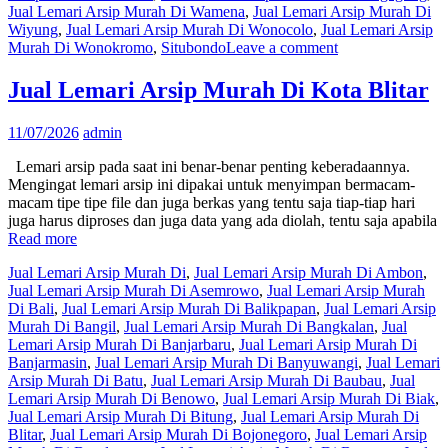
Jual Lemari Arsip Murah Di Wamena
,
Jual Lemari Arsip Murah Di
Wiyung
,
Jual Lemari Arsip Murah Di Wonocolo
,
Jual Lemari Arsip
Murah Di Wonokromo
,
Situbondo
Leave a comment
Jual Lemari Arsip Murah Di Kota Blitar
11/07/2026
admin
Lemari arsip pada saat ini benar-benar penting keberadaannya.
Mengingat lemari arsip ini dipakai untuk menyimpan bermacam-
macam tipe tipe file dan juga berkas yang tentu saja tiap-tiap hari
juga harus diproses dan juga data yang ada diolah, tentu saja apabila
Read more
Jual Lemari Arsip Murah Di
,
Jual Lemari Arsip Murah Di Ambon
,
Jual Lemari Arsip Murah Di Asemrowo
,
Jual Lemari Arsip Murah
Di Bali
,
Jual Lemari Arsip Murah Di Balikpapan
,
Jual Lemari Arsip
Murah Di Bangil
,
Jual Lemari Arsip Murah Di Bangkalan
,
Jual
Lemari Arsip Murah Di Banjarbaru
,
Jual Lemari Arsip Murah Di
Banjarmasin
,
Jual Lemari Arsip Murah Di Banyuwangi
,
Jual Lemari
Arsip Murah Di Batu
,
Jual Lemari Arsip Murah Di Baubau
,
Jual
Lemari Arsip Murah Di Benowo
,
Jual Lemari Arsip Murah Di Biak
,
Jual Lemari Arsip Murah Di Bitung
,
Jual Lemari Arsip Murah Di
Blitar
,
Jual Lemari Arsip Murah Di Bojonegoro
,
Jual Lemari Arsip