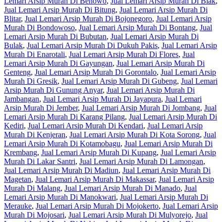
Lemari Arsip Murah Di Benowo
,
Jual Lemari Arsip Murah Di Biak
,
Jual Lemari Arsip Murah Di Bitung
,
Jual Lemari Arsip Murah Di
Blitar
,
Jual Lemari Arsip Murah Di Bojonegoro
,
Jual Lemari Arsip
Murah Di Bondowoso
,
Jual Lemari Arsip Murah Di Bontang
,
Jual
Lemari Arsip Murah Di Bubutan
,
Jual Lemari Arsip Murah Di
Bulak
,
Jual Lemari Arsip Murah Di Dukuh Pakis
,
Jual Lemari Arsip
Murah Di Enarotali
,
Jual Lemari Arsip Murah Di Flores
,
Jual
Lemari Arsip Murah Di Gayungan
,
Jual Lemari Arsip Murah Di
Genteng
,
Jual Lemari Arsip Murah Di Gorontalo
,
Jual Lemari Arsip
Murah Di Gresik
,
Jual Lemari Arsip Murah Di Gubeng
,
Jual Lemari
Arsip Murah Di Gunung Anyar
,
Jual Lemari Arsip Murah Di
Jambangan
,
Jual Lemari Arsip Murah Di Jayapura
,
Jual Lemari
Arsip Murah Di Jember
,
Jual Lemari Arsip Murah Di Jombang
,
Jual
Lemari Arsip Murah Di Karang Pilang
,
Jual Lemari Arsip Murah Di
Kediri
,
Jual Lemari Arsip Murah Di Kendari
,
Jual Lemari Arsip
Murah Di Kenjeran
,
Jual Lemari Arsip Murah Di Kota Sorong
,
Jual
Lemari Arsip Murah Di Kotamobagu
,
Jual Lemari Arsip Murah Di
Krembang
,
Jual Lemari Arsip Murah Di Kupang
,
Jual Lemari Arsip
Murah Di Lakar Santri
,
Jual Lemari Arsip Murah Di Lamongan
,
Jual Lemari Arsip Murah Di Madiun
,
Jual Lemari Arsip Murah Di
Magetan
,
Jual Lemari Arsip Murah Di Makassar
,
Jual Lemari Arsip
Murah Di Malang
,
Jual Lemari Arsip Murah Di Manado
,
Jual
Lemari Arsip Murah Di Manokwari
,
Jual Lemari Arsip Murah Di
Merauke
,
Jual Lemari Arsip Murah Di Mojokerto
,
Jual Lemari Arsip
Murah Di Mojosari
,
Jual Lemari Arsip Murah Di Mulyorejo
,
Jual