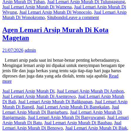
Arsip Murah Di Tuban
,
Jual Lemari Arsip Murah Di Tulungagung
,
Jual Lemari Arsip Murah Di Wamena
,
Jual Lemari Arsip Murah Di
Wiyung
,
Jual Lemari Arsip Murah Di Wonocolo
,
Jual Lemari Arsip
Murah Di Wonokromo
,
Situbondo
Leave a comment
Agen Lemari Arsip Murah Di Kota
Magetan
21/07/2026
admin
Lemari arsip pada saat ini benar-benar penting keberadaannya.
Mengingat lemari arsip ini dipakai untuk menyimpan beragam tipe
jenis file dan juga berkas yang tentu saja tiap-tiap hari juga harus
diproses dan juga data yang ada diolah, tentu saja apabila
Read
more
Jual Lemari Arsip Murah Di
,
Jual Lemari Arsip Murah Di Ambon
,
Jual Lemari Arsip Murah Di Asemrowo
,
Jual Lemari Arsip Murah
Di Bali
,
Jual Lemari Arsip Murah Di Balikpapan
,
Jual Lemari Arsip
Murah Di Bangil
,
Jual Lemari Arsip Murah Di Bangkalan
,
Jual
Lemari Arsip Murah Di Banjarbaru
,
Jual Lemari Arsip Murah Di
Banjarmasin
,
Jual Lemari Arsip Murah Di Banyuwangi
,
Jual Lemari
Arsip Murah Di Batu
,
Jual Lemari Arsip Murah Di Baubau
,
Jual
Lemari Arsip Murah Di Benowo
,
Jual Lemari Arsip Murah Di Biak
,