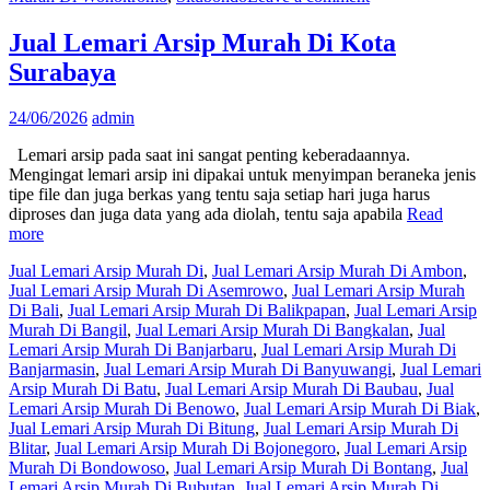
Jual Lemari Arsip Murah Di Kota
Surabaya
24/06/2026
admin
Lemari arsip pada saat ini sangat penting keberadaannya.
Mengingat lemari arsip ini dipakai untuk menyimpan beraneka jenis
tipe file dan juga berkas yang tentu saja setiap hari juga harus
diproses dan juga data yang ada diolah, tentu saja apabila
Read
more
Jual Lemari Arsip Murah Di
,
Jual Lemari Arsip Murah Di Ambon
,
Jual Lemari Arsip Murah Di Asemrowo
,
Jual Lemari Arsip Murah
Di Bali
,
Jual Lemari Arsip Murah Di Balikpapan
,
Jual Lemari Arsip
Murah Di Bangil
,
Jual Lemari Arsip Murah Di Bangkalan
,
Jual
Lemari Arsip Murah Di Banjarbaru
,
Jual Lemari Arsip Murah Di
Banjarmasin
,
Jual Lemari Arsip Murah Di Banyuwangi
,
Jual Lemari
Arsip Murah Di Batu
,
Jual Lemari Arsip Murah Di Baubau
,
Jual
Lemari Arsip Murah Di Benowo
,
Jual Lemari Arsip Murah Di Biak
,
Jual Lemari Arsip Murah Di Bitung
,
Jual Lemari Arsip Murah Di
Blitar
,
Jual Lemari Arsip Murah Di Bojonegoro
,
Jual Lemari Arsip
Murah Di Bondowoso
,
Jual Lemari Arsip Murah Di Bontang
,
Jual
Lemari Arsip Murah Di Bubutan
,
Jual Lemari Arsip Murah Di