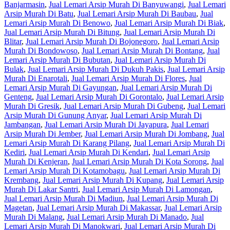
Banjarmasin
,
Jual Lemari Arsip Murah Di Banyuwangi
,
Jual Lemari
Arsip Murah Di Batu
,
Jual Lemari Arsip Murah Di Baubau
,
Jual
Lemari Arsip Murah Di Benowo
,
Jual Lemari Arsip Murah Di Biak
,
Jual Lemari Arsip Murah Di Bitung
,
Jual Lemari Arsip Murah Di
Blitar
,
Jual Lemari Arsip Murah Di Bojonegoro
,
Jual Lemari Arsip
Murah Di Bondowoso
,
Jual Lemari Arsip Murah Di Bontang
,
Jual
Lemari Arsip Murah Di Bubutan
,
Jual Lemari Arsip Murah Di
Bulak
,
Jual Lemari Arsip Murah Di Dukuh Pakis
,
Jual Lemari Arsip
Murah Di Enarotali
,
Jual Lemari Arsip Murah Di Flores
,
Jual
Lemari Arsip Murah Di Gayungan
,
Jual Lemari Arsip Murah Di
Genteng
,
Jual Lemari Arsip Murah Di Gorontalo
,
Jual Lemari Arsip
Murah Di Gresik
,
Jual Lemari Arsip Murah Di Gubeng
,
Jual Lemari
Arsip Murah Di Gunung Anyar
,
Jual Lemari Arsip Murah Di
Jambangan
,
Jual Lemari Arsip Murah Di Jayapura
,
Jual Lemari
Arsip Murah Di Jember
,
Jual Lemari Arsip Murah Di Jombang
,
Jual
Lemari Arsip Murah Di Karang Pilang
,
Jual Lemari Arsip Murah Di
Kediri
,
Jual Lemari Arsip Murah Di Kendari
,
Jual Lemari Arsip
Murah Di Kenjeran
,
Jual Lemari Arsip Murah Di Kota Sorong
,
Jual
Lemari Arsip Murah Di Kotamobagu
,
Jual Lemari Arsip Murah Di
Krembang
,
Jual Lemari Arsip Murah Di Kupang
,
Jual Lemari Arsip
Murah Di Lakar Santri
,
Jual Lemari Arsip Murah Di Lamongan
,
Jual Lemari Arsip Murah Di Madiun
,
Jual Lemari Arsip Murah Di
Magetan
,
Jual Lemari Arsip Murah Di Makassar
,
Jual Lemari Arsip
Murah Di Malang
,
Jual Lemari Arsip Murah Di Manado
,
Jual
Lemari Arsip Murah Di Manokwari
,
Jual Lemari Arsip Murah Di