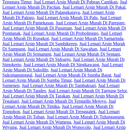
Tenggara Timur
,
Jual Lemari Arsip Murah Di Pabean Cantikan
,
Jual
Lemari Arsip Murah Di Pacitan
,
Jual Lemari Arsip Murah Di Pakal
,
Jual Lemari Arsip Murah Di Palangkaraya
,
Jual Lemari Arsip
Murah Di Palopo
,
Jual Lemari Arsip Murah Di Palu
,
Jual Lemari
Arsip Murah Di Pamekasan
,
Jual Lemari Arsip Murah Di Parepare
,
Jual Lemari Arsip Murah Di Pasuruan
,
Jual Lemari Arsip Murah Di
Pontianak
,
Jual Lemari Arsip Murah Di Probolinggo
,
Jual Lemari
Arsip Murah Di Rungkut
,
Jual Lemari Arsip Murah Di Samarinda
,
Jual Lemari Arsip Murah Di Sambikerep
,
Jual Lemari Arsip Murah
Di Sampang
,
Jual Lemari Arsip Murah Di Sawahan
,
Jual Lemari
Arsip Murah Di Semampir
,
Jual Lemari Arsip Murah Di Sentani
,
Jual Lemari Arsip Murah Di Sidoarjo
,
Jual Lemari Arsip Murah Di
Simokerto
,
Jual Lemari Arsip Murah Di Singkawang
,
Jual Lemari
Arsip Murah Di Sukolilo
,
Jual Lemari Arsip Murah Di
Sukomanunggal
,
Jual Lemari Arsip Murah Di Sumba Barat
,
Jual
Lemari Arsip Murah Di Sumba Timur
,
Jual Lemari Arsip Murah Di
Sumenep
,
Jual Lemari Arsip Murah Di Tambaksari
,
Jual Lemari
Arsip Murah Di Tandes
,
Jual Lemari Arsip Murah Di Tanjung Selor
,
Jual Lemari Arsip Murah Di Tarakan
,
Jual Lemari Arsip Murah Di
Tegalsari
,
Jual Lemari Arsip Murah Di Tenggilis Mejoyo
,
Jual
Lemari Arsip Murah Di Timika
,
Jual Lemari Arsip Murah Di
Tomohon
,
Jual Lemari Arsip Murah Di Trenggalek
,
Jual Lemari
Arsip Murah Di Tuban
,
Jual Lemari Arsip Murah Di Tulungagung
,
Jual Lemari Arsip Murah Di Wamena
,
Jual Lemari Arsip Murah Di
Wiyung
,
Jual Lemari Arsip Murah Di Wonocolo
,
Jual Lemari Arsip