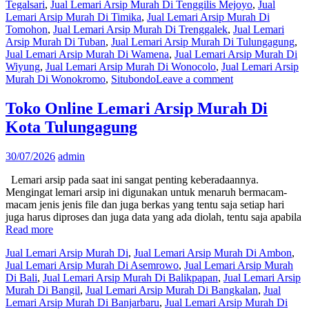
Tegalsari
,
Jual Lemari Arsip Murah Di Tenggilis Mejoyo
,
Jual
Lemari Arsip Murah Di Timika
,
Jual Lemari Arsip Murah Di
Tomohon
,
Jual Lemari Arsip Murah Di Trenggalek
,
Jual Lemari
Arsip Murah Di Tuban
,
Jual Lemari Arsip Murah Di Tulungagung
,
Jual Lemari Arsip Murah Di Wamena
,
Jual Lemari Arsip Murah Di
Wiyung
,
Jual Lemari Arsip Murah Di Wonocolo
,
Jual Lemari Arsip
Murah Di Wonokromo
,
Situbondo
Leave a comment
Toko Online Lemari Arsip Murah Di
Kota Tulungagung
30/07/2026
admin
Lemari arsip pada saat ini sangat penting keberadaannya.
Mengingat lemari arsip ini digunakan untuk menaruh bermacam-
macam jenis jenis file dan juga berkas yang tentu saja setiap hari
juga harus diproses dan juga data yang ada diolah, tentu saja apabila
Read more
Jual Lemari Arsip Murah Di
,
Jual Lemari Arsip Murah Di Ambon
,
Jual Lemari Arsip Murah Di Asemrowo
,
Jual Lemari Arsip Murah
Di Bali
,
Jual Lemari Arsip Murah Di Balikpapan
,
Jual Lemari Arsip
Murah Di Bangil
,
Jual Lemari Arsip Murah Di Bangkalan
,
Jual
Lemari Arsip Murah Di Banjarbaru
,
Jual Lemari Arsip Murah Di