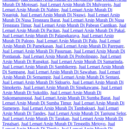
Murah Di Mojosari
,
Jual Lemari Arsip Murah Di Mulyorejo
,
Jual
Lemari Arsip Murah Di Nabire
,
Jual Lemari Arsip Murah Di
Nganjuk
,
Jual Lemari Arsip Murah Di Ngawi
,
Jual Lemari Arsip
Murah Di Nusa Tenggara Barat
,
Jual Lemari Arsip Murah Di Nusa
Tenggara Timur
,
Jual Lemari Arsip Murah Di Pabean Cantikan
,
Jual
Lemari Arsip Murah Di Pacitan
,
Jual Lemari Arsip Murah Di Pakal
,
Jual Lemari Arsip Murah Di Palangkaraya
,
Jual Lemari Arsip
Murah Di Palopo
,
Jual Lemari Arsip Murah Di Palu
,
Jual Lemari
Arsip Murah Di Pamekasan
,
Jual Lemari Arsip Murah Di Parepare
,
Jual Lemari Arsip Murah Di Pasuruan
,
Jual Lemari Arsip Murah Di
Pontianak
,
Jual Lemari Arsip Murah Di Probolinggo
,
Jual Lemari
Arsip Murah Di Rungkut
,
Jual Lemari Arsip Murah Di Samarinda
,
Jual Lemari Arsip Murah Di Sambikerep
,
Jual Lemari Arsip Murah
Di Sampang
,
Jual Lemari Arsip Murah Di Sawahan
,
Jual Lemari
Arsip Murah Di Semampir
,
Jual Lemari Arsip Murah Di Sentani
,
Jual Lemari Arsip Murah Di Sidoarjo
,
Jual Lemari Arsip Murah Di
Simokerto
,
Jual Lemari Arsip Murah Di Singkawang
,
Jual Lemari
Arsip Murah Di Sukolilo
,
Jual Lemari Arsip Murah Di
Sukomanunggal
,
Jual Lemari Arsip Murah Di Sumba Barat
,
Jual
Lemari Arsip Murah Di Sumba Timur
,
Jual Lemari Arsip Murah Di
Sumenep
,
Jual Lemari Arsip Murah Di Tambaksari
,
Jual Lemari
Arsip Murah Di Tandes
,
Jual Lemari Arsip Murah Di Tanjung Selor
,
Jual Lemari Arsip Murah Di Tarakan
,
Jual Lemari Arsip Murah Di
Tegalsari
,
Jual Lemari Arsip Murah Di Tenggilis Mejoyo
,
Jual
Lemari Arsip Murah Di Timika
,
Jual Lemari Arsip Murah Di