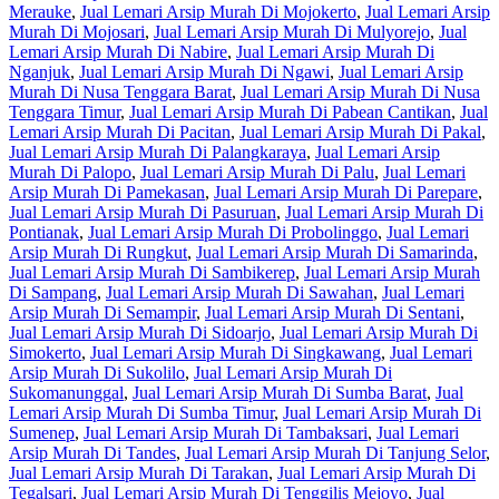
Merauke
,
Jual Lemari Arsip Murah Di Mojokerto
,
Jual Lemari Arsip
Murah Di Mojosari
,
Jual Lemari Arsip Murah Di Mulyorejo
,
Jual
Lemari Arsip Murah Di Nabire
,
Jual Lemari Arsip Murah Di
Nganjuk
,
Jual Lemari Arsip Murah Di Ngawi
,
Jual Lemari Arsip
Murah Di Nusa Tenggara Barat
,
Jual Lemari Arsip Murah Di Nusa
Tenggara Timur
,
Jual Lemari Arsip Murah Di Pabean Cantikan
,
Jual
Lemari Arsip Murah Di Pacitan
,
Jual Lemari Arsip Murah Di Pakal
,
Jual Lemari Arsip Murah Di Palangkaraya
,
Jual Lemari Arsip
Murah Di Palopo
,
Jual Lemari Arsip Murah Di Palu
,
Jual Lemari
Arsip Murah Di Pamekasan
,
Jual Lemari Arsip Murah Di Parepare
,
Jual Lemari Arsip Murah Di Pasuruan
,
Jual Lemari Arsip Murah Di
Pontianak
,
Jual Lemari Arsip Murah Di Probolinggo
,
Jual Lemari
Arsip Murah Di Rungkut
,
Jual Lemari Arsip Murah Di Samarinda
,
Jual Lemari Arsip Murah Di Sambikerep
,
Jual Lemari Arsip Murah
Di Sampang
,
Jual Lemari Arsip Murah Di Sawahan
,
Jual Lemari
Arsip Murah Di Semampir
,
Jual Lemari Arsip Murah Di Sentani
,
Jual Lemari Arsip Murah Di Sidoarjo
,
Jual Lemari Arsip Murah Di
Simokerto
,
Jual Lemari Arsip Murah Di Singkawang
,
Jual Lemari
Arsip Murah Di Sukolilo
,
Jual Lemari Arsip Murah Di
Sukomanunggal
,
Jual Lemari Arsip Murah Di Sumba Barat
,
Jual
Lemari Arsip Murah Di Sumba Timur
,
Jual Lemari Arsip Murah Di
Sumenep
,
Jual Lemari Arsip Murah Di Tambaksari
,
Jual Lemari
Arsip Murah Di Tandes
,
Jual Lemari Arsip Murah Di Tanjung Selor
,
Jual Lemari Arsip Murah Di Tarakan
,
Jual Lemari Arsip Murah Di
Tegalsari
,
Jual Lemari Arsip Murah Di Tenggilis Mejoyo
,
Jual