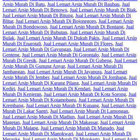
Arsip Murah Di Batu
,
Jual Lemari Arsip Murah Di Baubau
,
Jual
Lemari Arsip Murah Di Benowo
,
Jual Lemari Arsip Murah Di Biak
,
Jual Lemari Arsip Murah Di Bitung
,
Jual Lemari Arsip Murah Di
Blitar
,
Jual Lemari Arsip Murah Di Bojonegoro
,
Jual Lemari Arsip
Murah Di Bondowoso
,
Jual Lemari Arsip Murah Di Bontang
,
Jual
Lemari Arsip Murah Di Bubutan
,
Jual Lemari Arsip Murah Di
Bulak
,
Jual Lemari Arsip Murah Di Dukuh Pakis
,
Jual Lemari Arsip
Murah Di Enarotali
,
Jual Lemari Arsip Murah Di Flores
,
Jual
Lemari Arsip Murah Di Gayungan
,
Jual Lemari Arsip Murah Di
Genteng
,
Jual Lemari Arsip Murah Di Gorontalo
,
Jual Lemari Arsip
Murah Di Gresik
,
Jual Lemari Arsip Murah Di Gubeng
,
Jual Lemari
Arsip Murah Di Gunung Anyar
,
Jual Lemari Arsip Murah Di
Jambangan
,
Jual Lemari Arsip Murah Di Jayapura
,
Jual Lemari
Arsip Murah Di Jember
,
Jual Lemari Arsip Murah Di Jombang
,
Jual
Lemari Arsip Murah Di Karang Pilang
,
Jual Lemari Arsip Murah Di
Kediri
,
Jual Lemari Arsip Murah Di Kendari
,
Jual Lemari Arsip
Murah Di Kenjeran
,
Jual Lemari Arsip Murah Di Kota Sorong
,
Jual
Lemari Arsip Murah Di Kotamobagu
,
Jual Lemari Arsip Murah Di
Krembang
,
Jual Lemari Arsip Murah Di Kupang
,
Jual Lemari Arsip
Murah Di Lakar Santri
,
Jual Lemari Arsip Murah Di Lamongan
,
Jual Lemari Arsip Murah Di Madiun
,
Jual Lemari Arsip Murah Di
Magetan
,
Jual Lemari Arsip Murah Di Makassar
,
Jual Lemari Arsip
Murah Di Malang
,
Jual Lemari Arsip Murah Di Manado
,
Jual
Lemari Arsip Murah Di Manokwari
,
Jual Lemari Arsip Murah Di
Merauke
,
Jual Lemari Arsip Murah Di Mojokerto
,
Jual Lemari Arsip