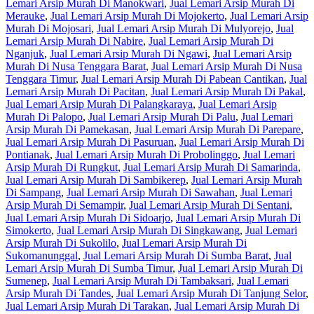
Lemari Arsip Murah Di Manokwari
,
Jual Lemari Arsip Murah Di
Merauke
,
Jual Lemari Arsip Murah Di Mojokerto
,
Jual Lemari Arsip
Murah Di Mojosari
,
Jual Lemari Arsip Murah Di Mulyorejo
,
Jual
Lemari Arsip Murah Di Nabire
,
Jual Lemari Arsip Murah Di
Nganjuk
,
Jual Lemari Arsip Murah Di Ngawi
,
Jual Lemari Arsip
Murah Di Nusa Tenggara Barat
,
Jual Lemari Arsip Murah Di Nusa
Tenggara Timur
,
Jual Lemari Arsip Murah Di Pabean Cantikan
,
Jual
Lemari Arsip Murah Di Pacitan
,
Jual Lemari Arsip Murah Di Pakal
,
Jual Lemari Arsip Murah Di Palangkaraya
,
Jual Lemari Arsip
Murah Di Palopo
,
Jual Lemari Arsip Murah Di Palu
,
Jual Lemari
Arsip Murah Di Pamekasan
,
Jual Lemari Arsip Murah Di Parepare
,
Jual Lemari Arsip Murah Di Pasuruan
,
Jual Lemari Arsip Murah Di
Pontianak
,
Jual Lemari Arsip Murah Di Probolinggo
,
Jual Lemari
Arsip Murah Di Rungkut
,
Jual Lemari Arsip Murah Di Samarinda
,
Jual Lemari Arsip Murah Di Sambikerep
,
Jual Lemari Arsip Murah
Di Sampang
,
Jual Lemari Arsip Murah Di Sawahan
,
Jual Lemari
Arsip Murah Di Semampir
,
Jual Lemari Arsip Murah Di Sentani
,
Jual Lemari Arsip Murah Di Sidoarjo
,
Jual Lemari Arsip Murah Di
Simokerto
,
Jual Lemari Arsip Murah Di Singkawang
,
Jual Lemari
Arsip Murah Di Sukolilo
,
Jual Lemari Arsip Murah Di
Sukomanunggal
,
Jual Lemari Arsip Murah Di Sumba Barat
,
Jual
Lemari Arsip Murah Di Sumba Timur
,
Jual Lemari Arsip Murah Di
Sumenep
,
Jual Lemari Arsip Murah Di Tambaksari
,
Jual Lemari
Arsip Murah Di Tandes
,
Jual Lemari Arsip Murah Di Tanjung Selor
,
Jual Lemari Arsip Murah Di Tarakan
,
Jual Lemari Arsip Murah Di