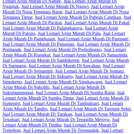
Lemari Arsip Murah Di Nabire
,
Jual Lemari Arsip Murah Di
Nganjuk
,
Jual Lemari Arsip Murah Di Ngawi
,
Jual Lemari Arsip
Murah Di Nusa Tenggara Barat
,
Jual Lemari Arsip Murah Di Nusa
Tenggara Timur
,
Jual Lemari Arsip Murah Di Pabean Cantikan
,
Jual
Lemari Arsip Murah Di Pacitan
,
Jual Lemari Arsip Murah Di Pakal
,
Jual Lemari Arsip Murah Di Palangkaraya
,
Jual Lemari Arsip
Murah Di Palopo
,
Jual Lemari Arsip Murah Di Palu
,
Jual Lemari
Arsip Murah Di Pamekasan
,
Jual Lemari Arsip Murah Di Parepare
,
Jual Lemari Arsip Murah Di Pasuruan
,
Jual Lemari Arsip Murah Di
Pontianak
,
Jual Lemari Arsip Murah Di Probolinggo
,
Jual Lemari
Arsip Murah Di Rungkut
,
Jual Lemari Arsip Murah Di Samarinda
,
Jual Lemari Arsip Murah Di Sambikerep
,
Jual Lemari Arsip Murah
Di Sampang
,
Jual Lemari Arsip Murah Di Sawahan
,
Jual Lemari
Arsip Murah Di Semampir
,
Jual Lemari Arsip Murah Di Sentani
,
Jual Lemari Arsip Murah Di Sidoarjo
,
Jual Lemari Arsip Murah Di
Simokerto
,
Jual Lemari Arsip Murah Di Singkawang
,
Jual Lemari
Arsip Murah Di Sukolilo
,
Jual Lemari Arsip Murah Di
Sukomanunggal
,
Jual Lemari Arsip Murah Di Sumba Barat
,
Jual
Lemari Arsip Murah Di Sumba Timur
,
Jual Lemari Arsip Murah Di
Sumenep
,
Jual Lemari Arsip Murah Di Tambaksari
,
Jual Lemari
Arsip Murah Di Tandes
,
Jual Lemari Arsip Murah Di Tanjung Selor
,
Jual Lemari Arsip Murah Di Tarakan
,
Jual Lemari Arsip Murah Di
Tegalsari
,
Jual Lemari Arsip Murah Di Tenggilis Mejoyo
,
Jual
Lemari Arsip Murah Di Timika
,
Jual Lemari Arsip Murah Di
Tomohon
,
Jual Lemari Arsip Murah Di Trenggalek
,
Jual Lemari