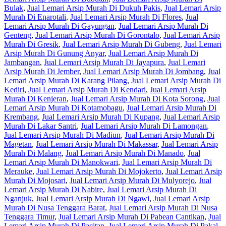
Bulak
,
Jual Lemari Arsip Murah Di Dukuh Pakis
,
Jual Lemari Arsip
Murah Di Enarotali
,
Jual Lemari Arsip Murah Di Flores
,
Jual
Lemari Arsip Murah Di Gayungan
,
Jual Lemari Arsip Murah Di
Genteng
,
Jual Lemari Arsip Murah Di Gorontalo
,
Jual Lemari Arsip
Murah Di Gresik
,
Jual Lemari Arsip Murah Di Gubeng
,
Jual Lemari
Arsip Murah Di Gunung Anyar
,
Jual Lemari Arsip Murah Di
Jambangan
,
Jual Lemari Arsip Murah Di Jayapura
,
Jual Lemari
Arsip Murah Di Jember
,
Jual Lemari Arsip Murah Di Jombang
,
Jual
Lemari Arsip Murah Di Karang Pilang
,
Jual Lemari Arsip Murah Di
Kediri
,
Jual Lemari Arsip Murah Di Kendari
,
Jual Lemari Arsip
Murah Di Kenjeran
,
Jual Lemari Arsip Murah Di Kota Sorong
,
Jual
Lemari Arsip Murah Di Kotamobagu
,
Jual Lemari Arsip Murah Di
Krembang
,
Jual Lemari Arsip Murah Di Kupang
,
Jual Lemari Arsip
Murah Di Lakar Santri
,
Jual Lemari Arsip Murah Di Lamongan
,
Jual Lemari Arsip Murah Di Madiun
,
Jual Lemari Arsip Murah Di
Magetan
,
Jual Lemari Arsip Murah Di Makassar
,
Jual Lemari Arsip
Murah Di Malang
,
Jual Lemari Arsip Murah Di Manado
,
Jual
Lemari Arsip Murah Di Manokwari
,
Jual Lemari Arsip Murah Di
Merauke
,
Jual Lemari Arsip Murah Di Mojokerto
,
Jual Lemari Arsip
Murah Di Mojosari
,
Jual Lemari Arsip Murah Di Mulyorejo
,
Jual
Lemari Arsip Murah Di Nabire
,
Jual Lemari Arsip Murah Di
Nganjuk
,
Jual Lemari Arsip Murah Di Ngawi
,
Jual Lemari Arsip
Murah Di Nusa Tenggara Barat
,
Jual Lemari Arsip Murah Di Nusa
Tenggara Timur
,
Jual Lemari Arsip Murah Di Pabean Cantikan
,
Jual
Lemari Arsip Murah Di Pacitan
,
Jual Lemari Arsip Murah Di Pakal
,