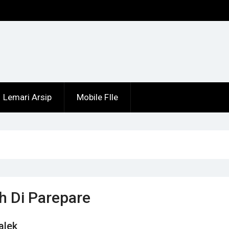
ng
Lemari Arsip
Mobile FIle
h Di Parepare
alek