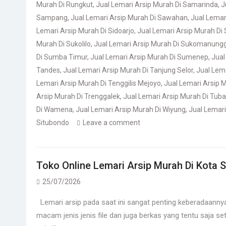
Murah Di Rungkut
,
Jual Lemari Arsip Murah Di Samarinda
,
J
Sampang
,
Jual Lemari Arsip Murah Di Sawahan
,
Jual Lemar
Lemari Arsip Murah Di Sidoarjo
,
Jual Lemari Arsip Murah Di
Murah Di Sukolilo
,
Jual Lemari Arsip Murah Di Sukomanung
Di Sumba Timur
,
Jual Lemari Arsip Murah Di Sumenep
,
Jual
Tandes
,
Jual Lemari Arsip Murah Di Tanjung Selor
,
Jual Lem
Lemari Arsip Murah Di Tenggilis Mejoyo
,
Jual Lemari Arsip 
Arsip Murah Di Trenggalek
,
Jual Lemari Arsip Murah Di Tub
Di Wamena
,
Jual Lemari Arsip Murah Di Wiyung
,
Jual Lemari
Situbondo
Leave a comment
Toko Online Lemari Arsip Murah Di Kota
25/07/2026
Lemari arsip pada saat ini sangat penting keberadaannya
macam jenis jenis file dan juga berkas yang tentu saja set