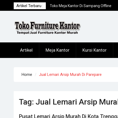
Skip
Artikel Terbaru :
Toko Meja Kantor Di Sampang Offline
to
Terpercaya
content
Distributor Kursi Kantor Murah Di Jomba
Toko Meja Kantor Di Sumenep Offline
Terpercaya
Artikel
Meja Kantor
Kursi Kantor
Home
Jual Lemari Arsip Murah Di Parepare
Tag:
Jual Lemari Arsip Mura
Pusat Lemari Arsip Murah Di Kota Trengg