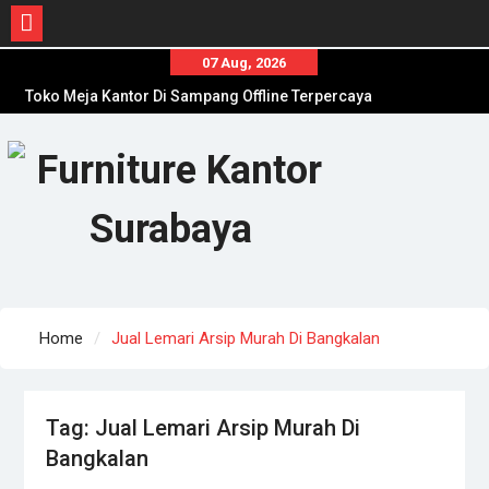
Skip
07 Aug, 2026
to
Toko Meja Kantor Di Sampang Offline Terpercaya
content
Distributor Kursi Kantor Murah Di Jombang
Toko Meja Kantor Di Sumenep Offline Terpercaya
Home
Jual Lemari Arsip Murah Di Bangkalan
Tag:
Jual Lemari Arsip Murah Di
Bangkalan