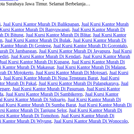
ota Surabaya Jawa Timur. Selamat Berbelanja…
i
,
Jual Kursi Kantor Murah Di Balikpapan
,
Jual Kursi Kantor Murah
 Kursi Kantor Murah Di Banyuwangi
,
Jual Kursi Kantor Murah Di
ah Di Bitung
,
Jual Kursi Kantor Murah Di Blitar
,
Jual Kursi Kantor
an
,
Jual Kursi Kantor Murah Di Bulak
,
Jual Kursi Kantor Murah Di
i Kantor Murah Di Genteng
,
Jual Kursi Kantor Murah Di Gorontalo
,
Murah Di Jambangan
,
Jual Kursi Kantor Murah Di Jayapura
,
Jual Kursi
ediri
,
Jual Kursi Kantor Murah Di Kendari
,
Jual Kursi Kantor Murah
Jual Kursi Kantor Murah Di Kupang
,
Jual Kursi Kantor Murah Di
si Kantor Murah Di Makassar
,
Jual Kursi Kantor Murah Di Malang
,
urah Di Mojokerto
,
Jual Kursi Kantor Murah Di Mojosari
,
Jual Kursi
i
,
Jual Kursi Kantor Murah Di Nusa Tenggara Barat
,
Jual Kursi
tor Murah Di Pakal
,
Jual Kursi Kantor Murah Di Palangkaraya
,
Jual
epare
,
Jual Kursi Kantor Murah Di Pasuruan
,
Jual Kursi Kantor
da
,
Jual Kursi Kantor Murah Di Sambikerep
,
Jual Kursi Kantor
al Kursi Kantor Murah Di Sidoarjo
,
Jual Kursi Kantor Murah Di
ual Kursi Kantor Murah Di Sumba Barat
,
Jual Kursi Kantor Murah Di
rsi Kantor Murah Di Tanjung Selor
,
Jual Kursi Kantor Murah Di
ursi Kantor Murah Di Tomohon
,
Jual Kursi Kantor Murah Di
si Kantor Murah Di Wiyung
,
Jual Kursi Kantor Murah Di Wonocolo
,