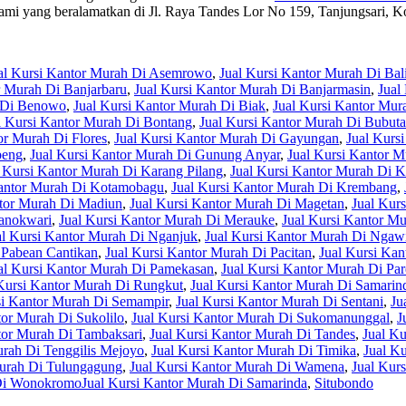
mi yang beralamatkan di Jl. Raya Tandes Lor No 159, Tanjungsari, K
al Kursi Kantor Murah Di Asemrowo
,
Jual Kursi Kantor Murah Di Bal
r Murah Di Banjarbaru
,
Jual Kursi Kantor Murah Di Banjarmasin
,
Jual
h Di Benowo
,
Jual Kursi Kantor Murah Di Biak
,
Jual Kursi Kantor Mur
l Kursi Kantor Murah Di Bontang
,
Jual Kursi Kantor Murah Di Bubut
or Murah Di Flores
,
Jual Kursi Kantor Murah Di Gayungan
,
Jual Kurs
beng
,
Jual Kursi Kantor Murah Di Gunung Anyar
,
Jual Kursi Kantor 
l Kursi Kantor Murah Di Karang Pilang
,
Jual Kursi Kantor Murah Di K
Kantor Murah Di Kotamobagu
,
Jual Kursi Kantor Murah Di Krembang
,
ntor Murah Di Madiun
,
Jual Kursi Kantor Murah Di Magetan
,
Jual Kur
Manokwari
,
Jual Kursi Kantor Murah Di Merauke
,
Jual Kursi Kantor M
al Kursi Kantor Murah Di Nganjuk
,
Jual Kursi Kantor Murah Di Ngaw
 Pabean Cantikan
,
Jual Kursi Kantor Murah Di Pacitan
,
Jual Kursi Kan
al Kursi Kantor Murah Di Pamekasan
,
Jual Kursi Kantor Murah Di Par
Kursi Kantor Murah Di Rungkut
,
Jual Kursi Kantor Murah Di Samarin
si Kantor Murah Di Semampir
,
Jual Kursi Kantor Murah Di Sentani
,
Ju
tor Murah Di Sukolilo
,
Jual Kursi Kantor Murah Di Sukomanunggal
,
J
tor Murah Di Tambaksari
,
Jual Kursi Kantor Murah Di Tandes
,
Jual Ku
urah Di Tenggilis Mejoyo
,
Jual Kursi Kantor Murah Di Timika
,
Jual K
Murah Di Tulungagung
,
Jual Kursi Kantor Murah Di Wamena
,
Jual Kur
Di WonokromoJual Kursi Kantor Murah Di Samarinda
,
Situbondo