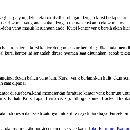
 segi harga yang lebih ekonomis dibandingan dengan kursi berlapis ku
ncari warna yang anda sukai dengan menyelaraskan pada warna meja se
-debu yang masuk keruangan anda. Kursi kantor yang bersih akan kia
ahan material kursi kantor dengan tekstur berjaring. Jika anda memili
 kursi kantor ini sangatlah dirasa nyaman saat digunakan, sebab teks
dibandingi degan bahan yang lain. Kursi yang berlapiskan kulit akan
 saat dipakai.
ntor di surabaya,kami memasarkan furniture kantor yang bermutu unt
ursi Kuliah, Kursi Lipat, Lemari Arsip, Filling Cabinet, Locker, Brank
a indonesia dan salah satunya untuk di wilayah Surabaya dan sekitar
a anda bisa menghubungi customer service kami
Toko Furniture Kantor