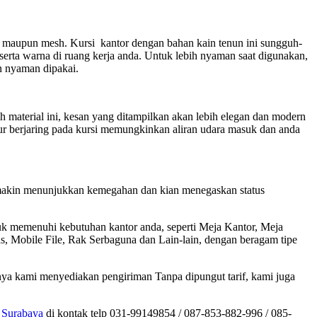
lit maupun mesh. Kursi kantor dengan bahan kain tenun ini sungguh-
rta warna di ruang kerja anda. Untuk lebih nyaman saat digunakan,
n nyaman dipakai.
h material ini, kesan yang ditampilkan akan lebih elegan dan modern
tur berjaring pada kursi memungkinkan aliran udara masuk dan anda
 semakin menunjukkan kemegahan dan kian menegaskan status
uk memenuhi kebutuhan kantor anda, seperti Meja Kantor, Meja
as, Mobile File, Rak Serbaguna dan Lain-lain, dengan beragam tipe
nya kami menyediakan pengiriman Tanpa dipungut tarif, kami juga
 Surabaya
di kontak telp 031-99149854 / 087-853-882-996 / 085-