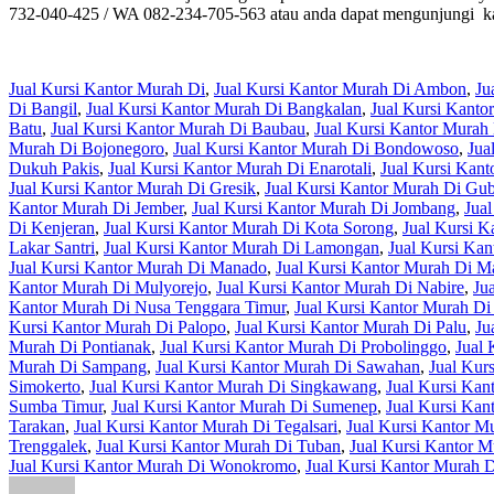
732-040-425 / WA 082-234-705-563 atau anda dapat mengunjungi ka
Jual Kursi Kantor Murah Di
,
Jual Kursi Kantor Murah Di Ambon
,
Ju
Di Bangil
,
Jual Kursi Kantor Murah Di Bangkalan
,
Jual Kursi Kanto
Batu
,
Jual Kursi Kantor Murah Di Baubau
,
Jual Kursi Kantor Mura
Murah Di Bojonegoro
,
Jual Kursi Kantor Murah Di Bondowoso
,
Jua
Dukuh Pakis
,
Jual Kursi Kantor Murah Di Enarotali
,
Jual Kursi Kant
Jual Kursi Kantor Murah Di Gresik
,
Jual Kursi Kantor Murah Di Gu
Kantor Murah Di Jember
,
Jual Kursi Kantor Murah Di Jombang
,
Jua
Di Kenjeran
,
Jual Kursi Kantor Murah Di Kota Sorong
,
Jual Kursi 
Lakar Santri
,
Jual Kursi Kantor Murah Di Lamongan
,
Jual Kursi Ka
Jual Kursi Kantor Murah Di Manado
,
Jual Kursi Kantor Murah Di 
Kantor Murah Di Mulyorejo
,
Jual Kursi Kantor Murah Di Nabire
,
Ju
Kantor Murah Di Nusa Tenggara Timur
,
Jual Kursi Kantor Murah Di
Kursi Kantor Murah Di Palopo
,
Jual Kursi Kantor Murah Di Palu
,
Ju
Murah Di Pontianak
,
Jual Kursi Kantor Murah Di Probolinggo
,
Jual 
Murah Di Sampang
,
Jual Kursi Kantor Murah Di Sawahan
,
Jual Kur
Simokerto
,
Jual Kursi Kantor Murah Di Singkawang
,
Jual Kursi Kan
Sumba Timur
,
Jual Kursi Kantor Murah Di Sumenep
,
Jual Kursi Kan
Tarakan
,
Jual Kursi Kantor Murah Di Tegalsari
,
Jual Kursi Kantor M
Trenggalek
,
Jual Kursi Kantor Murah Di Tuban
,
Jual Kursi Kantor 
Jual Kursi Kantor Murah Di Wonokromo
,
Jual Kursi Kantor Murah 