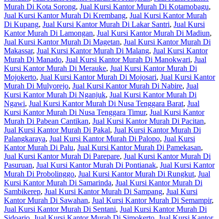
Murah Di Kota Sorong
,
Jual Kursi Kantor Murah Di Kotamobagu
,
Jual Kursi Kantor Murah Di Krembang
,
Jual Kursi Kantor Murah
Di Kupang
,
Jual Kursi Kantor Murah Di Lakar Santri
,
Jual Kursi
Kantor Murah Di Lamongan
,
Jual Kursi Kantor Murah Di Madiun
,
Jual Kursi Kantor Murah Di Magetan
,
Jual Kursi Kantor Murah Di
Makassar
,
Jual Kursi Kantor Murah Di Malang
,
Jual Kursi Kantor
Murah Di Manado
,
Jual Kursi Kantor Murah Di Manokwari
,
Jual
Kursi Kantor Murah Di Merauke
,
Jual Kursi Kantor Murah Di
Mojokerto
,
Jual Kursi Kantor Murah Di Mojosari
,
Jual Kursi Kantor
Murah Di Mulyorejo
,
Jual Kursi Kantor Murah Di Nabire
,
Jual
Kursi Kantor Murah Di Nganjuk
,
Jual Kursi Kantor Murah Di
Ngawi
,
Jual Kursi Kantor Murah Di Nusa Tenggara Barat
,
Jual
Kursi Kantor Murah Di Nusa Tenggara Timur
,
Jual Kursi Kantor
Murah Di Pabean Cantikan
,
Jual Kursi Kantor Murah Di Pacitan
,
Jual Kursi Kantor Murah Di Pakal
,
Jual Kursi Kantor Murah Di
Palangkaraya
,
Jual Kursi Kantor Murah Di Palopo
,
Jual Kursi
Kantor Murah Di Palu
,
Jual Kursi Kantor Murah Di Pamekasan
,
Jual Kursi Kantor Murah Di Parepare
,
Jual Kursi Kantor Murah Di
Pasuruan
,
Jual Kursi Kantor Murah Di Pontianak
,
Jual Kursi Kantor
Murah Di Probolinggo
,
Jual Kursi Kantor Murah Di Rungkut
,
Jual
Kursi Kantor Murah Di Samarinda
,
Jual Kursi Kantor Murah Di
Sambikerep
,
Jual Kursi Kantor Murah Di Sampang
,
Jual Kursi
Kantor Murah Di Sawahan
,
Jual Kursi Kantor Murah Di Semampir
,
Jual Kursi Kantor Murah Di Sentani
,
Jual Kursi Kantor Murah Di
Sidoarjo
,
Jual Kursi Kantor Murah Di Simokerto
,
Jual Kursi Kantor