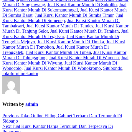
Murah Di Singkawang
,
Jual Kursi Kantor Murah Di Sukolilo
,
Jual
Kursi Kantor Murah Di Sukomanunggal
,
Jual Kursi Kantor Murah
Di Sumba Barat
,
Jual Kursi Kantor Murah Di Sumba Timur
,
Jual
Kursi Kantor Murah Di Sumenep
,
Jual Kursi Kantor Murah Di
Tambaksari
,
Jual Kursi Kantor Murah Di Tandes
,
Jual Kursi Kantor
Murah Di Tanjung Selor
,
Jual Kursi Kantor Murah Di Tarakan
,
Jual
Kursi Kantor Murah Di Tegalsari
,
Jual Kursi Kantor Murah Di
Tenggilis Mejoyo
,
Jual Kursi Kantor Murah Di Timika
,
Jual Kursi
Kantor Murah Di Tomohon
,
Jual Kursi Kantor Murah Di
Trenggalek
,
Jual Kursi Kantor Murah Di Tuban
,
Jual Kursi Kantor
Murah Di Tulungagung
,
Jual Kursi Kantor Murah Di Wamena
,
Jual
Kursi Kantor Murah Di Wiyung
,
Jual Kursi Kantor Murah Di
Wonocolo
,
Jual Kursi Kantor Murah Di Wonokromo
,
Situbondo
,
tokofurniturekantor
Written by
admin
Post
Previous
Previous
Toko Online Filling Cabinet Terbaru Dan Termurah Di
post:
Sidoarjo
navigation
Next
Next
Jual Kursi Kantor Harga Termurah Dan Terpecaya Di
post:
Ponorogo