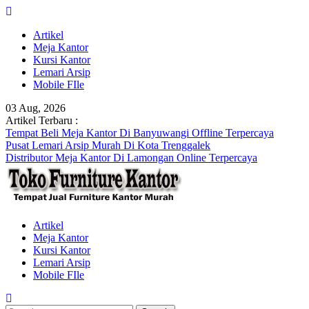
Skip
to
Artikel
content
Meja Kantor
Kursi Kantor
Lemari Arsip
Mobile FIle
03 Aug, 2026
Artikel Terbaru :
Tempat Beli Meja Kantor Di Banyuwangi Offline Terpercaya
Pusat Lemari Arsip Murah Di Kota Trenggalek
Distributor Meja Kantor Di Lamongan Online Terpercaya
Artikel
Meja Kantor
Kursi Kantor
Lemari Arsip
Mobile FIle