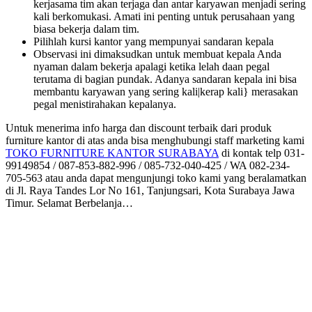
kerjasama tim akan terjaga dan antar karyawan menjadi sering
kali berkomukasi. Amati ini penting untuk perusahaan yang
biasa bekerja dalam tim.
Pilihlah kursi kantor yang mempunyai sandaran kepala
Observasi ini dimaksudkan untuk membuat kepala Anda
nyaman dalam bekerja apalagi ketika lelah daan pegal
terutama di bagian pundak. Adanya sandaran kepala ini bisa
membantu karyawan yang sering kali|kerap kali} merasakan
pegal menistirahakan kepalanya.
Untuk menerima info harga dan discount terbaik dari produk
furniture kantor di atas anda bisa menghubungi staff marketing kami
TOKO FURNITURE KANTOR SURABAYA
di kontak telp 031-
99149854 / 087-853-882-996 / 085-732-040-425 / WA 082-234-
705-563 atau anda dapat mengunjungi toko kami yang beralamatkan
di Jl. Raya Tandes Lor No 161, Tanjungsari, Kota Surabaya Jawa
Timur. Selamat Berbelanja…