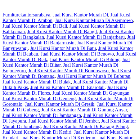
Furniturekantorsurabaya
,
Jual Kursi Kantor Murah Di
,
Jual Kursi
Kantor Murah Di Ambon
,
Jual Kursi Kantor Murah Di Asemrowo
,
Jual Kursi Kantor Murah Di Bali
,
Jual Kursi Kantor Murah Di
Balikpapan
,
Jual Kursi Kantor Murah Di Bangil
,
Jual Kursi Kantor
Murah Di Bangkalan
,
Jual Kursi Kantor Murah Di Banjarbaru
,
Jual
Kursi Kantor Murah Di Banjarmasin
,
Jual Kursi Kantor Murah Di
Banyuwangi
,
Jual Kursi Kantor Murah Di Batu
,
Jual Kursi Kantor
Murah Di Baubau
,
Jual Kursi Kantor Murah Di Benowo
,
Jual Kursi
Kantor Murah Di Biak
,
Jual Kursi Kantor Murah Di Bitung
,
Jual
Kursi Kantor Murah Di Blitar
,
Jual Kursi Kantor Murah Di
Bojonegoro
,
Jual Kursi Kantor Murah Di Bondowoso
,
Jual Kursi
Kantor Murah Di Bontang
,
Jual Kursi Kantor Murah Di Bubutan
,
Jual Kursi Kantor Murah Di Bulak
,
Jual Kursi Kantor Murah Di
Dukuh Pakis
,
Jual Kursi Kantor Murah Di Enarotali
,
Jual Kursi
Kantor Murah Di Flores
,
Jual Kursi Kantor Murah Di Gayungan
,
Jual Kursi Kantor Murah Di Genteng
,
Jual Kursi Kantor Murah Di
Gorontalo
,
Jual Kursi Kantor Murah Di Gresik
,
Jual Kursi Kantor
Murah Di Gubeng
,
Jual Kursi Kantor Murah Di Gunung Anyar
,
Jual Kursi Kantor Murah Di Jambangan
,
Jual Kursi Kantor Murah
Di Jayapura
,
Jual Kursi Kantor Murah Di Jember
,
Jual Kursi Kantor
Murah Di Jombang
,
Jual Kursi Kantor Murah Di Karang Pilang
,
Jual Kursi Kantor Murah Di Kediri
,
Jual Kursi Kantor Murah Di
Kendari
,
Jual Kursi Kantor Murah Di Kenjeran
,
Jual Kursi Kantor