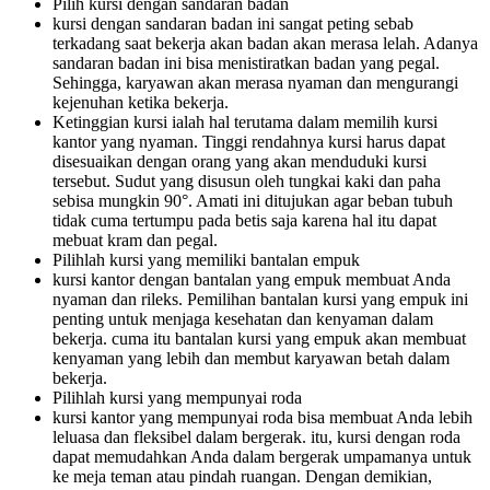
Pilih kursi dengan sandaran badan
kursi dengan sandaran badan ini sangat peting sebab
terkadang saat bekerja akan badan akan merasa lelah. Adanya
sandaran badan ini bisa menistiratkan badan yang pegal.
Sehingga, karyawan akan merasa nyaman dan mengurangi
kejenuhan ketika bekerja.
Ketinggian kursi ialah hal terutama dalam memilih kursi
kantor yang nyaman. Tinggi rendahnya kursi harus dapat
disesuaikan dengan orang yang akan menduduki kursi
tersebut. Sudut yang disusun oleh tungkai kaki dan paha
sebisa mungkin 90°. Amati ini ditujukan agar beban tubuh
tidak cuma tertumpu pada betis saja karena hal itu dapat
mebuat kram dan pegal.
Pilihlah kursi yang memiliki bantalan empuk
kursi kantor dengan bantalan yang empuk membuat Anda
nyaman dan rileks. Pemilihan bantalan kursi yang empuk ini
penting untuk menjaga kesehatan dan kenyaman dalam
bekerja. cuma itu bantalan kursi yang empuk akan membuat
kenyaman yang lebih dan membut karyawan betah dalam
bekerja.
Pilihlah kursi yang mempunyai roda
kursi kantor yang mempunyai roda bisa membuat Anda lebih
leluasa dan fleksibel dalam bergerak. itu, kursi dengan roda
dapat memudahkan Anda dalam bergerak umpamanya untuk
ke meja teman atau pindah ruangan. Dengan demikian,