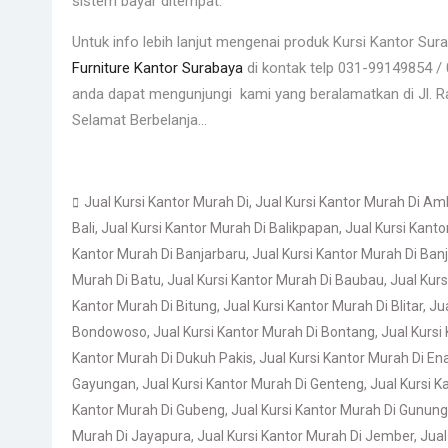
sistem bayar ditempat.
Untuk info lebih lanjut mengenai produk Kursi Kantor S
Furniture Kantor Surabaya
di kontak telp 031-99149854 
anda dapat mengunjungi kami yang beralamatkan di Jl. R
Selamat Berbelanja…
Jual Kursi Kantor Murah Di
,
Jual Kursi Kantor Murah Di A
Bali
,
Jual Kursi Kantor Murah Di Balikpapan
,
Jual Kursi Kanto
Kantor Murah Di Banjarbaru
,
Jual Kursi Kantor Murah Di Ban
Murah Di Batu
,
Jual Kursi Kantor Murah Di Baubau
,
Jual Kur
Kantor Murah Di Bitung
,
Jual Kursi Kantor Murah Di Blitar
,
Ju
Bondowoso
,
Jual Kursi Kantor Murah Di Bontang
,
Jual Kursi
Kantor Murah Di Dukuh Pakis
,
Jual Kursi Kantor Murah Di Ena
Gayungan
,
Jual Kursi Kantor Murah Di Genteng
,
Jual Kursi K
Kantor Murah Di Gubeng
,
Jual Kursi Kantor Murah Di Gunun
Murah Di Jayapura
,
Jual Kursi Kantor Murah Di Jember
,
Jual