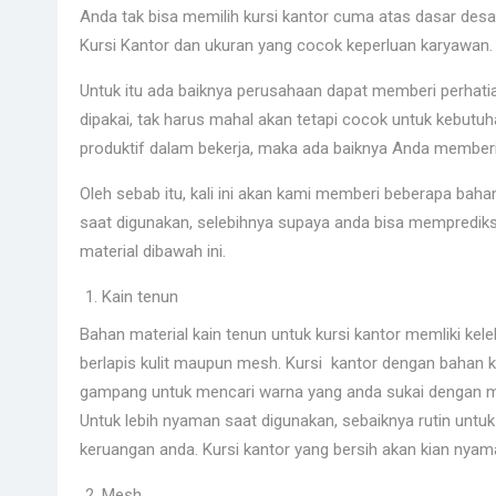
Anda tak bisa memilih kursi kantor cuma atas dasar desa
Kursi Kantor dan ukuran yang cocok keperluan karyawan.
Untuk itu ada baiknya perusahaan dapat memberi perhat
dipakai, tak harus mahal akan tetapi cocok untuk kebutu
produktif dalam bekerja, maka ada baiknya Anda memberi
Oleh sebab itu, kali ini akan kami memberi beberapa baha
saat digunakan, selebihnya supaya anda bisa memprediksi
material dibawah ini.
Kain tenun
Bahan material kain tenun untuk kursi kantor memliki kel
berlapis kulit maupun mesh. Kursi kantor dengan bahan ka
gampang untuk mencari warna yang anda sukai dengan me
Untuk lebih nyaman saat digunakan, sebaiknya rutin u
keruangan anda. Kursi kantor yang bersih akan kian nyam
Mesh