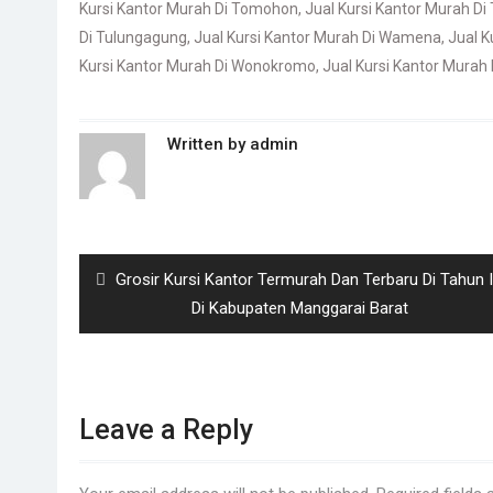
Kursi Kantor Murah Di Tomohon
,
Jual Kursi Kantor Murah Di
Di Tulungagung
,
Jual Kursi Kantor Murah Di Wamena
,
Jual K
Kursi Kantor Murah Di Wonokromo
,
Jual Kursi Kantor Murah
Written by
admin
Post
navigation
Previous
Grosir Kursi Kantor Termurah Dan Terbaru Di Tahun I
post:
Di Kabupaten Manggarai Barat
Leave a Reply