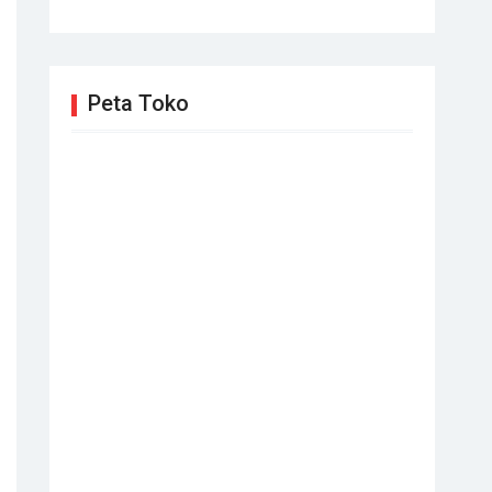
Peta Toko