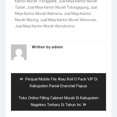
Kantor Murah Trenggalek
,
Jual Meja Kantor Murah
Tuban
,
Jual Meja Kantor Murah Tulungagung
,
Jual
Meja Kantor Murah Wamena
,
Jual Meja Kantor
Murah Wiyung
,
Jual Meja Kantor Murah Wonocolo
,
Jual Meja Kantor Murah Wonokromo
Written by
admin
Post
navigation
Previous
Penjual Mobile File Atau Roll O Pack VIP Di
post:
Kabupaten Paniai Enarotali Papua
Next
Toko Online Filling Cabinet Murah Di Kabupaten
post:
Nagekeo Terbaru Di Tahun Ini.