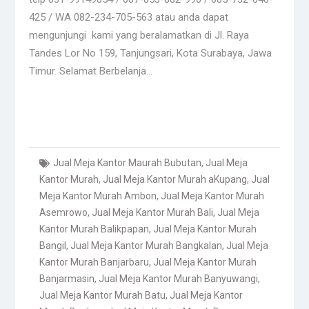
425 / WA 082-234-705-563 atau anda dapat
mengunjungi kami yang beralamatkan di Jl. Raya
Tandes Lor No 159, Tanjungsari, Kota Surabaya, Jawa
Timur. Selamat Berbelanja…
Jual Meja Kantor Maurah Bubutan
,
Jual Meja
Kantor Murah
,
Jual Meja Kantor Murah aKupang
,
Jual
Meja Kantor Murah Ambon
,
Jual Meja Kantor Murah
Asemrowo
,
Jual Meja Kantor Murah Bali
,
Jual Meja
Kantor Murah Balikpapan
,
Jual Meja Kantor Murah
Bangil
,
Jual Meja Kantor Murah Bangkalan
,
Jual Meja
Kantor Murah Banjarbaru
,
Jual Meja Kantor Murah
Banjarmasin
,
Jual Meja Kantor Murah Banyuwangi
,
Jual Meja Kantor Murah Batu
,
Jual Meja Kantor