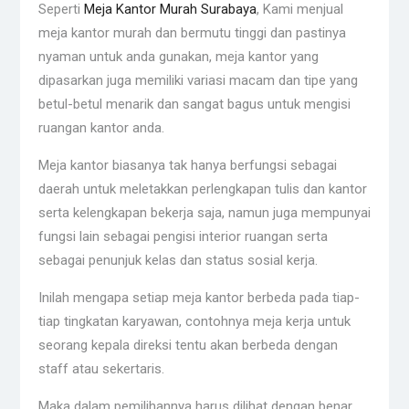
Seperti
Meja Kantor Murah Surabaya
, Kami menjual
meja kantor murah dan bermutu tinggi dan pastinya
nyaman untuk anda gunakan, meja kantor yang
dipasarkan juga memiliki variasi macam dan tipe yang
betul-betul menarik dan sangat bagus untuk mengisi
ruangan kantor anda.
Meja kantor biasanya tak hanya berfungsi sebagai
daerah untuk meletakkan perlengkapan tulis dan kantor
serta kelengkapan bekerja saja, namun juga mempunyai
fungsi lain sebagai pengisi interior ruangan serta
sebagai penunjuk kelas dan status sosial kerja.
Inilah mengapa setiap meja kantor berbeda pada tiap-
tiap tingkatan karyawan, contohnya meja kerja untuk
seorang kepala direksi tentu akan berbeda dengan
staff atau sekertaris.
Maka dalam pemilihannya harus dilihat dengan benar