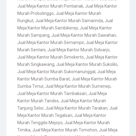
Jual Meja Kantor Murah Pontianak
,
Jual Meja Kantor
Murah Probolinggo
,
Jual Meja Kantor Murah
Rungkut
,
Jual Meja Kantor Murah Samarinda
,
Jual
Meja Kantor Murah Sambikerep
,
Jual Meja Kantor
Murah Sampang
,
Jual Meja Kantor Murah Sawahan
,
Jual Meja Kantor Murah Semampir
,
Jual Meja Kantor
Murah Sentani
,
Jual Meja Kantor Murah Sidoarjo
,
Jual Meja Kantor Murah Simokerto
,
Jual Meja Kantor
Murah Singkawang
,
Jual Meja Kantor Murah Sukolilo
,
Jual Meja Kantor Murah Sukomanunggal
,
Jual Meja
Kantor Murah Sumba Barat
,
Jual Meja Kantor Murah
Sumba Timur
,
Jual Meja Kantor Murah Sumenep
,
Jual Meja Kantor Murah Tambaksari
,
Jual Meja
Kantor Murah Tandes
,
Jual Meja Kantor Murah
Tanjung Selor
,
Jual Meja Kantor Murah Tarakan
,
Jual
Meja Kantor Murah Tegalsari
,
Jual Meja Kantor
Murah Tenggilis Mejoyo
,
Jual Meja Kantor Murah
Timika
,
Jual Meja Kantor Murah Tomohon
,
Jual Meja