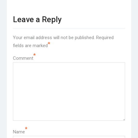
Leave a Reply
Your email address will not be published.
Required
*
fields are marked
*
Comment
*
Name