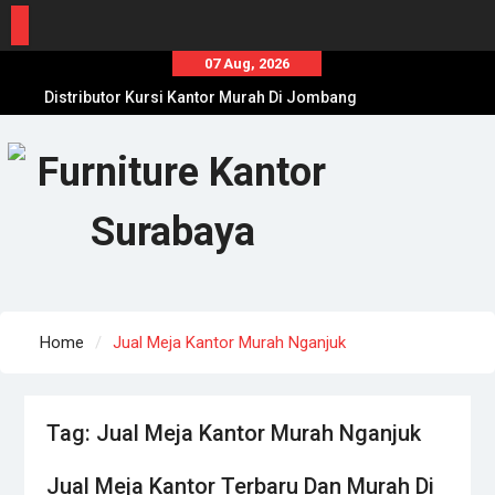
Skip
07 Aug, 2026
to
Distributor Kursi Kantor Murah Di Jombang
content
Toko Meja Kantor Di Sumenep Offline Terpercaya
Distributor Filling Cabinet Terbaru Dan Termurah
Di Pamekasan
Home
Jual Meja Kantor Murah Nganjuk
Tag:
Jual Meja Kantor Murah Nganjuk
Jual Meja Kantor Terbaru Dan Murah Di