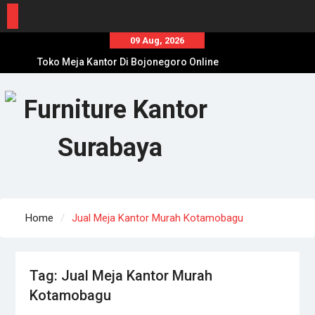
Skip
09 Aug, 2026
to
Toko Meja Kantor Di Bojonegoro Online
content
Terpercaya
Tempat Beli Meja Kantor Di Tuban Online
Terpercaya
Agen Meja Kantor Di Lumajang Online
Terpercaya
Home
Jual Meja Kantor Murah Kotamobagu
Tag:
Jual Meja Kantor Murah
Kotamobagu