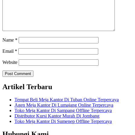
Name
*
Email
*
Website
Artikel Terbaru
Tempat Beli Meja Kantor Di Tuban Online Terpercaya
Agen Meja Kantor Di Lumajang Online Terpercaya
Toko Meja Kantor Di Sampang Offline Terpercaya
Distributor Kursi Kantor Murah Di Jombang
Toko Meja Kantor Di Sumenep Offline Terpercaya
Hubungi Kami