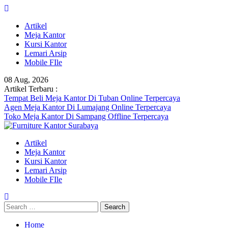
Skip
to
Artikel
content
Meja Kantor
Kursi Kantor
Lemari Arsip
Mobile FIle
08 Aug, 2026
Artikel Terbaru :
Tempat Beli Meja Kantor Di Tuban Online Terpercaya
Agen Meja Kantor Di Lumajang Online Terpercaya
Toko Meja Kantor Di Sampang Offline Terpercaya
Artikel
Meja Kantor
Kursi Kantor
Lemari Arsip
Mobile FIle
Search
for:
Home