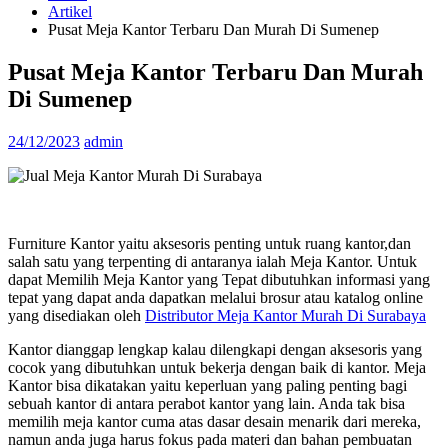
Artikel
Pusat Meja Kantor Terbaru Dan Murah Di Sumenep
Pusat Meja Kantor Terbaru Dan Murah
Di Sumenep
24/12/2023
admin
Furniture Kantor yaitu aksesoris penting untuk ruang kantor,dan
salah satu yang terpenting di antaranya ialah Meja Kantor. Untuk
dapat Memilih Meja Kantor yang Tepat dibutuhkan informasi yang
tepat yang dapat anda dapatkan melalui brosur atau katalog online
yang disediakan oleh
Distributor Meja Kantor Murah Di Surabaya
Kantor dianggap lengkap kalau dilengkapi dengan aksesoris yang
cocok yang dibutuhkan untuk bekerja dengan baik di kantor. Meja
Kantor bisa dikatakan yaitu keperluan yang paling penting bagi
sebuah kantor di antara perabot kantor yang lain. Anda tak bisa
memilih meja kantor cuma atas dasar desain menarik dari mereka,
namun anda juga harus fokus pada materi dan bahan pembuatan