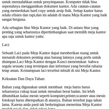
untuk memudahkan untuk penyimpanan. Komputer tidak bisa
sepenuhnya menggantikan dokumen kantor. Ada catatan-catatan
yang memerlukan hard copy untuk arsip fisik. Setiap kantor harus
selalu efisien dan rapi,dan ini adalah di mana Meja Kantor yang baik
sangat berguna.
Ada sebagian fitur Meja Kantor yang baik. Di antara fitur yang
penting yang seharusnya dipertimbangkan saat memilih meja kantor
apa saja untuk kantor yaitu:
Laci:
Sebuah Laci pada Meja Kantor dapat memberikan ruang untuk
menaruh dokumen penting atau barang lainnya yang perlu untuk
disimpan.Laci Meja Kantor dengan Kunci menentukan bahwa
segala sesuatu yang tersimpan dan informasi yang bersifat rahasia
tetap aman. Kemampuan laci tersebut inbuilt di sisi Meja Kantor.
Kekuatan Dan Daya Tahan:
Bahan yang digunakan untuk membuat meja harus harus
seharusnya cukup kuat untuk menahan berat badan. Ini lebih
dibutuhkan kalau mesin seperti komputer,printer,scanner atau mesin
fotokopi harus ditempatkan di atasnya. Bahan tersebut juga tahan
lama. Karena anda pasti tak berkeinginan menerima Meja Kantor
mudah rusak dan tidak tahan lama.