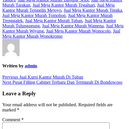
Murah Tarakan
,
Jual Meja Kantor Murah Tegalsari
,
Jual Meja
Kantor Murah Tenggilis Mejoyo
,
Jual Meja Kantor Murah Timika
,
Jual Meja Kantor Murah Tomohon
,
Jual Meja Kantor Murah
Trenggalek
,
Jual Meja Kantor Murah Tuban
,
Jual Meja Kantor
Murah Tulungagung
,
Jual Meja Kantor Murah Wamena
,
Jual Meja
Kantor Murah Wiyung
,
Jual Meja Kantor Murah Wonocolo
,
Jual
Meja Kantor Murah Wonokromo
Written by
admin
Post
Previous
Previous
Jual Kursi Kantor Murah Di Tuban
Next
post:
Next
Pusat Filling Cabinet Terbaru Dan Termurah Di Bondowoso
navigation
post:
Leave a Reply
Your email address will not be published.
Required fields are
marked
*
Comment
*