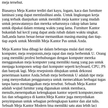
meja tersebut.
Biasanya Meja Kantor terdiri dari kayu, logam, kaca dan furniture
laminasi yang dapat memfasilitasi anda. Untuk lingkungan kerja
yang terbaik dianjurkan untuk memilih meja kantor yang mudah
untuk perawatannya dan mereka seharusnya cukup tahan lama
untuk dipakai dalam rentang waktu yang lama. Furniture Kantor
bukanlah hal kecil yang dapat anda rubah dalam waktu singkat.
Jadi,anda harus benar-benar memastikan masing-masing dan tiap-
tiap aspek untuk Memilih Meja Kantor Pas untuk Anda.
Meja Kantor bisa dibagi ke dalam beberapa mulai dari meja
komputer, meja resepsionis,meja rapat dan meja berbentuk U. Orang
yang memiliki profesi berhubungan dengan komputer mereka
menggunakan meja komputer yang memiliki ruang yang pas untuk
menjaga komponen setiap dari komputer seperti keyboard, CPU, PS
dan banyak lagi. Meja resepsionis ditujukan untuk dekorasi
penerimaan kantor Anda.Sebab meja berbentuk U adalah tipe meja
yang menyediakan penggunanya untuk memecahkan berbagai tugas
tanpa harus meninggalkan meja tersebut. Sebuah Meja Kantor
adalah wujud furnitur yang digunakan untuk membaca,
menulis,menempatkan kelengkapan kantor seperti komputer,mesin
fax dan sebagainya di kantor.Meja Kantor juga menyediakan
penyimpanan untuk sebagian perlengkapan kantor dan alat tulis.
Sebuah Meja Kantor Modern bisa memiliki satu atau lebih laci