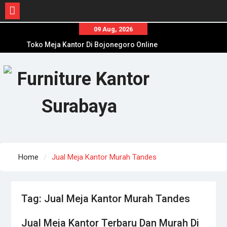
Skip
09 Aug, 2026
to
Toko Meja Kantor Di Bojonegoro Online
content
Terpercaya
Tempat Beli Meja Kantor Di Tuban Online
Terpercaya
Agen Meja Kantor Di Lumajang Online
Terpercaya
Home
Jual Meja Kantor Murah Tandes
Tag:
Jual Meja Kantor Murah Tandes
Jual Meja Kantor Terbaru Dan Murah Di