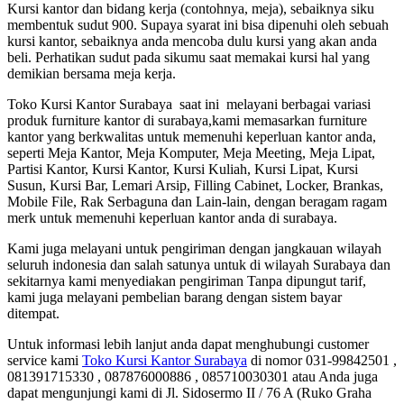
Kursi kantor dan bidang kerja (contohnya, meja), sebaiknya siku
membentuk sudut 900. Supaya syarat ini bisa dipenuhi oleh sebuah
kursi kantor, sebaiknya anda mencoba dulu kursi yang akan anda
beli. Perhatikan sudut pada sikumu saat memakai kursi hal yang
demikian bersama meja kerja.
Toko Kursi Kantor Surabaya saat ini melayani berbagai variasi
produk furniture kantor di surabaya,kami memasarkan furniture
kantor yang berkwalitas untuk memenuhi keperluan kantor anda,
seperti Meja Kantor, Meja Komputer, Meja Meeting, Meja Lipat,
Partisi Kantor, Kursi Kantor, Kursi Kuliah, Kursi Lipat, Kursi
Susun, Kursi Bar, Lemari Arsip, Filling Cabinet, Locker, Brankas,
Mobile File, Rak Serbaguna dan Lain-lain, dengan beragam ragam
merk untuk memenuhi keperluan kantor anda di surabaya.
Kami juga melayani untuk pengiriman dengan jangkauan wilayah
seluruh indonesia dan salah satunya untuk di wilayah Surabaya dan
sekitarnya kami menyediakan pengiriman Tanpa dipungut tarif,
kami juga melayani pembelian barang dengan sistem bayar
ditempat.
Untuk informasi lebih lanjut anda dapat menghubungi customer
service kami
Toko Kursi Kantor Surabaya
di nomor 031-99842501 ,
081391715330 , 087876000886 , 085710030301 atau Anda juga
dapat mengunjungi kami di Jl. Sidosermo II / 76 A (Ruko Graha