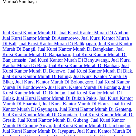
Marina) Surabaya
Jual Kursi Kantor Murah Di
,
Jual Kursi Kantor Murah Di Ambon
,
Jual Kursi Kantor Murah Di Asemrowo
,
Jual Kursi Kantor Murah
Di Bali
,
Jual Kursi Kantor Murah Di Balikpapan
,
Jual Kursi Kantor
Murah Di Bangil
,
Jual Kursi Kantor Murah Di Bangkalan
,
Jual
Kursi Kantor Murah Di Banjarbaru
,
Jual Kursi Kantor Murah Di
Banjarmasin
,
Jual Kursi Kantor Murah Di Banyuwangi
,
Jual Kursi
Kantor Murah Di Batu
,
Jual Kursi Kantor Murah Di Baubau
,
Jual
Kursi Kantor Murah Di Benowo
,
Jual Kursi Kantor Murah Di Biak
,
Jual Kursi Kantor Murah Di Bitung
,
Jual Kursi Kantor Murah Di
Blitar
,
Jual Kursi Kantor Murah Di Bojonegoro
,
Jual Kursi Kantor
Murah Di Bondowoso
,
Jual Kursi Kantor Murah Di Bontang
,
Jual
Kursi Kantor Murah Di Bubutan
,
Jual Kursi Kantor Murah Di
Bulak
,
Jual Kursi Kantor Murah Di Dukuh Pakis
,
Jual Kursi Kantor
Murah Di Enarotali
,
Jual Kursi Kantor Murah Di Flores
,
Jual Kursi
Kantor Murah Di Gayungan
,
Jual Kursi Kantor Murah Di Genteng
,
Jual Kursi Kantor Murah Di Gorontalo
,
Jual Kursi Kantor Murah Di
Gresik
,
Jual Kursi Kantor Murah Di Gubeng
,
Jual Kursi Kantor
Murah Di Gunung Anyar
,
Jual Kursi Kantor Murah Di Jambangan
,
Jual Kursi Kantor Murah Di Jayapura
,
Jual Kursi Kantor Murah Di