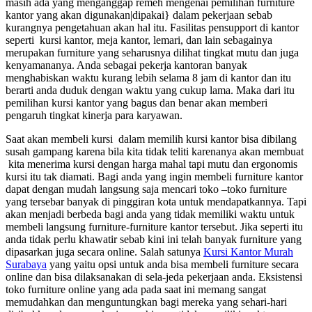
masih ada yang menganggap remeh mengenai pemilihan furniture
kantor yang akan digunakan|dipakai} dalam pekerjaan sebab
kurangnya pengetahuan akan hal itu. Fasilitas pensupport di kantor
seperti kursi kantor, meja kantor, lemari, dan lain sebagainya
merupakan furniture yang seharusnya dilihat tingkat mutu dan juga
kenyamananya. Anda sebagai pekerja kantoran banyak
menghabiskan waktu kurang lebih selama 8 jam di kantor dan itu
berarti anda duduk dengan waktu yang cukup lama. Maka dari itu
pemilihan kursi kantor yang bagus dan benar akan memberi
pengaruh tingkat kinerja para karyawan.
Saat akan membeli kursi dalam memilih kursi kantor bisa dibilang
susah gampang karena bila kita tidak teliti karenanya akan membuat
kita menerima kursi dengan harga mahal tapi mutu dan ergonomis
kursi itu tak diamati. Bagi anda yang ingin membeli furniture kantor
dapat dengan mudah langsung saja mencari toko –toko furniture
yang tersebar banyak di pinggiran kota untuk mendapatkannya. Tapi
akan menjadi berbeda bagi anda yang tidak memiliki waktu untuk
membeli langsung furniture-furniture kantor tersebut. Jika seperti itu
anda tidak perlu khawatir sebab kini ini telah banyak furniture yang
dipasarkan juga secara online. Salah satunya
Kursi Kantor Murah
Surabaya
yang yaitu opsi untuk anda bisa membeli furniture secara
online dan bisa dilaksanakan di sela-jeda pekerjaan anda. Eksistensi
toko furniture online yang ada pada saat ini memang sangat
memudahkan dan menguntungkan bagi mereka yang sehari-hari