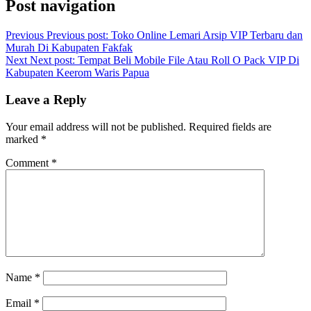
Post navigation
Previous
Previous post:
Toko Online Lemari Arsip VIP Terbaru dan
Murah Di Kabupaten Fakfak
Next
Next post:
Tempat Beli Mobile File Atau Roll O Pack VIP Di
Kabupaten Keerom Waris Papua
Leave a Reply
Your email address will not be published.
Required fields are
marked
*
Comment
*
Name
*
Email
*