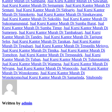
Kantor Murah Di Sampang
,
Jual Kursi Kantor Murah Di Sawahan
,
Jual Kursi Kantor Murah Di Semampir
,
Jual Kursi Kantor Murah Di
Sentani
,
Jual Kursi Kantor Murah Di Sidoarjo
,
Jual Kursi Kantor
Murah Di Simokerto
,
Jual Kursi Kantor Murah Di Singkawang
,
Jual Kursi Kantor Murah Di Sukolilo
,
Jual Kursi Kantor Murah Di
Sukomanunggal
,
Jual Kursi Kantor Murah Di Sumba Barat
,
Jual
Kursi Kantor Murah Di Sumba Timur
,
Jual Kursi Kantor Murah Di
Sumenep
,
Jual Kursi Kantor Murah Di Tambaksari
,
Jual Kursi
Kantor Murah Di Tandes
,
Jual Kursi Kantor Murah Di Tanjung
Selor
,
Jual Kursi Kantor Murah Di Tarakan
,
Jual Kursi Kantor
Murah Di Tegalsari
,
Jual Kursi Kantor Murah Di Tenggilis Mejoyo
,
Jual Kursi Kantor Murah Di Timika
,
Jual Kursi Kantor Murah Di
Tomohon
,
Jual Kursi Kantor Murah Di Trenggalek
,
Jual Kursi
Kantor Murah Di Tuban
,
Jual Kursi Kantor Murah Di Tulungagung
,
Jual Kursi Kantor Murah Di Wamena
,
Jual Kursi Kantor Murah Di
Wiyung
,
Jual Kursi Kantor Murah Di Wonocolo
,
Jual Kursi Kantor
Murah Di Wonokromo
,
Jual Kursi Kantor Murah Di
WonokromoJual Kursi Kantor Murah Di Samarinda
,
Situbondo
Written by
admin