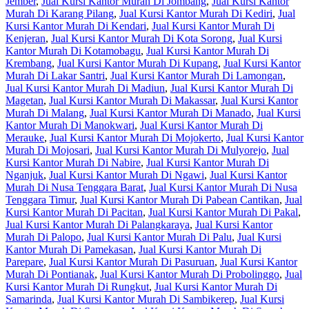
Jember
,
Jual Kursi Kantor Murah Di Jombang
,
Jual Kursi Kantor
Murah Di Karang Pilang
,
Jual Kursi Kantor Murah Di Kediri
,
Jual
Kursi Kantor Murah Di Kendari
,
Jual Kursi Kantor Murah Di
Kenjeran
,
Jual Kursi Kantor Murah Di Kota Sorong
,
Jual Kursi
Kantor Murah Di Kotamobagu
,
Jual Kursi Kantor Murah Di
Krembang
,
Jual Kursi Kantor Murah Di Kupang
,
Jual Kursi Kantor
Murah Di Lakar Santri
,
Jual Kursi Kantor Murah Di Lamongan
,
Jual Kursi Kantor Murah Di Madiun
,
Jual Kursi Kantor Murah Di
Magetan
,
Jual Kursi Kantor Murah Di Makassar
,
Jual Kursi Kantor
Murah Di Malang
,
Jual Kursi Kantor Murah Di Manado
,
Jual Kursi
Kantor Murah Di Manokwari
,
Jual Kursi Kantor Murah Di
Merauke
,
Jual Kursi Kantor Murah Di Mojokerto
,
Jual Kursi Kantor
Murah Di Mojosari
,
Jual Kursi Kantor Murah Di Mulyorejo
,
Jual
Kursi Kantor Murah Di Nabire
,
Jual Kursi Kantor Murah Di
Nganjuk
,
Jual Kursi Kantor Murah Di Ngawi
,
Jual Kursi Kantor
Murah Di Nusa Tenggara Barat
,
Jual Kursi Kantor Murah Di Nusa
Tenggara Timur
,
Jual Kursi Kantor Murah Di Pabean Cantikan
,
Jual
Kursi Kantor Murah Di Pacitan
,
Jual Kursi Kantor Murah Di Pakal
,
Jual Kursi Kantor Murah Di Palangkaraya
,
Jual Kursi Kantor
Murah Di Palopo
,
Jual Kursi Kantor Murah Di Palu
,
Jual Kursi
Kantor Murah Di Pamekasan
,
Jual Kursi Kantor Murah Di
Parepare
,
Jual Kursi Kantor Murah Di Pasuruan
,
Jual Kursi Kantor
Murah Di Pontianak
,
Jual Kursi Kantor Murah Di Probolinggo
,
Jual
Kursi Kantor Murah Di Rungkut
,
Jual Kursi Kantor Murah Di
Samarinda
,
Jual Kursi Kantor Murah Di Sambikerep
,
Jual Kursi