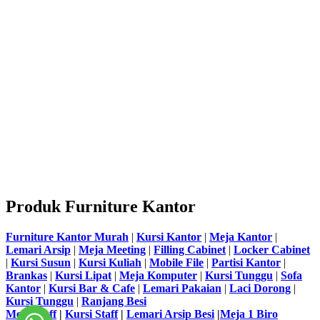
Produk Furniture Kantor
Furniture Kantor Murah
|
Kursi Kantor
|
Meja Kantor
|
Lemari Arsip
|
Meja Meeting
|
Filling Cabinet
|
Locker Cabinet
|
Kursi Susun
|
Kursi Kuliah
|
Mobile File
|
Partisi Kantor
|
Brankas
|
Kursi Lipat
|
Meja Komputer
|
Kursi Tunggu
|
Sofa
Kantor
|
Kursi Bar & Cafe
|
Lemari Pakaian
|
Laci Dorong
|
Kursi Tunggu
|
Ranjang Besi
Meja Staff
|
Kursi Staff
|
Lemari Arsip Besi
|
Meja 1 Biro