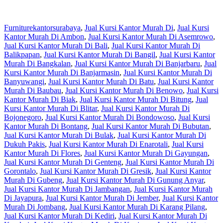
Furniturekantorsurabaya
,
Jual Kursi Kantor Murah Di
,
Jual Kursi
Kantor Murah Di Ambon
,
Jual Kursi Kantor Murah Di Asemrowo
,
Jual Kursi Kantor Murah Di Bali
,
Jual Kursi Kantor Murah Di
Balikpapan
,
Jual Kursi Kantor Murah Di Bangil
,
Jual Kursi Kantor
Murah Di Bangkalan
,
Jual Kursi Kantor Murah Di Banjarbaru
,
Jual
Kursi Kantor Murah Di Banjarmasin
,
Jual Kursi Kantor Murah Di
Banyuwangi
,
Jual Kursi Kantor Murah Di Batu
,
Jual Kursi Kantor
Murah Di Baubau
,
Jual Kursi Kantor Murah Di Benowo
,
Jual Kursi
Kantor Murah Di Biak
,
Jual Kursi Kantor Murah Di Bitung
,
Jual
Kursi Kantor Murah Di Blitar
,
Jual Kursi Kantor Murah Di
Bojonegoro
,
Jual Kursi Kantor Murah Di Bondowoso
,
Jual Kursi
Kantor Murah Di Bontang
,
Jual Kursi Kantor Murah Di Bubutan
,
Jual Kursi Kantor Murah Di Bulak
,
Jual Kursi Kantor Murah Di
Dukuh Pakis
,
Jual Kursi Kantor Murah Di Enarotali
,
Jual Kursi
Kantor Murah Di Flores
,
Jual Kursi Kantor Murah Di Gayungan
,
Jual Kursi Kantor Murah Di Genteng
,
Jual Kursi Kantor Murah Di
Gorontalo
,
Jual Kursi Kantor Murah Di Gresik
,
Jual Kursi Kantor
Murah Di Gubeng
,
Jual Kursi Kantor Murah Di Gunung Anyar
,
Jual Kursi Kantor Murah Di Jambangan
,
Jual Kursi Kantor Murah
Di Jayapura
,
Jual Kursi Kantor Murah Di Jember
,
Jual Kursi Kantor
Murah Di Jombang
,
Jual Kursi Kantor Murah Di Karang Pilang
,
Jual Kursi Kantor Murah Di Kediri
,
Jual Kursi Kantor Murah Di