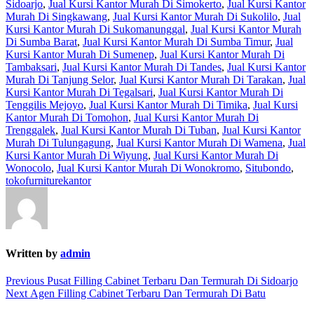
Sidoarjo
,
Jual Kursi Kantor Murah Di Simokerto
,
Jual Kursi Kantor
Murah Di Singkawang
,
Jual Kursi Kantor Murah Di Sukolilo
,
Jual
Kursi Kantor Murah Di Sukomanunggal
,
Jual Kursi Kantor Murah
Di Sumba Barat
,
Jual Kursi Kantor Murah Di Sumba Timur
,
Jual
Kursi Kantor Murah Di Sumenep
,
Jual Kursi Kantor Murah Di
Tambaksari
,
Jual Kursi Kantor Murah Di Tandes
,
Jual Kursi Kantor
Murah Di Tanjung Selor
,
Jual Kursi Kantor Murah Di Tarakan
,
Jual
Kursi Kantor Murah Di Tegalsari
,
Jual Kursi Kantor Murah Di
Tenggilis Mejoyo
,
Jual Kursi Kantor Murah Di Timika
,
Jual Kursi
Kantor Murah Di Tomohon
,
Jual Kursi Kantor Murah Di
Trenggalek
,
Jual Kursi Kantor Murah Di Tuban
,
Jual Kursi Kantor
Murah Di Tulungagung
,
Jual Kursi Kantor Murah Di Wamena
,
Jual
Kursi Kantor Murah Di Wiyung
,
Jual Kursi Kantor Murah Di
Wonocolo
,
Jual Kursi Kantor Murah Di Wonokromo
,
Situbondo
,
tokofurniturekantor
Written by
admin
Post
Previous
Previous
Pusat Filling Cabinet Terbaru Dan Termurah Di Sidoarjo
Next
post:
Next
Agen Filling Cabinet Terbaru Dan Termurah Di Batu
navigation
post: