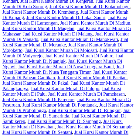
Kendari
,
Jual Kursi Kantor Murah Di Kenjeran
,
Jual Kursi Kantor
Murah Di Kota Sorong
,
Jual Kursi Kantor Murah Di Kotamobagu
,
Jual Kursi Kantor Murah Di Krembang
,
Jual Kursi Kantor Murah
Di Kupang
,
Jual Kursi Kantor Murah Di Lakar Santri
,
Jual Kursi
Kantor Murah Di Lamongan
,
Jual Kursi Kantor Murah Di Madiun
,
Jual Kursi Kantor Murah Di Magetan
,
Jual Kursi Kantor Murah Di
Makassar
,
Jual Kursi Kantor Murah Di Malang
,
Jual Kursi Kantor
Murah Di Manado
,
Jual Kursi Kantor Murah Di Manokwari
,
Jual
Kursi Kantor Murah Di Merauke
,
Jual Kursi Kantor Murah Di
Mojokerto
,
Jual Kursi Kantor Murah Di Mojosari
,
Jual Kursi Kantor
Murah Di Mulyorejo
,
Jual Kursi Kantor Murah Di Nabire
,
Jual
Kursi Kantor Murah Di Nganjuk
,
Jual Kursi Kantor Murah Di
Ngawi
,
Jual Kursi Kantor Murah Di Nusa Tenggara Barat
,
Jual
Kursi Kantor Murah Di Nusa Tenggara Timur
,
Jual Kursi Kantor
Murah Di Pabean Cantikan
,
Jual Kursi Kantor Murah Di Pacitan
,
Jual Kursi Kantor Murah Di Pakal
,
Jual Kursi Kantor Murah Di
Palangkaraya
,
Jual Kursi Kantor Murah Di Palopo
,
Jual Kursi
Kantor Murah Di Palu
,
Jual Kursi Kantor Murah Di Pamekasan
,
Jual Kursi Kantor Murah Di Parepare
,
Jual Kursi Kantor Murah Di
Pasuruan
,
Jual Kursi Kantor Murah Di Pontianak
,
Jual Kursi Kantor
Murah Di Probolinggo
,
Jual Kursi Kantor Murah Di Rungkut
,
Jual
Kursi Kantor Murah Di Samarinda
,
Jual Kursi Kantor Murah Di
Sambikerep
,
Jual Kursi Kantor Murah Di Sampang
,
Jual Kursi
Kantor Murah Di Sawahan
,
Jual Kursi Kantor Murah Di Semampir
,
Jual Kursi Kantor Murah Di Sentani
,
Jual Kursi Kantor Murah Di