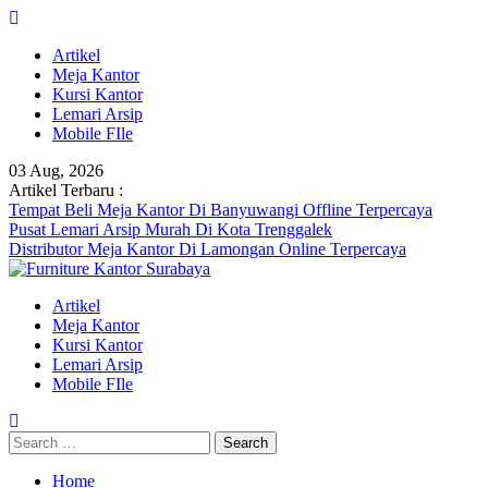
Skip
to
Artikel
content
Meja Kantor
Kursi Kantor
Lemari Arsip
Mobile FIle
03 Aug, 2026
Artikel Terbaru :
Tempat Beli Meja Kantor Di Banyuwangi Offline Terpercaya
Pusat Lemari Arsip Murah Di Kota Trenggalek
Distributor Meja Kantor Di Lamongan Online Terpercaya
Artikel
Meja Kantor
Kursi Kantor
Lemari Arsip
Mobile FIle
Search
for:
Home