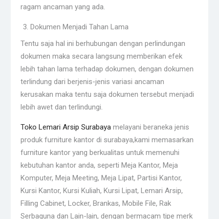
ragam ancaman yang ada.
Dokumen Menjadi Tahan Lama
Tentu saja hal ini berhubungan dengan perlindungan
dokumen maka secara langsung memberikan efek
lebih tahan lama terhadap dokumen, dengan dokumen
terlindung dari berjenis-jenis variasi ancaman
kerusakan maka tentu saja dokumen tersebut menjadi
lebih awet dan terlindungi.
Toko Lemari Arsip Surabaya
melayani beraneka jenis
produk furniture kantor di surabaya,kami memasarkan
furniture kantor yang berkualitas untuk memenuhi
kebutuhan kantor anda, seperti Meja Kantor, Meja
Komputer, Meja Meeting, Meja Lipat, Partisi Kantor,
Kursi Kantor, Kursi Kuliah, Kursi Lipat, Lemari Arsip,
Filling Cabinet, Locker, Brankas, Mobile File, Rak
Serbaguna dan Lain-lain, dengan bermacam tipe merk