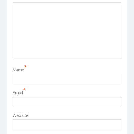
*
Name
*
Email
Website