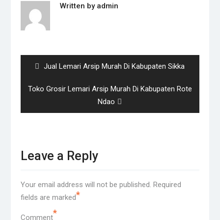
Written by
admin
Post
navigation
Previous
Jual Lemari Arsip Murah Di Kabupaten Sikka
post:
Next
Toko Grosir Lemari Arsip Murah Di Kabupaten Rote
post:
Ndao
Leave a Reply
Your email address will not be published.
Required
*
fields are marked
*
Comment