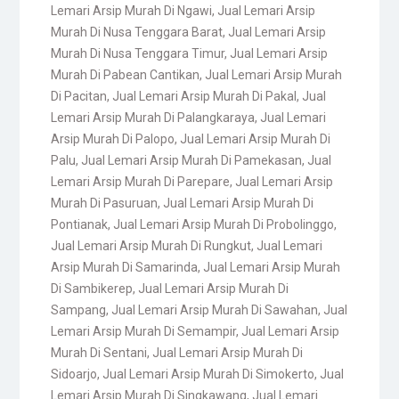
Lemari Arsip Murah Di Ngawi
,
Jual Lemari Arsip
Murah Di Nusa Tenggara Barat
,
Jual Lemari Arsip
Murah Di Nusa Tenggara Timur
,
Jual Lemari Arsip
Murah Di Pabean Cantikan
,
Jual Lemari Arsip Murah
Di Pacitan
,
Jual Lemari Arsip Murah Di Pakal
,
Jual
Lemari Arsip Murah Di Palangkaraya
,
Jual Lemari
Arsip Murah Di Palopo
,
Jual Lemari Arsip Murah Di
Palu
,
Jual Lemari Arsip Murah Di Pamekasan
,
Jual
Lemari Arsip Murah Di Parepare
,
Jual Lemari Arsip
Murah Di Pasuruan
,
Jual Lemari Arsip Murah Di
Pontianak
,
Jual Lemari Arsip Murah Di Probolinggo
,
Jual Lemari Arsip Murah Di Rungkut
,
Jual Lemari
Arsip Murah Di Samarinda
,
Jual Lemari Arsip Murah
Di Sambikerep
,
Jual Lemari Arsip Murah Di
Sampang
,
Jual Lemari Arsip Murah Di Sawahan
,
Jual
Lemari Arsip Murah Di Semampir
,
Jual Lemari Arsip
Murah Di Sentani
,
Jual Lemari Arsip Murah Di
Sidoarjo
,
Jual Lemari Arsip Murah Di Simokerto
,
Jual
Lemari Arsip Murah Di Singkawang
,
Jual Lemari