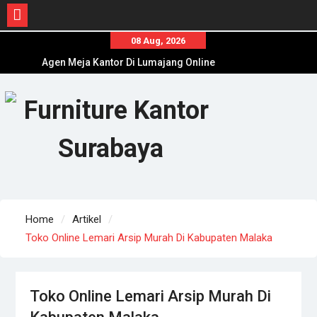
Skip
08 Aug, 2026
to
Agen Meja Kantor Di Lumajang Online
content
Terpercaya
Toko Meja Kantor Di Sampang Offline Terpercaya
Distributor Kursi Kantor Murah Di Jombang
Home
Artikel
Toko Online Lemari Arsip Murah Di Kabupaten Malaka
Toko Online Lemari Arsip Murah Di