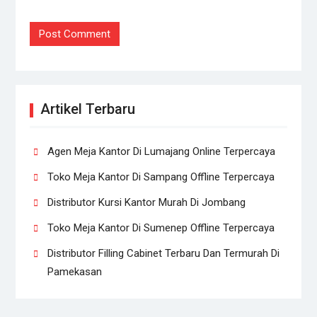
Artikel Terbaru
Agen Meja Kantor Di Lumajang Online Terpercaya
Toko Meja Kantor Di Sampang Offline Terpercaya
Distributor Kursi Kantor Murah Di Jombang
Toko Meja Kantor Di Sumenep Offline Terpercaya
Distributor Filling Cabinet Terbaru Dan Termurah Di
Pamekasan