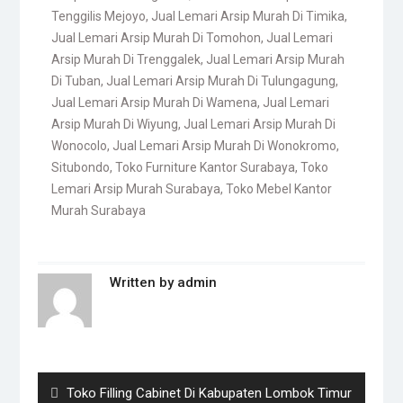
Tenggilis Mejoyo
,
Jual Lemari Arsip Murah Di Timika
,
Jual Lemari Arsip Murah Di Tomohon
,
Jual Lemari
Arsip Murah Di Trenggalek
,
Jual Lemari Arsip Murah
Di Tuban
,
Jual Lemari Arsip Murah Di Tulungagung
,
Jual Lemari Arsip Murah Di Wamena
,
Jual Lemari
Arsip Murah Di Wiyung
,
Jual Lemari Arsip Murah Di
Wonocolo
,
Jual Lemari Arsip Murah Di Wonokromo
,
Situbondo
,
Toko Furniture Kantor Surabaya
,
Toko
Lemari Arsip Murah Surabaya
,
Toko Mebel Kantor
Murah Surabaya
Written by
admin
Post
navigation
Previous
Toko Filling Cabinet Di Kabupaten Lombok Timur