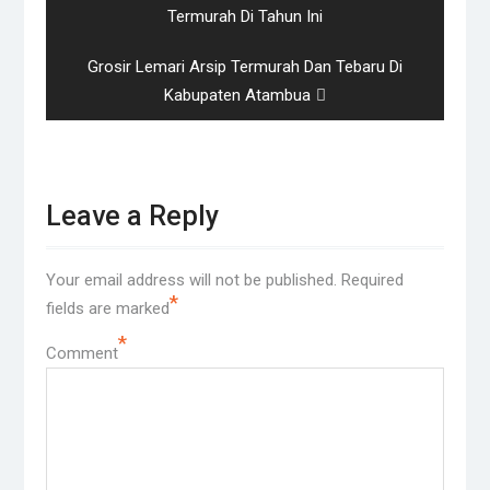
post:
Termurah Di Tahun Ini
Next
Grosir Lemari Arsip Termurah Dan Tebaru Di
post:
Kabupaten Atambua
Leave a Reply
Your email address will not be published.
Required
*
fields are marked
*
Comment