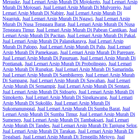
Merauke
,
Jual Lemari Arsip Murah Di Mojokerto
,
Jual Lemari Arsip
Murah Di Mojosari
,
Jual Lemari Arsip Murah Di Mulyorejo
,
Jual
Lemari Arsip Murah Di Nabire
,
Jual Lemari Arsip Murah Di
Nganjuk
,
Jual Lemari Arsip Murah Di Ngawi
,
Jual Lemari Arsip
Murah Di Nusa Tenggara Barat
,
Jual Lemari Arsip Murah Di Nusa
Tenggara Timur
,
Jual Lemari Arsip Murah Di Pabean Cantikan
,
Jual
Lemari Arsip Murah Di Pacitan
,
Jual Lemari Arsip Murah Di Pakal
,
Jual Lemari Arsip Murah Di Palangkaraya
,
Jual Lemari Arsip
Murah Di Palopo
,
Jual Lemari Arsip Murah Di Palu
,
Jual Lemari
Arsip Murah Di Pamekasan
,
Jual Lemari Arsip Murah Di Parepare
,
Jual Lemari Arsip Murah Di Pasuruan
,
Jual Lemari Arsip Murah Di
Pontianak
,
Jual Lemari Arsip Murah Di Probolinggo
,
Jual Lemari
Arsip Murah Di Rungkut
,
Jual Lemari Arsip Murah Di Samarinda
,
Jual Lemari Arsip Murah Di Sambikerep
,
Jual Lemari Arsip Murah
Di Sampang
,
Jual Lemari Arsip Murah Di Sawahan
,
Jual Lemari
Arsip Murah Di Semampir
,
Jual Lemari Arsip Murah Di Sentani
,
Jual Lemari Arsip Murah Di Sidoarjo
,
Jual Lemari Arsip Murah Di
Simokerto
,
Jual Lemari Arsip Murah Di Singkawang
,
Jual Lemari
Arsip Murah Di Sukolilo
,
Jual Lemari Arsip Murah Di
Sukomanunggal
,
Jual Lemari Arsip Murah Di Sumba Barat
,
Jual
Lemari Arsip Murah Di Sumba Timur
,
Jual Lemari Arsip Murah Di
Sumenep
,
Jual Lemari Arsip Murah Di Tambaksari
,
Jual Lemari
Arsip Murah Di Tandes
,
Jual Lemari Arsip Murah Di Tanjung Selor
,
Jual Lemari Arsip Murah Di Tarakan
,
Jual Lemari Arsip Murah Di
Tegalsari
,
Jual Lemari Arsip Murah Di Tenggilis Mejoyo
,
Jual