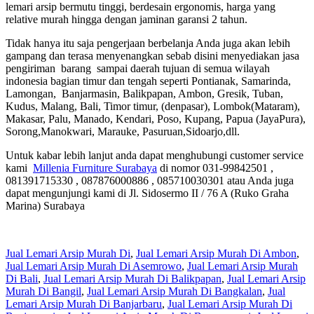
lemari arsip bermutu tinggi, berdesain ergonomis, harga yang
relative murah hingga dengan jaminan garansi 2 tahun.
Tidak hanya itu saja pengerjaan berbelanja Anda juga akan lebih
gampang dan terasa menyenangkan sebab disini menyediakan jasa
pengiriman barang sampai daerah tujuan di semua wilayah
indonesia bagian timur dan tengah seperti Pontianak, Samarinda,
Lamongan, Banjarmasin, Balikpapan, Ambon, Gresik, Tuban,
Kudus, Malang, Bali, Timor timur, (denpasar), Lombok(Mataram),
Makasar, Palu, Manado, Kendari, Poso, Kupang, Papua (JayaPura),
Sorong,Manokwari, Marauke, Pasuruan,Sidoarjo,dll.
Untuk kabar lebih lanjut anda dapat menghubungi customer service
kami
Millenia Furniture Surabaya
di nomor 031-99842501 ,
081391715330 , 087876000886 , 085710030301 atau Anda juga
dapat mengunjungi kami di Jl. Sidosermo II / 76 A (Ruko Graha
Marina) Surabaya
Jual Lemari Arsip Murah Di
,
Jual Lemari Arsip Murah Di Ambon
,
Jual Lemari Arsip Murah Di Asemrowo
,
Jual Lemari Arsip Murah
Di Bali
,
Jual Lemari Arsip Murah Di Balikpapan
,
Jual Lemari Arsip
Murah Di Bangil
,
Jual Lemari Arsip Murah Di Bangkalan
,
Jual
Lemari Arsip Murah Di Banjarbaru
,
Jual Lemari Arsip Murah Di