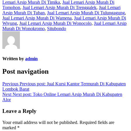
Lemari Arsip Murah Di Timika
,
Jual Lemari Arsip Murah Di
Tomohon
,
Jual Lemari Arsip Murah Di Trenggalek
,
Jual Lemari
Arsip Murah Di Tuban
,
Jual Lemari Arsip Murah Di Tulungagung
,
Jual Lemari Arsip Murah Di Wamena
,
Jual Lemari Arsip Murah Di
Wiyung
,
Jual Lemari Arsip Murah Di Wonocolo
,
Jual Lemari Arsip
Murah Di Wonokromo
,
Situbondo
Written by
admin
Post navigation
Previous
Previous post:
Jual Kursi Kantor Termurah Di Kabupaten
Lombok Barat
Next
Next post:
Toko Online Lemari Arsip Murah Di Kabupaten
Alor
Leave a Reply
Your email address will not be published.
Required fields are
marked
*