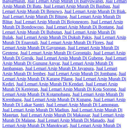
Banjarmasin
,
Jual Lemari Arsip Murah Di Banyuwangi
,
Jual Lemari
Arsip Murah Di Batu
,
Jual Lemari Arsip Murah Di Baubau
,
Jual
Lemari Arsip Murah Di Benowo
,
Jual Lemari Arsip Murah Di Biak
,
Jual Lemari Arsip Murah Di Bitung
,
Jual Lemari Arsip Murah Di
Blitar
,
Jual Lemari Arsip Murah Di Bojonegoro
,
Jual Lemari Arsip
Murah Di Bondowoso
,
Jual Lemari Arsip Murah Di Bontang
,
Jual
Lemari Arsip Murah Di Bubutan
,
Jual Lemari Arsip Murah Di
Bulak
,
Jual Lemari Arsip Murah Di Dukuh Pakis
,
Jual Lemari Arsip
Murah Di Enarotali
,
Jual Lemari Arsip Murah Di Flores
,
Jual
Lemari Arsip Murah Di Gayungan
,
Jual Lemari Arsip Murah Di
Genteng
,
Jual Lemari Arsip Murah Di Gorontalo
,
Jual Lemari Arsip
Murah Di Gresik
,
Jual Lemari Arsip Murah Di Gubeng
,
Jual Lemari
Arsip Murah Di Gunung Anyar
,
Jual Lemari Arsip Murah Di
Jambangan
,
Jual Lemari Arsip Murah Di Jayapura
,
Jual Lemari
Arsip Murah Di Jember
,
Jual Lemari Arsip Murah Di Jombang
,
Jual
Lemari Arsip Murah Di Karang Pilang
,
Jual Lemari Arsip Murah Di
Kediri
,
Jual Lemari Arsip Murah Di Kendari
,
Jual Lemari Arsip
Murah Di Kenjeran
,
Jual Lemari Arsip Murah Di Kota Sorong
,
Jual
Lemari Arsip Murah Di Kotamobagu
,
Jual Lemari Arsip Murah Di
Krembang
,
Jual Lemari Arsip Murah Di Kupang
,
Jual Lemari Arsip
Murah Di Lakar Santri
,
Jual Lemari Arsip Murah Di Lamongan
,
Jual Lemari Arsip Murah Di Madiun
,
Jual Lemari Arsip Murah Di
Magetan
,
Jual Lemari Arsip Murah Di Makassar
,
Jual Lemari Arsip
Murah Di Malang
,
Jual Lemari Arsip Murah Di Manado
,
Jual
Lemari Arsip Murah Di Manokwari
,
Jual Lemari Arsip Murah Di