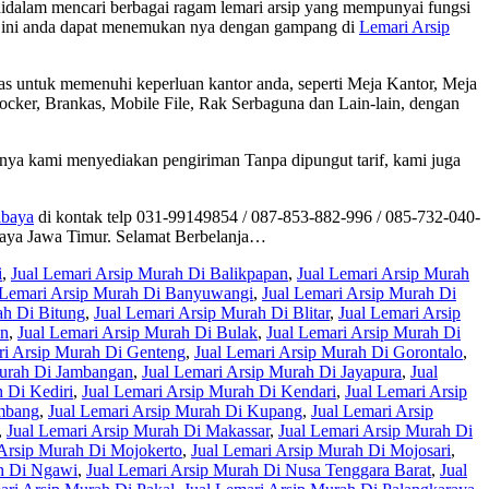
s didalam mencari berbagai ragam lemari arsip yang mempunyai fungsi
sip ini anda dapat menemukan nya dengan gampang di
Lemari Arsip
tas untuk memenuhi keperluan kantor anda, seperti Meja Kantor, Meja
Locker, Brankas, Mobile File, Rak Serbaguna dan Lain-lain, dengan
rnya kami menyediakan pengiriman Tanpa dipungut tarif, kami juga
abaya
di kontak telp 031-99149854 / 087-853-882-996 / 085-732-040-
baya Jawa Timur. Selamat Berbelanja…
i
,
Jual Lemari Arsip Murah Di Balikpapan
,
Jual Lemari Arsip Murah
 Lemari Arsip Murah Di Banyuwangi
,
Jual Lemari Arsip Murah Di
ah Di Bitung
,
Jual Lemari Arsip Murah Di Blitar
,
Jual Lemari Arsip
an
,
Jual Lemari Arsip Murah Di Bulak
,
Jual Lemari Arsip Murah Di
ri Arsip Murah Di Genteng
,
Jual Lemari Arsip Murah Di Gorontalo
,
Murah Di Jambangan
,
Jual Lemari Arsip Murah Di Jayapura
,
Jual
 Di Kediri
,
Jual Lemari Arsip Murah Di Kendari
,
Jual Lemari Arsip
embang
,
Jual Lemari Arsip Murah Di Kupang
,
Jual Lemari Arsip
,
Jual Lemari Arsip Murah Di Makassar
,
Jual Lemari Arsip Murah Di
 Arsip Murah Di Mojokerto
,
Jual Lemari Arsip Murah Di Mojosari
,
ah Di Ngawi
,
Jual Lemari Arsip Murah Di Nusa Tenggara Barat
,
Jual