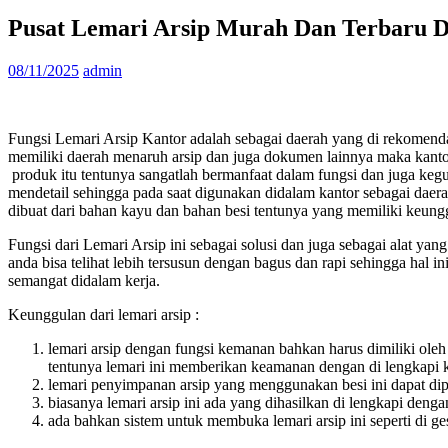
Pusat Lemari Arsip Murah Dan Terbaru 
08/11/2025
admin
Fungsi Lemari Arsip Kantor adalah sebagai daerah yang di rekomenda
memiliki daerah menaruh arsip dan juga dokumen lainnya maka kanto
produk itu tentunya sangatlah bermanfaat dalam fungsi dan juga ke
mendetail sehingga pada saat digunakan didalam kantor sebagai daera
dibuat dari bahan kayu dan bahan besi tentunya yang memiliki keung
Fungsi dari Lemari Arsip ini sebagai solusi dan juga sebagai alat
anda bisa telihat lebih tersusun dengan bagus dan rapi sehingga hal
semangat didalam kerja.
Keunggulan dari lemari arsip :
lemari arsip dengan fungsi kemanan bahkan harus dimiliki oleh
tentunya lemari ini memberikan keamanan dengan di lengkap
lemari penyimpanan arsip yang menggunakan besi ini dapat di
biasanya lemari arsip ini ada yang dihasilkan di lengkapi de
ada bahkan sistem untuk membuka lemari arsip ini seperti di ges