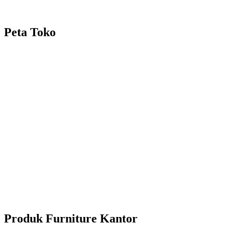
Peta Toko
Produk Furniture Kantor