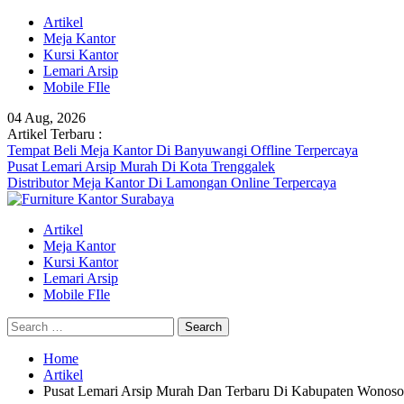
Skip
Artikel
to
Meja Kantor
content
Kursi Kantor
Lemari Arsip
Mobile FIle
04 Aug, 2026
Artikel Terbaru :
Tempat Beli Meja Kantor Di Banyuwangi Offline Terpercaya
Pusat Lemari Arsip Murah Di Kota Trenggalek
Distributor Meja Kantor Di Lamongan Online Terpercaya
Artikel
Meja Kantor
Kursi Kantor
Lemari Arsip
Mobile FIle
Search
for:
Home
Artikel
Pusat Lemari Arsip Murah Dan Terbaru Di Kabupaten Wonos