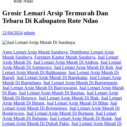
Rote Ndao
Grosir Lemari Arsip Termurah Dan
Tebaru Di Kabupaten Rote Ndao
21/04/2024
admin
Agen Lemari Arsip Murah Surabaya
,
Distributor Lemari Arsip
Murah Surabaya
,
Furniture Kantor Murah Surabaya
,
Jual Lemari
Arsip Murah Di
,
Jual Lemari Arsip Murah Di Ambon
,
Jual Lemari
Arsip Murah Di Asemrowo
,
Jual Lemari Arsip Murah Di Bali
,
Jual
Lemari Arsip Murah Di Balikpapan
,
Jual Lemari Arsip Murah Di
Bangil
,
Jual Lemari Arsip Murah Di Bangkalan
,
Jual Lemari Arsip
Murah Di Banjarbaru
,
Jual Lemari Arsip Murah Di Banjarmasin
,
Jual Lemari Arsip Murah Di Banyuwangi
,
Jual Lemari Arsip Murah
Di Batu
,
Jual Lemari Arsip Murah Di Baubau
,
Jual Lemari Arsip
Murah Di Benowo
,
Jual Lemari Arsip Murah Di Biak
,
Jual Lemari
Arsip Murah Di Bitung
,
Jual Lemari Arsip Murah Di Blitar
,
Jual
Lemari Arsip Murah Di Bojonegoro
,
Jual Lemari Arsip Murah Di
Bondowoso
,
Jual Lemari Arsip Murah Di Bontang
,
Jual Lemari
Arsip Murah Di Bubutan
,
Jual Lemari Arsip Murah Di Bulak
,
Jual
Lemari Arsip Murah Di Dukuh Pakis
,
Jual Lemari Arsip Murah Di