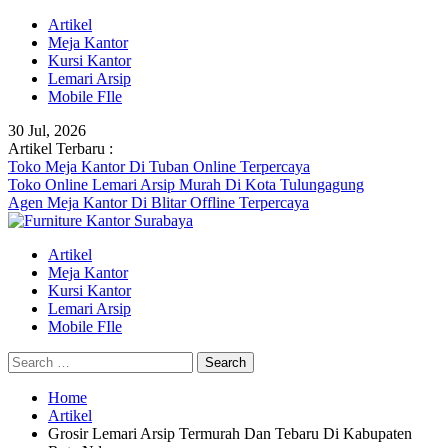
Skip
Artikel
to
Meja Kantor
content
Kursi Kantor
Lemari Arsip
Mobile FIle
30 Jul, 2026
Artikel Terbaru :
Toko Meja Kantor Di Tuban Online Terpercaya
Toko Online Lemari Arsip Murah Di Kota Tulungagung
Agen Meja Kantor Di Blitar Offline Terpercaya
Artikel
Meja Kantor
Kursi Kantor
Lemari Arsip
Mobile FIle
Search
for:
Home
Artikel
Grosir Lemari Arsip Termurah Dan Tebaru Di Kabupaten