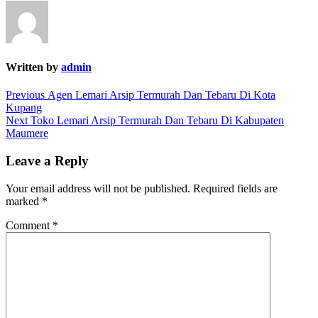
Written by
admin
Post
Previous
Previous
Agen Lemari Arsip Termurah Dan Tebaru Di Kota
post:
Kupang
navigation
Next
Next
Toko Lemari Arsip Termurah Dan Tebaru Di Kabupaten
post:
Maumere
Leave a Reply
Your email address will not be published.
Required fields are
marked
*
Comment
*