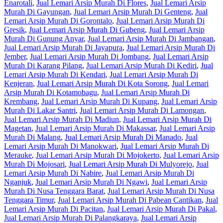
Enarotali
,
Jual Lemari Arsip Murah Di Flores
,
Jual Lemari Arsip
Murah Di Gayungan
,
Jual Lemari Arsip Murah Di Genteng
,
Jual
Lemari Arsip Murah Di Gorontalo
,
Jual Lemari Arsip Murah Di
Gresik
,
Jual Lemari Arsip Murah Di Gubeng
,
Jual Lemari Arsip
Murah Di Gunung Anyar
,
Jual Lemari Arsip Murah Di Jambangan
,
Jual Lemari Arsip Murah Di Jayapura
,
Jual Lemari Arsip Murah Di
Jember
,
Jual Lemari Arsip Murah Di Jombang
,
Jual Lemari Arsip
Murah Di Karang Pilang
,
Jual Lemari Arsip Murah Di Kediri
,
Jual
Lemari Arsip Murah Di Kendari
,
Jual Lemari Arsip Murah Di
Kenjeran
,
Jual Lemari Arsip Murah Di Kota Sorong
,
Jual Lemari
Arsip Murah Di Kotamobagu
,
Jual Lemari Arsip Murah Di
Krembang
,
Jual Lemari Arsip Murah Di Kupang
,
Jual Lemari Arsip
Murah Di Lakar Santri
,
Jual Lemari Arsip Murah Di Lamongan
,
Jual Lemari Arsip Murah Di Madiun
,
Jual Lemari Arsip Murah Di
Magetan
,
Jual Lemari Arsip Murah Di Makassar
,
Jual Lemari Arsip
Murah Di Malang
,
Jual Lemari Arsip Murah Di Manado
,
Jual
Lemari Arsip Murah Di Manokwari
,
Jual Lemari Arsip Murah Di
Merauke
,
Jual Lemari Arsip Murah Di Mojokerto
,
Jual Lemari Arsip
Murah Di Mojosari
,
Jual Lemari Arsip Murah Di Mulyorejo
,
Jual
Lemari Arsip Murah Di Nabire
,
Jual Lemari Arsip Murah Di
Nganjuk
,
Jual Lemari Arsip Murah Di Ngawi
,
Jual Lemari Arsip
Murah Di Nusa Tenggara Barat
,
Jual Lemari Arsip Murah Di Nusa
Tenggara Timur
,
Jual Lemari Arsip Murah Di Pabean Cantikan
,
Jual
Lemari Arsip Murah Di Pacitan
,
Jual Lemari Arsip Murah Di Pakal
,
Jual Lemari Arsip Murah Di Palangkaraya
,
Jual Lemari Arsip