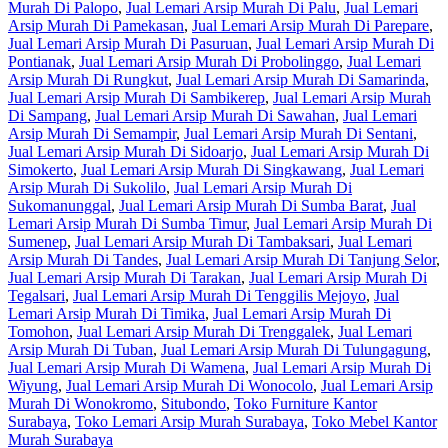
Murah Di Palopo
,
Jual Lemari Arsip Murah Di Palu
,
Jual Lemari
Arsip Murah Di Pamekasan
,
Jual Lemari Arsip Murah Di Parepare
,
Jual Lemari Arsip Murah Di Pasuruan
,
Jual Lemari Arsip Murah Di
Pontianak
,
Jual Lemari Arsip Murah Di Probolinggo
,
Jual Lemari
Arsip Murah Di Rungkut
,
Jual Lemari Arsip Murah Di Samarinda
,
Jual Lemari Arsip Murah Di Sambikerep
,
Jual Lemari Arsip Murah
Di Sampang
,
Jual Lemari Arsip Murah Di Sawahan
,
Jual Lemari
Arsip Murah Di Semampir
,
Jual Lemari Arsip Murah Di Sentani
,
Jual Lemari Arsip Murah Di Sidoarjo
,
Jual Lemari Arsip Murah Di
Simokerto
,
Jual Lemari Arsip Murah Di Singkawang
,
Jual Lemari
Arsip Murah Di Sukolilo
,
Jual Lemari Arsip Murah Di
Sukomanunggal
,
Jual Lemari Arsip Murah Di Sumba Barat
,
Jual
Lemari Arsip Murah Di Sumba Timur
,
Jual Lemari Arsip Murah Di
Sumenep
,
Jual Lemari Arsip Murah Di Tambaksari
,
Jual Lemari
Arsip Murah Di Tandes
,
Jual Lemari Arsip Murah Di Tanjung Selor
,
Jual Lemari Arsip Murah Di Tarakan
,
Jual Lemari Arsip Murah Di
Tegalsari
,
Jual Lemari Arsip Murah Di Tenggilis Mejoyo
,
Jual
Lemari Arsip Murah Di Timika
,
Jual Lemari Arsip Murah Di
Tomohon
,
Jual Lemari Arsip Murah Di Trenggalek
,
Jual Lemari
Arsip Murah Di Tuban
,
Jual Lemari Arsip Murah Di Tulungagung
,
Jual Lemari Arsip Murah Di Wamena
,
Jual Lemari Arsip Murah Di
Wiyung
,
Jual Lemari Arsip Murah Di Wonocolo
,
Jual Lemari Arsip
Murah Di Wonokromo
,
Situbondo
,
Toko Furniture Kantor
Surabaya
,
Toko Lemari Arsip Murah Surabaya
,
Toko Mebel Kantor
Murah Surabaya